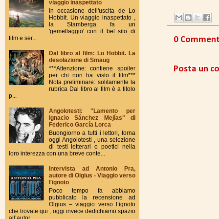
viaggio inaspettato
In occasione dell'uscita de Lo
Hobbit. Un viaggio inaspettato ,
la Stamberga fa un
'gemellaggio' con il bel sito di
film e ser...
0 Commenti 
Dal libro al film: Lo Hobbit. La
desolazione di Smaug
Posta un 
***Attenzione: contiene spoiler
per chi non ha visto il film***
Nota preliminare: solitamente la
rubrica Dal libro al film è a titolo
p...
Angolotesti: "Lamento per
Ignacio Sánchez Mejías" di
Federico García Lorca
Buongiorno a tutti i lettori, torna
oggi Angolotesti , una selezione
di testi letterari o poetici nella
loro interezza con una breve conte...
Intervista ad Antonio Pra,
autore di Olgius - Viaggio verso
l'ignoto
Poco tempo fa abbiamo
pubblicato la recensione ad
Olgius – viaggio verso l’ignoto
che trovate qui , oggi invece dedichiamo spazio
all’autor...