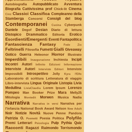
Autopubblicato
Avventura
Autobiografia
Biografia
Cattivissima prof
Cinema
Chick-lit
Classici
Classifica
Compleanno della
Cinz
Stamberga
Consigli del blog
Concorsi
Contemporanei
Cyberpunk
Cucina
Daniele
Desian
Degof
Diario di lettura
Distopico
Drammatico
Erotico
Editoria
Esordienti/Emergenti
Eventi
Fantapolitica
Fantascienza
Fantasy
Fede Zic
Feltrinelli
Gialli
Fumetti
Giveaway
Filosofia
Horror
Gotico
Guerra
Heleonor
Illustrato
Imperdibili
Incipit
Inchiesta
Inaugurazione
Incontri Autori
Infinito Edizioni
Informazione
Interviste Autori
Interviste
Interviste Editori
Introspettivo
Impossibili
Jolly
Kyra l'Elfo
Laboratorio di scrittura
Letteratura di viaggio
Lingua Originale
Listopia
Livia
Libro-intervista
Medullina
Lorenzo
Lorem Ipsum
LiviaClaudia
Pompeo
Mara
Man Booker Prize
Melly25
Morwen
Mitologia
Musica
Nadia
Montedit
Narrativa
Narrativa per
Narrativa in versi
l'infanzia
National Book Award
Nelson
New Adult
Noir
Notizie
Novità
Nuove Penne
Pandora
Polyfilo
Patrizia O.
Poesia
Politica
Poemetti
Premi Letterari
Pulp
Pythia
Quiz
Psicologia
Racconti
Ragazzi
Raimondo Torrismondo