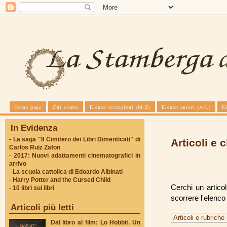
Home page
Chi siamo
Elenco recensioni (M-Z)
Elenco autori (A-L)
E
In Evidenza
-
La saga "Il Cimitero dei Libri Dimenticati" di
Articoli e 
Carlos Ruiz Zafon
-
2017: Nuovi adattamenti cinematografici in
arrivo
-
La scuola cattolica di Edoardo Albinati
-
Harry Potter and the Cursed Child
Cerchi un artico
-
10 libri sui libri
scorrere l'elenc
Articoli più letti
Dal libro al film: Lo Hobbit. Un