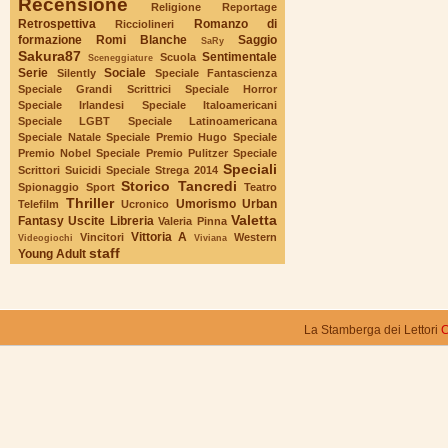
Recensione
Religione
Reportage
Retrospettiva
Romanzo di
Ricciolineri
formazione
Romi Blanche
Saggio
SaRy
Sakura87
Sentimentale
Scuola
Sceneggiature
Serie
Sociale
Silently
Speciale Fantascienza
Speciale Grandi Scrittrici
Speciale Horror
Speciale Irlandesi
Speciale Italoamericani
Speciale LGBT
Speciale Latinoamericana
Speciale Natale
Speciale Premio Hugo
Speciale
Premio Nobel
Speciale Premio Pulitzer
Speciale
Speciali
Scrittori Suicidi
Speciale Strega 2014
Storico
Tancredi
Spionaggio
Sport
Teatro
Thriller
Umorismo
Urban
Telefilm
Ucronico
Valetta
Fantasy
Uscite Libreria
Valeria Pinna
Vittoria A
Vincitori
Western
Videogiochi
Viviana
staff
Young Adult
La Stamberga dei Lettori
C