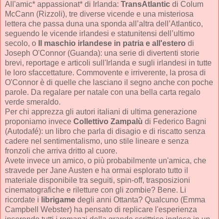
All'amic* appassionat* di Irlanda:
TransAtlantic
di Colum
McCann (Rizzoli), tre diverse vicende e una misteriosa
lettera che passa duna una sponda all’altra dell’Atlantico,
seguendo le vicende irlandesi e statunitensi dell’ultimo
secolo, o
Il maschio irlandese in patria e all'estero
di
Joseph O'Connor (Guanda): una serie di divertenti storie
brevi, reportage e articoli sull'Irlanda e sugli irlandesi in tutte
le loro sfaccettature. Commovente e irriverente, la prosa di
O'Connor è di quelle che lasciano il segno anche con poche
parole. Da regalare per natale con una bella carta regalo
verde smeraldo.
Per chi apprezza gli autori italiani di ultima generazione
proponiamo invece
Collettivo Zampalù
di Federico Bagni
(Autodafé): un libro che parla di disagio e di riscatto senza
cadere nel sentimentalismo, uno stile lineare e senza
fronzoli che arriva dritto al cuore.
Avete invece un amico, o più probabilmente un'amica, che
stravede per Jane Austen e ha ormai esplorato tutto il
materiale disponibile tra seguiti, spin-off, trasposizioni
cinematografiche e riletture con gli zombie? Bene. Li
ricordate i
librigame
degli anni Ottanta? Qualcuno (Emma
Campbell Webster) ha pensato di replicare l'esperienza