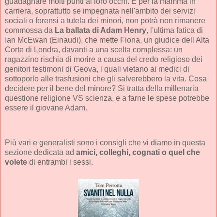
guadagnare molti punti ai loro occhi. E per la mamma in
carriera, soprattutto se impegnata nell'ambito dei servizi
sociali o forensi a tutela dei minori, non potrà non rimanere
commossa da
La ballata di Adam Henry
, l'ultima fatica di
Ian McEwan (Einaudi), che mette Fiona, un giudice dell'Alta
Corte di Londra, davanti a una scelta complessa: un
ragazzino rischia di morire a causa del credo religioso dei
genitori testimoni di Geova, i quali vietano ai medici di
sottoporlo alle trasfusioni che gli salverebbero la vita. Cosa
decidere per il bene del minore? Si tratta della millenaria
questione religione VS scienza, e a farne le spese potrebbe
essere il giovane Adam.
Più vari e generalisti sono i consigli che vi diamo in questa
sezione dedicata ad
amici, colleghi, cognati o quel che
volete
di entrambi i sessi.