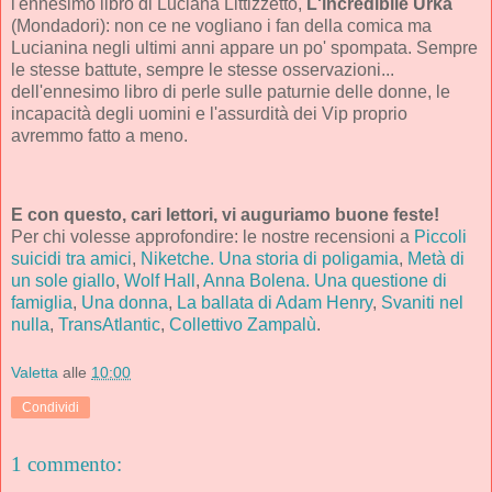
l'ennesimo libro di Luciana Littizzetto,
L'incredibile Urka
(Mondadori): non ce ne vogliano i fan della comica ma
Lucianina negli ultimi anni appare un po' spompata. Sempre
le stesse battute, sempre le stesse osservazioni...
dell'ennesimo libro di perle sulle paturnie delle donne, le
incapacità degli uomini e l'assurdità dei Vip proprio
avremmo fatto a meno.
E con questo, cari lettori, vi auguriamo buone feste!
Per chi volesse approfondire: le nostre recensioni a
Piccoli
suicidi tra amici
,
Niketche. Una storia di poligamia
,
Metà di
un sole giallo
,
Wolf Hall
,
Anna Bolena. Una questione di
famiglia
,
Una donna
,
La ballata di Adam Henry
,
Svaniti nel
nulla
,
TransAtlantic
,
Collettivo Zampalù
.
Valetta
alle
10:00
Condividi
1 commento: