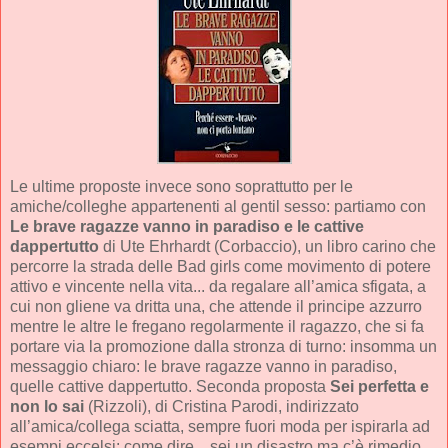
Le ultime proposte invece sono soprattutto per le
amiche/colleghe appartenenti al gentil sesso: partiamo con
Le brave ragazze vanno in paradiso e le cattive
dappertutto
di Ute Ehrhardt (Corbaccio), un libro carino che
percorre la strada delle Bad girls come movimento di potere
attivo e vincente nella vita... da regalare all’amica sfigata, a
cui non gliene va dritta una, che attende il principe azzurro
mentre le altre le fregano regolarmente il ragazzo, che si fa
portare via la promozione dalla stronza di turno: insomma un
messaggio chiaro: le brave ragazze vanno in paradiso,
quelle cattive dappertutto. Seconda proposta
Sei perfetta e
non lo sai
(Rizzoli), di Cristina Parodi, indirizzato
all’amica/collega sciatta, sempre fuori moda per ispirarla ad
esempi eccelsi: come dire... sei un disastro ma c’è rimedio