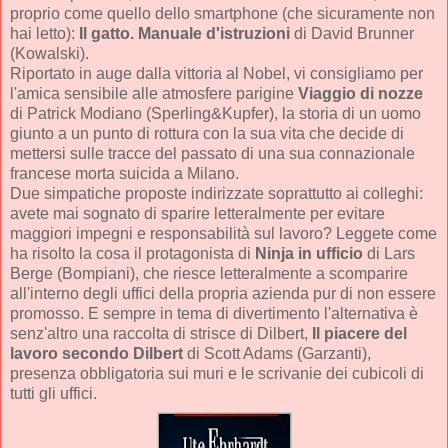
proprio come quello dello smartphone (che sicuramente non
hai letto):
Il gatto. Manuale d'istruzioni
di David Brunner
(Kowalski).
Riportato in auge dalla vittoria al Nobel, vi consigliamo per
l'amica sensibile alle atmosfere parigine
Viaggio di nozze
di Patrick Modiano (Sperling&Kupfer), la storia di un uomo
giunto a un punto di rottura con la sua vita che decide di
mettersi sulle tracce del passato di una sua connazionale
francese morta suicida a Milano.
Due simpatiche proposte indirizzate soprattutto ai colleghi:
avete mai sognato di sparire letteralmente per evitare
maggiori impegni e responsabilità sul lavoro? Leggete come
ha risolto la cosa il protagonista di
Ninja in ufficio
di Lars
Berge (Bompiani), che riesce letteralmente a scomparire
all'interno degli uffici della propria azienda pur di non essere
promosso. E sempre in tema di divertimento l'alternativa è
senz'altro una raccolta di strisce di Dilbert,
Il piacere del
lavoro secondo Dilbert
di Scott Adams (Garzanti),
presenza obbligatoria sui muri e le scrivanie dei cubicoli di
tutti gli uffici.