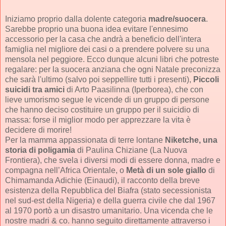
Iniziamo proprio dalla dolente categoria
madre/suocera
.
Sarebbe proprio una buona idea evitare l'ennesimo
accessorio per la casa che andrà a beneficio dell'intera
famiglia nel migliore dei casi o a prendere polvere su una
mensola nel peggiore. Ecco dunque alcuni libri che potreste
regalare: per la suocera anziana che ogni Natale preconizza
che sarà l'ultimo (salvo poi seppellire tutti i presenti),
Piccoli
suicidi tra amici
di Arto Paasilinna (Iperborea), che con
lieve umorismo segue le vicende di un gruppo di persone
che hanno deciso costituire un gruppo per il suicidio di
massa: forse il miglior modo per apprezzare la vita è
decidere di morire!
Per la mamma appassionata di terre lontane
Niketche, una
storia di poligamia
di Paulina Chiziane (La Nuova
Frontiera), che svela i diversi modi di essere donna, madre e
compagna nell’Africa Orientale, o
Metà di un sole giallo
di
Chimamanda Adichie (Einaudi), il racconto della breve
esistenza della Repubblica del Biafra (stato secessionista
nel sud-est della Nigeria) e della guerra civile che dal 1967
al 1970 portò a un disastro umanitario. Una vicenda che le
nostre madri & co. hanno seguito direttamente attraverso i