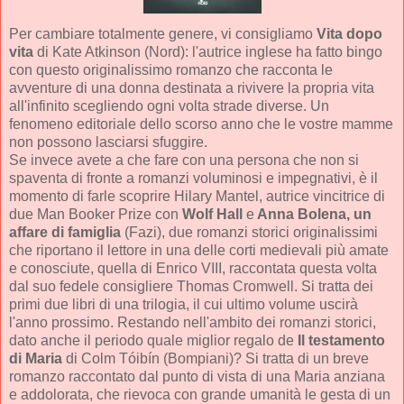
Per cambiare totalmente genere, vi consigliamo
Vita dopo
vita
di Kate Atkinson (Nord): l'autrice inglese ha fatto bingo
con questo originalissimo romanzo che racconta le
avventure di una donna destinata a rivivere la propria vita
all'infinito scegliendo ogni volta strade diverse. Un
fenomeno editoriale dello scorso anno che le vostre mamme
non possono lasciarsi sfuggire.
Se invece avete a che fare con una persona che non si
spaventa di fronte a romanzi voluminosi e impegnativi, è il
momento di farle scoprire Hilary Mantel, autrice vincitrice di
due Man Booker Prize con
Wolf Hall
e
Anna Bolena, un
affare di famiglia
(Fazi), due romanzi storici originalissimi
che riportano il lettore in una delle corti medievali più amate
e conosciute, quella di Enrico VIII, raccontata questa volta
dal suo fedele consigliere Thomas Cromwell. Si tratta dei
primi due libri di una trilogia, il cui ultimo volume uscirà
l'anno prossimo. Restando nell'ambito dei romanzi storici,
dato anche il periodo quale miglior regalo de
Il testamento
di Maria
di Colm Tóibín (Bompiani)? Si tratta di un breve
romanzo raccontato dal punto di vista di una Maria anziana
e addolorata, che rievoca con grande umanità le gesta di un