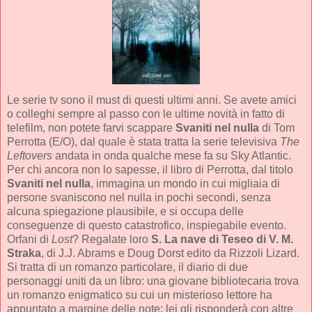
Le serie tv sono il must di questi ultimi anni. Se avete amici
o colleghi sempre al passo con le ultime novità in fatto di
telefilm, non potete farvi scappare
Svaniti nel nulla
di Tom
Perrotta (E/O), dal quale è stata tratta la serie televisiva
The
Leftovers
andata in onda qualche mese fa su Sky Atlantic.
Per chi ancora non lo sapesse, il libro di Perrotta, dal titolo
Svaniti nel nulla
, immagina un mondo in cui migliaia di
persone svaniscono nel nulla in pochi secondi, senza
alcuna spiegazione plausibile, e si occupa delle
conseguenze di questo catastrofico, inspiegabile evento.
Orfani di
Lost
? Regalate loro
S. La nave di Teseo di V. M.
Straka
, di J.J. Abrams e Doug Dorst edito da Rizzoli Lizard.
Si tratta di un romanzo particolare, il diario di due
personaggi uniti da un libro: una giovane bibliotecaria trova
un romanzo enigmatico su cui un misterioso lettore ha
appuntato a margine delle note; lei gli risponderà con altre