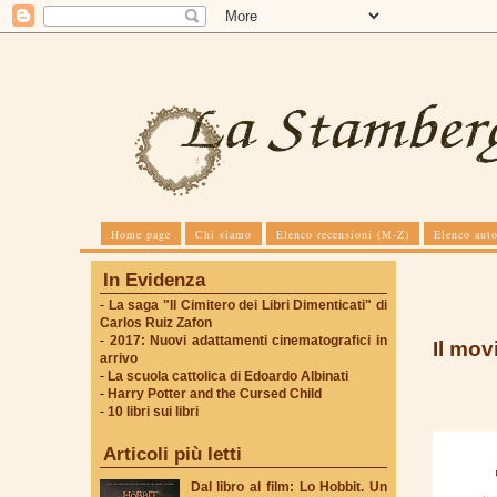
Home page
Chi siamo
Elenco recensioni (M-Z)
Elenco auto
In Evidenza
-
La saga "Il Cimitero dei Libri Dimenticati" di
Carlos Ruiz Zafon
-
2017: Nuovi adattamenti cinematografici in
Il mov
arrivo
-
La scuola cattolica di Edoardo Albinati
-
Harry Potter and the Cursed Child
-
10 libri sui libri
Articoli più letti
Dal libro al film: Lo Hobbit. Un