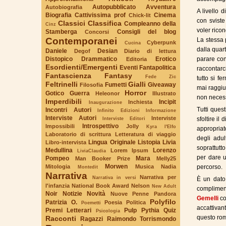
Autopubblicato
Avventura
Autobiografia
A livello 
Biografia
Cattivissima prof
Cinema
Chick-lit
con sviste
Classici
Classifica
Compleanno della
Cinz
voler rico
Stamberga
Consigli del blog
Concorsi
Contemporanei
La stessa 
Cyberpunk
Cucina
dalla quart
Daniele
Desian
Degof
Diario di lettura
Distopico
Drammatico
Erotico
parare con 
Editoria
Esordienti/Emergenti
Eventi
Fantapolitica
raccontarc
Fantascienza
Fantasy
Fede Zic
tutto si f
Feltrinelli
Gialli
Fumetti
Giveaway
Filosofia
mai raggiu
Horror
Gotico
Guerra
Heleonor
Illustrato
non necess
Imperdibili
Incipit
Inchiesta
Inaugurazione
Tutti ques
Incontri Autori
Infinito Edizioni
Informazione
Interviste Autori
Interviste
Interviste Editori
sfoltire il
Introspettivo
Impossibili
Jolly
Kyra l'Elfo
appropriato
Laboratorio di scrittura
Letteratura di viaggio
degli adu
Lingua Originale
Listopia
Livia
Libro-intervista
soprattutto
Medullina
Lorenzo
Lorem Ipsum
LiviaClaudia
per dare 
Pompeo
Mara
Man Booker Prize
Melly25
Morwen
Mitologia
Musica
Nadia
percorso.
Montedit
Narrativa
Narrativa per
Narrativa in versi
È un dato 
l'infanzia
National Book Award
Nelson
New Adult
compliment
Noir
Notizie
Novità
Nuove Penne
Pandora
Gemelli
co
Polyfilo
Patrizia O.
Poesia
Politica
Poemetti
accattivan
Premi Letterari
Pulp
Pythia
Quiz
Psicologia
questo ro
Racconti
Ragazzi
Raimondo Torrismondo