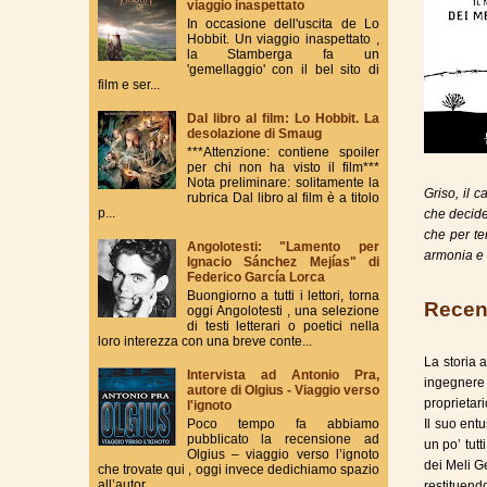
viaggio inaspettato
In occasione dell'uscita de Lo
Hobbit. Un viaggio inaspettato ,
la Stamberga fa un
'gemellaggio' con il bel sito di
film e ser...
Dal libro al film: Lo Hobbit. La
desolazione di Smaug
***Attenzione: contiene spoiler
per chi non ha visto il film***
Nota preliminare: solitamente la
Griso, il 
rubrica Dal libro al film è a titolo
p...
che decide
che per te
Angolotesti: "Lamento per
armonia e 
Ignacio Sánchez Mejías" di
Federico García Lorca
Buongiorno a tutti i lettori, torna
Recen
oggi Angolotesti , una selezione
di testi letterari o poetici nella
loro interezza con una breve conte...
La storia 
Intervista ad Antonio Pra,
ingegnere
autore di Olgius - Viaggio verso
proprietar
l'ignoto
Poco tempo fa abbiamo
Il suo ent
pubblicato la recensione ad
un po’ tut
Olgius – viaggio verso l’ignoto
dei Meli Ge
che trovate qui , oggi invece dedichiamo spazio
all’autor...
restituend