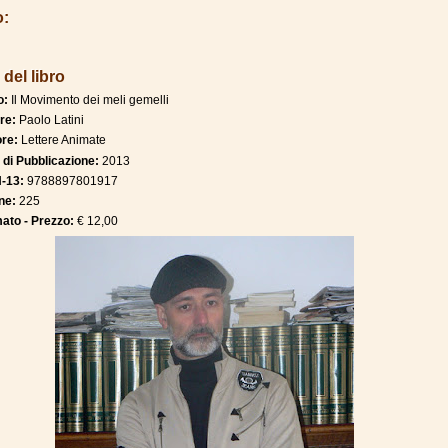
o:
 del libro
o:
Il Movimento dei meli gemelli
re:
Paolo Latini
ore:
Lettere Animate
 di Pubblicazione:
2013
-13:
9788897801917
ne:
225
ato - Prezzo:
€ 12,00