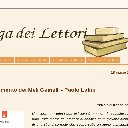
ri (A-L)
Elenco autori (M-Z)
Articoli e classifiche
Listopia e Interviste
18 marzo 
imento dei Meli Gemelli - Paolo Latini
Articolo di
Il gatto Z
Una terra che prima non esisteva è emersa, da qualche pa
nord. Tutto merito del progetto di bonifica di un giovane archi
di una strana corrente che scorre sotto un fiume impaludat