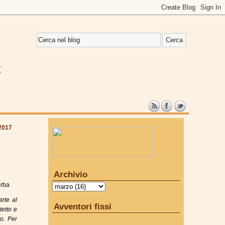
2017
Archivio
orba
rte al
Avventori fissi
tetto e
o. Per