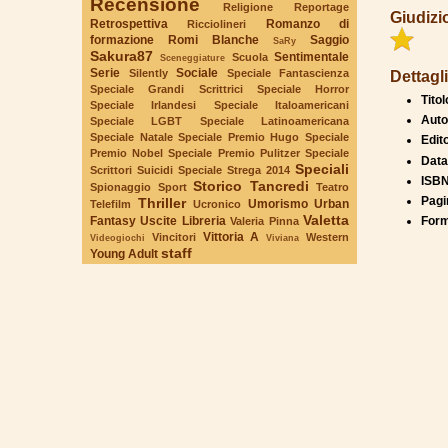
Recensione
Religione
Reportage
Giudizi
Retrospettiva
Romanzo di
Ricciolineri
formazione
Romi Blanche
Saggio
SaRy
Sakura87
Sentimentale
Scuola
Sceneggiature
Serie
Sociale
Silently
Speciale Fantascienza
Dettagli
Speciale Grandi Scrittrici
Speciale Horror
Titol
Speciale Irlandesi
Speciale Italoamericani
Auto
Speciale LGBT
Speciale Latinoamericana
Speciale Natale
Speciale Premio Hugo
Speciale
Edit
Premio Nobel
Speciale Premio Pulitzer
Speciale
Data
Speciali
Scrittori Suicidi
Speciale Strega 2014
ISBN
Storico
Tancredi
Spionaggio
Sport
Teatro
Pagi
Thriller
Umorismo
Urban
Telefilm
Ucronico
Valetta
Fantasy
Uscite Libreria
Form
Valeria Pinna
Vittoria A
Vincitori
Western
Videogiochi
Viviana
staff
Young Adult