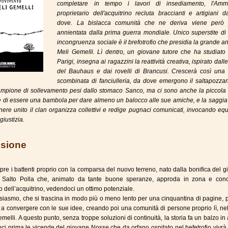
completare in tempo i lavori di insediamento, l'Ammi
proprietario dell'acquitrino recluta braccianti e artigiani 
dove. La bislacca comunità che ne deriva viene però 
annientata dalla prima guerra mondiale. Unico superstite di
incongruenza sociale è il brefotrofio che presidia la grande a
Meli Gemelli. Lì dentro, un giovane tutore che ha studiato 
Parigi, insegna ai ragazzini la reattività creativa, ispirato dalle
del Bauhaus e dai rovelli di Brancusi. Crescerà così una 
scombinata di fanciulleria, da dove emergono il saltapozza
campione di sollevamento pesi dallo stomaco Sanco, ma ci sono anche la piccola 
 di essere una bambola per dare almeno un balocco alle sue amiche, e la saggia 
nere unito il clan organizza collettivi e redige pugnaci comunicati, invocando equi
giustizia.
sione
apre i battenti proprio con la comparsa del nuovo terreno, nato dalla bonifica del 
 Salto Polla che, animato da tante buone speranze, approda in zona e cono
io dell’acquitrino, vedendoci un ottimo potenziale.
usiasmo, che si trascina in modo più o meno lento per una cinquantina di pagine, 
ti a convergere con le sue idee, creando poi una comunità di persone proprio lì, ne
melli. A questo punto, senza troppe soluzioni di continuità, la storia fa un balzo in 
oci prima le vicende del giovane Nosse che da orfano ospitato nel befetrofio vivrà