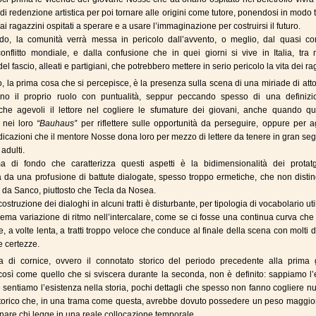
 di redenzione artistica per poi tornare alle origini come tutore, ponendosi in modo 
i ragazzini ospitati a sperare e a usare l’immaginazione per costruirsi il futuro.
ndo, la comunità verrà messa in pericolo dall’avvento, o meglio, dal quasi co
nflitto mondiale, e dalla confusione che in quei giorni si vive in Italia, tra n
del fascio, alleati e partigiani, che potrebbero mettere in serio pericolo la vita dei ra
o, la prima cosa che si percepisce, è la presenza sulla scena di una miriade di atto
no il proprio ruolo con puntualità, seppur peccando spesso di una definizi
che agevoli il lettore nel cogliere le sfumature dei giovani, anche quando que
o nei loro
“Bauhaus”
per riflettere sulle opportunità da perseguire, oppure per a
indicazioni che il mentore Nosse dona loro per mezzo di lettere da tenere in gran seg
 adulti.
ma di fondo che caratterizza questi aspetti è la bidimensionalità dei protatgo
 da una profusione di battute dialogate, spesso troppo ermetiche, che non disti
o da Sanco, piuttosto che Tecla da Nosea.
ostruzione dei dialoghi in alcuni tratti è disturbante, per tipologia di vocabolario uti
trema variazione di ritmo nell’intercalare, come se ci fosse una continua curva che
, a volte lenta, a tratti troppo veloce che conduce al finale della scena con molti 
 certezze.
ra di cornice, ovvero il connotato storico del periodo precedente alla prima 
osì come quello che si sviscera durante la seconda, non è definito: sappiamo l’
sentiamo l’esistenza nella storia, pochi dettagli che spesso non fanno cogliere nu
torico che, in una trama come questa, avrebbe dovuto possedere un peso maggior
re chi legge in una reale collocazione temporale.