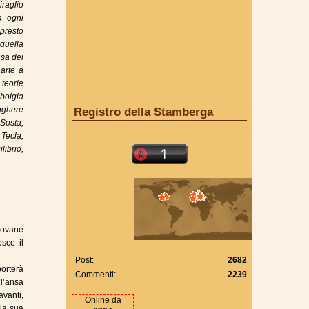
raglio
da ogni
presto
 quella
nsa dei
arte a
 teorie
bolgia
nghere
Registro della Stamberga
Sosta,
Tecla,
librio,
giovane
sce il
Post:
2682
porterà
Commenti:
2239
ll’ansa
avanti,
Online da
 la sua