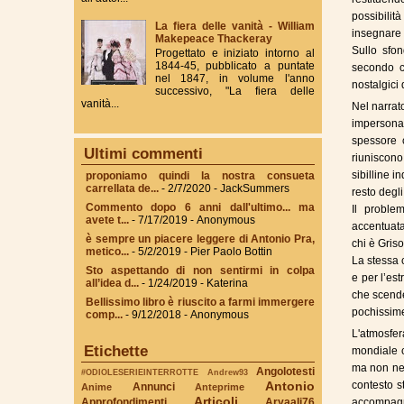
possibilità
La fiera delle vanità - William
insegnare a
Makepeace Thackeray
Sullo sfo
Progettato e iniziato intorno al
1844-45, pubblicato a puntate
secondo co
nel 1847, in volume l'anno
nostalgici 
successivo, "La fiera delle
vanità...
Nel narrat
impersona
spessore 
Ultimi commenti
riuniscon
sibilline 
proponiamo quindi la nostra consueta
carrellata de...
- 2/7/2020
- JackSummers
resto degli
Commento dopo 6 anni dall'ultimo... ma
Il proble
avete t...
- 7/17/2019
- Anonymous
accentuata
è sempre un piacere leggere di Antonio Pra,
chi è Gris
metico...
- 5/2/2019
- Pier Paolo Bottin
La stessa c
Sto aspettando di non sentirmi in colpa
e per l’es
all’idea d...
- 1/24/2019
- Katerina
che scende
Bellissimo libro è riuscito a farmi immergere
pochissime
comp...
- 9/12/2018
- Anonymous
L'atmosfe
Etichette
mondiale c
ma non ne 
Angolotesti
#ODIOLESERIEINTERROTTE
Andrew93
Antonio
contesto s
Annunci
Anime
Anteprime
Articoli
Approfondimenti
Aryaali76
accompagna