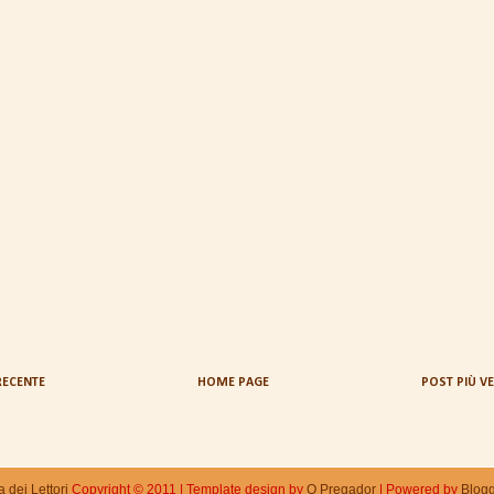
RECENTE
HOME PAGE
POST PIÙ V
 dei Lettori
Copyright © 2011
|
Template design by
O Pregador
|
Powered by
Blogg