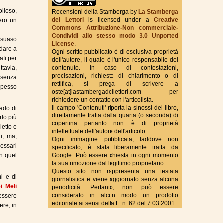
olloso,
Recensioni della Stamberga
by
La Stamberga
dei Lettori
is licensed under a
Creative
bero un
Commons Attribuzione-Non commerciale-
True Fantasy Italy
Condividi allo stesso modo 3.0 Unported
ersuaso
License
.
ndare a
Ogni scritto pubblicato è di esclusiva proprietà
afi per
dell'autore, il quale è l'unico responsabile del
ttavia,
contenuto. In caso di contestazioni,
precisazioni, richieste di chiarimento o di
i senza
rettifica, si prega di scrivere a
 spesso
oste[at]lastambergadeilettori.com per
richiedere un contatto con l'articolista.
Il campo 'Contenuti' riporta la sinossi del libro,
rado di
direttamente tratta dalla quarta (o seconda) di
rlo più
copertina pertanto non è di proprietà
letto e
intellettuale dell'autore dell'articolo.
i, ma,
Ogni immagine pubblicata, laddove non
cessari
specificato, è stata liberamente tratta da
in quel
Google. Può essere chiesta in ogni momento
la sua rimozione dal legittimo proprietario.
Questo sito non rappresenta una testata
i e di
giornalistica e viene aggiornato senza alcuna
i Meli
periodicità. Pertanto, non può essere
considerato in alcun modo un prodotto
 essere
editoriale ai sensi della L. n. 62 del 7.03.2001.
ere, in