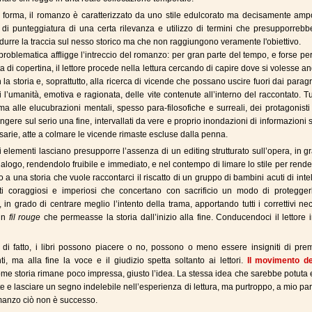
di forma, il romanzo è caratterizzato da uno stile edulcorato ma decisamente amp
 di punteggiatura di una certa rilevanza e utilizzo di termini che presupporreb
ndurre la traccia sul nesso storico ma che non raggiungono veramente l'obiettivo.
problematica affligge l’intreccio del romanzo: per gran parte del tempo, e forse p
a di copertina, il lettore procede nella lettura cercando di capire dove si volesse a
la storia e, soprattutto, alla ricerca di vicende che possano uscire fuori dai paragr
i l’umanità, emotiva e ragionata, delle vite contenute all’interno del raccontato. Tu
erma alle elucubrazioni mentali, spesso para-filosofiche e surreali, dei protagonist
ngere sul serio una fine, intervallati da vere e proprio inondazioni di informazioni
arie, atte a colmare le vicende rimaste escluse dalla penna.
ti elementi lasciano presupporre l’assenza di un editing strutturato sull’opera, in g
 dialogo, rendendolo fruibile e immediato, e nel contempo di limare lo stile per rende
 a una storia che vuole raccontarci il riscatto di un gruppo di bambini acuti di intel
lti coraggiosi e imperiosi che concertano con sacrificio un modo di proteggerl
, in grado di centrare meglio l’intento della trama, apportando tutti i correttivi ne
un
fil rouge
che permeasse la storia dall’inizio alla fine. Conducendoci il lettore 
di fatto, i libri possono piacere o no, possono o meno essere insigniti di prem
i, ma alla fine la voce e il giudizio spetta soltanto ai lettori.
Il movimento de
me storia rimane poco impressa, giusto l’idea. La stessa idea che sarebbe potuta
te e lasciare un segno indelebile nell’esperienza di lettura, ma purtroppo, a mio par
manzo ciò non è successo.