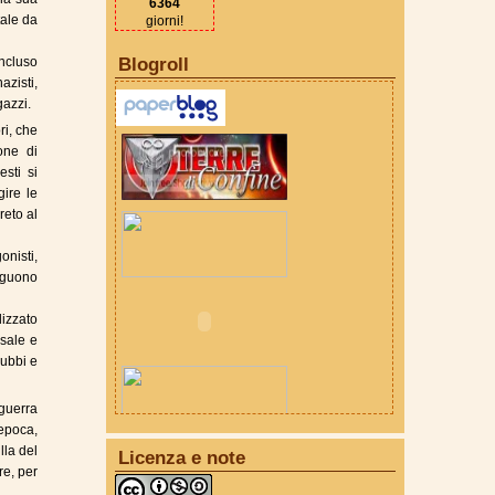
6364
tale da
giorni!
ncluso
Blogroll
azisti,
gazzi.
ri, che
one di
sti si
gire le
reto al
nisti,
nguono
lizzato
 sale e
dubbi e
guerra
epoca,
lla del
Licenza e note
e, per