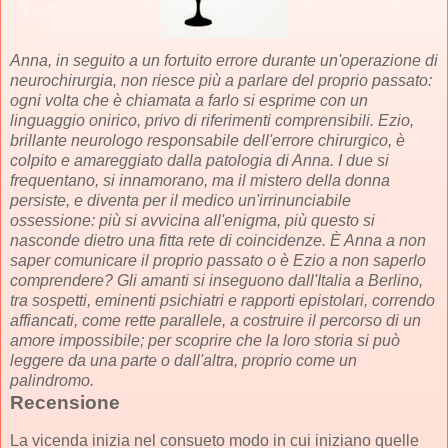
Anna, in seguito a un fortuito errore durante un'operazione di
neurochirurgia, non riesce più a parlare del proprio passato:
ogni volta che è chiamata a farlo si esprime con un
linguaggio onirico, privo di riferimenti comprensibili. Ezio,
brillante neurologo responsabile dell'errore chirurgico, è
colpito e amareggiato dalla patologia di Anna. I due si
frequentano, si innamorano, ma il mistero della donna
persiste, e diventa per il medico un'irrinunciabile
ossessione: più si avvicina all'enigma, più questo si
nasconde dietro una fitta rete di coincidenze. È Anna a non
saper comunicare il proprio passato o è Ezio a non saperlo
comprendere? Gli amanti si inseguono dall'Italia a Berlino,
tra sospetti, eminenti psichiatri e rapporti epistolari, correndo
affiancati, come rette parallele, a costruire il percorso di un
amore impossibile; per scoprire che la loro storia si può
leggere da una parte o dall'altra, proprio come un
palindromo.
Recensione
La vicenda inizia nel consueto modo in cui iniziano quelle