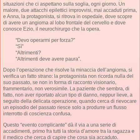
situazioni che ci aspettano sulla soglia, ogni giorno. Un
malore, due attacchi epilettici improvvisi, mai accaduti prima,
e Anna, la protagonista, si ritrova in ospedale, dove scopre
di avere un angioma al lobo frontale del cervello e dove
conosce Ezio, il neurochirurgo che la opera.
“Devo operarmi per forza?”
“Sì”
“Altrimenti?
“Altrimenti deve avere paura”.
Dopo l’operazione che risolve la minaccia dell’angioma, si
verifica un fatto strano: la protagonista non ricorda nulla del
suo passato, se non in forma di racconto visionario,
frammentario, non verosimile. La paziente che sembra, di
fatto, non aver riportato alcun tipo di danno, neppur lieve, a
seguito della delicata operazione, quando cerca di rievocare
un episodio del passato riesce solo a produrre un flusso
interrotto di coscienza confusa.
Questo “evento complicante” dà il via a una serie di
accadimenti, primo fra tutti la storia d’amore tra la ragazza e
il medico che cerca di capire che cosa sia accaduto.