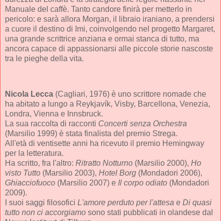
Manuale del caffè. Tanto candore finirà per metterlo in
pericolo: e sarà allora Morgan, il libraio iraniano, a prendersi
a cuore il destino di Imi, coinvolgendo nel progetto Margaret,
una grande scrittrice anziana e ormai stanca di tutto, ma
ancora capace di appassionarsi alle piccole storie nascoste
tra le pieghe della vita.
Nicola Lecca
(Cagliari, 1976) è uno scrittore nomade che
ha abitato a lungo a Reykjavík, Visby, Barcellona, Venezia,
Londra, Vienna e Innsbruck.
La sua raccolta di racconti
Concerti senza Orchestra
(Marsilio 1999) è stata finalista del premio Strega.
All'età di ventisette anni ha ricevuto il premio Hemingway
per la letteratura.
Ha scritto, fra l'altro:
Ritratto Notturno
(Marsilio 2000),
Ho
visto Tutto
(Marsilio 2003),
Hotel Borg
(Mondadori 2006),
Ghiacciofuoco
(Marsilio 2007) e
Il corpo odiato
(Mondadori
2009).
I suoi saggi filosofici
L'amore perduto per l'attesa
e
Di quasi
tutto non ci accorgiamo
sono stati pubblicati in olandese dal