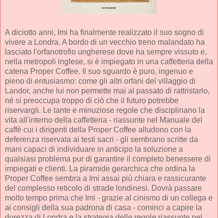
A diciotto anni, Imi ha finalmente realizzato il suo sogno di
vivere a Londra. A bordo di un vecchio treno malandato ha
lasciato l'orfanotrofio ungherese dove ha sempre vissuto e,
nella metropoli inglese, si è impiegato in una caffetteria della
catena Proper Coffee. Il suo sguardo è puro, ingenuo e
pieno di entusiasmo: come gli altri orfani del villaggio di
Landor, anche lui non permette mai al passato di rattristarlo,
né si preoccupa troppo di ciò che il futuro potrebbe
riservargli. Le tante e minuziose regole che disciplinano la
vita all'interno della caffetteria - riassunte nel Manuale del
caffè cui i dirigenti della Proper Coffee alludono con la
deferenza riservata ai testi sacri - gli sembrano scritte da
mani capaci di individuare in anticipo la soluzione a
qualsiasi problema pur di garantire il completo benessere di
impiegati e clienti. La piramide gerarchica che ordina la
Proper Coffee sembra a Imi assai più chiara e rassicurante
del complesso reticolo di strade londinesi. Dovrà passare
molto tempo prima che Imi - grazie al cinismo di un collega e
ai consigli della sua padrona di casa - cominci a capire la
durezza di Londra e la strategia delle regole riassunte nel