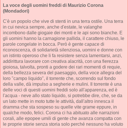
La voce degli uomini freddi
di Maurizio Corona
(Mondadori)
C'è un popolo che vive di stenti in una terra ostile. Una terra
in cui nevica sempre, anche d'estate, le valanghe
incombono dalle giogaie dei monti e le api sono bianche. E
gli uomini hanno la carnagione pallida, il carattere chiuso, le
parole congelate in bocca. Però è gente capace di
riconoscenza, di solidarietà silenziosa, uomini e donne con
un istinto operoso che li fa resistere senza lamentarsi, anzi,
addirittura lavorare con creativa alacrità, con una fierezza
gioiosa, talvolta, pronti a godere dei rari momenti di requie,
della bellezza severa del paesaggio, della voce allegra del
loro "campo liquido", il torrente che, scorrendo sul fondo
della valle, dà impulso a segherie e mulini. Il torrente è una
delle voci di questi uomini freddi solo all'apparenza, ed è
l'acqua - neve allo stato liquido, si potrebbe dire, che, se da
un lato mette in moto tutte le attività, dall'altro innesca il
dramma che sta sospeso su quelle vite grame eppure, in
qualche modo, felici. Corona ci ha abituato alle narrazioni
corali, alle epopee umili di gente che avanza compatta con
le proprie storie senza storia solo perché nessuno ha voluto