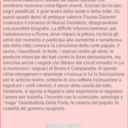
sembrano muoversi come figure viventi. Scenari da incubo,
sogni pietrificati, il gran teatro della morte e della notte. Su
questi quadri densi di ambigue valenze Fausta Garavini
costruisce il romanzo di Monsù Desiderio, disegnandone
una possibile biografia. La difficile infanzia lorenese, poi
l'adolescenza a Roma, dove impara la pittura, incrocia gli
artisti del momento e partecipa alla variopinta e tumultuosa
vita della città: conosce la corruzione della corte papale, il
sesso, i bassifondi, le feste, i soprusi contro gli ebrei, le
prediche infuocate dei frati contro le forze demoniache, ma
orecchia anche i segreti che filtrano dai circoli ermetici in cui
si riuniscono i seguaci di Bruno e Campanella. In questo
clima eterogeneo e straniante s'insinua in lui la fascinazione
per le antiche rovine, simbolo di una sofferta inclinazione a
registrare i crolli interiori, il senso della vanità del tutto.
Ventenne, si sposta a Napoli e altre esperienze lo segnano:
l'amore per Isabella, l'incontro con lo scienziato, astrologo e
"mago" Giambattista Della Porta, la miseria del popolo, le
crudeltà del governo spagnolo.