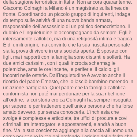
della stagione terroristica in Italia. Non ancora quarantenne,
Giacomo Colnaghi a Milano è un magistrato sulla linea del
fronte. Coordinando un piccolo gruppo di inquirenti, indaga
da tempo sulle attività di una nuova banda armata,
responsabile dell'assassinio di un politico democristiano. Il
dubbio e l'inquietudine lo accompagnano da sempre. Egli è
intensamente cattolico, ma di una religiosità intima e tragica.
È di umili origini, ma convinto che la sua riuscita personale
sia la prova di vivere in una società aperta. È sposato con
figli, ma i rapporti con la famiglia sono distanti e sofferti. Ha
due amici carissimi, con i quali incrocia schermaglie
polemiche, ama le ore incerte, le periferie, il calcio, gli
incontri nelle osterie. Dall'inquietudine è avvolto anche il
ricordo del padre Ernesto, che lo lasciò bambino morendo in
un'azione partigiana. Quel padre che la famiglia cattolica
conformista non poté mai perdonare per la sua ribellione
all'ordine, la cui storia eroica Colnaghi ha sempre inseguito,
per sapere, e per trattenere quell'unica persona che ha forse
amato davvero, pur senza conoscerla. L'inchiesta che
svolge è complessa e articolata, tra uffici di procura e covi
criminali, tra interrogatori e appostamenti, e andrà a buon
fine. Ma la sua coscienza aggiunge alla caccia all'uomo una
corsa per capire le ragioni profonde, l'origine delle ferite che