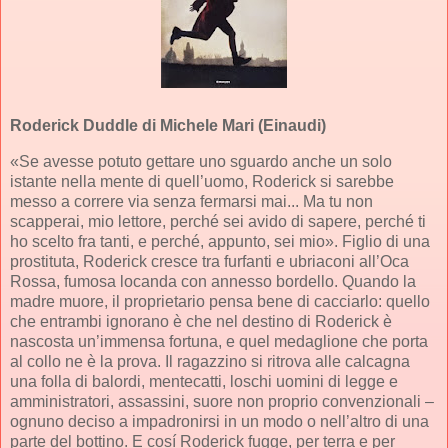
Roderick Duddle
di Michele Mari (Einaudi)
«Se avesse potuto gettare uno sguardo anche un solo
istante nella mente di quell’uomo, Roderick si sarebbe
messo a correre via senza fermarsi mai... Ma tu non
scapperai, mio lettore, perché sei avido di sapere, perché ti
ho scelto fra tanti, e perché, appunto, sei mio». Figlio di una
prostituta, Roderick cresce tra furfanti e ubriaconi all’Oca
Rossa, fumosa locanda con annesso bordello. Quando la
madre muore, il proprietario pensa bene di cacciarlo: quello
che entrambi ignorano è che nel destino di Roderick è
nascosta un’immensa fortuna, e quel medaglione che porta
al collo ne è la prova. Il ragazzino si ritrova alle calcagna
una folla di balordi, mentecatti, loschi uomini di legge e
amministratori, assassini, suore non proprio convenzionali –
ognuno deciso a impadronirsi in un modo o nell’altro di una
parte del bottino. E cosí Roderick fugge, per terra e per