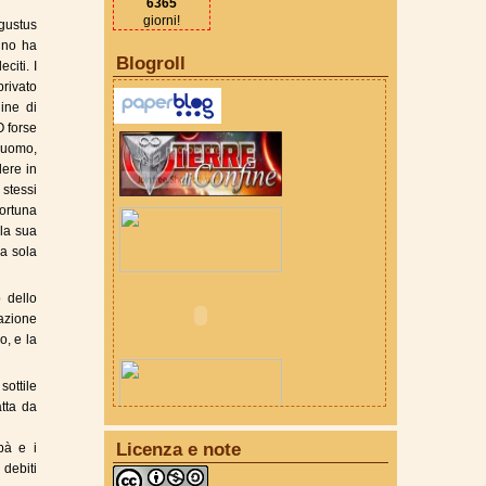
6365
giorni!
gustus
uno ha
Blogroll
citi. I
privato
ine di
O forse
d'uomo,
ere in
 stessi
fortuna
 la sua
na sola
 dello
razione
o, e la
ottile
atta da
Licenza e note
pà e i
debiti