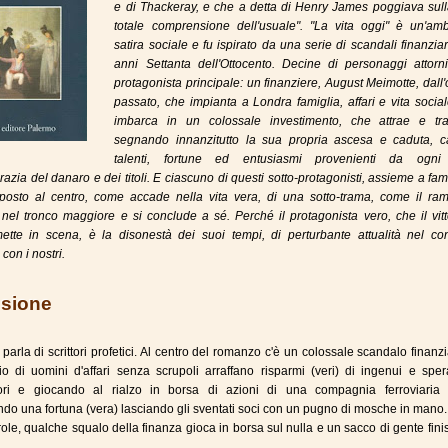
e di Thackeray, e che a detta di Henry James poggiava sull
totale comprensione dell'usuale". "La vita oggi" è un'amb
satira sociale e fu ispirato da una serie di scandali finanziar
anni Settanta dell'Ottocento. Decine di personaggi attorni
protagonista principale: un finanziere, August Meimotte, dall
passato, che impianta a Londra famiglia, affari e vita social
imbarca in un colossale investimento, che attrae e tra
segnando innanzitutto la sua propria ascesa e caduta, cap
talenti, fortune ed entusiasmi provenienti da ogni
crazia del danaro e dei titoli. E ciascuno di questi sotto-protagonisti, assieme a fami
 è posto al centro, come accade nella vita vera, di una sotto-trama, come il ra
 nel tronco maggiore e si conclude a sé. Perché il protagonista vero, che il vit
ette in scena, è la disonestà dei suoi tempi, di perturbante attualità nel con
con i nostri.
sione
parla di scrittori profetici. Al centro del romanzo c'è un colossale scandalo finanzi
o di uomini d'affari senza scrupoli arraffano risparmi (veri) di ingenui e sper
tori e giocando al rialzo in borsa di azioni di una compagnia ferroviaria (
do una fortuna (vera) lasciando gli sventati soci con un pugno di mosche in mano.
arole, qualche squalo della finanza gioca in borsa sul nulla e un sacco di gente fini