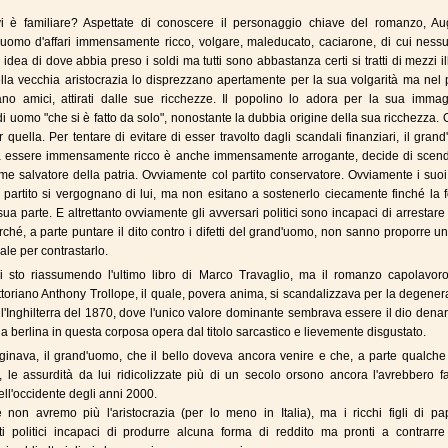
i è familiare? Aspettate di conoscere il personaggio chiave del romanzo, Au
 uomo d'affari immensamente ricco, volgare, maleducato, caciarone, di cui ness
dea di dove abbia preso i soldi ma tutti sono abbastanza certi si tratti di mezzi ille
la vecchia aristocrazia lo disprezzano apertamente per la sua volgarità ma nel 
ano amici, attirati dalle sue ricchezze. Il popolino lo adora per la sua immag
i uomo "che si è fatto da solo", nonostante la dubbia origine della sua ricchezza. 
r quella. Per tentare di evitare di esser travolto dagli scandali finanziari, il gran
 a essere immensamente ricco è anche immensamente arrogante, decide di scend
ome salvatore della patria. Ovviamente col partito conservatore. Ovviamente i suoi
i partito si vergognano di lui, ma non esitano a sostenerlo ciecamente finché la 
sua parte. E altrettanto ovviamente gli avversari politici sono incapaci di arrestare
ché, a parte puntare il dito contro i difetti del grand'uomo, non sanno proporre u
ale per contrastarlo.
i sto riassumendo l'ultimo libro di Marco Travaglio, ma il romanzo capolavoro
vittoriano Anthony Trollope, il quale, povera anima, si scandalizzava per la degene
l'Inghilterra del 1870, dove l'unico valore dominante sembrava essere il dio denar
la berlina in questa corposa opera dal titolo sarcastico e lievemente disgustato.
nava, il grand'uomo, che il bello doveva ancora venire e che, a parte qualche s
, le assurdità da lui ridicolizzate più di un secolo orsono ancora l'avrebbero f
ll'occidente degli anni 2000.
 non avremo più l'aristocrazia (per lo meno in Italia), ma i ricchi figli di pa
ti politici incapaci di produrre alcuna forma di reddito ma pronti a contrarre 