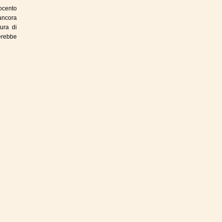
ocento
 ancora
tura di
terebbe