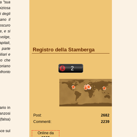
a "sua
iziosa
i degli
ano il
'oscuro
e, e si
volge,
itali,
 parte
Registro della Stamberga
liari e
mo che
toriano
fronto
ario in
anzosi
Post:
2682
falsa)
Commenti:
2239
sce sul
Online da