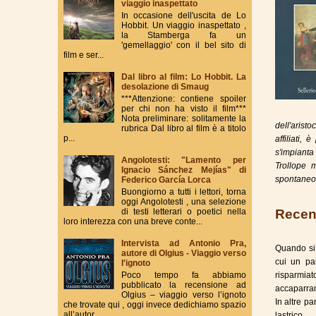
viaggio inaspettato
In occasione dell'uscita de Lo
Hobbit. Un viaggio inaspettato ,
la Stamberga fa un
'gemellaggio' con il bel sito di
film e ser...
Dal libro al film: Lo Hobbit. La
desolazione di Smaug
***Attenzione: contiene spoiler
per chi non ha visto il film***
Nota preliminare: solitamente la
dell'aristo
rubrica Dal libro al film è a titolo
p...
affiliati,
s'impianta
Angolotesti: "Lamento per
Trollope m
Ignacio Sánchez Mejías" di
spontaneo 
Federico García Lorca
Buongiorno a tutti i lettori, torna
oggi Angolotesti , una selezione
Recen
di testi letterari o poetici nella
loro interezza con una breve conte...
Intervista ad Antonio Pra,
Quando si 
autore di Olgius - Viaggio verso
cui un pai
l'ignoto
Poco tempo fa abbiamo
risparmia
pubblicato la recensione ad
accaparran
Olgius – viaggio verso l’ignoto
In altre p
che trovate qui , oggi invece dedichiamo spazio
all’autor...
lastrico.