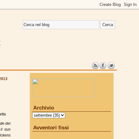
2013
Archivio
etta
nde dei
Avventori fissi
 il suo
Dickens