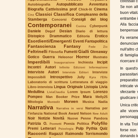
colossali c
Autopubblicato
Avventura
Autobiografia
Se non alt
Biografia
Cattivissima prof
Cinema
Chick-lit
buon vital
Classici
Classifica
Compleanno della
Cinz
entrambe i
Stamberga
Consigli del blog
Concorsi
Contemporanei
Alla facci
Cyberpunk
Cucina
benpensan
Daniele
Desian
Degof
Diario di lettura
Distopico
Drammatico
Erotico
Editoria
Fa verame
Esordienti/Emergenti
Eventi
Fantapolitica
denunciare
Fantascienza
Fantasy
Fede Zic
null'altro
Feltrinelli
Gialli
Fumetti
Giveaway
Filosofia
di famigli
Horror
Gotico
Guerra
Heleonor
Illustrato
ricercare i
Imperdibili
Incipit
Inchiesta
Inaugurazione
Incontri Autori
Infinito Edizioni
Informazione
In quest'o
Interviste Autori
Interviste
Interviste Editori
parassitari
Introspettivo
Impossibili
Jolly
Kyra l'Elfo
preparatiss
Laboratorio di scrittura
Letteratura di viaggio
intricate 
Lingua Originale
Listopia
Livia
Libro-intervista
Medullina
Lorenzo
sferzante 
Lorem Ipsum
LiviaClaudia
Pompeo
Mara
Man Booker Prize
Melly25
giudicare 
Morwen
Mitologia
Musica
Nadia
Montedit
Unica criti
Narrativa
Narrativa per
Narrativa in versi
alle vicen
l'infanzia
National Book Award
Nelson
New Adult
personaggi 
Noir
Notizie
Novità
Nuove Penne
Pandora
Polyfilo
Patrizia O.
Poesia
Politica
Poemetti
In vita Tr
Premi Letterari
Pulp
Pythia
Quiz
Psicologia
forse non
Racconti
Ragazzi
Raimondo Torrismondo
donando lo