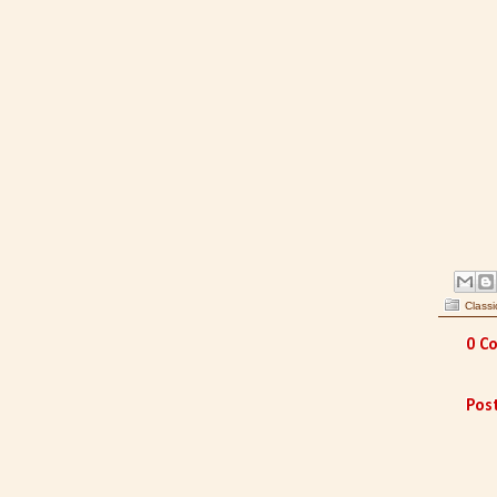
Classi
0 C
Pos