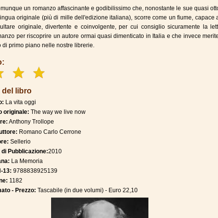
unque un romanzo affascinante e godibilissimo che, nonostante le sue quasi ott
lingua originale (più di mille dell'edizione italiana), scorre come un fiume, capace
sultare originale, divertente e coinvolgente, per cui consiglio sicuramente la let
anzo per riscoprire un autore ormai quasi dimenticato in Italia e che invece meri
di primo piano nelle nostre librerie.
o:
 del libro
o:
La vita oggi
o originale:
The way we live now
re:
Anthony Trollope
uttore:
Romano Carlo Cerrone
ore:
Sellerio
 di Pubblicazione:
2010
ana:
La Memoria
-13:
9788838925139
ne:
1182
ato - Prezzo:
Tascabile (in due volumi) - Euro 22,10