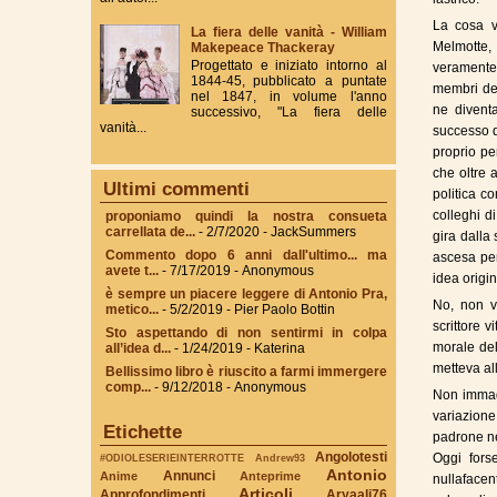
La cosa v
La fiera delle vanità - William
Melmotte,
Makepeace Thackeray
Progettato e iniziato intorno al
veramente i
1844-45, pubblicato a puntate
membri del
nel 1847, in volume l'anno
ne divent
successivo, "La fiera delle
vanità...
successo d
proprio pe
che oltre
Ultimi commenti
politica c
colleghi d
proponiamo quindi la nostra consueta
carrellata de...
- 2/7/2020
- JackSummers
gira dalla 
Commento dopo 6 anni dall'ultimo... ma
ascesa per
avete t...
- 7/17/2019
- Anonymous
idea origin
è sempre un piacere leggere di Antonio Pra,
No, non v
metico...
- 5/2/2019
- Pier Paolo Bottin
scrittore 
Sto aspettando di non sentirmi in colpa
morale del
all’idea d...
- 1/24/2019
- Katerina
metteva al
Bellissimo libro è riuscito a farmi immergere
comp...
- 9/12/2018
- Anonymous
Non immagi
variazione
Etichette
padrone ne
Angolotesti
Oggi forse
#ODIOLESERIEINTERROTTE
Andrew93
Antonio
Annunci
Anime
Anteprime
nullafacen
Articoli
Approfondimenti
Aryaali76