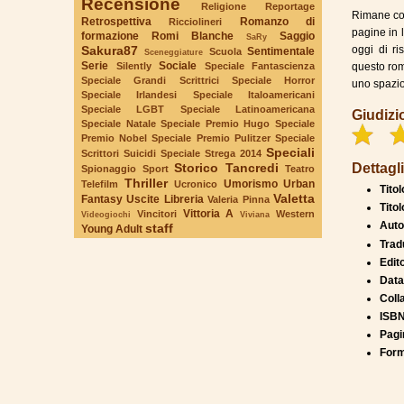
Recensione
Religione
Reportage
Rimane com
Retrospettiva
Romanzo di
Ricciolineri
pagine in 
formazione
Romi Blanche
Saggio
SaRy
Sakura87
oggi di ri
Sentimentale
Scuola
Sceneggiature
Serie
Sociale
Silently
Speciale Fantascienza
questo rom
Speciale Grandi Scrittrici
Speciale Horror
uno spazio 
Speciale Irlandesi
Speciale Italoamericani
Speciale LGBT
Speciale Latinoamericana
Giudizi
Speciale Natale
Speciale Premio Hugo
Speciale
Premio Nobel
Speciale Premio Pulitzer
Speciale
Speciali
Scrittori Suicidi
Speciale Strega 2014
Dettagli
Storico
Tancredi
Spionaggio
Sport
Teatro
Thriller
Umorismo
Urban
Telefilm
Ucronico
Titol
Valetta
Fantasy
Uscite Libreria
Valeria Pinna
Titol
Vittoria A
Vincitori
Western
Videogiochi
Viviana
Auto
staff
Young Adult
Trad
Edit
Data
Coll
ISBN
Pagi
Form