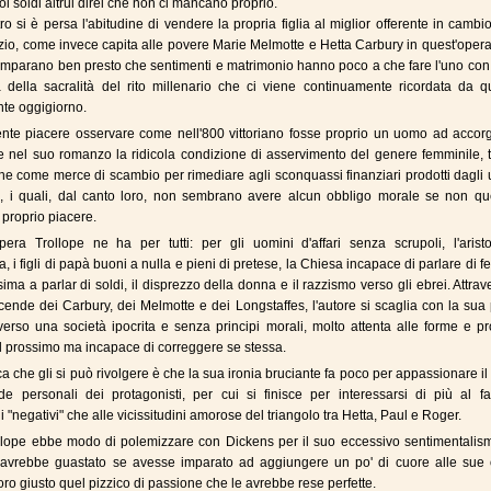
oi soldi altrui direi che non ci mancano proprio.
ro si è persa l'abitudine di vendere la propria figlia al miglior offerente in cambi
izio, come invece capita alle povere Marie Melmotte e Hetta Carbury in quest'oper
mparano ben presto che sentimenti e matrimonio hanno poco a che fare l'uno con l
a della sacralità del rito millenario che ci viene continuamente ricordata da q
te oggigiorno.
nte piacere osservare come nell'800 vittoriano fosse proprio un uomo ad accorg
 nel suo romanzo la ridicola condizione di asservimento del genere femminile, t
 che come merce di scambio per rimediare agli sconquassi finanziari prodotti dagli
a, i quali, dal canto loro, non sembrano avere alcun obbligo morale se non que
l proprio piacere.
pera Trollope ne ha per tutti: per gli uomini d'affari senza scrupoli, l'aristo
a, i figli di papà buoni a nulla e pieni di pretese, la Chiesa incapace di parlare di 
ima a parlar di soldi, il disprezzo della donna e il razzismo verso gli ebrei. Attrav
vicende dei Carbury, dei Melmotte e dei Longstaffes, l'autore si scaglia con la su
verso una società ipocrita e senza principi morali, molto attenta alle forme e p
il prossimo ma incapace di correggere se stessa.
ca che gli si può rivolgere è che la sua ironia bruciante fa poco per appassionare il 
de personali dei protagonisti, per cui si finisce per interessarsi di più al fa
"negativi" che alle vicissitudini amorose del triangolo tra Hetta, Paul e Roger.
ollope ebbe modo di polemizzare con Dickens per il suo eccessivo sentimentalis
 avrebbe guastato se avesse imparato ad aggiungere un po' di cuore alle sue 
ro giusto quel pizzico di passione che le avrebbe rese perfette.