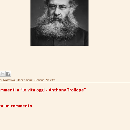
ci
,
Narrativa
,
Recensione
,
Sellerio
,
Valetta
ommenti a “La vita oggi - Anthony Trollope”
ta un commento