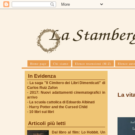
Home page
Chi siamo
Elenco recensioni (M-Z)
Elenco auto
In Evidenza
-
La saga "Il Cimitero dei Libri Dimenticati" di
Carlos Ruiz Zafon
-
2017: Nuovi adattamenti cinematografici in
La vit
arrivo
-
La scuola cattolica di Edoardo Albinati
-
Harry Potter and the Cursed Child
-
10 libri sui libri
Articoli più letti
Dal libro al film: Lo Hobbit. Un