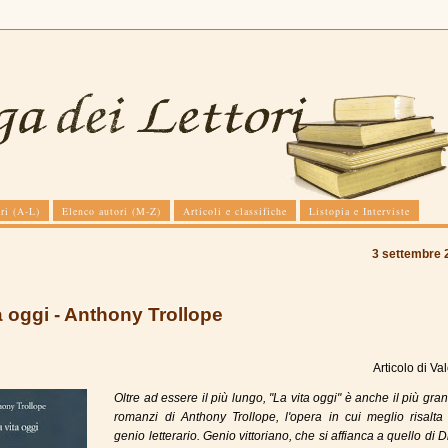
ri (A-L)
Elenco autori (M-Z)
Articoli e classifiche
Listopia e Interviste
3 settembre 
a oggi - Anthony Trollope
Articolo di
Val
Oltre ad essere il più lungo, "La vita oggi" è anche il più gra
romanzi di Anthony Trollope, l'opera in cui meglio risalta
genio letterario. Genio vittoriano, che si affianca a quello di 