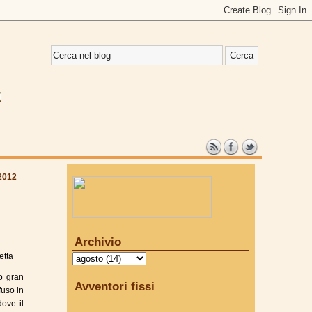
2012
Archivio
etta
o gran
Avventori fissi
fuso in
dove il