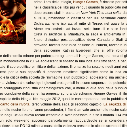
primo libro della trilogia,
Hunger Games
, è rimasto per se
nella classifica dei libri più venduti quando fu pubblicato ne
dopo essere stati in patria un
New York Time best-seller
da
al 2010, rimanendo in classifica per 100 settimane consec
Dichiaratamente ispirata al
mito di Teseo
, nel quale la c
Atene era costretta ad inviare sette fanciulli e sette fanc
Creta in sacrificio al Minotauro, la saga è ambientata in
futuro distopico post-apocalittco dove Canada e Stati Un
ritrovano raccolti nell'unica nazione di Panem, racconta la
della sedicenne Katniss Everdeen che si offre volonta
ne della sorella minore per partecipare agli annuali Hunger Games, una sorta di g
n mondovisione in cui 24 adolescenti si sfidano in una lotta all'ultimo sangue per
ale, il cuore politico e militare della nazione. Il romanzo ha raccolto negli anni ent
enti per la sua capacità di proporre tematiche significative come la lotta con
smo e la critica della società dell'immagine a un pubblico di adolescenti, ma anche c
 la violenza che coinvolge i giovani protagonisti in alcune sequenze. Le polemi
o scoraggiato l'industria cinematografica che, a meno di due anni dalla pubblic
zo conclusivo della serie, ha proposto sul grande schermo
Hunger Games
, il fil
capitolo della trilogia. Nel maggio 2012, quasi in contemporanea con la pubblicaz
l canto della rivolta
, terzo volume della saga (il secondo capitolo,
La ragazza di
o nelle nostre librerie l'anno precedente), il film è arrivato anche nelle nostre sal
lito negli USA il nuovo record d'esordio e aver incassato in tutto il mondo 214 mil
n un solo week-end, successo particolarmente ragguardevole se si considera 
ha ricevuto un PG-13 rating, a causa della violenza presente in alcune scene del film