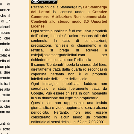
to di
Recensioni della Stamberga
by
La Stamberga
quenze
dei Lettori
is licensed under a
Creative
 che il
Commons Attribuzione-Non commerciale-
True Fantasy Italy
i di 17
Condividi allo stesso modo 3.0 Unported
License
.
alcuni
Ogni scritto pubblicato è di esclusiva proprietà
ompare
dell'autore, il quale è l'unico responsabile del
co che
contenuto. In caso di contestazioni,
imbolo
precisazioni, richieste di chiarimento o di
uni dei
rettifica, si prega di scrivere a
oste[at]lastambergadeilettori.com per
cola) e
richiedere un contatto con l'articolista.
etto al
Il campo 'Contenuti' riporta la sinossi del libro,
un più
direttamente tratta dalla quarta (o seconda) di
ai due
copertina pertanto non è di proprietà
venuta
intellettuale dell'autore dell'articolo.
o fra i
Ogni immagine pubblicata, laddove non
specificato, è stata liberamente tratta da
re alla
Google. Può essere chiesta in ogni momento
e sulla
la sua rimozione dal legittimo proprietario.
invece
Questo sito non rappresenta una testata
ta, che
giornalistica e viene aggiornato senza alcuna
iuti da
periodicità. Pertanto, non può essere
considerato in alcun modo un prodotto
editoriale ai sensi della L. n. 62 del 7.03.2001.
unti di
e sotto