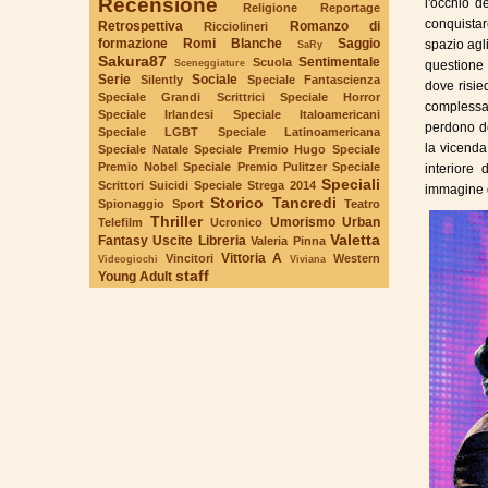
Recensione
l'occhio d
Religione
Reportage
conquista
Retrospettiva
Romanzo di
Ricciolineri
formazione
Romi Blanche
Saggio
spazio agl
SaRy
Sakura87
Sentimentale
Scuola
Sceneggiature
questione 
Serie
Sociale
Silently
Speciale Fantascienza
dove risie
Speciale Grandi Scrittrici
Speciale Horror
complessa 
Speciale Irlandesi
Speciale Italoamericani
perdono de
Speciale LGBT
Speciale Latinoamericana
la vicenda
Speciale Natale
Speciale Premio Hugo
Speciale
Premio Nobel
Speciale Premio Pulitzer
Speciale
interiore
Speciali
Scrittori Suicidi
Speciale Strega 2014
immagine d
Storico
Tancredi
Spionaggio
Sport
Teatro
Thriller
Umorismo
Urban
Telefilm
Ucronico
Valetta
Fantasy
Uscite Libreria
Valeria Pinna
Vittoria A
Vincitori
Western
Videogiochi
Viviana
staff
Young Adult