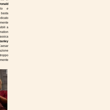
Donald
lio e
o basta
edicato
lmente
ibili a
nation
assica
tanley
Caesar
tazione
rtroppo
almente