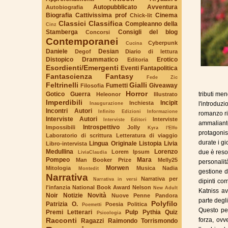
Autopubblicato
Avventura
Autobiografia
Biografia
Cattivissima prof
Cinema
Chick-lit
Classici
Classifica
Compleanno della
Cinz
Stamberga
Consigli del blog
Concorsi
Contemporanei
Cyberpunk
Cucina
Daniele
Desian
Degof
Diario di lettura
Distopico
Drammatico
Erotico
Editoria
Esordienti/Emergenti
Eventi
Fantapolitica
Fantascienza
Fantasy
Fede Zic
Feltrinelli
Gialli
Fumetti
Giveaway
Filosofia
Horror
Gotico
Guerra
tributi men
Heleonor
Illustrato
Imperdibili
Incipit
Inchiesta
Inaugurazione
l'introduz
Incontri Autori
Infinito Edizioni
Informazione
romanzo ri
Interviste Autori
Interviste
Interviste Editori
ammaliante
Introspettivo
Impossibili
Jolly
Kyra l'Elfo
protagonis
Laboratorio di scrittura
Letteratura di viaggio
durate i gi
Lingua Originale
Listopia
Livia
Libro-intervista
Medullina
Lorenzo
Lorem Ipsum
due è reso 
LiviaClaudia
Pompeo
Mara
Man Booker Prize
Melly25
personalit
Morwen
Mitologia
Musica
Nadia
Montedit
gestione d
Narrativa
Narrativa per
Narrativa in versi
dipinti co
l'infanzia
National Book Award
Nelson
New Adult
Katniss av
Noir
Notizie
Novità
Nuove Penne
Pandora
parte degli
Polyfilo
Patrizia O.
Poesia
Politica
Poemetti
Questo per
Premi Letterari
Pulp
Pythia
Quiz
Psicologia
Racconti
forza, ovv
Ragazzi
Raimondo Torrismondo