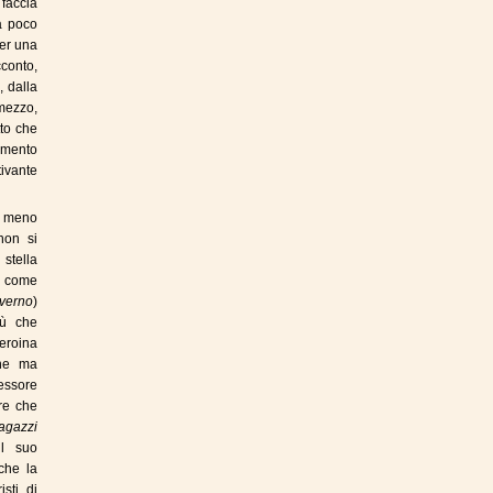
faccia
a poco
per una
cconto,
, dalla
 mezzo,
to che
ormento
ivante
o meno
non si
stella
r come
nverno
)
iù che
 eroina
one ma
essore
ore che
agazzi
il suo
che la
isti di