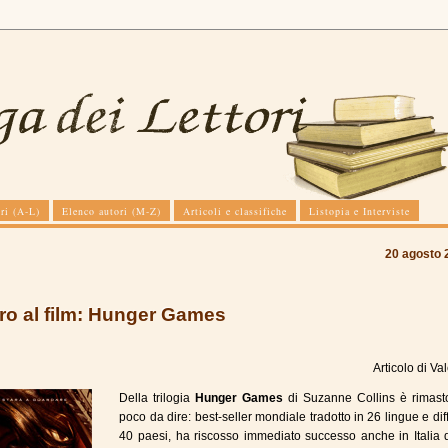
ri (A-L)
Elenco autori (M-Z)
Articoli e classifiche
Listopia e Interviste
20 agosto 
bro al film: Hunger Games
Articolo di
Val
Della trilogia
Hunger Games
di Suzanne Collins è rimast
poco da dire: best-seller mondiale tradotto in 26 lingue e dif
40 paesi, ha riscosso immediato successo anche in Italia 