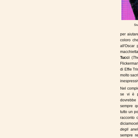
St
per aiutar
coloro ch
all'Oscar
macchiett
Tucci
(
Th
Flickerman
di Effie Tr
molto sacr
inespressi
Nel comple
se vi è pi
dovrebbe
sempre qu
tutto un po
racconto o
diciamoce
degli ane
sempre rea