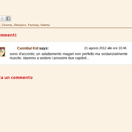
,
Cinema
,
Distopico
,
Fantasy
,
Valetta
ommenti:
Cannibal Kid
says:
21 agosto 2012 alle ore 10:46
sono d'accordo, un adattamento magari non perfetto ma sostanzialmente
riuscito. staremo a vedere i prossimi due capitoli...
ta un commento