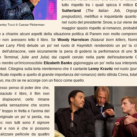
tutto rispetto tra i quali spicca il mitico
Sutherland
(
The Italian Job, Orgog
pregiudizio
), mellifluo e inquietante quant
nel ruolo del presidente Snow, a cui viene d
anley Tucci è Caesar Flickerman
maggior spazio rispetto al romanzo, probabi
e a chiarire alcuni aspetti della situazione politica di Panem non molto comprens
e non avessero letto il libro. Se
Woody Harrelson
(
Natural born killers
, Nomi
 per
Larry Flint
) delude un po' nel ruolo di Haymitch rendendolo un po' la cl
a dell'ubriacone, vale sicuramente la pena di godersi la performance di uno
S
e Terminal, Julie and Julia
) dai capelli cerulei nella parte dell'esuberante 
 mentre un'irriconoscibile
Elizabeth Banks
gigioneggia un po' nella sua interpre
inket. Ciliegina sulla torta nientemeno che il cantante
Lenny Kravitz
nel ruolo (pu
ificato rispetto a quello di grande importanza del romanzo) dello stilista Cinna, tot
vo, ma chi se ne accorge con un fisico come quello.
sso penso di poter dire che,
aciuto il libro, il film non
 dispiacervi; certo rimane
ella sensazione che scorra
' troppo in fretta e l'anima del
riginale un po' si perda, ma
lo: non tutti sono
Il signore
lli
e non è che si possono
lizzare pellicole da quattro