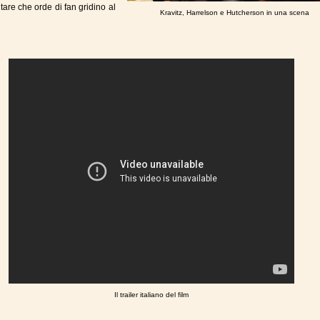
tare che orde di fan gridino al
Kravitz, Harrelson e Hutcherson in una scena
Il trailer italiano del film