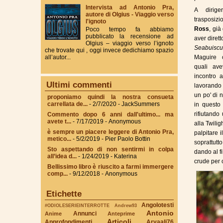
Intervista ad Antonio Pra,
A dirige
autore di Olgius - Viaggio verso
trasposizi
l'ignoto
Ross
, gi
Poco tempo fa abbiamo
pubblicato la recensione ad
aver diret
Olgius – viaggio verso l’ignoto
Seabuisc
che trovate qui , oggi invece dedichiamo spazio
Maguire c
all’autor...
quali ave
incontro 
Ultimi commenti
lavorando
un po' di n
proponiamo quindi la nostra consueta
carrellata de...
- 2/7/2020
- JackSummers
in quest
rifiutando
Commento dopo 6 anni dall'ultimo... ma
avete t...
- 7/17/2019
- Anonymous
alla Twili
è sempre un piacere leggere di Antonio Pra,
palpitare 
metico...
- 5/2/2019
- Pier Paolo Bottin
soprattutt
Sto aspettando di non sentirmi in colpa
dando al fi
all’idea d...
- 1/24/2019
- Katerina
crude per 
Bellissimo libro è riuscito a farmi immergere
comp...
- 9/12/2018
- Anonymous
Etichette
Angolotesti
#ODIOLESERIEINTERROTTE
Andrew93
Antonio
Annunci
Anime
Anteprime
Articoli
Approfondimenti
Aryaali76