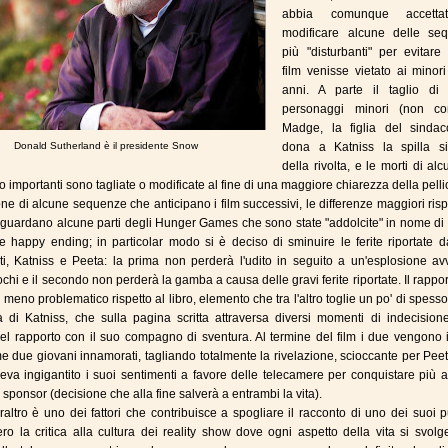
abbia comunque accetta
modificare alcune delle se
più "disturbanti" per evitare
film venisse vietato ai minor
anni. A parte il taglio di 
personaggi minori (non c
Madge, la figlia del sinda
Donald Sutherland è il presidente Snow
dona a Katniss la spilla s
della rivolta, e le morti di alc
o importanti sono tagliate o modificate al fine di una maggiore chiarezza della pelli
ione di alcune sequenze che anticipano i film successivi, le differenze maggiori risp
guardano alcune parti degli Hunger Games che sono state "addolcite" in nome di 
 happy ending; in particolar modo si è deciso di sminuire le ferite riportate d
ti, Katniss e Peeta: la prima non perderà l'udito in seguito a un'esplosione av
ochi e il secondo non perderà la gamba a causa delle gravi ferite riportate. Il rapport
meno problematico rispetto al libro, elemento che tra l'altro toglie un po' di spesso
à di Katniss, che sulla pagina scritta attraversa diversi momenti di indecision
el rapporto con il suo compagno di sventura. Al termine del film i due vengono 
me due giovani innamorati, tagliando totalmente la rivelazione, scioccante per Pee
eva ingigantito i suoi sentimenti a favore delle telecamere per conquistare più a
 sponsor (decisione che alla fine salverà a entrambi la vita).
altro è uno dei fattori che contribuisce a spogliare il racconto di uno dei suoi p
ero la critica alla cultura dei reality show dove ogni aspetto della vita si svolg