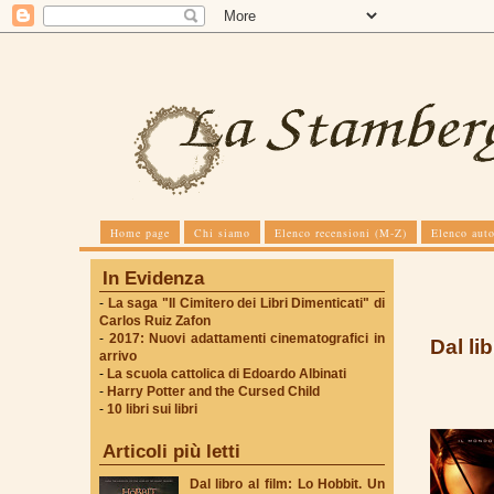
Home page
Chi siamo
Elenco recensioni (M-Z)
Elenco auto
In Evidenza
-
La saga "Il Cimitero dei Libri Dimenticati" di
Carlos Ruiz Zafon
-
2017: Nuovi adattamenti cinematografici in
Dal li
arrivo
-
La scuola cattolica di Edoardo Albinati
-
Harry Potter and the Cursed Child
-
10 libri sui libri
Articoli più letti
Dal libro al film: Lo Hobbit. Un