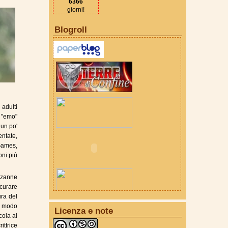
6366
giorni!
Blogroll
 adulti
 "emo"
 un po'
entate,
Games,
oni più
uzanne
urare
ra del
o modo
Licenza e note
cola al
ttrice