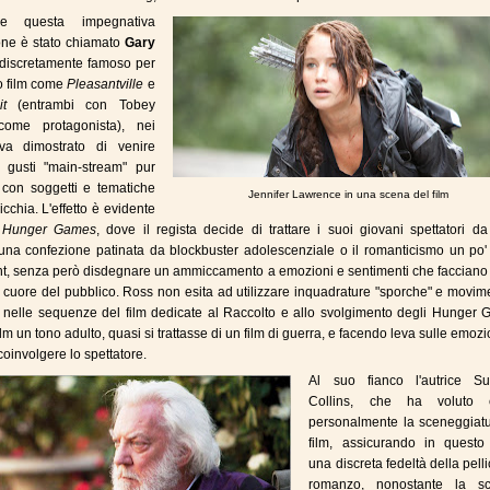
re questa impegnativa
one è stato chiamato
Gary
à discretamente famoso per
to film come
Pleasantville
e
uit
(entrambi con Tobey
ome protagonista), nei
va dimostrato di venire
a gusti "main-stream" pur
 con soggetti e tematiche
Jennifer Lawrence in una scena del film
icchia. L'effetto è evidente
o
Hunger Games
, dove il regista decide di trattare i suoi giovani spettatori da
 una confezione patinata da blockbuster adolescenziale o il romanticismo un po'
ght, senza però disdegnare un ammiccamento a emozioni e sentimenti che facciano
il cuore del pubblico. Ross non esita ad utilizzare inquadrature "sporche" e movim
o nelle sequenze del film dedicate al Raccolto e allo svolgimento degli Hunger 
lm un tono adulto, quasi si trattasse di un film di guerra, e facendo leva sulle emozi
coinvolgere lo spettatore.
Al suo fianco l'autrice S
Collins, che ha voluto c
personalmente la sceneggiatu
film, assicurando in quest
una discreta fedeltà della pelli
romanzo, nonostante la scri