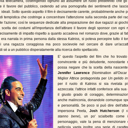
ella telecamera, costringendo ognuno ad assumere un ruolo predefinito che gli 
re il favore del pubblico, cedendo ad una pornografia dei sentimenti che lasci
i ideali. Sotto questo aspetto il film è decisamente carente, probabilmente anche 
di tempistica che costringe a concentrare l'attenzione sulla seconda parte del ra
de l'azione; così le sequenze dedicate alla preparazione dei due ragazzi ai giochi
scelta dei costumi all'importanza dell'attirare il favore degli sponsor con ogni
cisamente di impatto rispetto a quanto accadeva nel romanzo dove, grazie al fat
 era narrata in prima persona dalla stessa Katniss, si poteva percepire tutto il t
 di una ragazza coraggiosa ma poco socievole nel cercare di dare un'accatt
i sé a un pubblico disperatamente alla ricerca dello spettacolo.
E' questo l'aspetto del film che ho trovat
convincente e più deludente, nonostante 
possa negare che la scelta della nascente 
Jennifer Lawrence
(Nomination all'Osca
Miglior Attrice protagonista per
Un gelido i
per il ruolo di Katniss si sia rivelata p
azzeccata: l'attrice infatti conferisce alla sua
il giusto grado di coraggio, determinazi
anche malinconia, donandole comunque sp
e personalità. Se poco si può dire dell'att
impersona Peeta,
Josh Hutcherson
(
I r
stanno bene
), un po' scialbetto come 
personaggio, vale la pena di menzionare 
pellicola vanta inoltre una serie di caratter