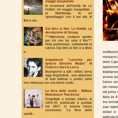
viaggio inaspettato
In occasione dell'uscita de Lo
Hobbit. Un viaggio inaspettato ,
la Stamberga fa un
'gemellaggio' con il bel sito di
film e ser...
Dal libro al film: Lo Hobbit. La
desolazione di Smaug
***Attenzione: contiene spoiler
per chi non ha visto il film***
Nota preliminare: solitamente la
rubrica Dal libro al film è a titolo
p...
sostituzio
massacro i
Angolotesti: "Lamento per
della Capit
Ignacio Sánchez Mejías" di
apprezzam
Federico García Lorca
Buongiorno a tutti i lettori, torna
totalitari
oggi Angolotesti , una selezione
accese per
di testi letterari o poetici nella
hanno cert
loro interezza con una breve conte...
del roman
La fiera delle vanità - William
dal primo 
Makepeace Thackeray
Italia de
I
Progettato e iniziato intorno al
era arrivat
1844-45, pubblicato a puntate
nel 1847, in volume l'anno
aver stabi
successivo, "La fiera delle
dollari i
vanità...
pellicola 