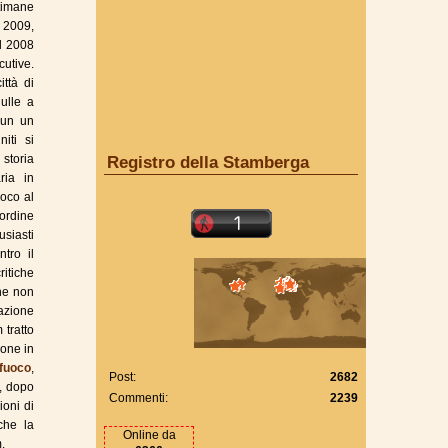
ttimane
l 2009,
l 2008
utive.
ittà di
iulle a
 un un
iti si
 storia
Registro della Stamberga
ria in
ioco al
 ordine
usiasti
tro il
ritiche
che non
azione
m tratto
ione in
 fuoco
,
Post:
2682
e, dopo
Commenti:
2239
ioni di
che la
Online da
.