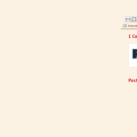
Articoli
1 C
Pos