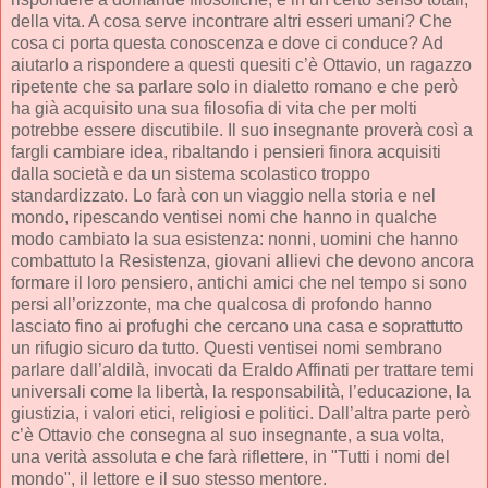
della vita. A cosa serve incontrare altri esseri umani? Che
cosa ci porta questa conoscenza e dove ci conduce? Ad
aiutarlo a rispondere a questi quesiti c’è Ottavio, un ragazzo
ripetente che sa parlare solo in dialetto romano e che però
ha già acquisito una sua filosofia di vita che per molti
potrebbe essere discutibile. Il suo insegnante proverà così a
fargli cambiare idea, ribaltando i pensieri finora acquisiti
dalla società e da un sistema scolastico troppo
standardizzato. Lo farà con un viaggio nella storia e nel
mondo, ripescando ventisei nomi che hanno in qualche
modo cambiato la sua esistenza: nonni, uomini che hanno
combattuto la Resistenza, giovani allievi che devono ancora
formare il loro pensiero, antichi amici che nel tempo si sono
persi all’orizzonte, ma che qualcosa di profondo hanno
lasciato fino ai profughi che cercano una casa e soprattutto
un rifugio sicuro da tutto. Questi ventisei nomi sembrano
parlare dall’aldilà, invocati da Eraldo Affinati per trattare temi
universali come la libertà, la responsabilità, l’educazione, la
giustizia, i valori etici, religiosi e politici. Dall’altra parte però
c’è Ottavio che consegna al suo insegnante, a sua volta,
una verità assoluta e che farà riflettere, in "Tutti i nomi del
mondo", il lettore e il suo stesso mentore.