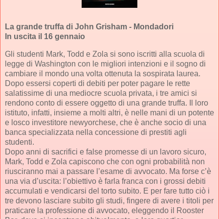
La grande truffa di John Grisham - Mondadori
In uscita il 16 gennaio
Gli studenti Mark, Todd e Zola si sono iscritti alla scuola di
legge di Washington con le migliori intenzioni e il sogno di
cambiare il mondo una volta ottenuta la sospirata laurea.
Dopo essersi coperti di debiti per poter pagare le rette
salatissime di una mediocre scuola privata, i tre amici si
rendono conto di essere oggetto di una grande truffa. Il loro
istituto, infatti, insieme a molti altri, è nelle mani di un potente
e losco investitore newyorchese, che è anche socio di una
banca specializzata nella concessione di prestiti agli
studenti.
Dopo anni di sacrifici e false promesse di un lavoro sicuro,
Mark, Todd e Zola capiscono che con ogni probabilità non
riusciranno mai a passare l’esame di avvocato. Ma forse c’è
una via d’uscita: l’obiettivo è farla franca con i grossi debiti
accumulati e vendicarsi del torto subito. E per fare tutto ciò i
tre devono lasciare subito gli studi, fingere di avere i titoli per
praticare la professione di avvocato, eleggendo il Rooster