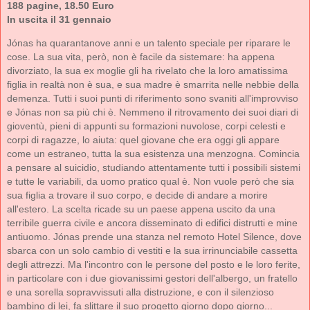
188 pagine, 18.50 Euro
In uscita il 31 gennaio
Jónas ha quarantanove anni e un talento speciale per riparare le
cose. La sua vita, però, non è facile da sistemare: ha appena
divorziato, la sua ex moglie gli ha rivelato che la loro amatissima
figlia in realtà non è sua, e sua madre è smarrita nelle nebbie della
demenza. Tutti i suoi punti di riferimento sono svaniti all'improvviso
e Jónas non sa più chi è. Nemmeno il ritrovamento dei suoi diari di
gioventù, pieni di appunti su formazioni nuvolose, corpi celesti e
corpi di ragazze, lo aiuta: quel giovane che era oggi gli appare
come un estraneo, tutta la sua esistenza una menzogna. Comincia
a pensare al suicidio, studiando attentamente tutti i possibili sistemi
e tutte le variabili, da uomo pratico qual è. Non vuole però che sia
sua figlia a trovare il suo corpo, e decide di andare a morire
all'estero. La scelta ricade su un paese appena uscito da una
terribile guerra civile e ancora disseminato di edifici distrutti e mine
antiuomo. Jónas prende una stanza nel remoto Hotel Silence, dove
sbarca con un solo cambio di vestiti e la sua irrinunciabile cassetta
degli attrezzi. Ma l'incontro con le persone del posto e le loro ferite,
in particolare con i due giovanissimi gestori dell'albergo, un fratello
e una sorella sopravvissuti alla distruzione, e con il silenzioso
bambino di lei, fa slittare il suo progetto giorno dopo giorno...