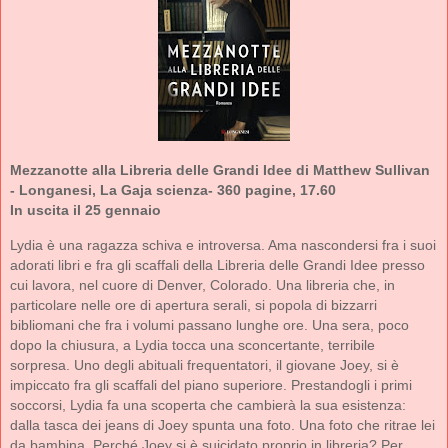
Mezzanotte alla Libreria delle Grandi Idee di Matthew Sullivan
- Longanesi, La Gaja scienza- 360 pagine, 17.60
In uscita il 25 gennaio
Lydia è una ragazza schiva e introversa. Ama nascondersi fra i suoi
adorati libri e fra gli scaffali della Libreria delle Grandi Idee presso
cui lavora, nel cuore di Denver, Colorado. Una libreria che, in
particolare nelle ore di apertura serali, si popola di bizzarri
bibliomani che fra i volumi passano lunghe ore. Una sera, poco
dopo la chiusura, a Lydia tocca una sconcertante, terribile
sorpresa. Uno degli abituali frequentatori, il giovane Joey, si è
impiccato fra gli scaffali del piano superiore. Prestandogli i primi
soccorsi, Lydia fa una scoperta che cambierà la sua esistenza:
dalla tasca dei jeans di Joey spunta una foto. Una foto che ritrae lei
da bambina. Perché Joey si è suicidato proprio in libreria? Per