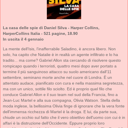
La casa delle spie di Daniel Silva - Harper Collins,
HarperCollins Italia - 521 pagine, 18.90
In uscita il 4 gennaio
La mente dell'Isis, l'inafferrabile Saladino, è ancora libero. Non
solo, ha capito che Natalie è in realtà un agente infiltrato e lo ha
tradito... ma come? Gabriel Allon sta cercando di risolvere questo
rompicapo quando i terroristi, quattro mesi dopo aver portato a
termine il più sanguinoso attacco su suolo americano dall'11
settembre, seminano morte anche nel cuore di Londra. È un
attentato audace, pianificato con cura e nella massima segretezza,
ma con un unico, sottile filo sciolto. Ed è proprio quel filo che
conduce Gabriel Allon e il suo team nel sud della Francia, fino a
Jean-Luc Martel e alla sua compagna, Olivia Watson. Stella della
moda inglese, la bellissima Olivia finge di ignorare che la vera fonte
dell'immensa ricchezza di Martel è la droga. E lui, da parte sua,
chiude un occhio sul fatto che il vero obiettivo dell'uomo con cui è in
affari è la distruzione dell'Occidente. Eppure proprio loro