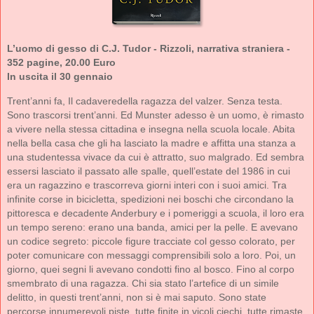
L’uomo di gesso di C.J. Tudor - Rizzoli, narrativa straniera -
352 pagine, 20.00 Euro
In uscita il 30 gennaio
Trent’anni fa, Il cadaveredella ragazza del valzer. Senza testa.
Sono trascorsi trent’anni. Ed Munster adesso è un uomo, è rimasto
a vivere nella stessa cittadina e insegna nella scuola locale. Abita
nella bella casa che gli ha lasciato la madre e affitta una stanza a
una studentessa vivace da cui è attratto, suo malgrado. Ed sembra
essersi lasciato il passato alle spalle, quell’estate del 1986 in cui
era un ragazzino e trascorreva giorni interi con i suoi amici. Tra
infinite corse in bicicletta, spedizioni nei boschi che circondano la
pittoresca e decadente Anderbury e i pomeriggi a scuola, il loro era
un tempo sereno: erano una banda, amici per la pelle. E avevano
un codice segreto: piccole figure tracciate col gesso colorato, per
poter comunicare con messaggi comprensibili solo a loro. Poi, un
giorno, quei segni li avevano condotti fino al bosco. Fino al corpo
smembrato di una ragazza. Chi sia stato l’artefice di un simile
delitto, in questi trent’anni, non si è mai saputo. Sono state
percorse innumerevoli piste, tutte finite in vicoli ciechi, tutte rimaste