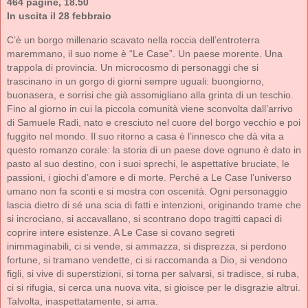
464 pagine, 18.50
In uscita il 28 febbraio
C’è un borgo millenario scavato nella roccia dell’entroterra
maremmano, il suo nome è “Le Case”. Un paese morente. Una
trappola di provincia. Un microcosmo di personaggi che si
trascinano in un gorgo di giorni sempre uguali: buongiorno,
buonasera, e sorrisi che già assomigliano alla grinta di un teschio.
Fino al giorno in cui la piccola comunità viene sconvolta dall’arrivo
di Samuele Radi, nato e cresciuto nel cuore del borgo vecchio e poi
fuggito nel mondo. Il suo ritorno a casa è l’innesco che dà vita a
questo romanzo corale: la storia di un paese dove ognuno è dato in
pasto al suo destino, con i suoi sprechi, le aspettative bruciate, le
passioni, i giochi d’amore e di morte. Perché a Le Case l’universo
umano non fa sconti e si mostra con oscenità. Ogni personaggio
lascia dietro di sé una scia di fatti e intenzioni, originando trame che
si incrociano, si accavallano, si scontrano dopo tragitti capaci di
coprire intere esistenze. A Le Case si covano segreti
inimmaginabili, ci si vende, si ammazza, si disprezza, si perdono
fortune, si tramano vendette, ci si raccomanda a Dio, si vendono
figli, si vive di superstizioni, si torna per salvarsi, si tradisce, si ruba,
ci si rifugia, si cerca una nuova vita, si gioisce per le disgrazie altrui.
Talvolta, inaspettatamente, si ama.