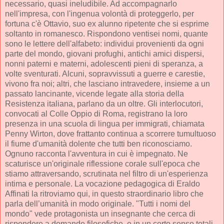
necessario, quasi ineludibile. Ad accompagnarlo
nell'impresa, con l'ingenua volontà di proteggerlo, per
fortuna c'è Ottavio, suo ex alunno ripetente che si esprime
soltanto in romanesco. Rispondono ventisei nomi, quante
sono le lettere dell'alfabeto: individui provenienti da ogni
parte del mondo, giovani profughi, antichi amici dispersi,
nonni paterni e materni, adolescenti pieni di speranza, a
volte sventurati. Alcuni, sopravvissuti a guerre e carestie,
vivono fra noi; altri, che lasciano intravedere, insieme a un
passato lancinante, vicende legate alla storia della
Resistenza italiana, parlano da un oltre. Gli interlocutori,
convocati al Colle Oppio di Roma, registrano la loro
presenza in una scuola di lingua per immigrati, chiamata
Penny Wirton, dove frattanto continua a scorrere tumultuoso
il fiume d'umanità dolente che tutti ben riconosciamo.
Ognuno racconta l'avventura in cui è impegnato. Ne
scaturisce un'originale riflessione corale sull'epoca che
stiamo attraversando, scrutinata nel filtro di un'esperienza
intima e personale. La vocazione pedagogica di Eraldo
Affinati la ritroviamo qui, in questo straordinario libro che
parla dell’umanità in modo originale. "Tutti i nomi del
mondo" vede protagonista un insegnante che cerca di
rispondere a domande filosofiche, e in un certo senso totali,