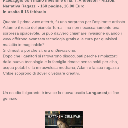
Paesaggio con mano invisibile di M. T. Anderson - Rizzoli,
Narrativa Ragazzi - 160 pagine, 16.00 Euro
In uscita il 13 febbraio
Quanto il primo vuvv atterrò, fu una sorpresa per l'aspirante artissta
Adam e il resto del pianete Terra - ma non necessariamente una
sorpresa spiacevole. Si può davvero chiamare invasione quando i
vuvv offrirono avanzata tecnologia gratis e la cura per qualsiasi
malattia immaginabile?
Si dimostrò poi che sì, era un0invasione.
Dopo che i genitori si ritrovarono disoccupati perché rimpiazzati
dalla nuova tecnologia e la famiglia rimase senza soldi per cibo,
acqua potabil e la miracvolosa medicina, Adam e la sua ragazza
Chloe scoprono di dover divetnare creativi.
Un esodio folgorante è invece la nuova uscita
Longanesi
,di fine
gennaio: