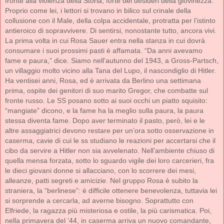
fronte alla violenza della Storia, forte dei desideri della giovinezza.
Proprio come lei, i lettori si trovano in bilico sul crinale della
collusione con il Male, della colpa accidentale, protratta per l’istinto
antieroico di sopravvivere. Di sentirsi, nonostante tutto, ancora vivi.
La prima volta in cui Rosa Sauer entra nella stanza in cui dovrà
consumare i suoi prossimi pasti è affamata. “Da anni avevamo
fame e paura,” dice. Siamo nell’autunno del 1943, a Gross-Partsch,
un villaggio molto vicino alla Tana del Lupo, il nascondiglio di Hitler.
Ha ventisei anni, Rosa, ed è arrivata da Berlino una settimana
prima, ospite dei genitori di suo marito Gregor, che combatte sul
fronte russo. Le SS posano sotto ai suoi occhi un piatto squisito:
“mangiate” dicono, e la fame ha la meglio sulla paura, la paura
stessa diventa fame. Dopo aver terminato il pasto, però, lei e le
altre assaggiatrici devono restare per un’ora sotto osservazione in
caserma, cavie di cui le ss studiano le reazioni per accertarsi che il
cibo da servire a Hitler non sia avvelenato. Nell’ambiente chiuso di
quella mensa forzata, sotto lo sguardo vigile dei loro carcerieri, fra
le dieci giovani donne si allacciano, con lo scorrere dei mesi,
alleanze, patti segreti e amicizie. Nel gruppo Rosa è subito la
straniera, la “berlinese”: è difficile ottenere benevolenza, tuttavia lei
si sorprende a cercarla, ad averne bisogno. Soprattutto con
Elfriede, la ragazza più misteriosa e ostile, la più carismatica. Poi,
nella primavera del ’44, in caserma arriva un nuovo comandante,