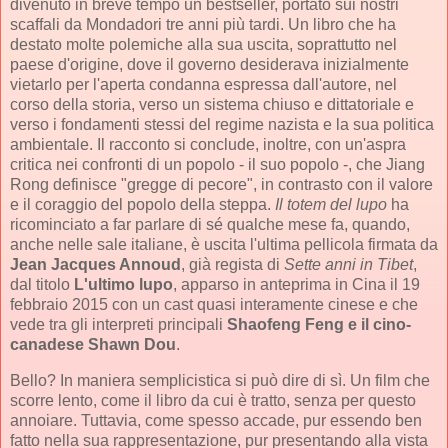
divenuto in breve tempo un bestseller, portato sui nostri
scaffali da Mondadori tre anni più tardi. Un libro che ha
destato molte polemiche alla sua uscita, soprattutto nel
paese d'origine, dove il governo desiderava inizialmente
vietarlo per l'aperta condanna espressa dall'autore, nel
corso della storia, verso un sistema chiuso e dittatoriale e
verso i fondamenti stessi del regime nazista e la sua politica
ambientale. Il racconto si conclude, inoltre, con un'aspra
critica nei confronti di un popolo - il suo popolo -, che Jiang
Rong definisce "gregge di pecore", in contrasto con il valore
e il coraggio del popolo della steppa.
Il totem del lupo
ha
ricominciato a far parlare di sé qualche mese fa, quando,
anche nelle sale italiane, è uscita l'ultima pellicola firmata da
Jean Jacques Annoud
, già regista di
Sette anni in Tibet
,
dal titolo
L'ultimo lupo
, apparso in anteprima in Cina il 19
febbraio 2015 con un cast quasi interamente cinese e che
vede tra gli interpreti principali
Shaofeng Feng e il cino-
canadese Shawn Dou
.
Bello? In maniera semplicistica si può dire di sì. Un film che
scorre lento, come il libro da cui è tratto, senza per questo
annoiare. Tuttavia, come spesso accade, pur essendo ben
fatto nella sua rappresentazione, pur presentando alla vista