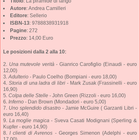
Titolo
: La piramide di fango
Autore
: Andrea Camilleri
Editore
: Sellerio
ISBN-13
: 9788838931918
Pagine
: 272
Prezzo
: 14,00 Euro
Le posizioni dalla 2 alla 10:
2.
Una mutevole verità
- Gianrico Carofiglio (Einaudi - euro
12,00)
3.
Adulterio
- Paulo Coelho (Bompiani - euro 18,00)
4.
Storia di una ladra di libri
- Mark Zusak (Frassinelli - euro
16,90)
5.
Colpa delle Stelle
- John Green (Rizzoli - euro 16,00)
6.
Inferno
- Dan Brown (Mondadori - euro 5,00)
7.
Uno splendido disastro
- Jamie McGuire ( Garzanti Libri -
euro 16,40)
9.
La moglie magica
- Sveva Casati Modignani (Sperling &
Kupfer - euro 14,90)
8.
I clienti di Avrenos
- Georges Simenon (Adelphi - euro
17,00)