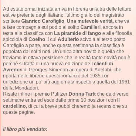
Ad estate ormai iniziata arriva in libreria un'altra delle letture
estive preferite degli italiani: l'ultimo giallo del magistrato
scrittore
Gianrico Carofiglio
,
Una mutevole verità
, che va
a fare compagnia sul podio al solito
Camilleri
, ancora in
testa alla classifica con
La piramide di fango
e alla filosofia
spicciola di
Coelho
il cui
Adulterio
scivola al terzo posto.
Carofiglio a parte, anche questa settimana la classifica è
popolata dai soliti noti. Un'unica altra novità è quella che
troviamo in ottava posizione che in realtà tanto novità non è
perché si tratta di una nuova edizione de
I clienti di
Avrenos
di Georges Simenon ad opera di Adelphi, che
riporta nelle librerie questo romanzo del 1935 con
un'edizione un po' più aggiornata rispetto a quella del 1961
della Mondadori.
Risale infine il premio Pulitzer
Donna Tartt
che da diverse
settimane entra ed esce dalle prime 10 posizioni con
Il
cardellino
, di cui a breve pubblicheremo la recensione su
queste pagine.
Il libro più venduto: