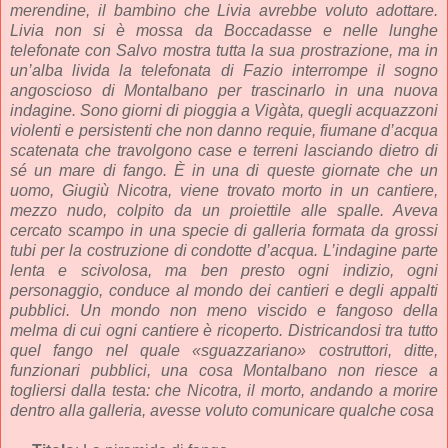
merendine
, il bambino che Livia avrebbe voluto adottare.
Livia non si è mossa da Boccadasse e nelle lunghe
telefonate con Salvo mostra tutta la sua prostrazione, ma in
un’alba livida la telefonata di Fazio interrompe il sogno
angoscioso di Montalbano per trascinarlo in una nuova
indagine. Sono giorni di pioggia a Vigàta, quegli acquazzoni
violenti e persistenti che non danno requie, fiumane d’acqua
scatenata che travolgono case e terreni lasciando dietro di
sé un mare di fango. È in una di queste giornate che un
uomo, Giugiù Nicotra, viene trovato morto in un cantiere,
mezzo nudo, colpito da un proiettile alle spalle. Aveva
cercato scampo in una specie di galleria formata da grossi
tubi per la costruzione di condotte d’acqua. L’indagine parte
lenta e scivolosa, ma ben presto ogni indizio, ogni
personaggio, conduce al mondo dei cantieri e degli appalti
pubblici. Un mondo non meno viscido e fangoso della
melma di cui ogni cantiere è ricoperto. Districandosi tra tutto
quel fango nel quale «sguazzariano» costruttori, ditte,
funzionari pubblici, una cosa Montalbano non riesce a
togliersi dalla testa: che Nicotra, il morto, andando a morire
dentro alla galleria, avesse voluto comunicare qualche cosa