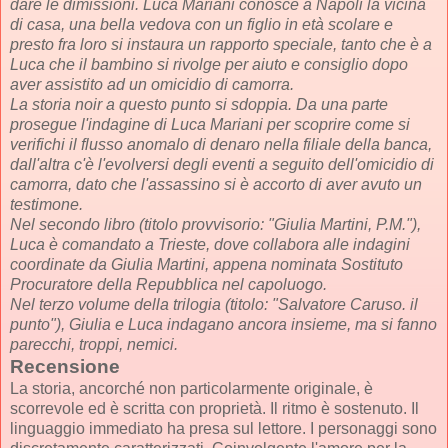
dare le dimissioni. Luca Mariani conosce a Napoli la vicina
di casa, una bella vedova con un figlio in età scolare e
presto fra loro si instaura un rapporto speciale, tanto che è a
Luca che il bambino si rivolge per aiuto e consiglio dopo
aver assistito ad un omicidio di camorra.
La storia noir a questo punto si sdoppia. Da una parte
prosegue l'indagine di Luca Mariani per scoprire come si
verifichi il flusso anomalo di denaro nella filiale della banca,
dall'altra c'è l'evolversi degli eventi a seguito dell'omicidio di
camorra, dato che l'assassino si è accorto di aver avuto un
testimone.
Nel secondo libro (titolo provvisorio: "Giulia Martini, P.M."),
Luca è comandato a Trieste, dove collabora alle indagini
coordinate da Giulia Martini, appena nominata Sostituto
Procuratore della Repubblica nel capoluogo.
Nel terzo volume della trilogia (titolo: "Salvatore Caruso. il
punto"), Giulia e Luca indagano ancora insieme, ma si fanno
parecchi, troppi, nemici.
Recensione
La storia, ancorché non particolarmente originale, è
scorrevole ed è scritta con proprietà. Il ritmo è sostenuto. Il
linguaggio immediato ha presa sul lettore. I personaggi sono