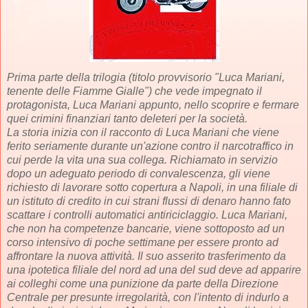
Prima parte della trilogia (titolo provvisorio "Luca Mariani,
tenente delle Fiamme Gialle") che vede impegnato il
protagonista, Luca Mariani appunto, nello scoprire e fermare
quei crimini finanziari tanto deleteri per la società.
La storia inizia con il racconto di Luca Mariani che viene
ferito seriamente durante un'azione contro il narcotraffico in
cui perde la vita una sua collega. Richiamato in servizio
dopo un adeguato periodo di convalescenza, gli viene
richiesto di lavorare sotto copertura a Napoli, in una filiale di
un istituto di credito in cui strani flussi di denaro hanno fato
scattare i controlli automatici antiriciclaggio. Luca Mariani,
che non ha competenze bancarie, viene sottoposto ad un
corso intensivo di poche settimane per essere pronto ad
affrontare la nuova attività. Il suo asserito trasferimento da
una ipotetica filiale del nord ad una del sud deve ad apparire
ai colleghi come una punizione da parte della Direzione
Centrale per presunte irregolarità, con l'intento di indurlo a