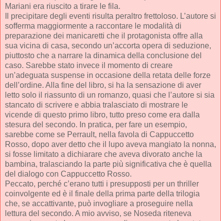
Mariani era riuscito a tirare le fila.
Il precipitare degli eventi risulta peraltro frettoloso. L’autore si
sofferma maggiormente a raccontare le modalità di
preparazione dei manicaretti che il protagonista offre alla
sua vicina di casa, secondo un’accorta opera di seduzione,
piuttosto che a narrare la dinamica della conclusione del
caso. Sarebbe stato invece il momento di creare
un’adeguata suspense in occasione della retata delle forze
dell’ordine. Alla fine del libro, si ha la sensazione di aver
letto solo il riassunto di un romanzo, quasi che l’autore si sia
stancato di scrivere e abbia tralasciato di mostrare le
vicende di questo primo libro, tutto preso come era dalla
stesura del secondo. In pratica, per fare un esempio,
sarebbe come se Perrault, nella favola di Cappuccetto
Rosso, dopo aver detto che il lupo aveva mangiato la nonna,
si fosse limitato a dichiarare che aveva divorato anche la
bambina, tralasciando la parte più significativa che è quella
del dialogo con Cappuccetto Rosso.
Peccato, perché c’erano tutti i presupposti per un thriller
coinvolgente ed è il finale della prima parte della trilogia
che, se accattivante, può invogliare a proseguire nella
lettura del secondo. A mio avviso, se Noseda riteneva