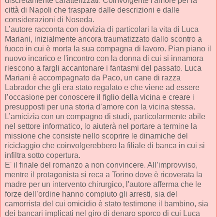
discretamente caratterizzati. Coinvolgente l'amore per la
città di Napoli che traspare dalle descrizioni e dalle
considerazioni di Noseda.
L’autore racconta con dovizia di particolari la vita di Luca
Mariani, inizialmente ancora traumatizzato dallo scontro a
fuoco in cui è morta la sua compagna di lavoro. Pian piano il
nuovo incarico e l'incontro con la donna di cui si innamora
riescono a fargli accantonare i fantasmi del passato. Luca
Mariani è accompagnato da Paco, un cane di razza
Labrador che gli era stato regalato e che viene ad essere
l’occasione per conoscere il figlio della vicina e creare i
presupposti per una storia d’amore con la vicina stessa.
L’amicizia con un compagno di studi, particolarmente abile
nel settore informatico, lo aiuterà nel portare a termine la
missione che consiste nello scoprire le dinamiche del
riciclaggio che coinvolgerebbero la filiale di banca in cui si
infiltra sotto copertura.
E' il finale del romanzo a non convincere. All’improvviso,
mentre il protagonista si reca a Torino dove è ricoverata la
madre per un intervento chirurgico, l'autore afferma che le
forze dell’ordine hanno compiuto gli arresti, sia del
camorrista del cui omicidio è stato testimone il bambino, sia
dei bancari implicati nel giro di denaro sporco di cui Luca