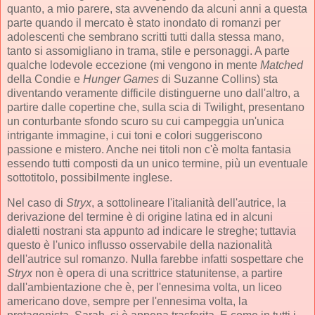
quanto, a mio parere, sta avvenendo da alcuni anni a questa
parte quando il mercato è stato inondato di romanzi per
adolescenti che sembrano scritti tutti dalla stessa mano,
tanto si assomigliano in trama, stile e personaggi. A parte
qualche lodevole eccezione (mi vengono in mente
Matched
della Condie e
Hunger Games
di Suzanne Collins) sta
diventando veramente difficile distinguerne uno dall'altro, a
partire dalle copertine che, sulla scia di Twilight, presentano
un conturbante sfondo scuro su cui campeggia un'unica
intrigante immagine, i cui toni e colori suggeriscono
passione e mistero. Anche nei titoli non c'è molta fantasia
essendo tutti composti da un unico termine, più un eventuale
sottotitolo, possibilmente inglese.
Nel caso di
Stryx
, a sottolineare l'italianità dell'autrice, la
derivazione del termine è di origine latina ed in alcuni
dialetti nostrani sta appunto ad indicare le streghe; tuttavia
questo è l'unico influsso osservabile della nazionalità
dell'autrice sul romanzo. Nulla farebbe infatti sospettare che
Stryx
non è opera di una scrittrice statunitense, a partire
dall'ambientazione che è, per l'ennesima volta, un liceo
americano dove, sempre per l'ennesima volta, la