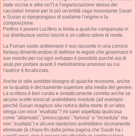
state uccise e altre no?) e l'organizzazione stessa dei
cacciatori rimane per lo più un'entità vaga nonostante Sarah
e Susan si ripropongano di svelarne l'origine e la
composizione.
Perfino il povero Lucifero si limita a qualche comparsata in
cui distribuisce sorrisi lascivi e un cattivo odore di morte.
La Furnari vuole ambientare il suo racconto in una cornice
fantasy dimenticandosi di definire le regole che governano il
suo mondo per cui ogni sviluppo è possibile purché sia di
aiuto per portare avanti il melodramma amoroso su cui
l'autrice è focalizzata.
Anche lo stile avrebbe bisogno di qualche revisione, anche
se la qualità è decisamente superiore alla media del genere.
La scrittura è ben curata e sintatticamente corretta anche se
alcune scelte lessicali andrebbero rivedute (ad esempio
perché Susan reagisce alla notizia della morte di un'altra
strega con voce "esaltata"? mi sarei aspettata qualcosa
come "allarmata","preoccupata","furiosa" o "incredula" ma
non "esaltata") e alcune ripetizioni andrebbero sicuramente
eliminate (è chiaro fin dalla prima pagina che Sarah ha i
capelli rossi, non è necessario ribadirlo in continuazione