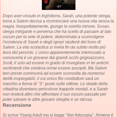
Dopo aver vissuto in Inghilterra, Sarah, una potente strega,
torna a Salem decisa a ricominciare una nuova vita senza la
magia. Inaspettatamente, giunge la sorella minore, Susan,
strega intrigante e perversa che ha scelto di passare al lato
oscuro per la sete di potere, determinata a sconvolgere
l'esistenza di Sarah e degli ignari studenti del liceo di
Salem. La vita scolastica si rivela fin da subito molto più
dura del previsto. L'unico apparentemente interessato a
conoscerla è un giovane dai grandi occhi grigioazzurro,
Scott, il solo ad essere in grado di risvegliare in lei antichi
sentimenti che credeva ormai essere assopiti. Ma Salem
ben presto comincerà ad essere sconvolta da numerosi
delitti inspiegabili, il cui unico filo conduttore sarà un
marchio a forma di "S" posto sulle vittime. Le strade della
cittadina diventano pericolose trappole mortali, e a Sarah
non resterà altro che affrontare il suo oscuro passato per
poter salvare le altre giovani streghe e se stessa.
Recensione
Si scrive Young Adult ma si legge "libri-fotocopia". Almeno è