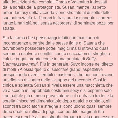
alle descrizioni dei completi Prada e Valentino indossati
dalla sorella della protagonista, Susan, mentre l'aspetto
urban-fantasy della vicenda viene sfruttato al di sotto delle
sue potenzialità, la Furnari lo trascura lasciandolo scorrere
lungo binari già noti senza accorgersi di seminare pezzi per
strada.
Sia la trama che i personaggi infatti non mancano di
incongruenze a partire dalle stesse figlie di Satana che
dovrebbero possedere poteri magici ma si ritrovano quasi
sempre a risolvere i conflitti contro i cacciatori di streghe a
calci e pugni, proprio come in una puntata di
Buffy-
L'ammazzavampiri
. Più in generale,
Stryx
incorre nel difetto
di molti YA ossia quello di suscitare grandi aspettative
prospettando eventi terribili e misteriosi che poi non trovano
un effettivo riscontro nello sviluppo del racconto. Così la
cinica e spietata Susan si rivela essere una macchietta che
va a scuola in improbabili costumini sexy e si esprime solo
con battute più o meno provocatorie e il contrasto tra lei e la
sorella finisce nel dimenticatoio dopo qualche capitolo, gli
scontri tra cacciatori e streghe si concludono quasi sempre
dopo qualche raffica di pugni con perdite marginali (tra
parentesi perché alcune streghe tornano in vita dopo essere