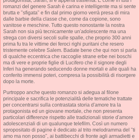
protagonista, Sarah, si è appena trasferita. E come in tutti i
romanzi del genere Sarah è carina e intelligente ma si sente
brutta e "sfigata" e fin dal primo giorno verrà presa di mira
dalle barbie della classe che, come da copione, sono
vanitose e meschine. Tutto questo nonostante la nostra
Sarah non sia più tecnicamente un'adolescente ma una
strega con diversi secoli sulle spalle, che proprio 300 anni
prima fu tra le vittime dei feroci righi puritani che resero
tristemente celebre Salem. Badate bene che qui non si parla
di qualche eccentrica che raccoglie strane erbe nei boschi
ma di vere e proprie figlie di Lucifero che il signore degli
Inferi ha generando seducendo donne mortali e alle quali ha
conferito immensi poteri, compresa la possibilità di risorgere
dopo la morte.
Purtroppo anche questo romanzo si adegua al filone
principale e sacrifica le potenzialità delle tematiche trattate
per concentrarsi sulla contrastata storia d'amore tra la
protagonista ed un giovane mortale, che non presenta
particolari differenze rispetto alle tradizionali storie d'amore
adolescenziali di un qualunque telefilm. Così un numero
spropositato di pagine è dedicato al trito melodramma del "ti
amo ma non posso", ai battibecchi di fronte agli armadietti e