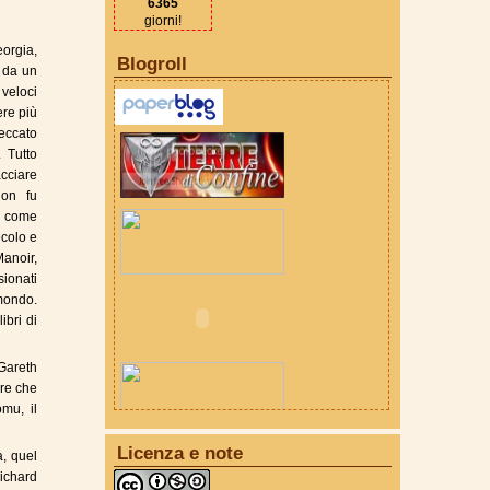
6365
giorni!
orgia,
Blogroll
, da un
 veloci
ere più
eccato
 Tutto
acciare
non fu
", come
ecolo e
Manoir,
sionati
 mondo.
ibri di
 Gareth
ore che
mu, il
Licenza e note
a, quel
Richard