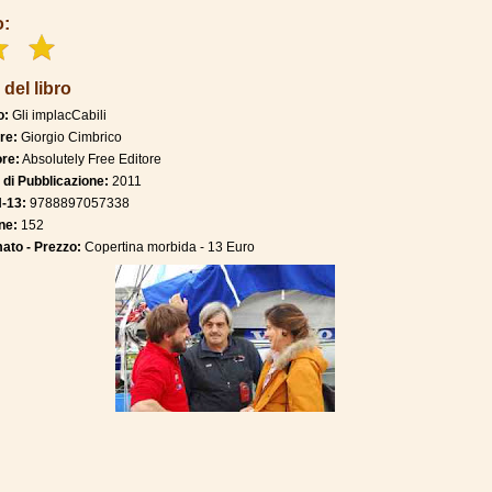
o:
 del libro
o:
Gli implacCabili
re:
Giorgio Cimbrico
ore:
Absolutely Free Editore
 di Pubblicazione:
2011
N-13:
9788897057338
ne:
152
ato - Prezzo:
Copertina morbida - 13 Euro