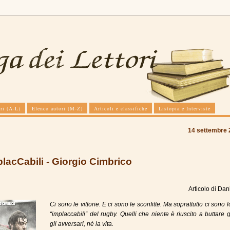
ri (A-L)
Elenco autori (M-Z)
Articoli e classifiche
Listopia e Interviste
14 settembre 
placCabili - Giorgio Cimbrico
Articolo di
Dan
Ci sono le vittorie. E ci sono le sconfitte. Ma soprattutto ci sono lo
“implaccabili” del rugby. Quelli che niente è riuscito a buttare 
gli avversari, né la vita.