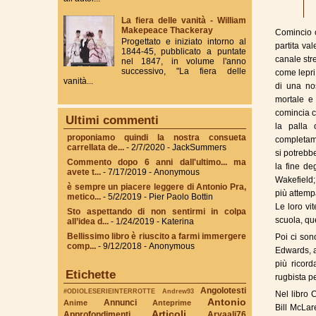
La fiera delle vanità - William
Makepeace Thackeray
Comincio 
Progettato e iniziato intorno al
partita va
1844-45, pubblicato a puntate
canale str
nel 1847, in volume l'anno
successivo, "La fiera delle
come lepri
vanità...
di una no
mortale e 
comincia c
Ultimi commenti
la palla 
proponiamo quindi la nostra consueta
completame
carrellata de...
- 2/7/2020
- JackSummers
si potrebb
Commento dopo 6 anni dall'ultimo... ma
la fine de
avete t...
- 7/17/2019
- Anonymous
Wakefield;
è sempre un piacere leggere di Antonio Pra,
più attemp
metico...
- 5/2/2019
- Pier Paolo Bottin
Le loro vit
Sto aspettando di non sentirmi in colpa
scuola, que
all’idea d...
- 1/24/2019
- Katerina
Bellissimo libro è riuscito a farmi immergere
Poi ci son
comp...
- 9/12/2018
- Anonymous
Edwards, a
più ricor
Etichette
rugbista pe
Angolotesti
#ODIOLESERIEINTERROTTE
Andrew93
Nel libro 
Antonio
Annunci
Anime
Anteprime
Bill McLar
Articoli
Approfondimenti
Aryaali76