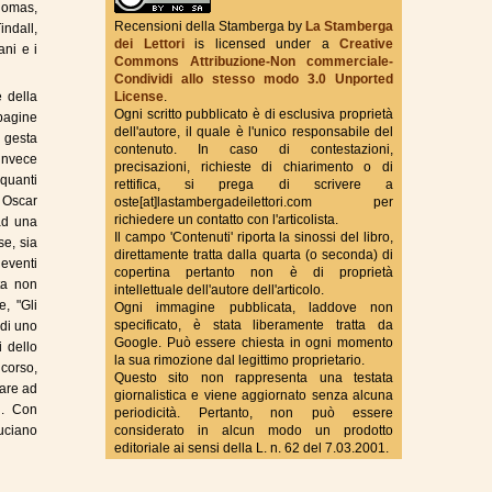
Thomas,
Recensioni della Stamberga
by
La Stamberga
indall,
dei Lettori
is licensed under a
Creative
ani e i
Commons Attribuzione-Non commerciale-
True Fantasy Italy
Condividi allo stesso modo 3.0 Unported
License
.
e della
Ogni scritto pubblicato è di esclusiva proprietà
 pagine
dell'autore, il quale è l'unico responsabile del
 gesta
contenuto. In caso di contestazioni,
invece
precisazioni, richieste di chiarimento o di
 quanti
rettifica, si prega di scrivere a
 Oscar
oste[at]lastambergadeilettori.com per
richiedere un contatto con l'articolista.
ad una
Il campo 'Contenuti' riporta la sinossi del libro,
se, sia
direttamente tratta dalla quarta (o seconda) di
 eventi
copertina pertanto non è di proprietà
ita non
intellettuale dell'autore dell'articolo.
e, "Gli
Ogni immagine pubblicata, laddove non
specificato, è stata liberamente tratta da
 di uno
Google. Può essere chiesta in ogni momento
i dello
la sua rimozione dal legittimo proprietario.
 corso,
Questo sito non rappresenta una testata
iare ad
giornalistica e viene aggiornato senza alcuna
i. Con
periodicità. Pertanto, non può essere
considerato in alcun modo un prodotto
uciano
editoriale ai sensi della L. n. 62 del 7.03.2001.