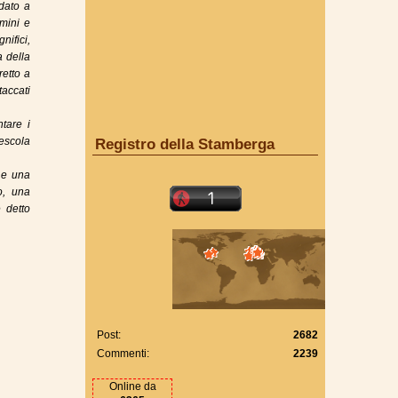
dato a
omini e
ifici,
a della
retto a
accati
tare i
escola
Registro della Stamberga
 e una
o, una
 detto
Post:
2682
Commenti:
2239
Online da