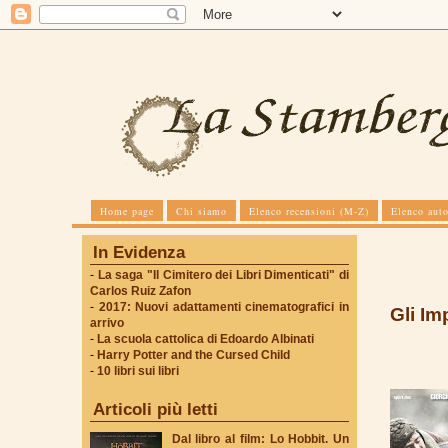
Home page
Chi siamo
Elenco recensioni (M-Z)
Elenco auto
In Evidenza
-
La saga "Il Cimitero dei Libri Dimenticati" di
Carlos Ruiz Zafon
-
2017: Nuovi adattamenti cinematografici in
Gli Im
arrivo
-
La scuola cattolica di Edoardo Albinati
-
Harry Potter and the Cursed Child
-
10 libri sui libri
Articoli più letti
Dal libro al film: Lo Hobbit. Un