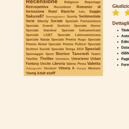
Recensione
Religione
Reportage
Giudizi
Retrospettiva
Romanzo di
Ricciolineri
formazione
Romi Blanche
Saggio
SaRy
Sakura87
Sentimentale
Scuola
Sceneggiature
Serie
Sociale
Silently
Speciale Fantascienza
Dettagli
Speciale Grandi Scrittrici
Speciale Horror
Titol
Speciale Irlandesi
Speciale Italoamericani
Speciale LGBT
Speciale Latinoamericana
Auto
Speciale Natale
Speciale Premio Hugo
Speciale
Edit
Premio Nobel
Speciale Premio Pulitzer
Speciale
Data
Speciali
Scrittori Suicidi
Speciale Strega 2014
Storico
Tancredi
ISB
Spionaggio
Sport
Teatro
Thriller
Umorismo
Urban
Telefilm
Ucronico
Pagi
Valetta
Fantasy
Uscite Libreria
Valeria Pinna
Form
Vittoria A
Vincitori
Western
Videogiochi
Viviana
staff
Young Adult