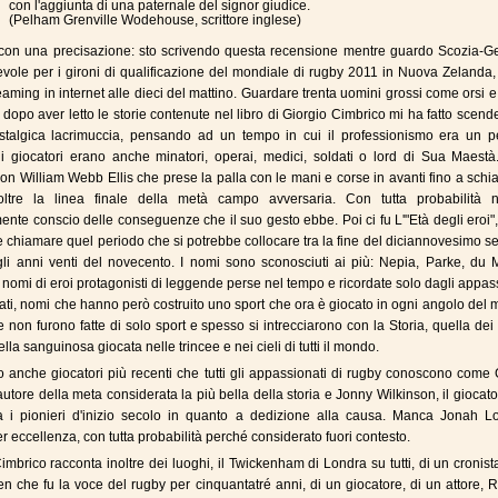
con l'aggiunta di una paternale del signor giudice.
(Pelham Grenville Wodehouse, scrittore inglese)
con una precisazione: sto scrivendo questa recensione mentre guardo Scozia-Ge
levole per i gironi di qualificazione del mondiale di rugby 2011 in Nuova Zelanda
eaming in internet alle dieci del mattino. Guardare trenta uomini grossi come orsi e
 dopo aver letto le storie contenute nel libro di Giorgio Cimbrico mi ha fatto scend
stalgica lacrimuccia, pensando ad un tempo in cui il professionismo era un p
i giocatori erano anche minatori, operai, medici, soldati o lord di Sua Maestà.
on William Webb Ellis che prese la palla con le mani e corse in avanti fino a schi
oltre la linea finale della metà campo avversaria. Con tutta probabilità 
nte conscio delle conseguenze che il suo gesto ebbe. Poi ci fu L'"Età degli eroi
e chiamare quel periodo che si potrebbe collocare tra la fine del diciannovesimo s
gli anni venti del novecento. I nomi sono sconosciuti ai più: Nepia, Parke, du 
 nomi di eroi protagonisti di leggende perse nel tempo e ricordate solo dagli appas
ati, nomi che hanno però costruito uno sport che ora è giocato in ogni angolo del
e non furono fatte di solo sport e spesso si intrecciarono con la Storia, quella dei l
lla sanguinosa giocata nelle trincee e nei cieli di tutti il mondo.
o anche giocatori più recenti che tutti gli appassionati di rugby conoscono come
utore della meta considerata la più bella della storia e Jonny Wilkinson, il giocat
da i pionieri d'inizio secolo in quanto a dedizione alla causa. Manca Jonah Lo
r eccellenza, con tutta probabilità perché considerato fuori contesto.
Cimbrico racconta inoltre dei luoghi, il Twickenham di Londra su tutti, di un cronist
en che fu la voce del rugby per cinquantatré anni, di un giocatore, di un attore, 