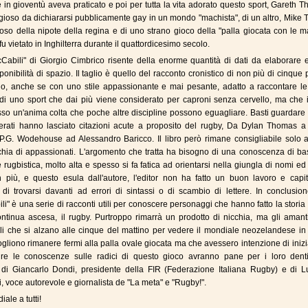
e in gioventù aveva praticato e poi per tutta la vita adorato questo sport, Gareth 
gioso da dichiararsi pubblicamente gay in un mondo "machista", di un altro, Mike T
oso della nipote della regina e di uno strano gioco della "palla giocata con le m
fu vietato in Inghilterra durante il quattordicesimo secolo.
cCabili" di Giorgio Cimbrico risente della enorme quantità di dati da elaborare 
ponibilità di spazio. Il taglio è quello del racconto cronistico di non più di cinque
lo, anche se con uno stile appassionante e mai pesante, adatto a raccontare le
 di uno sport che dai più viene considerato per caproni senza cervello, ma che 
sso un'anima colta che poche altre discipline possono eguagliare. Basti guardare
terati hanno lasciato citazioni acute a proposito del rugby, Da Dylan Thomas a
P.G. Wodehouse ad Alessandro Baricco. Il libro però rimane consigliabile solo 
rchia di appassionati. L'argomento che tratta ha bisogno di una conoscenza di ba
e rugbistica, molto alta e spesso si fa fatica ad orientarsi nella giungla di nomi ed
 In più, e questo esula dall'autore, l'editor non ha fatto un buon lavoro e cap
di trovarsi davanti ad errori di sintassi o di scambio di lettere. In conclusion
li" è una serie di racconti utili per conoscere personaggi che hanno fatto la storia
ontinua ascesa, il rugby. Purtroppo rimarrà un prodotto di nicchia, ma gli amant
lli che si alzano alle cinque del mattino per vedere il mondiale neozelandese in
gliono rimanere fermi alla palla ovale giocata ma che avessero intenzione di iniz
ire le conoscenze sulle radici di questo gioco avranno pane per i loro dent
i di Giancarlo Dondi, presidente della FIR (Federazione Italiana Rugby) e di L
 voce autorevole e giornalista de "La meta" e "Rugby!".
ale a tutti!