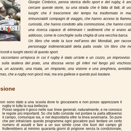
Giorgio Cimbrico, penna storica dello sport e del rugby, è an
cercare queste storie, su una strada che è fatta di fatti, di u
luoghi che il trascorrere del tempo ha trasformato in magn
irrinunciabili compagni di viaggio, che hanno acceso la fiamm
curiosità, che hanno condotto alla commozione, che hanno cost
una ricerca capace di eliminare i sedimenti che si erano att
addosso, come le conchiglie sulla chiglia di una vecchia barca.
Un libro che vede la luce nell’anno dei Mondiali, per raccon
personaggi indimenticabili della palla ovale. Un libro che m
icordi e luoghi storici di questo sport.
 raccontano un'epoca in cui il rugby è stato un'arte e un cozzo, un improvviso
 sulla tastiera del prato, una discesa verso gli inferi nel fango più vischios
, un azzardo, una risata, un rimpianto, una visione e una preghiera, avrebbe
as, che a rugby non giocò mai, ma era gallese e questo può bastare.
sione
 non sono stato a una scuola dove lo giocassero e non posso apprezzare il
rugby in tutta la sua bellezza.
Posso seguire il gioco nelle sue linee generali, naturalmente, e ne conosco
le regole più importanti. So che tutto consiste nel portare la palla attraverso
il campo, comunque sia, e nel depositarla oltre la linea avversaria. So pure
che per intralciare questo programma ogni giocatore può tentare un certo
numero di assalti e fare a un suo simile cose che fuori del campo gli
frutterebbero al minimo quaranta giorni di prigione senza la condizionale,