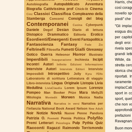
Harris, ch
Autopubblicato
Avventura
Autobiografia
così corag
Biografia
Cattivissima prof
Cinema
Chick-lit
Classici
Classifica
novello sp
Compleanno della
Cinz
Stamberga
Consigli del blog
Concorsi
piedi" che 
Contemporanei
Cyberpunk
Cucina
"Gli impla
Daniele
Desian
Degof
Diario di lettura
esigua dis
Distopico
Drammatico
Erotico
Editoria
per capito
Esordienti/Emergenti
Eventi
Fantapolitica
degli eroi
Fantascienza
Fantasy
Fede Zic
rivela spe
Feltrinelli
Gialli
Fumetti
Giveaway
Filosofia
Horror
grandi let
Gotico
Guerra
Heleonor
Illustrato
Imperdibili
Incipit
Wilde, da 
Inchiesta
Inaugurazione
Incontri Autori
Infinito Edizioni
Informazione
stretta ce
Interviste Autori
Interviste
Interviste Editori
storica ch
Introspettivo
Impossibili
Jolly
Kyra l'Elfo
riportati.
Laboratorio di scrittura
Letteratura di viaggio
raramente 
Lingua Originale
Listopia
Livia
Libro-intervista
implacCabi
Medullina
Lorenzo
Lorem Ipsum
LiviaClaudia
Pompeo
Mara
Man Booker Prize
Melly25
sport in c
Morwen
Mitologia
Musica
Nadia
Montedit
sport, que
Narrativa
Narrativa per
Narrativa in versi
che non vo
l'infanzia
National Book Award
Nelson
New Adult
approfond
Noir
Notizie
Novità
Nuove Penne
Pandora
prefazion
Polyfilo
Patrizia O.
Poesia
Politica
Poemetti
Ravagnani,
Premi Letterari
Pulp
Pythia
Quiz
Psicologia
Racconti
Ragazzi
Raimondo Torrismondo
Buon mondi