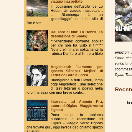
viaggio inaspettato
In occasione dell'uscita de Lo
Hobbit. Un viaggio inaspettato ,
la Stamberga fa un
'gemellaggio' con il bel sito di
film e ser...
Dal libro al film: Lo Hobbit. La
desolazione di Smaug
***Attenzione: contiene spoiler
per chi non ha visto il film***
Nota preliminare: solitamente la
emozioni, r
rubrica Dal libro al film è a titolo
p...
Storie che
variazione
Angolotesti: "Lamento per
scommessa
Ignacio Sánchez Mejías" di
Dylan Thom
Federico García Lorca
Buongiorno a tutti i lettori, torna
oggi Angolotesti , una selezione
Recen
di testi letterari o poetici nella
loro interezza con una breve conte...
Intervista ad Antonio Pra,
Io
autore di Olgius - Viaggio verso
l'ignoto
Poco tempo fa abbiamo
pubblicato la recensione ad
Olgius – viaggio verso l’ignoto
che trovate qui , oggi invece dedichiamo spazio
all’autor...