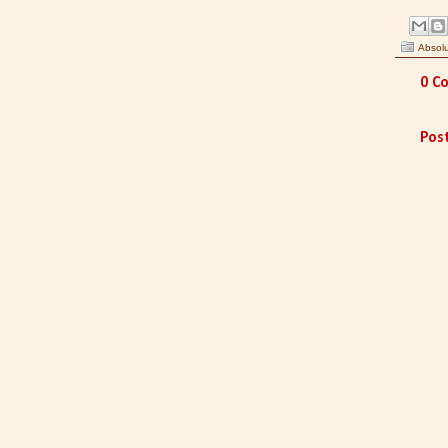
Absolu
0 Co
Pos