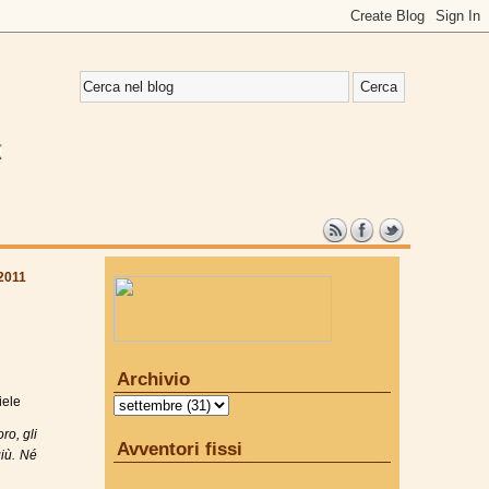
2011
Archivio
iele
ro, gli
Avventori fissi
giù. Né