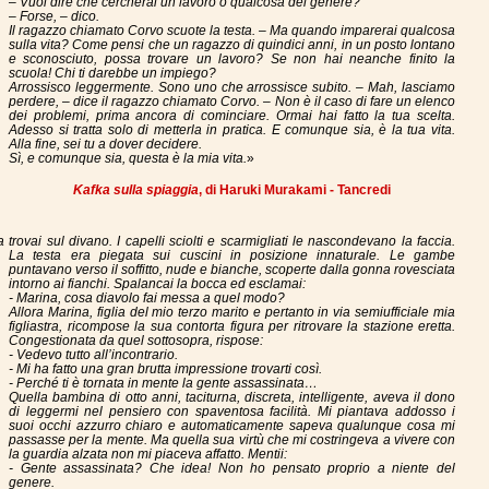
– Vuoi dire che cercherai un lavoro o qualcosa del genere?
– Forse, – dico.
Il ragazzo chiamato Corvo scuote la testa. – Ma quando imparerai qualcosa
sulla vita? Come pensi che un ragazzo di quindici anni, in un posto lontano
e sconosciuto, possa trovare un lavoro? Se non hai neanche finito la
scuola! Chi ti darebbe un impiego?
Arrossisco leggermente. Sono uno che arrossisce subito. – Mah, lasciamo
perdere, – dice il ragazzo chiamato Corvo. – Non è il caso di fare un elenco
dei problemi, prima ancora di cominciare. Ormai hai fatto la tua scelta.
Adesso si tratta solo di metterla in pratica. E comunque sia, è la tua vita.
Alla fine, sei tu a dover decidere.
Sì, e comunque sia, questa è la mia vita.
»
Kafka sulla spiaggia
, di Haruki Murakami - Tancredi
a trovai sul divano. I capelli sciolti e scarmigliati le nascondevano la faccia.
La testa era piegata sui cuscini in posizione innaturale. Le gambe
puntavano verso il soffitto, nude e bianche, scoperte dalla gonna rovesciata
intorno ai fianchi. Spalancai la bocca ed esclamai:
- Marina, cosa diavolo fai messa a quel modo?
Allora Marina, figlia del mio terzo marito e pertanto in via semiufficiale mia
figliastra, ricompose la sua contorta figura per ritrovare la stazione eretta.
Congestionata da quel sottosopra, rispose:
- Vedevo tutto all’incontrario.
- Mi ha fatto una gran brutta impressione trovarti così.
- Perché ti è tornata in mente la gente assassinata…
Quella bambina di otto anni, taciturna, discreta, intelligente, aveva il dono
di leggermi nel pensiero con spaventosa facilità. Mi piantava addosso i
suoi occhi azzurro chiaro e automaticamente sapeva qualunque cosa mi
passasse per la mente. Ma quella sua virtù che mi costringeva a vivere con
la guardia alzata non mi piaceva affatto. Mentii:
- Gente assassinata? Che idea! Non ho pensato proprio a niente del
genere.