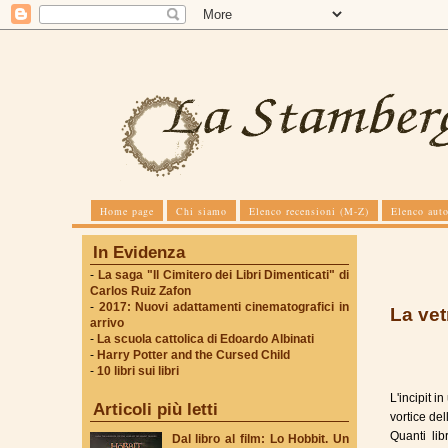
Home page
Chi siamo
Elenco recensioni (M-Z)
Elenco auto
In Evidenza
-
La saga "Il Cimitero dei Libri Dimenticati" di
Carlos Ruiz Zafon
-
2017: Nuovi adattamenti cinematografici in
La vet
arrivo
-
La scuola cattolica di Edoardo Albinati
-
Harry Potter and the Cursed Child
-
10 libri sui libri
L'incipit i
Articoli più letti
vortice de
Quanti li
Dal libro al film: Lo Hobbit. Un