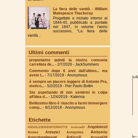
La fiera delle vanità - William
Makepeace Thackeray
Progettato e iniziato intorno al
1844-45, pubblicato a puntate
nel 1847, in volume l'anno
successivo, "La fiera delle
vanità...
Ultimi commenti
proponiamo quindi la nostra consueta
carrellata de...
- 2/7/2020
- JackSummers
Commento dopo 6 anni dall'ultimo... ma
avete t...
- 7/17/2019
- Anonymous
«
A
è sempre un piacere leggere di Antonio Pra,
metico...
- 5/2/2019
- Pier Paolo Bottin
Sto aspettando di non sentirmi in colpa
all’idea d...
- 1/24/2019
- Katerina
Bellissimo libro è riuscito a farmi immergere
comp...
- 9/12/2018
- Anonymous
Etichette
Angolotesti
#ODIOLESERIEINTERROTTE
Andrew93
Antonio
Annunci
Anime
Anteprime
«
–
Articoli
Approfondimenti
Aryaali76