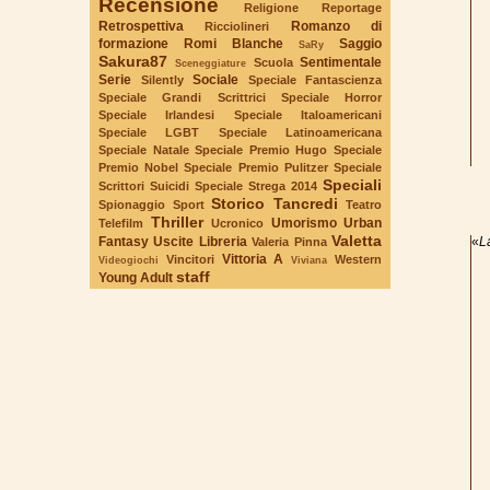
Recensione
Religione
Reportage
Retrospettiva
Romanzo di
Ricciolineri
formazione
Romi Blanche
Saggio
SaRy
Sakura87
Sentimentale
Scuola
Sceneggiature
Serie
Sociale
Silently
Speciale Fantascienza
Speciale Grandi Scrittrici
Speciale Horror
Speciale Irlandesi
Speciale Italoamericani
Speciale LGBT
Speciale Latinoamericana
Speciale Natale
Speciale Premio Hugo
Speciale
Premio Nobel
Speciale Premio Pulitzer
Speciale
Speciali
Scrittori Suicidi
Speciale Strega 2014
Storico
Tancredi
Spionaggio
Sport
Teatro
Thriller
Umorismo
Urban
Telefilm
Ucronico
Valetta
Fantasy
Uscite Libreria
«
L
Valeria Pinna
Vittoria A
Vincitori
Western
Videogiochi
Viviana
staff
Young Adult