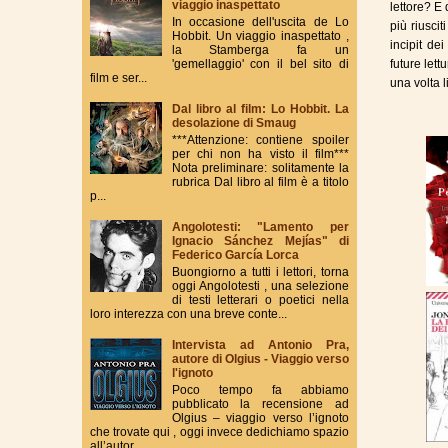
viaggio inaspettato
lettore? E
In occasione dell'uscita de Lo
più riusci
Hobbit. Un viaggio inaspettato ,
incipit de
la Stamberga fa un
'gemellaggio' con il bel sito di
future let
film e ser...
una volta l
Dal libro al film: Lo Hobbit. La
desolazione di Smaug
***Attenzione: contiene spoiler
per chi non ha visto il film***
Nota preliminare: solitamente la
rubrica Dal libro al film è a titolo
p...
Angolotesti: "Lamento per
Ignacio Sánchez Mejías" di
Federico García Lorca
Buongiorno a tutti i lettori, torna
oggi Angolotesti , una selezione
di testi letterari o poetici nella
loro interezza con una breve conte...
Intervista ad Antonio Pra,
autore di Olgius - Viaggio verso
l'ignoto
Poco tempo fa abbiamo
pubblicato la recensione ad
Olgius – viaggio verso l’ignoto
che trovate qui , oggi invece dedichiamo spazio
all’autor...