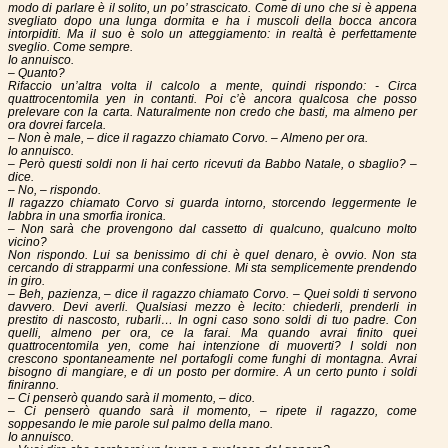
modo di parlare è il solito, un po’ strascicato. Come di uno che si è appena
svegliato dopo una lunga dormita e ha i muscoli della bocca ancora
intorpiditi. Ma il suo è solo un atteggiamento: in realtà è perfettamente
sveglio. Come sempre.
Io annuisco.
– Quanto?
Rifaccio un’altra volta il calcolo a mente, quindi rispondo: - Circa
quattrocentomila yen in contanti. Poi c’è ancora qualcosa che posso
prelevare con la carta. Naturalmente non credo che basti, ma almeno per
ora dovrei farcela.
– Non è male, – dice il ragazzo chiamato Corvo. – Almeno per ora.
Io annuisco.
– Però questi soldi non li hai certo ricevuti da Babbo Natale, o sbaglio? –
dice.
– No, – rispondo.
Il ragazzo chiamato Corvo si guarda intorno, storcendo leggermente le
labbra in una smorfia ironica.
– Non sarà che provengono dal cassetto di qualcuno, qualcuno molto
vicino?
Non rispondo. Lui sa benissimo di chi è quel denaro, è ovvio. Non sta
cercando di strapparmi una confessione. Mi sta semplicemente prendendo
in giro.
– Beh, pazienza, – dice il ragazzo chiamato Corvo. – Quei soldi ti servono
davvero. Devi averli. Qualsiasi mezzo è lecito: chiederli, prenderli in
prestito di nascosto, rubarli… In ogni caso sono soldi di tuo padre. Con
quelli, almeno per ora, ce la farai. Ma quando avrai finito quei
quattrocentomila yen, come hai intenzione di muoverti? I soldi non
crescono spontaneamente nel portafogli come funghi di montagna. Avrai
bisogno di mangiare, e di un posto per dormire. A un certo punto i soldi
finiranno.
– Ci penserò quando sarà il momento, – dico.
– Ci penserò quando sarà il momento, – ripete il ragazzo, come
soppesando le mie parole sul palmo della mano.
Io annuisco.