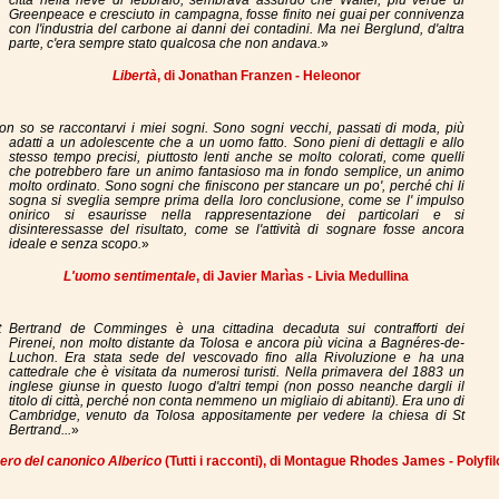
città nella neve di febbraio; sembrava assurdo che Walter, più verde di
Greenpeace e cresciuto in campagna, fosse finito nei guai per connivenza
con l'industria del carbone ai danni dei contadini. Ma nei Berglund, d'altra
parte, c'era sempre stato qualcosa che non andava.
»
Libertà
, di Jonathan Franzen - Heleonor
on so se raccontarvi i miei sogni. Sono sogni vecchi, passati di moda, più
adatti a un adolescente che a un uomo fatto. Sono pieni di dettagli e allo
stesso tempo precisi, piuttosto lenti anche se molto colorati, come quelli
che potrebbero fare un animo fantasioso ma in fondo semplice, un animo
molto ordinato. Sono sogni che finiscono per stancare un po', perché chi li
sogna si sveglia sempre prima della loro conclusione, come se l' impulso
onirico si esaurisse nella rappresentazione dei particolari e si
disinteressasse del risultato, come se l'attività di sognare fosse ancora
ideale e senza scopo.
»
L'uomo sentimentale
, di Javier Marìas - Livia Medullina
t Bertrand de Comminges è una cittadina decaduta sui contrafforti dei
Pirenei, non molto distante da Tolosa e ancora più vicina a Bagnéres-de-
Luchon. Era stata sede del vescovado fino alla Rivoluzione e ha una
cattedrale che è visitata da numerosi turisti. Nella primavera del 1883 un
inglese giunse in questo luogo d'altri tempi (non posso neanche dargli il
titolo di città, perché non conta nemmeno un migliaio di abitanti). Era uno di
Cambridge, venuto da Tolosa appositamente per vedere la chiesa di St
Bertrand...
»
bero del canonico Alberico
(Tutti i racconti), di Montague Rhodes James - Polyfil