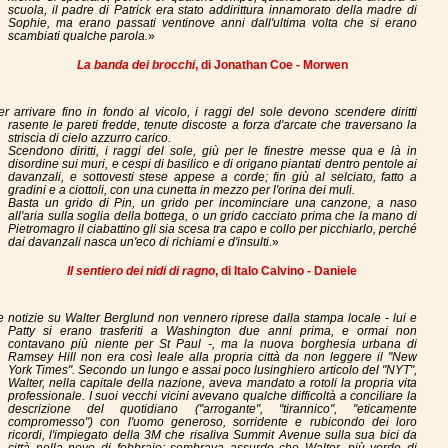
scuola, il padre di Patrick era stato addirittura innamorato della madre di
Sophie, ma erano passati ventinove anni dall'ultima volta che si erano
scambiati qualche parola.
»
La banda dei brocchi
, di Jonathan Coe - Morwen
er arrivare fino in fondo al vicolo, i raggi del sole devono scendere diritti
rasente le pareti fredde, tenute discoste a forza d'arcate che traversano la
striscia di cielo azzurro carico.
Scendono diritti, i raggi del sole, giù per le finestre messe qua e là in
disordine sui muri, e cespi di basilico e di origano piantati dentro pentole ai
davanzali, e sottovesti stese appese a corde; fin giù al selciato, fatto a
gradini e a ciottoli, con una cunetta in mezzo per l'orina dei muli.
Basta un grido di Pin, un grido per incominciare una canzone, a naso
all'aria sulla soglia della bottega, o un grido cacciato prima che la mano di
Pietromagro il ciabattino gli sia scesa tra capo e collo per picchiarlo, perché
dai davanzali nasca un'eco di richiami e d'insulti.
»
Il sentiero dei nidi di ragno
, di Italo Calvino - Daniele
e notizie su Walter Berglund non vennero riprese dalla stampa locale - lui e
Patty si erano trasferiti a Washington due anni prima, e ormai non
contavano più niente per St Paul -, ma la nuova borghesia urbana di
Ramsey Hill non era così leale alla propria città da non leggere il "New
York Times". Secondo un lungo e assai poco lusinghiero articolo del "NYT",
Walter, nella capitale della nazione, aveva mandato a rotoli la propria vita
professionale. I suoi vecchi vicini avevano qualche difficoltà a conciliare la
descrizione del quotidiano ("arrogante", "tirannico", "eticamente
compromesso") con l'uomo generoso, sorridente e rubicondo dei loro
ricordi, l'impiegato della 3M che risaliva Summit Avenue sulla sua bici da