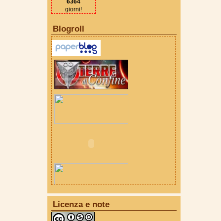
6364
giorni!
Blogroll
Licenza e note