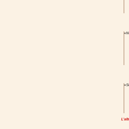
«
N
«
S
L'al