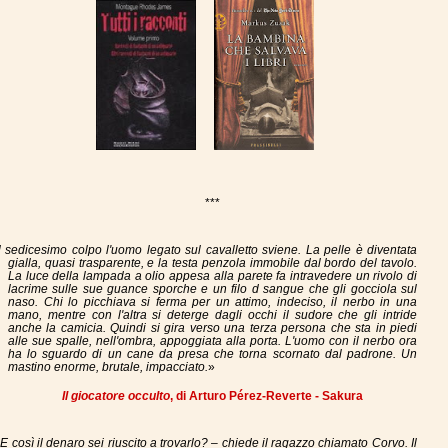
***
l sedicesimo colpo l'uomo legato sul cavalletto sviene. La pelle è diventata
gialla, quasi trasparente, e la testa penzola immobile dal bordo del tavolo.
La luce della lampada a olio appesa alla parete fa intravedere un rivolo di
lacrime sulle sue guance sporche e un filo d sangue che gli gocciola sul
naso. Chi lo picchiava si ferma per un attimo, indeciso, il nerbo in una
mano, mentre con l'altra si deterge dagli occhi il sudore che gli intride
anche la camicia. Quindi si gira verso una terza persona che sta in piedi
alle sue spalle, nell'ombra, appoggiata alla porta. L'uomo con il nerbo ora
ha lo sguardo di un cane da presa che torna scornato dal padrone. Un
mastino enorme, brutale, impacciato.
»
Il giocatore occulto
, di Arturo Pérez-Reverte - Sakura
 E così il denaro sei riuscito a trovarlo? – chiede il ragazzo chiamato Corvo. Il