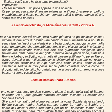
- E allora cos’è che ti ha fatto tanta impressione?
Improvvisai:
- Mi sei sembrata… un pollo appeso in una polleria!
Ci pensò su, cercando di trovare interessante l’idea di essere un pollo e
probabilmente ci riuscì, perché con somma agilità si rimise gambe all’aria
senza dire una parola.
»
Il silenzio dei chiostri
, di Alicia Jìmenez-Bartlett - Vittoria A.
utto è più difficile nell'età adulta, tutto suona più falso un po' metallico come il
rumore di due armi di bronzo una contro l'altra ci rimandano a noi stessi
senza lasciarci uscire da niente è una bella prigione, viaggiamo con molte
cose, un bambino che non abbiamo tenuto una piccola stella in cristallo di
Boemia un talismano vicino alle nevi che guardiamo sciogliersi, dopo
l'inversione della corrente del golfo preludio della glaciazione, stalattiti a
Roma e iceberg in Egitto, non smette di piovere a Milano ho perso l'aereo
avevo davanti a me millecinquecento chilometri di treno me ne restano
cinquecento, stamattina le Alpi brillavano come coltelli, tremavo dallo
sfinimento seduto al mio posto senza poter chiudere occhio come un
drogato tutto indolenzito, ho parlato tra me a voce alta sul treno, o a voce
bassa, mi sento vecchissimo
»
Zona
, di Mathias Enard - Desian
n una notte nera, sotto un cielo sereno e pieno di stelle, nella città di Berlino,
nell'anno 2003, due giovani stavano cenando insieme. Si chiamavano
Sophie e Patrick.
Si erano incontrati quel giorno per la prima volta. Sophie stava visitando
Berlino con sua madre, Patrick con suo padre. La madre di Sophie e il
padre di Patrick si erano frequentati per un po', parecchio tempo prima;
niente di speciale, però. Per qualche tempo, quando andavano ancora a