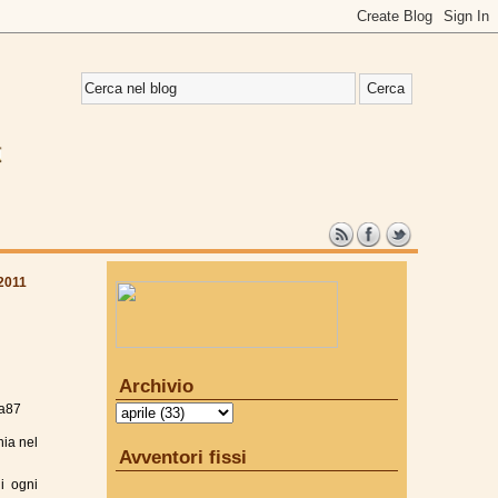
 2011
Archivio
a87
hia nel
Avventori fissi
i ogni