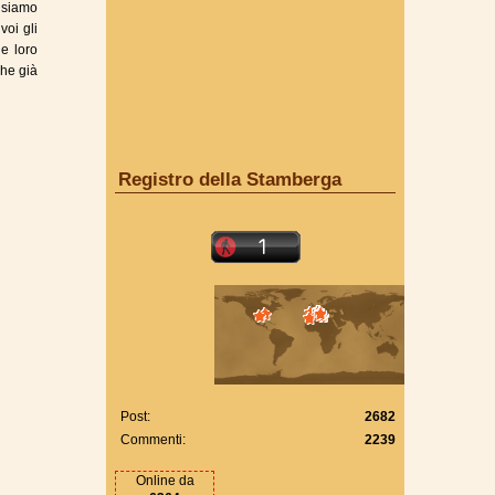
n siamo
voi gli
le loro
che già
Registro della Stamberga
Post:
2682
Commenti:
2239
Online da