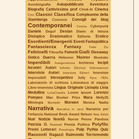
Autopubblicato
Avventura
Autobiografia
Biografia
Cattivissima prof
Cinema
Chick-lit
Classici
Classifica
Compleanno della
Cinz
Stamberga
Consigli del blog
Concorsi
Contemporanei
Cyberpunk
Cucina
Daniele
Desian
Degof
Diario di lettura
Distopico
Drammatico
Erotico
Editoria
Esordienti/Emergenti
Eventi
Fantapolitica
Fantascienza
Fantasy
Fede Zic
Feltrinelli
Gialli
Fumetti
Giveaway
Filosofia
Horror
Gotico
Guerra
Heleonor
Illustrato
Imperdibili
Incipit
Inchiesta
Inaugurazione
Incontri Autori
Infinito Edizioni
Informazione
Interviste Autori
Interviste
Interviste Editori
Introspettivo
Impossibili
Jolly
Kyra l'Elfo
Laboratorio di scrittura
Letteratura di viaggio
Lingua Originale
Listopia
Livia
Libro-intervista
Medullina
Lorenzo
Lorem Ipsum
LiviaClaudia
Pompeo
Mara
Man Booker Prize
Melly25
Morwen
Mitologia
Musica
Nadia
Montedit
Narrativa
Narrativa per
Narrativa in versi
l'infanzia
National Book Award
Nelson
New Adult
Noir
Notizie
Novità
Nuove Penne
Pandora
Polyfilo
Patrizia O.
Poesia
Politica
Poemetti
Premi Letterari
Pulp
Pythia
Quiz
Psicologia
Racconti
Ragazzi
Raimondo Torrismondo