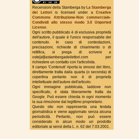
Recensioni della Stamberga
by
La Stamberga
dei Lettori
is licensed under a
Creative
Commons Attribuzione-Non commerciale-
True Fantasy Italy
Condividi allo stesso modo 3.0 Unported
License
.
Ogni scritto pubblicato è di esclusiva proprietà
dell'autore, il quale è l'unico responsabile del
contenuto. In caso di contestazioni,
precisazioni, richieste di chiarimento o di
rettifica, si prega di scrivere a
oste[at]lastambergadeilettori.com per
richiedere un contatto con l'articolista.
Il campo 'Contenuti' riporta la sinossi del libro,
direttamente tratta dalla quarta (o seconda) di
copertina pertanto non è di proprietà
intellettuale dell'autore dell'articolo.
Ogni immagine pubblicata, laddove non
specificato, è stata liberamente tratta da
Google. Può essere chiesta in ogni momento
la sua rimozione dal legittimo proprietario.
Questo sito non rappresenta una testata
giornalistica e viene aggiornato senza alcuna
periodicità. Pertanto, non può essere
considerato in alcun modo un prodotto
editoriale ai sensi della L. n. 62 del 7.03.2001.