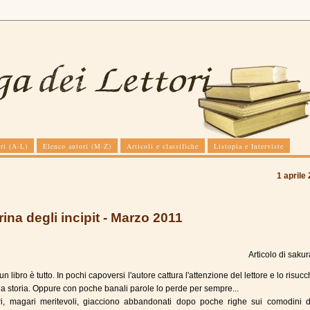
ri (A-L)
Elenco autori (M-Z)
Articoli e classifiche
Listopia e Interviste
1 aprile
rina degli incipit - Marzo 2011
Articolo di
sakur
n un libro è tutto. In pochi capoversi l'autore cattura l'attenzione del lettore e lo risucc
lla storia. Oppure con poche banali parole lo perde per sempre...
bri, magari meritevoli, giacciono abbandonati dopo poche righe sui comodini d