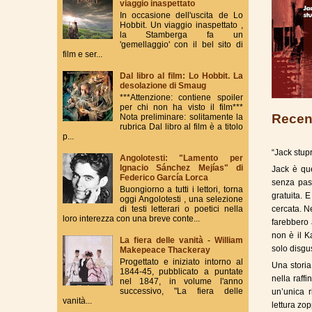
viaggio inaspettato
In occasione dell'uscita de Lo
Hobbit. Un viaggio inaspettato ,
la Stamberga fa un
'gemellaggio' con il bel sito di
film e ser...
Dal libro al film: Lo Hobbit. La
desolazione di Smaug
***Attenzione: contiene spoiler
per chi non ha visto il film***
Recen
Nota preliminare: solitamente la
rubrica Dal libro al film è a titolo
p...
“Jack stupr
Angolotesti: "Lamento per
Ignacio Sánchez Mejías" di
Jack è que
Federico García Lorca
senza pas
Buongiorno a tutti i lettori, torna
gratuita. 
oggi Angolotesti , una selezione
di testi letterari o poetici nella
cercata. N
loro interezza con una breve conte...
farebbero 
non è il K
La fiera delle vanità - William
solo disgus
Makepeace Thackeray
Progettato e iniziato intorno al
Una storia
1844-45, pubblicato a puntate
nella raffi
nel 1847, in volume l'anno
successivo, "La fiera delle
un’unica 
vanità...
lettura zop