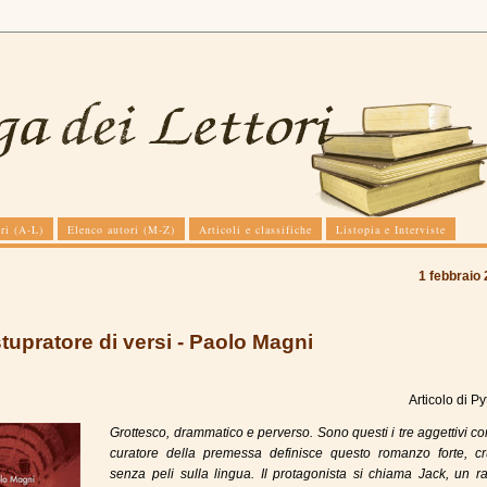
ri (A-L)
Elenco autori (M-Z)
Articoli e classifiche
Listopia e Interviste
1 febbraio
tupratore di versi - Paolo Magni
Articolo di
Py
Grottesco, drammatico e perverso. Sono questi i tre aggettivi con
curatore della premessa definisce questo romanzo forte, c
senza peli sulla lingua. Il protagonista si chiama Jack, un r