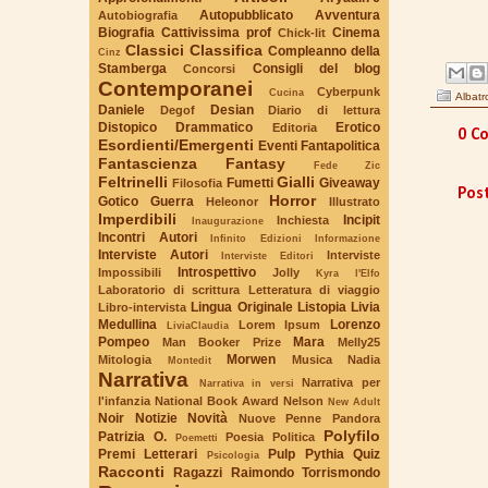
Autopubblicato
Avventura
Autobiografia
Biografia
Cattivissima prof
Cinema
Chick-lit
Classici
Classifica
Compleanno della
Cinz
Stamberga
Consigli del blog
Concorsi
Contemporanei
Cyberpunk
Cucina
Albatro
Daniele
Desian
Degof
Diario di lettura
Distopico
Drammatico
Erotico
Editoria
0 C
Esordienti/Emergenti
Eventi
Fantapolitica
Fantascienza
Fantasy
Fede Zic
Feltrinelli
Gialli
Fumetti
Giveaway
Filosofia
Pos
Horror
Gotico
Guerra
Heleonor
Illustrato
Imperdibili
Incipit
Inchiesta
Inaugurazione
Incontri Autori
Infinito Edizioni
Informazione
Interviste Autori
Interviste
Interviste Editori
Introspettivo
Impossibili
Jolly
Kyra l'Elfo
Laboratorio di scrittura
Letteratura di viaggio
Lingua Originale
Listopia
Livia
Libro-intervista
Medullina
Lorenzo
Lorem Ipsum
LiviaClaudia
Pompeo
Mara
Man Booker Prize
Melly25
Morwen
Mitologia
Musica
Nadia
Montedit
Narrativa
Narrativa per
Narrativa in versi
l'infanzia
National Book Award
Nelson
New Adult
Noir
Notizie
Novità
Nuove Penne
Pandora
Polyfilo
Patrizia O.
Poesia
Politica
Poemetti
Premi Letterari
Pulp
Pythia
Quiz
Psicologia
Racconti
Ragazzi
Raimondo Torrismondo