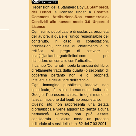
Recensioni della Stamberga
by
La Stamberga
dei Lettori
is licensed under a
Creative
Commons Attribuzione-Non commerciale-
True Fantasy Italy
Condividi allo stesso modo 3.0 Unported
License
.
Ogni scritto pubblicato è di esclusiva proprietà
dell'autore, il quale è l'unico responsabile del
contenuto. In caso di contestazioni,
precisazioni, richieste di chiarimento o di
rettifica, si prega di scrivere a
oste[at]lastambergadeilettori.com per
richiedere un contatto con l'articolista.
Il campo 'Contenuti' riporta la sinossi del libro,
direttamente tratta dalla quarta (o seconda) di
copertina pertanto non è di proprietà
intellettuale dell'autore dell'articolo.
Ogni immagine pubblicata, laddove non
specificato, è stata liberamente tratta da
Google. Può essere chiesta in ogni momento
la sua rimozione dal legittimo proprietario.
Questo sito non rappresenta una testata
giornalistica e viene aggiornato senza alcuna
periodicità. Pertanto, non può essere
considerato in alcun modo un prodotto
editoriale ai sensi della L. n. 62 del 7.03.2001.