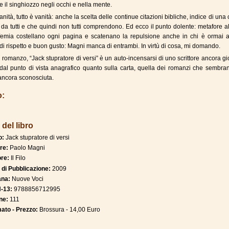
 il singhiozzo negli occhi e nella mente.
anità, tutto è vanità: anche la scelta delle continue citazioni bibliche, indice di una 
da tutti e che quindi non tutti comprendono. Ed ecco il punto dolente: metafore al
sfemia costellano ogni pagina e scatenano la repulsione anche in chi è ormai a
di rispetto e buon gusto: Magni manca di entrambi. In virtù di cosa, mi domando.
 romanzo, “Jack stupratore di versi” è un auto-incensarsi di uno scrittore ancora g
dal punto di vista anagrafico quanto sulla carta, quella dei romanzi che sembra
 ancora sconosciuta.
o:
 del libro
o:
Jack stupratore di versi
re:
Paolo Magni
ore:
Il Filo
 di Pubblicazione:
2009
ana:
Nuove Voci
-13:
9788856712995
ne:
111
ato - Prezzo:
Brossura - 14,00 Euro