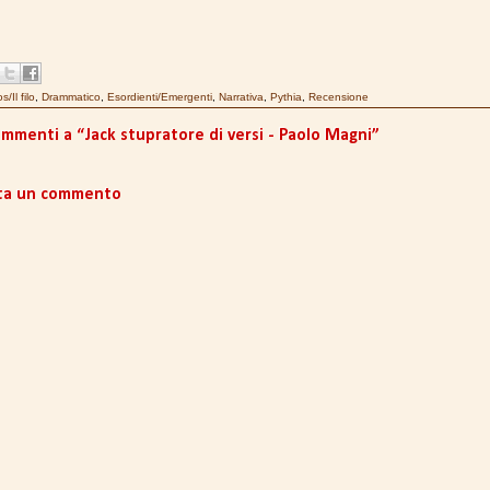
s/Il filo
,
Drammatico
,
Esordienti/Emergenti
,
Narrativa
,
Pythia
,
Recensione
ommenti a “Jack stupratore di versi - Paolo Magni”
ta un commento