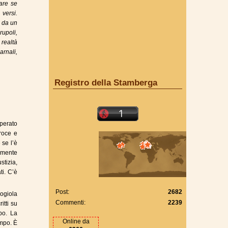
are se
 versi.
a da un
upoli,
 realtà
rnali,
Registro della Stamberga
sperato
roce e
 se l’è
almente
stizia,
ti. C’è
Post:
2682
ogiola
Commenti:
2239
itti su
po. La
Online da
empo. È