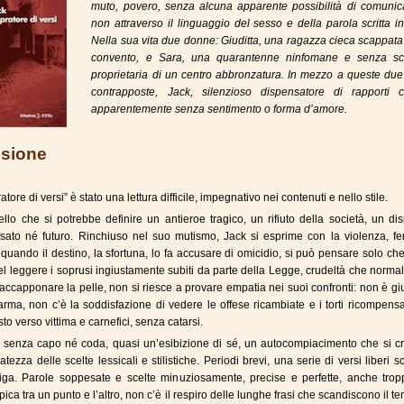
muto, povero, senza alcuna apparente possibilità di comunic
non attraverso il linguaggio del sesso e della parola scritta in
Nella sua vita due donne: Giuditta, una ragazza cieca scappat
convento, e Sara, una quarantenne ninfomane e senza scr
proprietaria di un centro abbronzatura. In mezzo a queste due
contrapposte, Jack, silenzioso dispensatore di rapporti ca
apparentemente senza sentimento o forma d’amore.
sione
atore di versi” è stato una lettura difficile, impegnativo nei contenuti e nello stile.
llo che si potrebbe definire un antieroe tragico, un rifiuto della società, un di
sato né futuro. Rinchiuso nel suo mutismo, Jack si esprime con la violenza, fe
E quando il destino, la sfortuna, lo fa accusare di omicidio, si può pensare solo che
el leggere i soprusi ingiustamente subiti da parte della Legge, crudeltà che norm
accapponare la pelle, non si riesce a provare empatia nei suoi confronti: non è giu
arma, non c’è la soddisfazione di vedere le offese ricambiate e i torti ricompensa
to verso vittima e carnefici, senza catarsi.
 senza capo né coda, quasi un’esibizione di sé, un autocompiacimento che si cr
natezza delle scelte lessicali e stilistiche. Periodi brevi, una serie di versi liberi scr
riga. Parole soppesate e scelte minuziosamente, precise e perfette, anche trop
pica tra un punto e l’altro, non c’è il respiro delle lunghe frasi che scandiscono il t