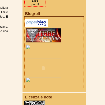
6366
giorni!
cultura
 limite
Blogroll
teo. È
iovane,
no una
Licenza e note