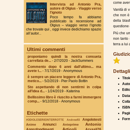
come avere
Intervista ad Antonio Pra,
autore di Olgius - Viaggio verso
Vanità di v
l'ignoto
che non è 
Poco tempo fa abbiamo
della bla
pubblicato la recensione ad
Olgius – viaggio verso l’ignoto
questione 
che trovate qui , oggi invece dedichiamo spazio
Più che un
all’autor...
non tanto 
terra a lui
Ultimi commenti
Giudizi
proponiamo quindi la nostra consueta
carrellata de...
- 2/7/2020
- JackSummers
Commento dopo 6 anni dall'ultimo... ma
Dettagli
avete t...
- 7/17/2019
- Anonymous
è sempre un piacere leggere di Antonio Pra,
Titol
metico...
- 5/2/2019
- Pier Paolo Bottin
Auto
Sto aspettando di non sentirmi in colpa
Edit
all’idea d...
- 1/24/2019
- Katerina
Data
Bellissimo libro è riuscito a farmi immergere
comp...
- 9/12/2018
- Anonymous
Coll
ISBN
Etichette
Pagi
Form
Angolotesti
#ODIOLESERIEINTERROTTE
Andrew93
Antonio
Annunci
Anime
Anteprime
Articoli
Approfondimenti
Aryaali76