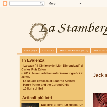
Home page
Chi siamo
Elenco recensioni (M-Z)
Elenco auto
In Evidenza
-
La saga "Il Cimitero dei Libri Dimenticati" di
Carlos Ruiz Zafon
-
2017: Nuovi adattamenti cinematografici in
Jack s
arrivo
-
La scuola cattolica di Edoardo Albinati
-
Harry Potter and the Cursed Child
-
10 libri sui libri
Articoli più letti
Dal libro al film: Lo Hobbit. Un