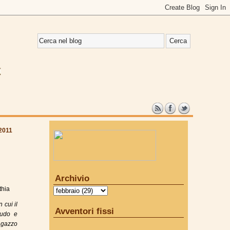
 2011
Archivio
thia
 cui il
Avventori fissi
rudo e
agazzo