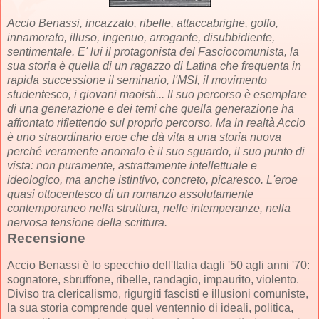
Accio Benassi, incazzato, ribelle, attaccabrighe, goffo,
innamorato, illuso, ingenuo, arrogante, disubbidiente,
sentimentale. E' lui il protagonista del Fasciocomunista, la
sua storia è quella di un ragazzo di Latina che frequenta in
rapida successione il seminario, l'MSI, il movimento
studentesco, i giovani maoisti... Il suo percorso è esemplare
di una generazione e dei temi che quella generazione ha
affrontato riflettendo sul proprio percorso. Ma in realtà Accio
è uno straordinario eroe che dà vita a una storia nuova
perché veramente anomalo è il suo sguardo, il suo punto di
vista: non puramente, astrattamente intellettuale e
ideologico, ma anche istintivo, concreto, picaresco. L'eroe
quasi ottocentesco di un romanzo assolutamente
contemporaneo nella struttura, nelle intemperanze, nella
nervosa tensione della scrittura.
Recensione
Accio Benassi è lo specchio dell'Italia dagli '50 agli anni '70:
sognatore, sbruffone, ribelle, randagio, impaurito, violento.
Diviso tra clericalismo, rigurgiti fascisti e illusioni comuniste,
la sua storia comprende quel ventennio di ideali, politica,