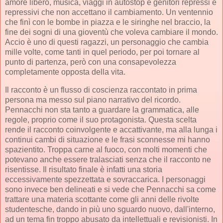
amore libero, musica, viaggi in autostop e genitori repressi e
repressivi che non accettano il cambiamento. Un ventennio
che finì con le bombe in piazza e le siringhe nel braccio, la
fine dei sogni di una gioventù che voleva cambiare il mondo.
Accio è uno di questi ragazzi, un personaggio che cambia
mille volte, come tanti in quel periodo, per poi tornare al
punto di partenza, però con una consapevolezza
completamente opposta della vita.
Il racconto è un flusso di coscienza raccontato in prima
persona ma messo sul piano narrativo del ricordo.
Pennacchi non sta tanto a guardare la grammatica, alle
regole, proprio come il suo protagonista. Questa scelta
rende il racconto coinvolgente e accattivante, ma alla lunga i
continui cambi di situazione e le frasi sconnesse mi hanno
spazientito. Troppa carne al fuoco, con molti momenti che
potevano anche essere tralasciati senza che il racconto ne
risentisse. Il risultato finale è infatti una storia
eccessivamente spezzettata e sovraccarica. I personaggi
sono invece ben delineati e si vede che Pennacchi sa come
trattare una materia scottante come gli anni delle rivolte
studentesche, dando in più uno sguardo nuovo, dall'interno,
ad un tema fin troppo abusato da intellettuali e revisionisti. In