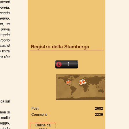
galeoni
egreta,
ussando
ertino,
er; un
 prima
propria
proprio
ntro si
Registro della Stamberga
 finirà
tro che
cca sul
Post:
2682
non si
Commenti:
2239
 molto
aggio,
Online da
rrie fa