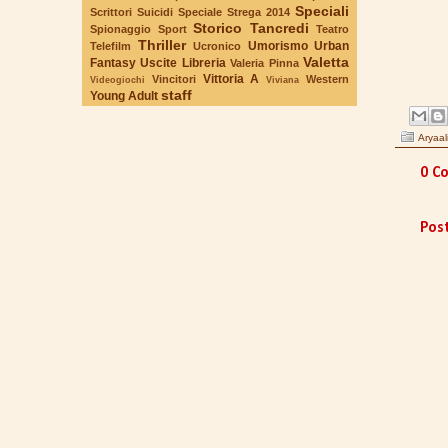
Speciali
Scrittori Suicidi
Speciale Strega 2014
Storico
Tancredi
Spionaggio
Sport
Teatro
Thriller
Umorismo
Urban
Telefilm
Ucronico
Valetta
Fantasy
Uscite Libreria
Valeria Pinna
Vittoria A
Vincitori
Western
Videogiochi
Viviana
staff
Young Adult
Aryaal
0 C
Pos