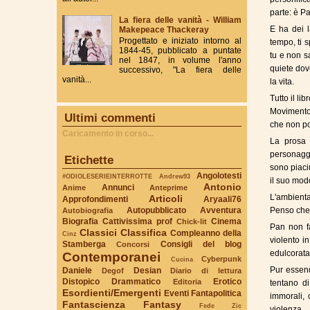
parte: è Pa
La fiera delle vanità - William
E ha dei la
Makepeace Thackeray
Progettato e iniziato intorno al
tempo, ti 
1844-45, pubblicato a puntate
tu e non s
nel 1847, in volume l'anno
quiete dove
successivo, "La fiera delle
vanità...
la vita.
Tutto il li
Movimento/
Ultimi commenti
che non po
Caricamento in corso...
La prosa è
personaggi
Etichette
sono piaciu
Angolotesti
#ODIOLESERIEINTERROTTE
Andrew93
il suo mod
Antonio
Annunci
Anime
Anteprime
L'ambienta
Articoli
Approfondimenti
Aryaali76
Autopubblicato
Avventura
Penso che 
Autobiografia
Biografia
Cattivissima prof
Cinema
Chick-lit
Pan non f
Classici
Classifica
Compleanno della
Cinz
violento i
Stamberga
Consigli del blog
Concorsi
edulcorata
Contemporanei
Cyberpunk
Cucina
Pur essen
Daniele
Desian
Degof
Diario di lettura
Distopico
Drammatico
Erotico
Editoria
tentano d
Esordienti/Emergenti
Eventi
Fantapolitica
immorali, 
Fantascienza
Fantasy
Fede Zic
violenza..