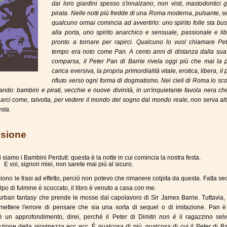
dai loro giardini spesso s'innalzano, non visti, mastodontici 
pirata. Nelle notti più fredde di una Roma moderna, pulsante, s
qualcuno ormai comincia ad avvertirlo: uno spirito folle sta b
alla porta, uno spirito anarchico e sensuale, passionale e lib
pronto a tornare per rapirci. Qualcuno lo vuol chiamare Pet
tempo era noto come Pan. A cento anni di distanza dalla sua
comparsa, il Peter Pan di Barrie rivela oggi più che mai la 
carica eversiva, la propria primordialità vitale, erotica, libera, il 
rifiuto verso ogni forma di dogmatismo. Nei cieli di Roma lo sco
ando: bambini e pirati, vecchie e nuove divinità, in un'inquietante favola nera che
arci come, talvolta, per vedere il mondo del sogno dal mondo reale, non serva al
esta.
sione
 siamo i Bambini Perduti: questa è la notte in cui comincia la nostra festa.
E voi, signori miei, non sarete mai più al sicuro.
iono le frasi ad effetto, perciò non potevo che rimanere colpita da questa. Fatta se
olpo di fulmine è scoccato, il libro è venuto a casa con me.
rban fantasy che prende le mosse dal capolavoro di Sir James Barrie. Tuttavia, 
ettere l'errore di pensare che sia una sorta di sequel o di imitazione. Pan è
 è un approfondimento, direi, perché il Peter di Dimitri
non è
il ragazzino selv
azione della giovinezza ecc ecc. È qualcosa di più, qualcosa di cui il Peter di Ba