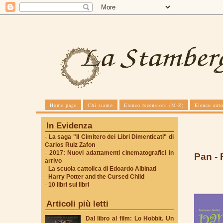
Home page
Chi siamo
Elenco recensioni (M-Z)
Elenco auto
In Evidenza
-
La saga "Il Cimitero dei Libri Dimenticati" di
Carlos Ruiz Zafon
-
2017: Nuovi adattamenti cinematografici in
Pan - 
arrivo
-
La scuola cattolica di Edoardo Albinati
-
Harry Potter and the Cursed Child
-
10 libri sui libri
Articoli più letti
Dal libro al film: Lo Hobbit. Un