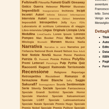
Feltrinelli
Gialli
Fumetti
Giveaway
Filosofia
avventure 
Horror
Gotico
Guerra
Heleonor
Illustrato
Francesco 
Imperdibili
Incipit
Inchiesta
Inaugurazione
letto. Sono
Incontri Autori
Infinito Edizioni
Informazione
Vengo anc
Interviste Autori
Interviste
Interviste Editori
Introspettivo
Impossibili
Jolly
Kyra l'Elfo
Meraviglios
Laboratorio di scrittura
Letteratura di viaggio
Lingua Originale
Listopia
Livia
Libro-intervista
Dettagli
Medullina
Lorenzo
Lorem Ipsum
LiviaClaudia
Titol
Pompeo
Mara
Man Booker Prize
Melly25
Morwen
Mitologia
Musica
Nadia
Auto
Montedit
Narrativa
Edit
Narrativa per
Narrativa in versi
l'infanzia
National Book Award
Nelson
New Adult
Data
Noir
Notizie
Novità
Nuove Penne
Pandora
ISBN
Polyfilo
Patrizia O.
Poesia
Politica
Poemetti
Pagi
Premi Letterari
Pulp
Pythia
Quiz
Psicologia
Form
Racconti
Ragazzi
Raimondo Torrismondo
Recensione
Religione
Reportage
Retrospettiva
Romanzo di
Ricciolineri
formazione
Romi Blanche
Saggio
SaRy
Sakura87
Sentimentale
Scuola
Sceneggiature
Serie
Sociale
Silently
Speciale Fantascienza
Speciale Grandi Scrittrici
Speciale Horror
Speciale Irlandesi
Speciale Italoamericani
Speciale LGBT
Speciale Latinoamericana
Speciale Natale
Speciale Premio Hugo
Speciale
Premio Nobel
Speciale Premio Pulitzer
Speciale