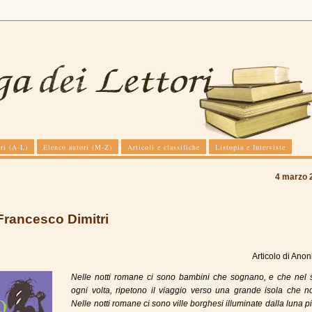
ri (A-L)
Elenco autori (M-Z)
Articoli e classifiche
Listopia e Interviste
4 marzo 
Francesco Dimitri
Articolo di
Anon
Nelle notti romane ci sono bambini che sognano, e che nel 
ogni volta, ripetono il viaggio verso una grande isola che n
Nelle notti romane ci sono ville borghesi illuminate dalla luna p