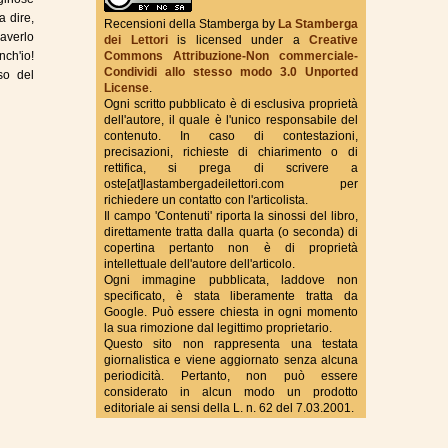
a dire,
Recensioni della Stamberga
by
La Stamberga
 averlo
dei Lettori
is licensed under a
Creative
Commons Attribuzione-Non commerciale-
True Fantasy Italy
nch'io!
Condividi allo stesso modo 3.0 Unported
so del
License
.
Ogni scritto pubblicato è di esclusiva proprietà
dell'autore, il quale è l'unico responsabile del
contenuto. In caso di contestazioni,
precisazioni, richieste di chiarimento o di
rettifica, si prega di scrivere a
oste[at]lastambergadeilettori.com per
richiedere un contatto con l'articolista.
Il campo 'Contenuti' riporta la sinossi del libro,
direttamente tratta dalla quarta (o seconda) di
copertina pertanto non è di proprietà
intellettuale dell'autore dell'articolo.
Ogni immagine pubblicata, laddove non
specificato, è stata liberamente tratta da
Google. Può essere chiesta in ogni momento
la sua rimozione dal legittimo proprietario.
Questo sito non rappresenta una testata
giornalistica e viene aggiornato senza alcuna
periodicità. Pertanto, non può essere
considerato in alcun modo un prodotto
editoriale ai sensi della L. n. 62 del 7.03.2001.