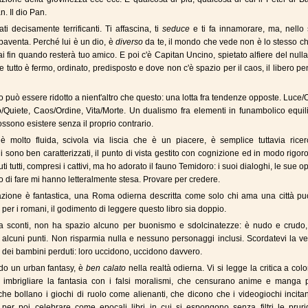
n. Il dio Pan.
ti decisamente terrificanti. Ti affascina, ti
seduce
e ti fa innamorare, ma, nello 
spaventa. Perché lui è un dio, è
diverso
da te, il mondo che vede non è lo stesso c
ai fin quando resterà tuo amico. E poi c'è Capitan Uncino, spietato alfiere del nulla
 tutto è fermo, ordinato, predisposto e dove non c'è spazio per il caos, il libero pe
bro può essere ridotto a nient'altro che questo: una lotta fra tendenze opposte. Luce
Quiete, Caos/Ordine, Vita/Morte. Un dualismo fra elementi in funambolico equili
ssono esistere senza il proprio contrario.
 molto fluida, scivola via liscia che è un piacere, è semplice tuttavia ricerc
 sono ben caratterizzati, il punto di vista gestito con cognizione ed in modo rigor
ti tutti, compresi i cattivi, ma ho adorato il fauno Temidoro: i suoi dialoghi, le sue op
o di fare mi hanno letteralmente stesa. Provare per credere.
zione è fantastica, una Roma odierna descritta come solo chi ama una città può
per i romani, il godimento di leggere questo libro sia doppio.
a sconti, non ha spazio alcuno per buonismo e sdolcinatezze: è nudo e crudo,
n alcuni punti. Non risparmia nulla e nessuno personaggi inclusi. Scordatevi la v
 dei bambini perduti: loro uccidono, uccidono davvero.
do un urban fantasy, è
ben calato
nella realtà odierna. Vi si legge la critica a col
i imbrigliare la fantasia con i falsi moralismi, che censurano anime e manga 
che bollano i giochi di ruolo come alienanti, che dicono che i videogiochi incita
. per poi celebrare come epocali libri in cui si espongono senza filtri le prur