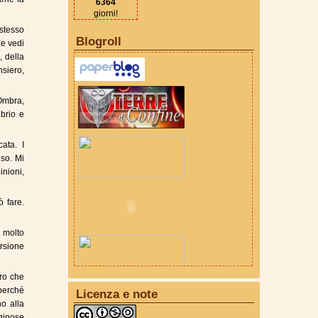
6364
giorni!
stesso
Blogroll
he vedi
, della
nsiero,
/Ombra,
brio e
ata. I
oso. Mi
inioni,
 fare.
 molto
ersione
oro che
perché
Licenza e note
no alla
iginose