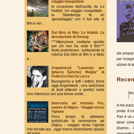
viaggio inaspettato
In occasione dell'uscita de Lo
Hobbit. Un viaggio inaspettato ,
la Stamberga fa un
'gemellaggio' con il bel sito di
film e ser...
Dal libro al film: Lo Hobbit. La
desolazione di Smaug
***Attenzione: contiene spoiler
per chi non ha visto il film***
Nota preliminare: solitamente la
sta prepar
rubrica Dal libro al film è a titolo
p...
per insegn
alzare la t
Angolotesti: "Lamento per
Ignacio Sánchez Mejías" di
Federico García Lorca
Recen
Buongiorno a tutti i lettori, torna
oggi Angolotesti , una selezione
di testi letterari o poetici nella
Noi
loro interezza con una breve conte...
Intervista ad Antonio Pra,
A me piacc
autore di Olgius - Viaggio verso
posto. Il c
l'ignoto
Poco tempo fa abbiamo
Pan è un u
pubblicato la recensione ad
deve comm
Olgius – viaggio verso l’ignoto
diverso...
che trovate qui , oggi invece dedichiamo spazio
all’autor...
personific