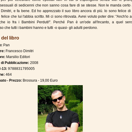
sessuali di sedicenni che non sanno cosa fare di se stesse. Non le manda certo 
Dimitri, e fa bene. Ed ho apprezzato il suo libro ancora di più. Io sono felice di
 felice che lui l'abbia scritto. Mi ci sono ritrovata. Avrei voluto poter dire: "Anch'io a
he io fra i Bambini Perduti!". Perché Pan è un'ode all'Incanto, a quel sen
o che tutti i bambini hanno e tutti -o quasi- gli adulti perdono.
 del libro
o:
Pan
re:
Francesco Dimitri
ore:
Marsilio Editori
 di Pubblicazione:
2008
-13:
9788831795005
ne:
464
ato - Prezzo:
Brossura - 19,00 Euro