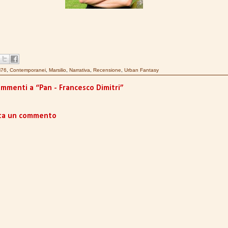
i76
,
Contemporanei
,
Marsilio
,
Narrativa
,
Recensione
,
Urban Fantasy
ommenti a “Pan - Francesco Dimitri”
ta un commento