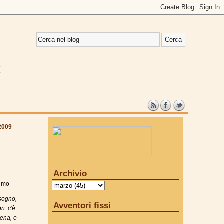
2009
Archivio
imo
sogno,
Avventori fissi
on c'è.
iena, e