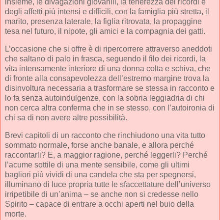
insieme, le divagazioni giovanili, la tenerezza dei ricordi e
degli affetti più intensi e difficili, con la famiglia più stretta, il
marito, presenza laterale, la figlia ritrovata, la propaggine
tesa nel futuro, il nipote, gli amici e la compagnia dei gatti.
L’occasione che si offre è di ripercorrere attraverso aneddoti
che saltano di palo in frasca, seguendo il filo dei ricordi, la
vita intensamente interiore di una donna colta e schiva, che
di fronte alla consapevolezza dell’estremo margine trova la
disinvoltura necessaria a trasformare se stessa in racconto e
lo fa senza autoindulgenze, con la sobria leggiadria di chi
non cerca altra conferma che in se stesso, con l’autoironia di
chi sa di non avere altre possibilità.
Brevi capitoli di un racconto che rinchiudono una vita tutto
sommato normale, forse anche banale, e allora perché
raccontarli? E, a maggior ragione, perché leggerli? Perché
l’acume sottile di una mente sensibile, come gli ultimi
bagliori più vividi di una candela che sta per spegnersi,
illuminano di luce propria tutte le sfaccettature dell’universo
irripetibile di un’anima – se anche non si credesse nello
Spirito – capace di entrare a occhi aperti nel buio della
morte.