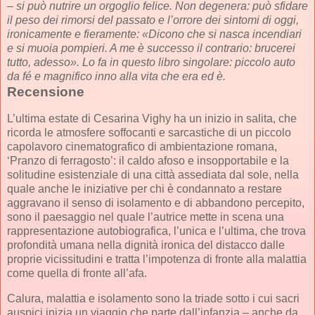
– si può nutrire un orgoglio felice. Non degenera: può sfidare
il peso dei rimorsi del passato e l’orrore dei sintomi di oggi,
ironicamente e fieramente: «Dicono che si nasca incendiari
e si muoia pompieri. A me è successo il contrario: brucerei
tutto, adesso». Lo fa in questo libro singolare: piccolo auto
da fé e magnifico inno alla vita che era ed è.
Recensione
L’ultima estate di Cesarina Vighy ha un inizio in salita, che
ricorda le atmosfere soffocanti e sarcastiche di un piccolo
capolavoro cinematografico di ambientazione romana,
‘Pranzo di ferragosto’: il caldo afoso e insopportabile e la
solitudine esistenziale di una città assediata dal sole, nella
quale anche le iniziative per chi è condannato a restare
aggravano il senso di isolamento e di abbandono percepito,
sono il paesaggio nel quale l’autrice mette in scena una
rappresentazione autobiografica, l’unica e l’ultima, che trova
profondità umana nella dignità ironica del distacco dalle
proprie vicissitudini e tratta l’impotenza di fronte alla malattia
come quella di fronte all’afa.
Calura, malattia e isolamento sono la triade sotto i cui sacri
auspici inizia un viaggio che parte dall’infanzia – anche da