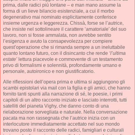
prima, dalle radici più lontane – e man mano assume la
forma di un lieve bilancio esistenziale, a cui il morbo
degenerativo mai nominato esplicitamente conferisce
insieme urgenza e leggerezza. Chissà, forse se l’autrice,
che insiste nel sottolineare il carattere ‘amatoriale’ del suo
lavoro, non si fosse ammalata, non avrebbe sentito
l’esigenza e avuto la consapevolezza per compiere
quest’operazione che si rimanda sempre a un ineluttabile
quanto lontano futuro, con il disincanto che rende
‘l’ultima
estate’
lettura piacevole e commovente di un testamento
privo di formalismi e solennità, profondamente umano e
personale, autoironico e non giustificatorio.
Alle riflessioni dell’opera prima e ultima si aggiungono gli
scambi epistolari via mail con la figlia e gli amici, che hanno
fornito tanti spunti alla narrazione di sé, le poesie, i primi
capitoli di un altro racconto iniziato e lasciato interrotti, tutti
satelliti del pianeta Vighy, che danno conto di una
rielaborazione sorvegliata e naturale. Nella conversazione
pacata ma non rassegnata che l’autrice inizia con un
interlocutore immediatamente accettato nel suo mondo
trovano posto il racconto delle radici, famigliari e culturali