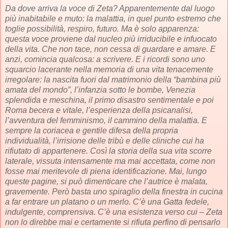
Da dove arriva la voce di Zeta? Apparentemente dal luogo
più inabitabile e muto: la malattia, in quel punto estremo che
toglie possibilità, respiro, futuro. Ma è solo apparenza:
questa voce proviene dal nucleo più irriducibile e infuocato
della vita. Che non tace, non cessa di guardare e amare. E
anzi, comincia qualcosa: a scrivere. E i ricordi sono uno
squarcio lacerante nella memoria di una vita tenacemente
irregolare: la nascita fuori dal matrimonio della “bambina più
amata del mondo”, l’infanzia sotto le bombe, Venezia
splendida e meschina, il primo disastro sentimentale e poi
Roma becera e vitale, l’esperienza della psicanalisi,
l’avventura del femminismo, il cammino della malattia. E
sempre la coriacea e gentile difesa della propria
individualità, l’irrisione delle tribù e delle cliniche cui ha
rifiutato di appartenere. Così la storia della sua vita scorre
laterale, vissuta intensamente ma mai accettata, come non
fosse mai meritevole di piena identificazione. Mai, lungo
queste pagine, si può dimenticare che l’autrice è malata,
gravemente. Però basta uno spiraglio della finestra in cucina
a far entrare un platano o un merlo. C’è una Gatta fedele,
indulgente, comprensiva. C’è una esistenza verso cui – Zeta
non lo direbbe mai e certamente si rifiuta perfino di pensarlo