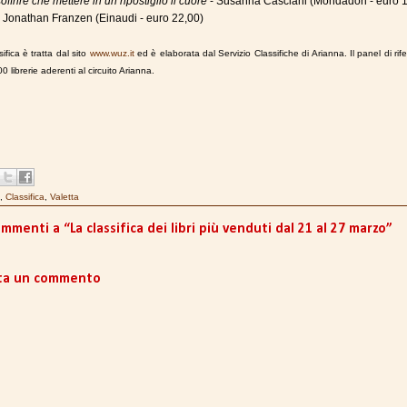
offrire che mettere in un ripostiglio il cuore
- Susanna Casciani (Mondadori - euro 
- Jonathan Franzen (Einaudi - euro 22,00)
ifica è tratta dal sito
www.wuz.it
ed è elaborata dal Servizio Classifiche di Arianna. Il panel di rif
00 librerie aderenti al circuito Arianna.
,
Classifica
,
Valetta
mmenti a “La classifica dei libri più venduti dal 21 al 27 marzo”
ta un commento