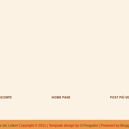
RECENTE
HOME PAGE
POST PIÙ V
 dei Lettori
Copyright © 2011
|
Template design by
O Pregador
|
Powered by
Blogg