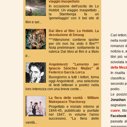
viaggio inaspettato
In occasione dell'uscita de Lo
Hobbit. Un viaggio inaspettato ,
la Stamberga fa un
'gemellaggio' con il bel sito di
film e ser...
Dal libro al film: Lo Hobbit. La
desolazione di Smaug
Cari lettori
***Attenzione: contiene spoiler
nella nostr
per chi non ha visto il film***
romanzo 
Nota preliminare: solitamente la
notizia e,
rubrica Dal libro al film è a titolo
p...
libri più 
scivolata 
Angolotesti: "Lamento per
della Mez
Ignacio Sánchez Mejías" di
Federico García Lorca
In risalit
Buongiorno a tutti i lettori, torna
classifica
oggi Angolotesti , una selezione
secondo p
di testi letterari o poetici nella
loro interezza con una breve conte...
podio.
Le posizi
La fiera delle vanità - William
Jonathan
Makepeace Thackeray
segnalare
Progettato e iniziato intorno al
1844-45, pubblicato a puntate
cuore
, ti
nel 1847, in volume l'anno
Facebook
successivo, "La fiera delle
passata a
vanità...
appassion