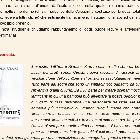
 diario. Una storia d'amore dall'esito infelice, nella quale a quanto pare s
e moltissime donne (eh sì, il pubblico della Casciani è costituito per la quasi total
so, fedele a tutti i cliché) che entusiaste hanno invaso Instagram di snapshot delle
ovo libro preferito.
 nota struggente chiudiamo l'appuntamento di oggi, buone letture e arrivederc
ettimana!
ù venduto:
Il maestro dell’horror Stephen King regala un altro libro da briv
bazar dei brutti sogni. Questa nuova raccolta di racconti p
vecchie glorie dello scrittore e short stories assolutamente imper
Tutto parte dai sogni che sono un immaginifico bagaglio da cu
l’inventiva gialla di King. Da lì lui parte per creare scenari most
terrificanti in cui una bambola può diventare la nostra peggior
o il gatto di casa nasconde una personalità da killer. Ma la
narrativa più incredibile di Stephen King è quella che parte
storie narrate nell’infanzia in cui si stava attorno al foco
raccontarsi storie incredibili e inventate al momento per far spa
l’amico di sempre o quello odiato da sempre. Il bazar dei brutt
parte da questo, racchiude gli incubi di tutti noi e li porta sulla 
vederli, sono già pronti per una trasposizione cinematografica, pronti a vivere in