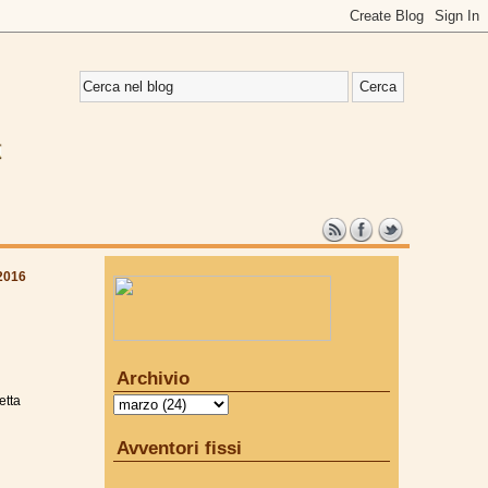
2016
Archivio
etta
Avventori fissi