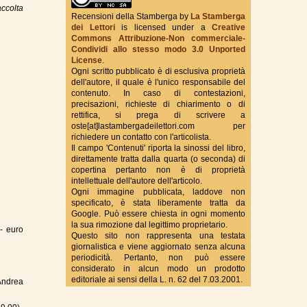
accolta
Recensioni della Stamberga
by
La Stamberga
dei Lettori
is licensed under a
Creative
Commons Attribuzione-Non commerciale-
True Fantasy Italy
Condividi allo stesso modo 3.0 Unported
License
.
Ogni scritto pubblicato è di esclusiva proprietà
dell'autore, il quale è l'unico responsabile del
contenuto. In caso di contestazioni,
precisazioni, richieste di chiarimento o di
rettifica, si prega di scrivere a
oste[at]lastambergadeilettori.com per
richiedere un contatto con l'articolista.
Il campo 'Contenuti' riporta la sinossi del libro,
direttamente tratta dalla quarta (o seconda) di
copertina pertanto non è di proprietà
intellettuale dell'autore dell'articolo.
Ogni immagine pubblicata, laddove non
specificato, è stata liberamente tratta da
Google. Può essere chiesta in ogni momento
la sua rimozione dal legittimo proprietario.
- euro
Questo sito non rappresenta una testata
giornalistica e viene aggiornato senza alcuna
periodicità. Pertanto, non può essere
considerato in alcun modo un prodotto
editoriale ai sensi della L. n. 62 del 7.03.2001.
Andrea