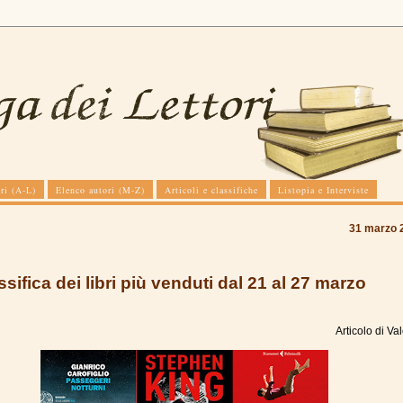
ri (A-L)
Elenco autori (M-Z)
Articoli e classifiche
Listopia e Interviste
31 marzo 
ssifica dei libri più venduti dal 21 al 27 marzo
Articolo di
Val