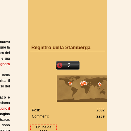
l nuovo
Registro della Stamberga
gire la
ica dei
, è già
ignora
a della
ista il
so del
aco
e
ossiamo
glio il
Post:
2682
pagina
Commenti:
2239
ySpace,
i sono
Online da
ossero