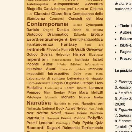
di noi e a 
Autopubblicato
Avventura
Autobiografia
Biografia
Cattivissima prof
Cinema
Chick-lit
horror da 
Classici
Classifica
Compleanno della
Cinz
Stamberga
Consigli del blog
Concorsi
Contemporanei
Cyberpunk
Cucina
Titolo
:
Daniele
Desian
Degof
Diario di lettura
Autore
Distopico
Drammatico
Erotico
Editoria
Esordienti/Emergenti
Editor
Eventi
Fantapolitica
Fantascienza
Fantasy
Fede Zic
ISBN-1
Feltrinelli
Gialli
Fumetti
Giveaway
Filosofia
Pagine
Horror
Gotico
Guerra
Heleonor
Illustrato
Prezzo
Imperdibili
Incipit
Inchiesta
Inaugurazione
Incontri Autori
Infinito Edizioni
Informazione
Interviste Autori
Interviste
Interviste Editori
Le posizion
Introspettivo
Impossibili
Jolly
Kyra l'Elfo
Laboratorio di scrittura
Letteratura di viaggio
2.
Passegge
Lingua Originale
Listopia
Livia
Libro-intervista
3.
Adesso
Medullina
Lorenzo
Lorem Ipsum
LiviaClaudia
Pompeo
Mara
Man Booker Prize
Melly25
4.
Le più be
Morwen
Mitologia
Musica
Nadia
Montedit
5.
Pape Sa
Narrativa
Narrativa per
Narrativa in versi
20,00)
l'infanzia
National Book Award
Nelson
New Adult
6.
Equazio
Noir
Notizie
Novità
Nuove Penne
Pandora
7.
Signora
Polyfilo
Patrizia O.
Poesia
Politica
Poemetti
8.
Il nome 
Premi Letterari
Pulp
Pythia
Quiz
Psicologia
Tornielli 
Racconti
Ragazzi
Raimondo Torrismondo