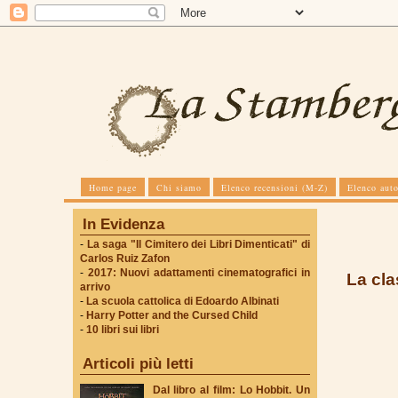
Home page
Chi siamo
Elenco recensioni (M-Z)
Elenco auto
In Evidenza
-
La saga "Il Cimitero dei Libri Dimenticati" di
Carlos Ruiz Zafon
-
2017: Nuovi adattamenti cinematografici in
La cla
arrivo
-
La scuola cattolica di Edoardo Albinati
-
Harry Potter and the Cursed Child
-
10 libri sui libri
Articoli più letti
Dal libro al film: Lo Hobbit. Un