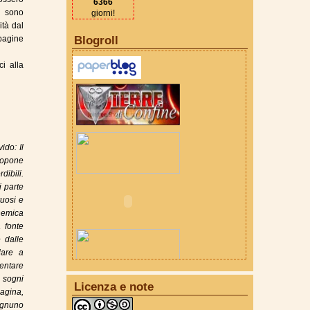
6366
i sono
giorni!
ità dal
 pagine
Blogroll
i alla
ido: Il
ropone
dibili.
i parte
ruosi e
 nemica
 fonte
 dalle
lare a
ventare
i sogni
Licenza e note
pagina,
 ognuno