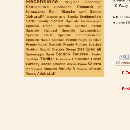
9.
Meglio s
Recensione
Religione
Reportage
10.
Purity
Retrospettiva
Romanzo di
Ricciolineri
formazione
Romi Blanche
Saggio
SaRy
Sakura87
Sentimentale
Scuola
Sceneggiature
N.B. Le class
Serie
Sociale
Silently
Speciale Fantascienza
è di oltre 15
Speciale Grandi Scrittrici
Speciale Horror
Speciale Irlandesi
Speciale Italoamericani
Speciale LGBT
Speciale Latinoamericana
Speciale Natale
Speciale Premio Hugo
Speciale
Premio Nobel
Speciale Premio Pulitzer
Speciale
Speciali
Scrittori Suicidi
Speciale Strega 2014
Storico
Tancredi
Spionaggio
Sport
Teatro
Thriller
Umorismo
Urban
Telefilm
Ucronico
Articoli
Valetta
Fantasy
Uscite Libreria
Valeria Pinna
Vittoria A
Vincitori
Western
Videogiochi
Viviana
0 Co
staff
Young Adult
Pos