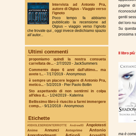
Intervista ad Antonio Pra,
pagine di
autore di Olgius - Viaggio verso
riconosciut
l'ignoto
gentil ses
Poco tempo fa abbiamo
pubblicato la recensione ad
del loro nu
Olgius – viaggio verso l’ignoto
Su questa
che trovate qui , oggi invece dedichiamo spazio
prossima s
all’autor...
Ultimi commenti
Il libro pi
proponiamo quindi la nostra consueta
carrellata de...
- 2/7/2020
- JackSummers
Commento dopo 6 anni dall'ultimo... ma
avete t...
- 7/17/2019
- Anonymous
è sempre un piacere leggere di Antonio Pra,
metico...
- 5/2/2019
- Pier Paolo Bottin
Sto aspettando di non sentirmi in colpa
all’idea d...
- 1/24/2019
- Katerina
Bellissimo libro è riuscito a farmi immergere
comp...
- 9/12/2018
- Anonymous
Etichette
Angolotesti
#ODIOLESERIEINTERROTTE
Andrew93
Antonio
Annunci
Anime
Anteprime
ma è come 
Articoli
Approfondimenti
Aryaali76