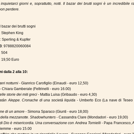
inquietarci giorni e, soprattutto, notti. Il bazar dei brutti sogni è un incredibile r
non perdere.
 Il bazar dei brutti sogni
: Stephen King
e
: Sperling & Kupfer
3
: 9788820060084
: 504
: 19,50 Euro
i dalla 2 alla 10:
ri notturni
- Gianrico Carofiglio (Einaudi - euro 12,50)
- Chiara Gamberale (Feltrinelli - euro 16.00)
lle storie dei miti greci
- Mattia Luisa (Gribaudo - euro 4,30)
tàn Aleppe. Cronache di una società liquida
- Umberto Eco (La nave di Teseo 
ne di un amore
- Simona Sparaco (Giunti - euro 18,00)
 della mezzanotte. Shadowhunters
- Cassandra Clare (Mondadori - euro 19,00)
di Dio è misericordia. Una conversazione con Andrea Tornielli
- Papa Francesco, 
(Piemme - euro 15.00