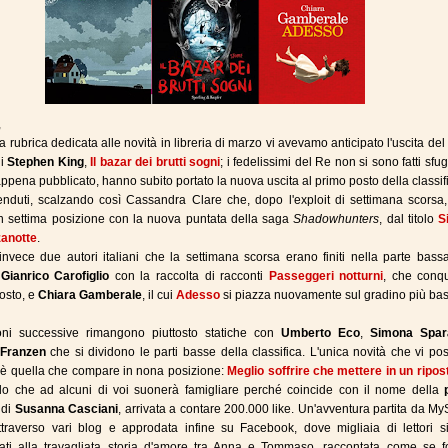
,
a rubrica dedicata alle novità in libreria di marzo vi avevamo anticipato l'uscita de
di
Stephen King
,
Il bazar dei brutti sogni
; i fedelissimi del Re non si sono fatti sfug
 appena pubblicato, hanno subito portato la nuova uscita al primo posto della classif
venduti, scalzando così Cassandra Clare che, dopo l'exploit di settimana scorsa
in settima posizione con la nuova puntata della saga
Shadowhunters
, dal titolo
S
zanotte
.
a invece due autori italiani che la settimana scorsa erano finiti nella parte bass
:
Gianrico Carofiglio
con la raccolta di racconti
Passeggeri notturni
, che conqu
osto, e
Chiara Gamberale
, il cui
Adesso
si piazza nuovamente sul gradino più bas
oni successive rimangono piuttosto statiche con
Umberto Eco
,
Simona Spar
 Franzen
che si dividono le parti basse della classifica. L'unica novità che vi p
 è quella che compare in nona posizione:
Meglio soffrire che mettere in un riposti
tolo che ad alcuni di voi suonerà famigliare perché coincide con il nome della
di
Susanna Casciani
, arrivata a contare 200.000 like. Un'avventura partita da M
ttraverso vari blog e approdata infine su Facebook, dove migliaia di lettori s
ati alla travagliata storia d'amore tra Anna e Tommaso, raccontata come se f