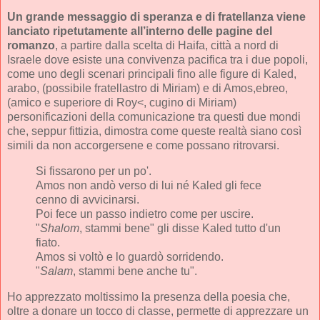
Un grande messaggio di speranza e di fratellanza viene
lanciato ripetutamente all’interno delle pagine del
romanzo
, a partire dalla scelta di Haifa, città a nord di
Israele dove esiste una convivenza pacifica tra i due popoli,
come uno degli scenari principali fino alle figure di Kaled,
arabo, (possibile fratellastro di Miriam) e di Amos,ebreo,
(amico e superiore di Roy<, cugino di Miriam)
personificazioni della comunicazione tra questi due mondi
che, seppur fittizia, dimostra come queste realtà siano così
simili da non accorgersene e come possano ritrovarsi.
Si fissarono per un po'.
Amos non andò verso di lui né Kaled gli fece
cenno di avvicinarsi.
Poi fece un passo indietro come per uscire.
"
Shalom
, stammi bene" gli disse Kaled tutto d'un
fiato.
Amos si voltò e lo guardò sorridendo.
"
Salam
, stammi bene anche tu".
Ho apprezzato moltissimo la presenza della poesia che,
oltre a donare un tocco di classe, permette di apprezzare un