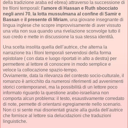
della tradizione araba ed ebrea) attraverso la successione di
tre filoni temporali:
l’amore di Hassan e Ruth sbocciato
negli anni 70
,
la lotta mussulmana al confine di Samir e
Bassan
e
il presente di Miriam
, una giovane insegnante di
lingua inglese che scopre improvvisamente di aver vissuto
una vita non sua quando una rivelazione sconvolge tutto il
suo credo e mette in discussione la sua stessa identità.
Una scelta insolita quella dell’autrice, che alterna la
narrazione tra i filoni temporali servendosi della forma
epistolare ( con data e luogo riportati in alto a destra) per
permettere al lettore di conoscere in modo semplice e
veloce la collocazione spazio-tempo.
Ovviamente, data la rilevanza del contesto socio-culturale, il
romanzo è arricchito da numerosi riferimenti ad avvenimenti
storici contemporanei, ma la possibilità di un lettore poco
informato riguardo la questione arabo-israeliana non
comporta alcun problema: il testo, esaustivamente corredato
di note, permette di orientarsi egregiamente nello scenario.
Non ci si sente mai disorientati grazie alla guida dell'autrice
che fornisce al lettore sia delucidazioni che traduzioni
linguistiche.