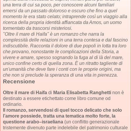
una terra di cui sa poco, per conoscere alcuni familiari
emersi da un passato doloroso e oscuro che fino a quel
momento le era stato celato; intraprende così un viaggio alla
ricerca della propria identità affiancata da Amos, un uomo
tormentato da trascorsi misteriosi.
"Oltre il mare di Haifa" è un romanzo che narra la
complessità delle relazioni in una terra contesa e dal fascino
indiscutibile. Racconta il dolore di due popoli in lotta tra loro
che provano, nonostante le complicazioni della Storia, a
vivere e amare, spesso sognando la fuga al di là del mare,
unico confine certo di quella zona. È un ritratto tagliente di
un'umanità che deve fare i conti con le proprie origini, ma
che non si preclude la speranza di una vita in pienezza.
Recensione
Oltre il mare di Haifa
di
Maria Elisabetta Ranghetti
non è
destinato a essere etichettato come libro comune od
ordinario.
Il romanzo, servendosi di quel tocco delicato che solo
l’amore possiede, tratta una tematica molto forte, la
questione arabo–israeliana
(un conflitto generazionale
tristemente divenuto parte indelebile del patrimonio culturale