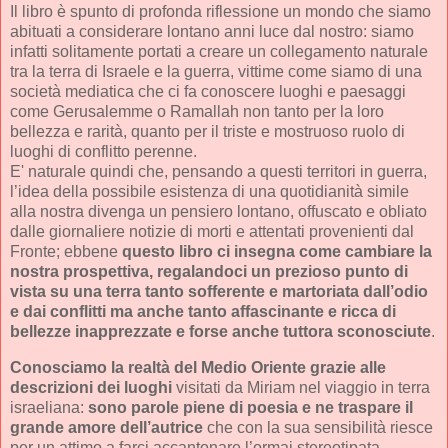
Il libro è spunto di profonda riflessione un mondo che siamo
abituati a considerare lontano anni luce dal nostro: siamo
infatti solitamente portati a creare un collegamento naturale
tra la terra di Israele e la guerra, vittime come siamo di una
società mediatica che ci fa conoscere luoghi e paesaggi
come Gerusalemme o Ramallah non tanto per la loro
bellezza e rarità, quanto per il triste e mostruoso ruolo di
luoghi di conflitto perenne.
E' naturale quindi che, pensando a questi territori in guerra,
l’idea della possibile esistenza di una quotidianità simile
alla nostra divenga un pensiero lontano, offuscato e obliato
dalle giornaliere notizie di morti e attentati provenienti dal
Fronte; ebbene
questo libro ci insegna come cambiare la
nostra prospettiva, regalandoci un prezioso punto di
vista su una terra tanto sofferente e martoriata dall’odio
e dai conflitti ma anche tanto affascinante e ricca di
bellezze inapprezzate e forse anche tuttora sconosciute
.
Conosciamo la realtà del Medio Oriente grazie alle
descrizioni dei luoghi
visitati da Miriam nel viaggio in terra
israeliana:
sono parole piene di poesia e ne traspare il
grande amore dell’autrice
che con la sua sensibilità riesce
per un attimo a farci accantonare l’ormai stereotipata