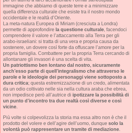
immagine che abbiamo di queste terre e a minimizzare
quella differenza culturale che esiste tra il nostro mondo
occidentale e le realtà d’Oriente.
La meta-natura Europea di Miriam (cresciuta a Londra)
permette di approfondire
la questione culturale
, facendoci
comprendere il valore e l’attaccamento alla Terra per gli
arabo-israeliani: si tratta di una vera e propria causa da
sostenere, un dovere così forte da offuscare l’amore per la
propria famiglia. Combattere per la propria Terra cercando di
allontanare gli invasori è una scelta di vita.
Un patriottismo ben lontano dal nostro, sicuramente
anch’esso parte di quell’integralismo che attraverso le
parole e le ideologie dei personaggi viene sottoposto a
dura critica
; questa estremizzazione di un credo, alimentata
da un odio coltivato nelle sia nella cultura araba che ebrea,
non impedisce però all’autrice di
ipotizzare la possibilità di
un punto d’incontro tra due realtà così diverse e così
vicine
.
Più volte si colpevolizza la storia ma essa altro non è che il
prodotto del volere e dell’agire dell’uomo, dunque
solo la
volontà può rappresentare un tramite di mediazione
.