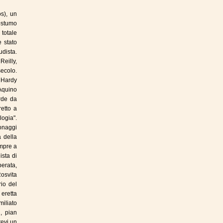
s), un
ostumo
 totale
 stato
dista.
Reilly,
ecolo.
 Hardy
Aquino
rde da
retto a
logia".
sonaggi
a della
empre a
ista di
erata,
Rosvita
rio del
eretta
miliato
, pian
tevi un