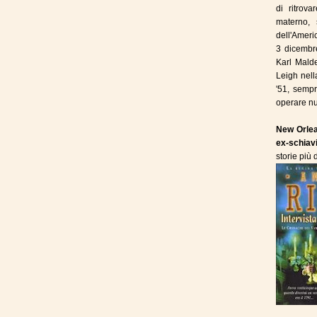
di ritrov
materno, 
dell'Ameri
3 dicembre
Karl Malde
Leigh nell
'51, sempr
operare nu
New Orlean
ex-schiavi
storie più 