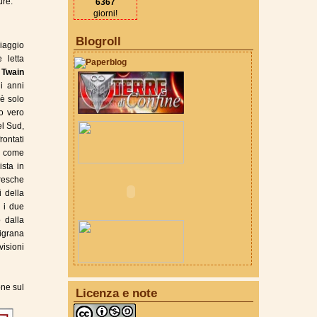
ure.
6367
giorni!
Blogroll
viaggio
 letta
Twain
i anni
è solo
o vero
el Sud,
rontati
e come
ista in
aresche
i della
, i due
 dalla
ligrana
visioni
one sul
Licenza e note