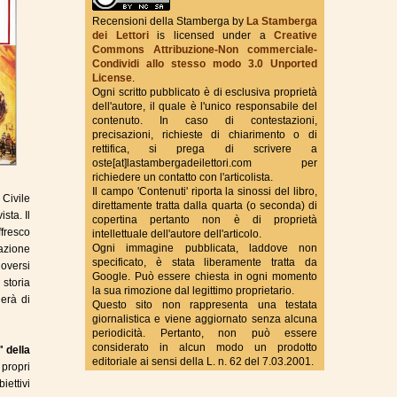
Recensioni della Stamberga
by
La Stamberga
True Fantasy Italy
dei Lettori
is licensed under a
Creative
Commons Attribuzione-Non commerciale-
Condividi allo stesso modo 3.0 Unported
License
.
Ogni scritto pubblicato è di esclusiva proprietà
dell'autore, il quale è l'unico responsabile del
contenuto. In caso di contestazioni,
precisazioni, richieste di chiarimento o di
rettifica, si prega di scrivere a
oste[at]lastambergadeilettori.com per
richiedere un contatto con l'articolista.
Il campo 'Contenuti' riporta la sinossi del libro,
Civile
direttamente tratta dalla quarta (o seconda) di
sta. Il
copertina pertanto non è di proprietà
fresco
intellettuale dell'autore dell'articolo.
Ogni immagine pubblicata, laddove non
mazione
specificato, è stata liberamente tratta da
doversi
Google. Può essere chiesta in ogni momento
 storia
la sua rimozione dal legittimo proprietario.
derà di
Questo sito non rappresenta una testata
giornalistica e viene aggiornato senza alcuna
periodicità. Pertanto, non può essere
considerato in alcun modo un prodotto
" della
editoriale ai sensi della L. n. 62 del 7.03.2001.
propri
iettivi