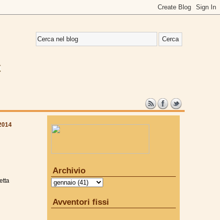
2014
Archivio
etta
Avventori fissi