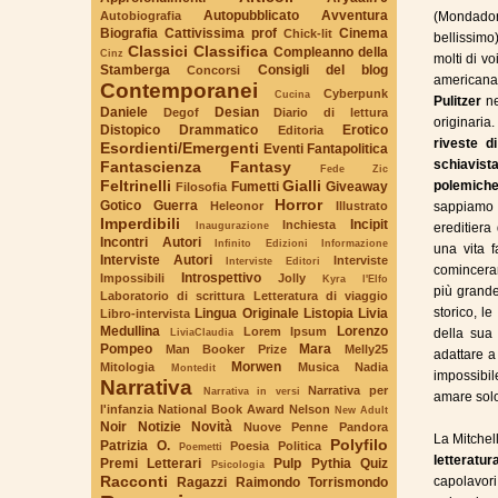
Autopubblicato
Avventura
Autobiografia
(Mondadori
Biografia
Cattivissima prof
Cinema
Chick-lit
bellissimo
Classici
Classifica
Compleanno della
Cinz
molti di vo
Stamberga
Consigli del blog
Concorsi
americana
Contemporanei
Cyberpunk
Cucina
Pulitzer
ne
Daniele
Desian
Degof
Diario di lettura
originaria.
Distopico
Drammatico
Erotico
Editoria
riveste d
Esordienti/Emergenti
Eventi
Fantapolitica
schiavis
Fantascienza
Fantasy
Fede Zic
Feltrinelli
Gialli
polemiche
Fumetti
Giveaway
Filosofia
Horror
Gotico
Guerra
Heleonor
Illustrato
sappiamo t
Imperdibili
Incipit
Inchiesta
Inaugurazione
ereditiera
Incontri Autori
Infinito Edizioni
Informazione
una vita f
Interviste Autori
Interviste
Interviste Editori
comincerann
Introspettivo
Impossibili
Jolly
Kyra l'Elfo
più grande
Laboratorio di scrittura
Letteratura di viaggio
storico, l
Lingua Originale
Listopia
Livia
Libro-intervista
Medullina
Lorenzo
Lorem Ipsum
LiviaClaudia
della sua 
Pompeo
Mara
Man Booker Prize
Melly25
adattare a
Morwen
Mitologia
Musica
Nadia
Montedit
impossibil
Narrativa
Narrativa per
Narrativa in versi
amare solo
l'infanzia
National Book Award
Nelson
New Adult
Noir
Notizie
Novità
Nuove Penne
Pandora
La Mitchel
Polyfilo
Patrizia O.
Poesia
Politica
Poemetti
letteratur
Premi Letterari
Pulp
Pythia
Quiz
Psicologia
Racconti
capolavor
Ragazzi
Raimondo Torrismondo