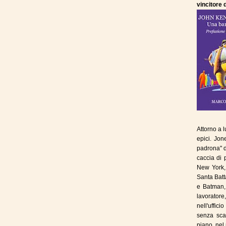
vincitore 
Attorno a 
epici. Jon
padrona" de
caccia di 
New York,
Santa Batt
e Batman, 
lavoratore
nell'uffici
senza sca
piano, nel