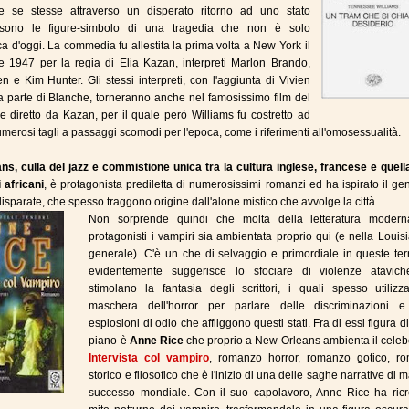
are se stesse attraverso un disperato ritorno ad uno stato
sono le figure-simbolo di una tragedia che non è solo
ca d'oggi. La commedia fu allestita la prima volta a New York il
 1947 per la regia di Elia Kazan, interpreti Marlon Brando,
n e Kim Hunter. Gli stessi interpreti, con l'aggiunta di Vivien
a parte di Blanche, torneranno anche nel famosissimo film del
e diretto da Kazan, per il quale però Williams fu costretto ad
merosi tagli a passaggi scomodi per l'epoca, come i riferimenti all'omosessualità.
s, culla del jazz e commistione unica tra la cultura inglese, francese e quella
 africani
, è protagonista prediletta di numerosissimi romanzi ed ha ispirato il ge
disparate, che spesso traggono origine dall'alone mistico che avvolge la città.
Non sorprende quindi che molta della letteratura moder
protagonisti i vampiri sia ambientata proprio qui (e nella Louis
generale). C'è un che di selvaggio e primordiale in queste te
evidentemente suggerisce lo sfociare di violenze atavic
stimolano la fantasia degli scrittori, i quali spesso utilizz
maschera dell'horror per parlare delle discriminazioni e
esplosioni di odio che affliggono questi stati. Fra di essi figura d
piano è
Anne Rice
che proprio a New Orleans ambienta il celeb
Intervista col vampiro
, romanzo horror, romanzo gotico, r
storico e filosofico che è l'inizio di una delle saghe narrative di 
successo mondiale. Con il suo capolavoro, Anne Rice ha ricre