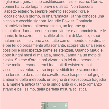
piglio manageriale che costituiscono il suo fascino. Con vari
uomini ha avuto legami brevi e distratti. Non trascura
l'aspetto esteriore, sempre perfetto secondo l'ora e
l'occasione.Un giorno, in una farmacia, Janna conosce una
piccola e vecchia signora, Maudie Fowler. Comincia
un'amicizia incredibilmente stretta, un legame quasi
simbiotico. Janna prende a condividere e ad amministrare le
manie, le fissazioni, le incallite abitudini di Maudie, i suoi
malanni senili, e viene a contatto con un mondo disordinato
e per lei dolorosamente affascinante, scoprendo una serie di
possibili e insospettate trame esistenziali. Quando Maudie,
dopo lunghi mesi di malattia, muore, Janna ha un moto di
rivolta. Sa che d'ora in poi vivranno in lei due persone, e
forse molte persone, germi inattuati di esistenze mai
vissute.L'avventura verso imprevedibili terre sconosciute,
una tensione da racconto cavalleresco trasposto nel grigio
ambiente della metropoli, un segno di microscopica tragedia
alla maniera antica fanno la singolarità di questo romanzo
strano e bellissimo, dalla perfetta misura stilistica.