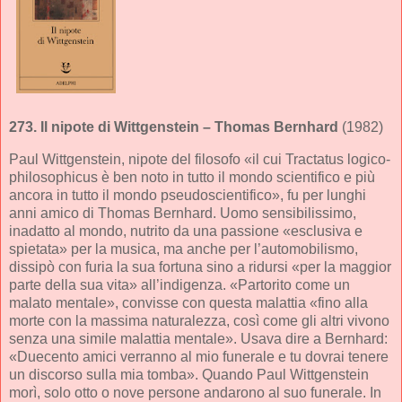
273.
Il nipote di Wittgenstein
– Thomas Bernhard
(1982)
Paul Wittgenstein, nipote del filosofo «il cui Tractatus logico-
philosophicus è ben noto in tutto il mondo scientifico e più
ancora in tutto il mondo pseudoscientifico», fu per lunghi
anni amico di Thomas Bernhard. Uomo sensibilissimo,
inadatto al mondo, nutrito da una passione «esclusiva e
spietata» per la musica, ma anche per l’automobilismo,
dissipò con furia la sua fortuna sino a ridursi «per la maggior
parte della sua vita» all’indigenza. «Partorito come un
malato mentale», convisse con questa malattia «fino alla
morte con la massima naturalezza, così come gli altri vivono
senza una simile malattia mentale». Usava dire a Bernhard:
«Duecento amici verranno al mio funerale e tu dovrai tenere
un discorso sulla mia tomba». Quando Paul Wittgenstein
morì, solo otto o nove persone andarono al suo funerale. In