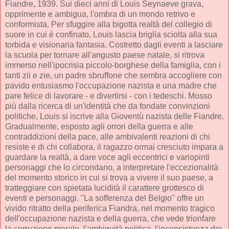
Fiandre, 1939. Sui dieci anni di Louis Seynaeve grava,
opprimente e ambigua, l'ombra di un mondo retrivo e
conformista. Per sfuggire alla bigotta realtà del collegio di
suore in cui è confinato, Louis lascia briglia sciolta alla sua
torbida e visionaria fantasia. Costretto dagli eventi a lasciare
la scuola per tornare all'angusto paese natale, si ritrova
immerso nell'ipocrisia piccolo-borghese della famiglia, con i
tanti zii e zie, un padre sbruffone che sembra accogliere con
pavido entusiasmo l'occupazione nazista e una madre che
pare felice di lavorare - e divertirsi - con i tedeschi. Mosso
più dalla ricerca di un'identità che da fondate convinzioni
politiche, Louis si iscrive alla Gioventù nazista delle Fiandre.
Gradualmente, esposto agli orrori della guerra e alle
contraddizioni della pace, alle ambivalenti reazioni di chi
resiste e di chi collabora, il ragazzo ormai cresciuto impara a
guardare la realtà, a dare voce agli eccentrici e variopinti
personaggi che lo circondano, a interpretare l'eccezionalità
del momento storico in cui si trova a vivere il suo paese, a
tratteggiare con spietata lucidità il carattere grottesco di
eventi e personaggi. "La sofferenza del Belgio" offre un
vivido ritratto della periferica Fiandra, nel momento tragico
dell'occupazione nazista e della guerra, che vede trionfare
la corruzione morale, l'ambiguità politica, l'inconsistenza dei