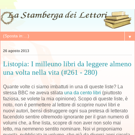
▼
26 agosto 2013
Listopia: I milleuno libri da leggere almeno
una volta nella vita (#261 - 280)
Quante volte ci siamo imbattuti in una di queste liste? La
stessa BBC ne aveva stilata
una da cento libri
(piuttosto
faziosa, se volete la mia opinione). Scopo di queste liste, è
noto, non è permettere al lettore di scoprire nuovi libri e
nuovi autori, bensì distruggere ogni sua pretesa di letterato
facendolo sentire oltremodo ignorante per il gran numero di
volumi che, a fine lista, scopre di non aver non solo mai
letto, ma nemmeno sentito nominare. Noi vi proponiamo
questa, pubblicata in volume, che già da diversi anni circola