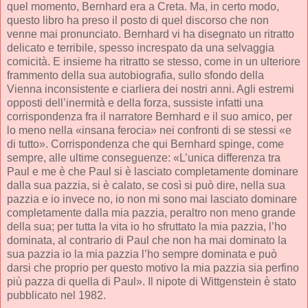
quel momento, Bernhard era a Creta. Ma, in certo modo,
questo libro ha preso il posto di quel discorso che non
venne mai pronunciato. Bernhard vi ha disegnato un ritratto
delicato e terribile, spesso increspato da una selvaggia
comicità. E insieme ha ritratto se stesso, come in un ulteriore
frammento della sua autobiografia, sullo sfondo della
Vienna inconsistente e ciarliera dei nostri anni. Agli estremi
opposti dell’inermità e della forza, sussiste infatti una
corrispondenza fra il narratore Bernhard e il suo amico, per
lo meno nella «insana ferocia» nei confronti di se stessi «e
di tutto». Corrispondenza che qui Bernhard spinge, come
sempre, alle ultime conseguenze: «L’unica differenza tra
Paul e me è che Paul si è lasciato completamente dominare
dalla sua pazzia, si è calato, se così si può dire, nella sua
pazzia e io invece no, io non mi sono mai lasciato dominare
completamente dalla mia pazzia, peraltro non meno grande
della sua; per tutta la vita io ho sfruttato la mia pazzia, l’ho
dominata, al contrario di Paul che non ha mai dominato la
sua pazzia io la mia pazzia l’ho sempre dominata e può
darsi che proprio per questo motivo la mia pazzia sia perfino
più pazza di quella di Paul». Il nipote di Wittgenstein è stato
pubblicato nel 1982.