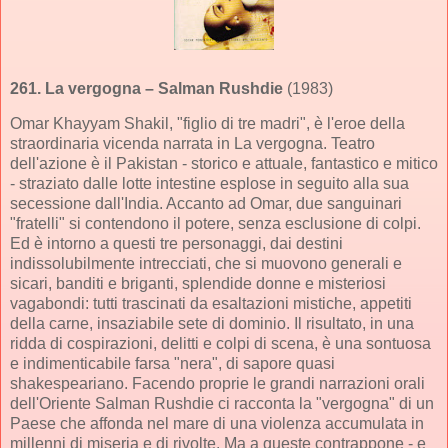
261.
La vergogna
– Salman Rushdie
(1983)
Omar Khayyam Shakil, "figlio di tre madri", è l'eroe della
straordinaria vicenda narrata in La vergogna. Teatro
dell'azione è il Pakistan - storico e attuale, fantastico e mitico
- straziato dalle lotte intestine esplose in seguito alla sua
secessione dall'India. Accanto ad Omar, due sanguinari
"fratelli" si contendono il potere, senza esclusione di colpi.
Ed è intorno a questi tre personaggi, dai destini
indissolubilmente intrecciati, che si muovono generali e
sicari, banditi e briganti, splendide donne e misteriosi
vagabondi: tutti trascinati da esaltazioni mistiche, appetiti
della carne, insaziabile sete di dominio. Il risultato, in una
ridda di cospirazioni, delitti e colpi di scena, è una sontuosa
e indimenticabile farsa "nera", di sapore quasi
shakespeariano. Facendo proprie le grandi narrazioni orali
dell'Oriente Salman Rushdie ci racconta la "vergogna" di un
Paese che affonda nel mare di una violenza accumulata in
millenni di miseria e di rivolte. Ma a queste contrappone - e