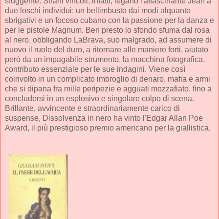
sfuggente. Strani vincoli, infatti, legano l'affascinante Jean a
due loschi individui: un bellimbusto dai modi alquanto
sbrigativi e un focoso cubano con la passione per la danza e
per le pistole Magnum. Ben presto lo sfondo sfuma dal rosa
al nero, obbligando LaBrava, suo malgrado, ad assumere di
nuovo il ruolo del duro, a ritornare alle maniere forti, aiutato
però da un impagabile strumento, la macchina fotografica,
contributo essenziale per le sue indagini. Viene così
coinvolto in un complicato imbroglio di denaro, mafia e armi
che si dipana fra mille peripezie e agguati mozzafiato, fino a
concludersi in un esplosivo e singolare colpo di scena.
Brillante, avvincente e straordinariamente carico di
suspense, Dissolvenza in nero ha vinto l'Edgar Allan Poe
Award, il più prestigioso premio americano per la giallistica.