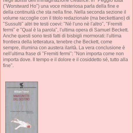
negli abissi dell'immaginazione creatrice. In "Peggio tutta"
("Worstward Ho") una voce misteriosa parla della fine e
della continuità che sta nella fine. Nella seconda sezione il
volume raccoglie con il titolo redazionale (ma beckettiano) di
"Sussulti" altri tre testi coevi: "Né l'uno nè l'altro", "Fremiti
fermi" e "Qual è la parola", l'ultima opera di Samuel Beckett.
Anche questi sono testi fatti di bisbigli mormorati: l'ultima
frontiera della letteratura, tenebre che Beckett, come
sempre, illumina con austera ilarità. La vera conclusione è
nell'ultima frase di "Fremiti fermi": "Non importa come non
importa dove. Il tempo e il dolore e il cosiddetto sé, tutto alla
fine".