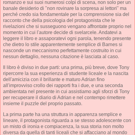
romanzo e sui suoi numerosi colpi di scena, non solo per un
banale desiderio di "non rovinare la sorpresa ai lettori" ma
perché credo sia fondamentale per la comprensione sia del
racconto che della psicologia del protagonista che le
rivelazioni che si susseguono vengano affrontate proprio nel
momento in cui l'autore decide di svelarcele. Andatevi a
leggere il libro e assaporatevi ogni parola, tenendo presente
che dietro lo stile apparentemente semplice di Barnes si
nasconde un meccanismo perfettamente costruito in cui
nessun dettaglio, nessuna citazione è lasciata al caso.
Il libro è diviso in due parti: una prima, più breve, dove Tony
ripercorre la sua esperienza di studente liceale e la nascita
dell'amicizia con il brillante e maturo Adrian fino
all'improvviso crollo dei rapporti fra i due, e una seconda
ambientata nel presente in cui assistiamo agli sforzi di Tony
per recuperare il diario di Adrian e nel contempo rimettere
insieme il puzzle del proprio passato.
La prima parte ha una struttura in apparenza semplice e
lineare, il protagonista riguarda a se stesso adolescente con
un misto di ironia e compiacenza, la sua storia non molto
diversa da quella di tanti liceali che si affacciano al mondo