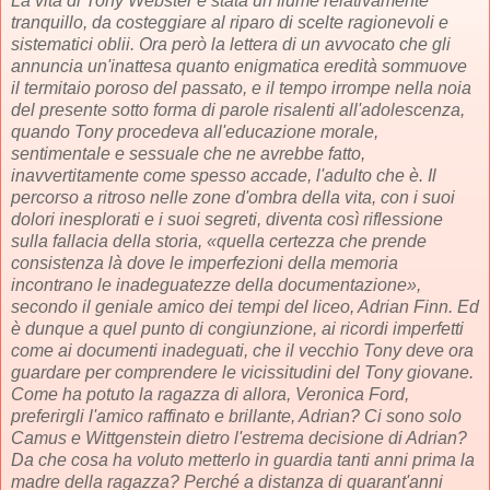
La vita di Tony Webster è stata un fiume relativamente
tranquillo, da costeggiare al riparo di scelte ragionevoli e
sistematici oblii. Ora però la lettera di un avvocato che gli
annuncia un'inattesa quanto enigmatica eredità sommuove
il termitaio poroso del passato, e il tempo irrompe nella noia
del presente sotto forma di parole risalenti all'adolescenza,
quando Tony procedeva all'educazione morale,
sentimentale e sessuale che ne avrebbe fatto,
inavvertitamente come spesso accade, l'adulto che è. Il
percorso a ritroso nelle zone d'ombra della vita, con i suoi
dolori inesplorati e i suoi segreti, diventa così riflessione
sulla fallacia della storia, «quella certezza che prende
consistenza là dove le imperfezioni della memoria
incontrano le inadeguatezze della documentazione»,
secondo il geniale amico dei tempi del liceo, Adrian Finn. Ed
è dunque a quel punto di congiunzione, ai ricordi imperfetti
come ai documenti inadeguati, che il vecchio Tony deve ora
guardare per comprendere le vicissitudini del Tony giovane.
Come ha potuto la ragazza di allora, Veronica Ford,
preferirgli l'amico raffinato e brillante, Adrian? Ci sono solo
Camus e Wittgenstein dietro l'estrema decisione di Adrian?
Da che cosa ha voluto metterlo in guardia tanti anni prima la
madre della ragazza? Perché a distanza di quarant'anni