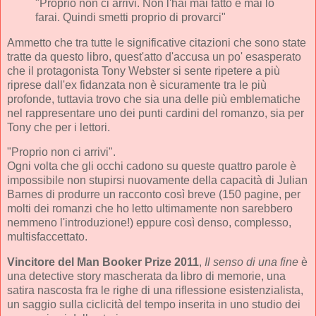
"Proprio non ci arrivi. Non l'hai mai fatto e mai lo
farai. Quindi smetti proprio di provarci"
Ammetto che tra tutte le significative citazioni che sono state
tratte da questo libro, quest'atto d'accusa un po' esasperato
che il protagonista Tony Webster si sente ripetere a più
riprese dall'ex fidanzata non è sicuramente tra le più
profonde, tuttavia trovo che sia una delle più emblematiche
nel rappresentare uno dei punti cardini del romanzo, sia per
Tony che per i lettori.
"Proprio non ci arrivi".
Ogni volta che gli occhi cadono su queste quattro parole è
impossibile non stupirsi nuovamente della capacità di Julian
Barnes di produrre un racconto così breve (150 pagine, per
molti dei romanzi che ho letto ultimamente non sarebbero
nemmeno l'introduzione!) eppure così denso, complesso,
multisfaccettato.
Vincitore del Man Booker Prize 2011
,
Il senso di una fine
è
una detective story mascherata da libro di memorie, una
satira nascosta fra le righe di una riflessione esistenzialista,
un saggio sulla ciclicità del tempo inserita in uno studio dei