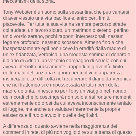
meccanismi della storia.
Tony Webster è un uomo sulla sessantina che può vantarsi
di aver vissuto una vita pacifica e, entro certi limiti,
piacevole. Per tutta la sua vita ha sempre percorso strade
collaudate, un lavoro sicuro, un matrimonio sereno, perfino
un divorzio sereno, pochi rapporti interpersonali, nessun
legame profondo, nessuno scossone. Almeno fino a che
inaspettatamente egli non riceve in eredità dalla madre di
un'ex-fidanzata, Veronica, una modesta somma di denaro e
il diario di Adrian, un vecchio compagno di scuola con cui
aveva interrotto bruscamente i rapporti in gioventù, finito
nelle mani dell'anziana signora per motivi in apparenza
inspiegabili. Le difficoltà nel recuperare il diario da Veronica,
che nel frattempo si è impossessata di tutti i beni della
madre defunta, innescano per Tony un viaggio nel mondo
dei ricordi che lo costringerà non solo a riaffrontare momenti
estremamente dolorosi da cui aveva inconsciamente tentato
di fuggire, ma anche a rivalutare interamente la propria
esistenza e il ruolo avuto in quella degli altri.
A differenza di quanto avviene nella maggioranza dei
commenti in rete, di più non voglio dire sulla trama di questo