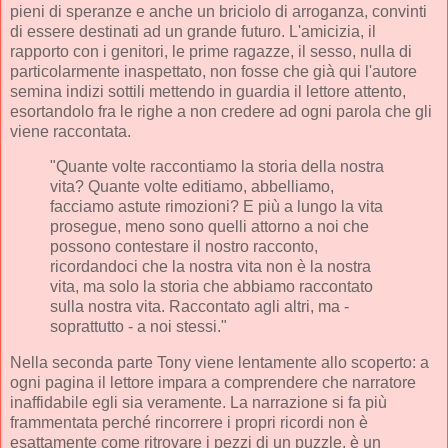
pieni di speranze e anche un briciolo di arroganza, convinti
di essere destinati ad un grande futuro. L'amicizia, il
rapporto con i genitori, le prime ragazze, il sesso, nulla di
particolarmente inaspettato, non fosse che già qui l'autore
semina indizi sottili mettendo in guardia il lettore attento,
esortandolo fra le righe a non credere ad ogni parola che gli
viene raccontata.
"Quante volte raccontiamo la storia della nostra
vita? Quante volte editiamo, abbelliamo,
facciamo astute rimozioni? E più a lungo la vita
prosegue, meno sono quelli attorno a noi che
possono contestare il nostro racconto,
ricordandoci che la nostra vita non è la nostra
vita, ma solo la storia che abbiamo raccontato
sulla nostra vita. Raccontato agli altri, ma -
soprattutto - a noi stessi."
Nella seconda parte Tony viene lentamente allo scoperto: a
ogni pagina il lettore impara a comprendere che narratore
inaffidabile egli sia veramente. La narrazione si fa più
frammentata perché rincorrere i propri ricordi non è
esattamente come ritrovare i pezzi di un puzzle, è un