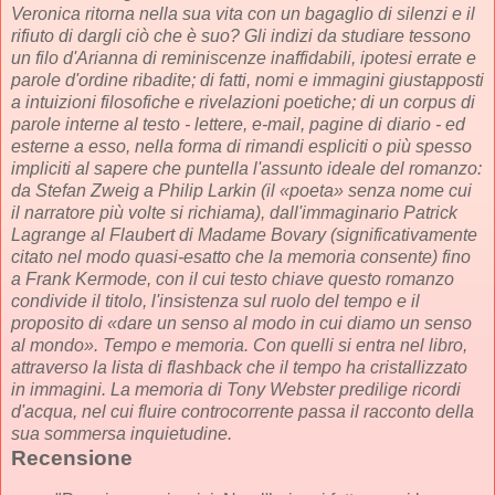
Veronica ritorna nella sua vita con un bagaglio di silenzi e il
rifiuto di dargli ciò che è suo? Gli indizi da studiare tessono
un filo d'Arianna di reminiscenze inaffidabili, ipotesi errate e
parole d'ordine ribadite; di fatti, nomi e immagini giustapposti
a intuizioni filosofiche e rivelazioni poetiche; di un corpus di
parole interne al testo - lettere, e-mail, pagine di diario - ed
esterne a esso, nella forma di rimandi espliciti o più spesso
impliciti al sapere che puntella l'assunto ideale del romanzo:
da Stefan Zweig a Philip Larkin (il «poeta» senza nome cui
il narratore più volte si richiama), dall'immaginario Patrick
Lagrange al Flaubert di Madame Bovary (significativamente
citato nel modo quasi-esatto che la memoria consente) fino
a Frank Kermode, con il cui testo chiave questo romanzo
condivide il titolo, l'insistenza sul ruolo del tempo e il
proposito di «dare un senso al modo in cui diamo un senso
al mondo». Tempo e memoria. Con quelli si entra nel libro,
attraverso la lista di flashback che il tempo ha cristallizzato
in immagini. La memoria di Tony Webster predilige ricordi
d'acqua, nel cui fluire controcorrente passa il racconto della
sua sommersa inquietudine.
Recensione