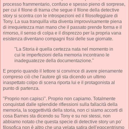
processo frammentario, confuso e spesso pieno di sorprese,
per cui il filone di trama che segue il filone della detective
story si scontra con le introspezioni ed il filosofeggiare di
Tony. La sua tranquilla vita diventa improvvisamente piena
di irrequietezza man mano che il passato prende forma e il
rimorso, il senso di colpa e il disprezzo per la propria vana
esistenza diventano compagni fissi delle sue giornate.
"La Storia è quella certezza nata nel momento in
cui le imperfezioni della memoria incontrano le
inadeguatezze della documentazione."
E proprio quando il lettore si convince di avere pienamente
compreso ciò che l'autore gli sta dicendo un ultimo
inaspettato colpo di scena riporta lui e il protagonista al
punto di partenza.
"Proprio non capisci". Proprio non capiamo. Totalmente
conquistati dalle splendide riflessioni sulla fallacità della
memoria, la soggettività della storia, non ci siamo accorti di
cosa Barnes sta dicendo su Tony e su noi stessi, non
abbiamo notato che questa specie di detective story un po'
filosofica non è altro che una velata satira dell'egocentrismo