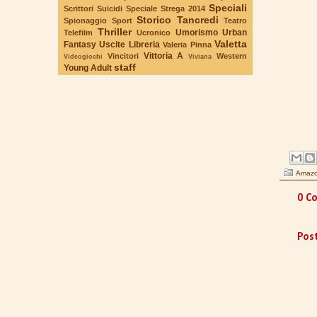
Speciali
Scrittori Suicidi
Speciale Strega 2014
Storico
Tancredi
Spionaggio
Sport
Teatro
Thriller
Umorismo
Urban
Telefilm
Ucronico
Valetta
Fantasy
Uscite Libreria
Valeria Pinna
Vittoria A
Vincitori
Western
Videogiochi
Viviana
staff
Young Adult
Amaz
0 Co
Pos