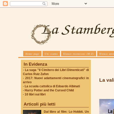
Home page
Chi siamo
Elenco recensioni (M-Z)
Elenco auto
In Evidenza
-
La saga "Il Cimitero dei Libri Dimenticati" di
Carlos Ruiz Zafon
-
2017: Nuovi adattamenti cinematografici in
La vali
arrivo
-
La scuola cattolica di Edoardo Albinati
-
Harry Potter and the Cursed Child
-
10 libri sui libri
Articoli più letti
Dal libro al film: Lo Hobbit. Un