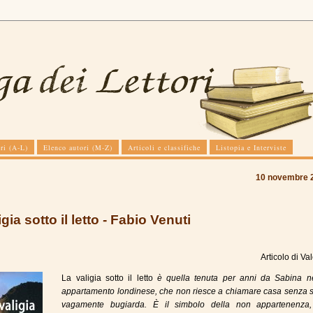
ri (A-L)
Elenco autori (M-Z)
Articoli e classifiche
Listopia e Interviste
10 novembre 
gia sotto il letto - Fabio Venuti
Articolo di
Val
La valigia sotto il letto
è quella tenuta per anni da Sabina n
appartamento londinese, che non riesce a chiamare casa senza se
vagamente bugiarda. È il simbolo della non appartenenza,