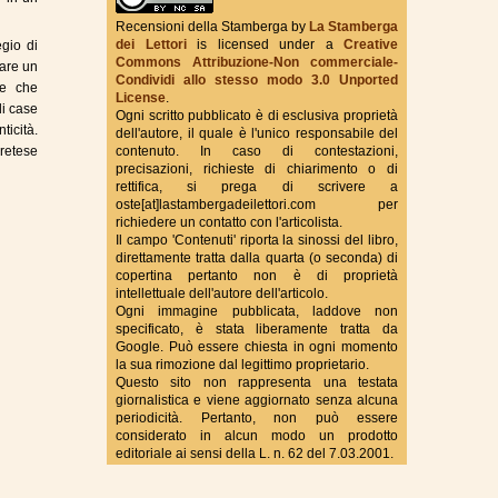
Recensioni della Stamberga
by
La Stamberga
dei Lettori
is licensed under a
Creative
gio di
Commons Attribuzione-Non commerciale-
True Fantasy Italy
zare un
Condividi allo stesso modo 3.0 Unported
ne che
License
.
di case
Ogni scritto pubblicato è di esclusiva proprietà
ticità.
dell'autore, il quale è l'unico responsabile del
pretese
contenuto. In caso di contestazioni,
precisazioni, richieste di chiarimento o di
rettifica, si prega di scrivere a
oste[at]lastambergadeilettori.com per
richiedere un contatto con l'articolista.
Il campo 'Contenuti' riporta la sinossi del libro,
direttamente tratta dalla quarta (o seconda) di
copertina pertanto non è di proprietà
intellettuale dell'autore dell'articolo.
Ogni immagine pubblicata, laddove non
specificato, è stata liberamente tratta da
Google. Può essere chiesta in ogni momento
la sua rimozione dal legittimo proprietario.
Questo sito non rappresenta una testata
giornalistica e viene aggiornato senza alcuna
periodicità. Pertanto, non può essere
considerato in alcun modo un prodotto
editoriale ai sensi della L. n. 62 del 7.03.2001.