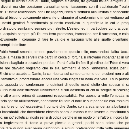
 segue le vicissitudini di Dante, Augusto e Sabina, tre giovani italiani emigrati a
 diversi ma che possiamo tranquillamente riassumere con il tradizionale "realiz
i". E' facile relazionarsi con i tre ragazzi, l'idea di sottrarsi alla limitata e soffocante
nita al bisogno tipicamente giovanile di sfuggire al conformismo in cui vediamo a
i nostri genitori è sentimento piuttosto condiviso in quest'Italia in cui le pros
 o di studio sembrano sempre più ristrette. L'estero, ed in particolare Londra, così
ca, acquista sempre più l'aurea terra promessa, trampolino per il successo, e col
ttivamente il coraggio di fare le valigie e lasciarsi tutto alle spalle diventano
esempi da imitare.
i Fabio Venuti smonta, almeno parzialmente, questo mito, mostrandoci l'altra facci
uella massa di cervelli che partiti in cerca di fortuna si ritrovano impantanati in u
cisioni sbagliate e occasioni perdute. Perché alla fin fine il giardino dell'Eden è ve
 se noi davvero vogliamo che lo sia, altrimenti è solo l'ennesima scusa per i 
. E' ciò che accade a Dante, la cui ricerca sul comportamento del piccioni non è al
 tentativo di procrastinare ancora una volta l'ingresso nella vita vera. Il suo pers
tto apposta per confermare le opinioni di quelle menti elette che spesso si s
ull'inutilità dell'istruzione universitaria e sul desiderio di chi la sceglie di "cazze
e altro anno prima di assumersi responsabilità. Per questo a volte l'empatia ne
ascia spazio all'irritazione, nonostante l'autore ci narri le sue peripezie con ironia m
nza forse un po' eccessiva. Il punto è che Dante, con la sua tendenza a buttarsi i
 improbabili che dovrebbero elevarlo sopra la massa e che invece lo trascinano 
o, un po' solletica i nostri sensi di colpa perché in un modo o nell'altro ci ricorda la
a tergiversare di fronte a prove piccole o grandi; pochi sono coloro che p
te dire di non aver paura dell'ignoto, e alcuni preferiscono mille volte annegar