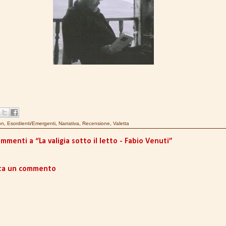
on
,
Esordienti/Emergenti
,
Narrativa
,
Recensione
,
Valetta
mmenti a “La valigia sotto il letto - Fabio Venuti”
ta un commento