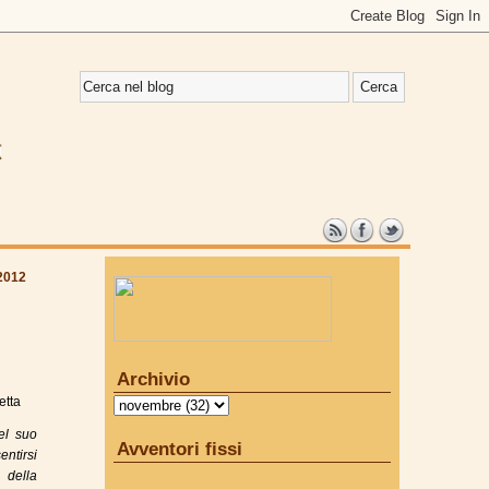
2012
Archivio
etta
el suo
Avventori fissi
ntirsi
 della