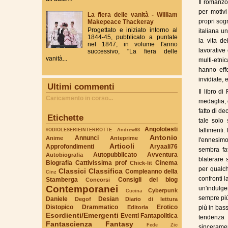
Il romanzo
per motivi
La fiera delle vanità - William
propri sogn
Makepeace Thackeray
Progettato e iniziato intorno al
italiana u
1844-45, pubblicato a puntate
la vita de
nel 1847, in volume l'anno
lavorative
successivo, "La fiera delle
vanità...
multi-etni
hanno effe
invidiate, 
Ultimi commenti
Il libro d
Caricamento in corso...
medaglia, q
fatto di de
Etichette
tale solo
Angolotesti
#ODIOLESERIEINTERROTTE
Andrew93
fallimenti
Antonio
Annunci
Anime
Anteprime
l'ennesimo
Articoli
Approfondimenti
Aryaali76
sembra fa
Autopubblicato
Avventura
Autobiografia
blaterare s
Biografia
Cattivissima prof
Cinema
Chick-lit
per qualch
Classici
Classifica
Compleanno della
Cinz
confronti l
Stamberga
Consigli del blog
Concorsi
Contemporanei
un'indulge
Cyberpunk
Cucina
sempre più
Daniele
Desian
Degof
Diario di lettura
Distopico
Drammatico
Erotico
Editoria
più in bass
Esordienti/Emergenti
Eventi
Fantapolitica
tendenza 
Fantascienza
Fantasy
Fede Zic
sinceramen