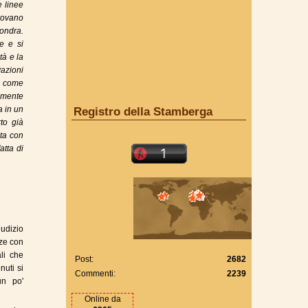
e linee
rovano
ondra.
e e si
tà e la
azioni
si come
lmente
a in un
Registro della Stamberga
rto già
nta con
atta di
udizio
nze con
li che
Post:
2682
nuti si
Commenti:
2239
un po'
Online da