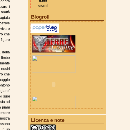
6365
 Londra
giorni!
zare i
 realtà
Blogroll
dagiata
pettive
 viva e
oro che
 figure
a della
n limbo
ramente
nostri
tro che
onaggio
entono
ggiare"
i suoi
ista ad
n piani
sempre
 nostra
Licenza e note
ossono
e in un