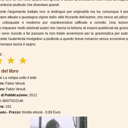
certezze piuttosto che diventare grandi.
nte l'argomento trattato non si distingue per originalità ma ha comunque il pre
pre attuale e guadagna vigore dallo stile frizzante dell'autore, che riesce ad utiliz
o colloquiale e moderno pur mantenendosi raffinato e corretto. Una lezio
 imparare molti celebrati autori che hanno la fortuna di essere pubblicati da gran
he sono riuscite a far passare la loro totale avversione per la grammatica per auten
olete l'autenticità rivolgetevi a piuttosto a questo breve romanzo senza eccessive 
unque lascia il segno.
o:
 del libro
o:
La valigia sotto il letto
re:
Fabio Venuti
ore:
Fabio Venuti
 di Pubblicazione:
2012
N:
B0075OJ14K
ne:
162
ato - Prezzo:
Kindle ebook - 0,89 Euro