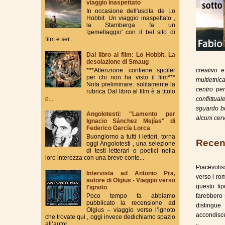
viaggio inaspettato
In occasione dell'uscita de Lo
Hobbit. Un viaggio inaspettato ,
la Stamberga fa un
'gemellaggio' con il bel sito di
film e ser...
Dal libro al film: Lo Hobbit. La
desolazione di Smaug
***Attenzione: contiene spoiler
creativo 
per chi non ha visto il film***
multietnic
Nota preliminare: solitamente la
centro per
rubrica Dal libro al film è a titolo
p...
conflittua
sguardo bon
Angolotesti: "Lamento per
alcuni cerve
Ignacio Sánchez Mejías" di
Federico García Lorca
Buongiorno a tutti i lettori, torna
Recen
oggi Angolotesti , una selezione
di testi letterari o poetici nella
loro interezza con una breve conte...
Piacevoli
Intervista ad Antonio Pra,
verso i ro
autore di Olgius - Viaggio verso
questo tip
l'ignoto
Poco tempo fa abbiamo
farebbero 
pubblicato la recensione ad
distingue 
Olgius – viaggio verso l’ignoto
accondisce
che trovate qui , oggi invece dedichiamo spazio
all’autor...