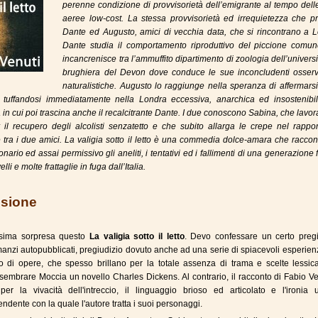
perenne condizione di provvisorietà dell’emigrante al tempo dell
aeree low-cost. La stessa provvisorietà ed irrequietezza che p
Dante ed Augusto, amici di vecchia data, che si rincontrano a L
Dante studia il comportamento riproduttivo del piccione comun
incancrenisce tra l’ammuffito dipartimento di zoologia dell’universi
brughiera del Devon dove conduce le sue inconcludenti osserv
naturalistiche. Augusto lo raggiunge nella speranza di affermar
e tuffandosi immediatamente nella Londra eccessiva, anarchica ed insostenibi
a in cui poi trascina anche il recalcitrante Dante. I due conoscono Sabina, che lavor
 il recupero degli alcolisti senzatetto e che subito allarga le crepe nel rappo
le tra i due amici. La valigia sotto il letto è una commedia dolce-amara che racco
ario ed assai permissivo gli aneliti, i tentativi ed i fallimenti di una generazione f
lli e molte frattaglie in fuga dall’Italia.
sione
ssima sorpresa questo
La valigia sotto il letto
. Devo confessare un certo pregi
manzi autopubblicati, pregiudizio dovuto anche ad una serie di spiacevoli esperie
o di opere, che spesso brillano per la totale assenza di trama e scelte lessica
sembrare Moccia un novello Charles Dickens. Al contrario, il racconto di Fabio Ve
per la vivacità dell'intreccio, il linguaggio brioso ed articolato e l'ironia 
ndente con la quale l'autore tratta i suoi personaggi.