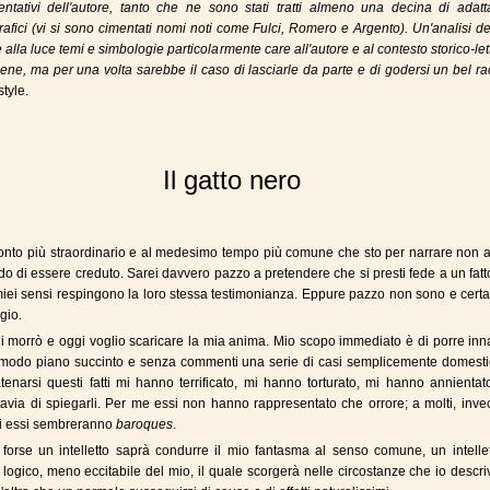
ntativi dell'autore, tanto che ne sono stati tratti almeno una decina di adatt
afici (vi si sono cimentati nomi noti come Fulci, Romero e Argento). Un'analisi de
alla luce temi e simbologie particolarmente care all'autore e al contesto storico-let
iene, ma per una volta sarebbe il caso di lasciarle da parte e di godersi un bel r
style.
Il gatto nero
conto più straordinario e al medesimo tempo più comune che sto per narrare non 
o di essere creduto. Sarei davvero pazzo a pretendere che si presti fede a un fatt
miei sensi respingono la loro stessa testimonianza. Eppure pazzo non sono e cer
gio.
morrò e oggi voglio scaricare la mia anima. Mio scopo immediato è di porre inna
modo piano succinto e senza commenti una serie di casi semplicemente domestic
tenarsi questi fatti mi hanno terrificato, mi hanno torturato, mi hanno annienta
ttavia di spiegarli. Per me essi non hanno rappresentato che orrore; a molti, inve
ili essi sembreranno
baroques
.
 forse un intelletto saprà condurre il mio fantasma al senso comune, un intelle
 logico, meno eccitabile del mio, il quale scorgerà nelle circostanze che io descr