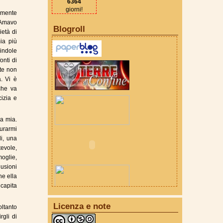
6364
giorni!
almente
 Amavo
Blogroll
ietà di
ia più
 indole
onti di
nte non
. Vi è
che va
cizia e
la mia.
urarmi
li, una
evole,
moglie,
usioni
he ella
 capita
Licenza e note
oltanto
gli di