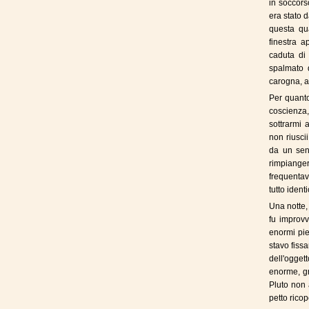
in soccors
era stato 
questa qu
finestra a
caduta di 
spalmato d
carogna, a
Per quanto
coscienza, 
sottrarmi 
non riuscii
da un sen
rimpiange
frequentav
tutto ident
Una notte,
fu improvv
enormi pie
stavo fiss
dell'ogget
enorme, gr
Pluto non 
petto rico