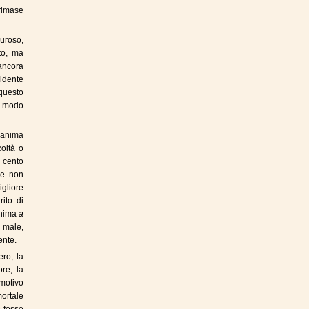
rimase
auroso,
to, ma
ancora
idente
questo
n modo
a anima
coltà o
o cento
he non
gliore
ito di
'anima
a
l male,
ente.
ero; la
re; la
motivo
ortale