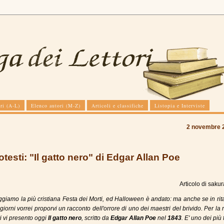
ri (A-L)
Elenco autori (M-Z)
Articoli e classifiche
Listopia e Interviste
2 novembre 
testi: "Il gatto nero" di Edgar Allan Poe
Articolo di
sakur
ggiamo la più cristiana Festa dei Morti, ed Halloween è andato: ma anche se in rit
giorni vorrei proporvi un racconto dell'orrore di uno dei maestri del brivido. Per la 
i vi presento oggi
Il gatto nero
, scritto da
Edgar Allan Poe
nel
1843
. E' uno dei più