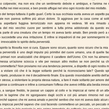
so colpevole; ma non era che un sentimento debole e ambiguo, e l'anima ne 
 rituffai nei miei eccessi, e ben presto affogai nel vino ogni ricordo del mio misfatto.
e del tempo tuttavia il gatto guarì. Certo la sua occhiaia vuota aveva un aspetto p
ale non pareva soffrire più alcun dolore. Si aggirava per la casa come al soli
a aspettarsi fuggiva terrorizzato non appena mi vedeva. Mi era rimasto 
a del mio vecchio cuore per sentirmi a tutta prima addolorato da questo ev
da parte di una creatura che un tempo mi aveva tanto amato. Ben presto però a 
 succedette una viva irritazione. E infine si impadronì di me per sommergermi i
e irrevocabile lo spirito della
perversità
.
spirito la filosofia non si cura. Eppure sono sicuro, quanto sono sicuro che la mi
la perversità è uno degli impulsi più primitivi del cuore umano, una di quelle fa
 primari non analizzabili che dirigono il carattere dell'Uomo. Chi non ha almen
messa un'azione sciocca o vile per nessun altro motivo se non perché sa c
ommetterla? Non proviamo noi una tendenza perenne, a dispetto di ogni nostra mi
 a violare ciò che è la
legge
soltanto perché la riconosciamo tale? Questo spir
, ripeto, produsse in me il decadimento finale. Era questo insondabile anelito dell
se stessa
, a violentare la propria stessa natura, a fare il male soltanto per amore de
pinse a continuare e infine a consumare l'offesa che avevo inflitta alla bestia innoc
, a sangue freddo, le passai un cappio al collo e la impiccai al ramo di un alb
con le lagrime che mi sgorgavano dagli occhi e col più amaro rimorso nel cuo
erché
sapevo che mi aveva amato e
perché
sentivo che non mi aveva dato alcun 
la impiccai
perché
sapevo che così facendo commettevo un peccato, un peccato m