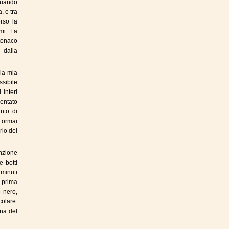
 Quando
, e tra
rso la
mi. La
ntonaco
 dalla
 la mia
ssibile
 interi
mentato
nto di
 ormai
rio del
enzione
e botti
 minuti
o prima
o nero,
colare.
ona del