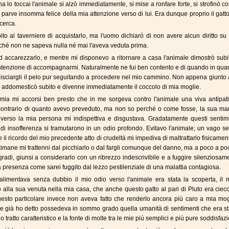
 lo toccai l'animale si alzò immediatamente, si mise a ronfare forte, si strofinò co
parve insomma felice della mia attenzione verso di lui. Era dunque proprio il gatto
cerca.
bito al taverniere di acquistarlo, ma l'uomo dichiarò di non avere alcun diritto su
iché non ne sapeva nulla né mai l'aveva veduta prima.
d accarezzarlo, e mentre mi disponevo a ritornare a casa l'animale dimostrò sub
ntenzione di accompagnarmi. Naturalmente ne fui ben contento e di quando in qua
lisciargli il pelo pur seguitando a procedere nel mio cammino. Non appena giunto
si addomesticò subito e divenne immediatamente il coccolo di mia moglie.
mia mi accorsi ben presto che in me sorgeva contro l'animale una viva antipati
 contrario di quanto avevo preveduto, ma non so perché o come fosse, la sua man
verso la mia persona mi indispettiva e disgustava. Gradatamente questi sentime
 di insofferenza si tramutarono in un odio profondo. Evitavo l'animale; un vago s
 il ricordo del mio precedente atto di crudeltà mi impediva di maltrattarlo fisicamen
timane mi trattenni dal picchiarlo o dal fargli comunque del danno, ma a poco a po
 gradi, giunsi a considerarlo con un ribrezzo indescrivibile e a fuggire silenziosam
 presenza come sarei fuggito dal lezzo pestilenziale di una malattia contagiosa.
limentava senza dubbio il mio odio verso l'animale era stata la scoperta, il m
 alla sua venuta nella mia casa, che anche questo gatto al pari di Pluto era ciec
esto particolare invece non aveva fatto che renderlo ancora più caro a mia mogl
 già ho detto possedeva in sommo grado quella umanità di sentimenti che era st
o tratto caratteristico e la fonte di molte tra le mie più semplici e più pure soddisfazi