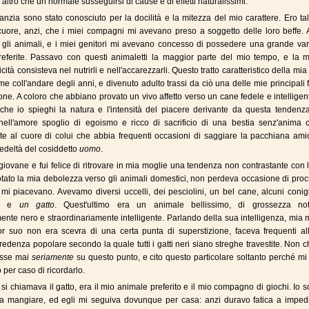
l'altro che un normale susseguirsi di cause e di effetti naturalissimi.
nfanzia sono stato conosciuto per la docilità e la mitezza del mio carattere. Ero t
cuore, anzi, che i miei compagni mi avevano preso a soggetto delle loro beffe.
o gli animali, e i miei genitori mi avevano concesso di possedere una grande var
referite. Passavo con questi animaletti la maggior parte del mio tempo, e la m
licità consisteva nel nutrirli e nell'accarezzarli. Questo tratto caratteristico della mia
me coll'andare degli anni, e divenuto adulto trassi da ciò una delle mie principali f
one. A coloro che abbiano provato un vivo affetto verso un cane fedele e intellige
che io spieghi la natura e l'intensità del piacere derivante da questa tendenza
nell'amore spoglio di egoismo e ricco di sacrificio di una bestia senz'anima 
te al cuore di colui che abbia frequenti occasioni di saggiare la pacchiana ami
 fedeltà del cosiddetto
uomo
.
giovane e fui felice di ritrovare in mia moglie una tendenza non contrastante con 
ato la mia debolezza verso gli animali domestici, non perdeva occasione di proc
 mi piacevano. Avevamo diversi uccelli, dei pesciolini, un bel cane, alcuni conig
ta e
un gatto
. Quest'ultimo era un animale bellissimo, di grossezza not
nte nero e straordinariamente intelligente. Parlando della sua intelligenza, mia 
r suo non era scevra di una certa punta di superstizione, faceva frequenti all
credenza popolare secondo la quale tutti i gatti neri siano streghe travestite. Non c
esse mai
seriamente
su questo punto, e cito questo particolare soltanto perché mi
 per caso di ricordarlo.
 si chiamava il gatto, era il mio animale preferito e il mio compagno di giochi. Io s
a mangiare, ed egli mi seguiva dovunque per casa: anzi duravo fatica a impedir