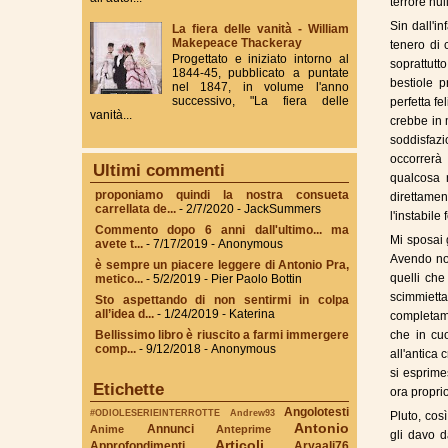
terrore nul
Sin dall'i
La fiera delle vanità - William
Makepeace Thackeray
tenero di 
Progettato e iniziato intorno al
soprattutt
1844-45, pubblicato a puntate
bestiole p
nel 1847, in volume l'anno
successivo, "La fiera delle
perfetta fe
vanità...
crebbe in 
soddisfazi
occorrerà 
Ultimi commenti
qualcosa 
proponiamo quindi la nostra consueta
direttamen
carrellata de...
- 2/7/2020
- JackSummers
l'instabile
Commento dopo 6 anni dall'ultimo... ma
Mi sposai 
avete t...
- 7/17/2019
- Anonymous
Avendo not
è sempre un piacere leggere di Antonio Pra,
quelli che
metico...
- 5/2/2019
- Pier Paolo Bottin
scimmiet
Sto aspettando di non sentirmi in colpa
all’idea d...
- 1/24/2019
- Katerina
completame
Bellissimo libro è riuscito a farmi immergere
che in cuo
comp...
- 9/12/2018
- Anonymous
all'antica 
si esprim
Etichette
ora proprio
Angolotesti
#ODIOLESERIEINTERROTTE
Andrew93
Pluto, così
Antonio
Annunci
Anime
Anteprime
gli davo d
Articoli
Approfondimenti
Aryaali76