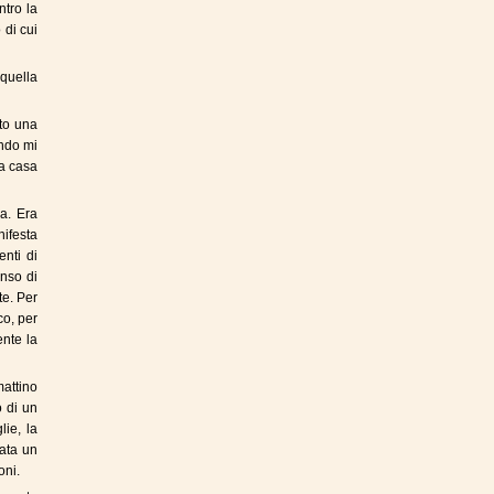
ntro la
 di cui
 quella
ito una
ndo mi
 a casa
a. Era
ifesta
nti di
enso di
te. Per
co, per
ente la
attino
o di un
ie, la
ata un
oni.