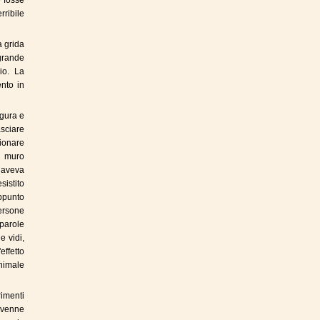
e fosse
rribile
a grida
 grande
io. La
ento in
agura e
sciare
zionare
un muro
 aveva
sistito
appunto
ersone
parole
e vidi,
effetto
nimale
rimenti
i venne