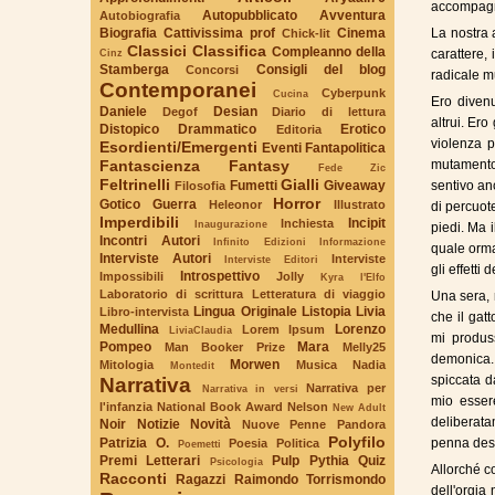
accompagna
Autopubblicato
Avventura
Autobiografia
Biografia
Cattivissima prof
Cinema
La nostra 
Chick-lit
Classici
Classifica
Compleanno della
Cinz
carattere,
Stamberga
Consigli del blog
Concorsi
radicale m
Contemporanei
Cyberpunk
Cucina
Ero divenu
Daniele
Desian
Degof
Diario di lettura
altrui. Er
Distopico
Drammatico
Erotico
Editoria
violenza p
Esordienti/Emergenti
Eventi
Fantapolitica
Fantascienza
Fantasy
mutamento
Fede Zic
Feltrinelli
Gialli
Fumetti
Giveaway
sentivo an
Filosofia
Horror
Gotico
Guerra
Heleonor
Illustrato
di percuote
Imperdibili
Incipit
Inchiesta
Inaugurazione
piedi. Ma i
Incontri Autori
Infinito Edizioni
Informazione
quale orma
Interviste Autori
Interviste
Interviste Editori
gli effetti 
Introspettivo
Impossibili
Jolly
Kyra l'Elfo
Laboratorio di scrittura
Letteratura di viaggio
Una sera, 
Lingua Originale
Listopia
Livia
Libro-intervista
che il gat
Medullina
Lorenzo
Lorem Ipsum
LiviaClaudia
mi produss
Pompeo
Mara
Man Booker Prize
Melly25
demonica.
Morwen
Mitologia
Musica
Nadia
Montedit
spiccata d
Narrativa
Narrativa per
Narrativa in versi
mio essere
l'infanzia
National Book Award
Nelson
New Adult
deliberatam
Noir
Notizie
Novità
Nuove Penne
Pandora
Polyfilo
Patrizia O.
penna desc
Poesia
Politica
Poemetti
Premi Letterari
Pulp
Pythia
Quiz
Psicologia
Allorché c
Racconti
Ragazzi
Raimondo Torrismondo
dell'orgia 