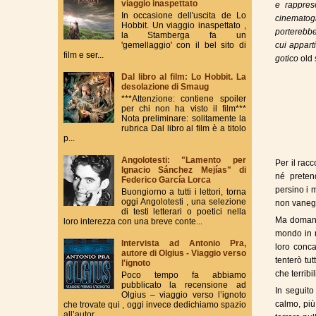
viaggio inaspettato
e rapprese
In occasione dell'uscita de Lo
cinematogr
Hobbit. Un viaggio inaspettato ,
porterebbe 
la Stamberga fa un
'gemellaggio' con il bel sito di
cui appart
film e ser...
gotico
old 
Dal libro al film: Lo Hobbit. La
desolazione di Smaug
***Attenzione: contiene spoiler
per chi non ha visto il film***
Nota preliminare: solitamente la
rubrica Dal libro al film è a titolo
p...
Angolotesti: "Lamento per
Per il rac
Ignacio Sánchez Mejías" di
né pretend
Federico García Lorca
persino i 
Buongiorno a tutti i lettori, torna
oggi Angolotesti , una selezione
non vaneg
di testi letterari o poetici nella
Ma domani 
loro interezza con una breve conte...
mondo in 
Intervista ad Antonio Pra,
loro conca
autore di Olgius - Viaggio verso
tenterò tu
l'ignoto
che terrib
Poco tempo fa abbiamo
pubblicato la recensione ad
In seguito
Olgius – viaggio verso l’ignoto
calmo, più
che trovate qui , oggi invece dedichiamo spazio
all’autor...