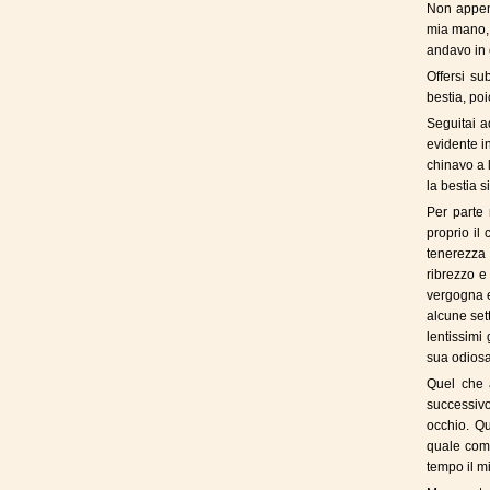
Non appena
mia mano, 
andavo in 
Offersi su
bestia, po
Seguitai a
evidente i
chinavo a 
la bestia 
Per parte 
proprio il
tenerezza 
ribrezzo e
vergogna e
alcune set
lentissimi
sua odiosa
Quel che a
successivo
occhio. Qu
quale come
tempo il mi