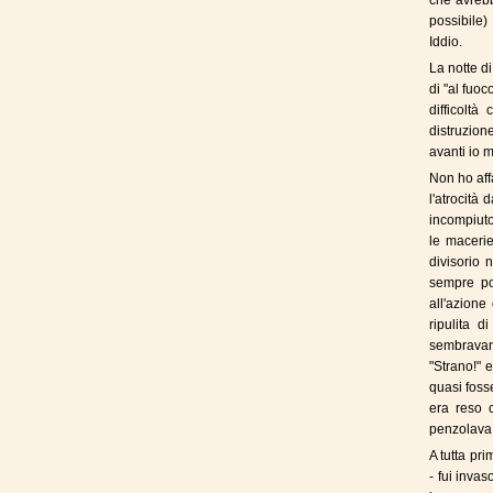
che avrebb
possibile) 
Iddio.
La notte d
di "al fuoc
difficolt
distruzion
avanti io 
Non ho affa
l'atrocità
incompiuto
le macerie
divisorio 
sempre pog
all'azione
ripulita 
sembravano
"Strano!" e
quasi foss
era reso 
penzolava
A tutta pr
- fui inva