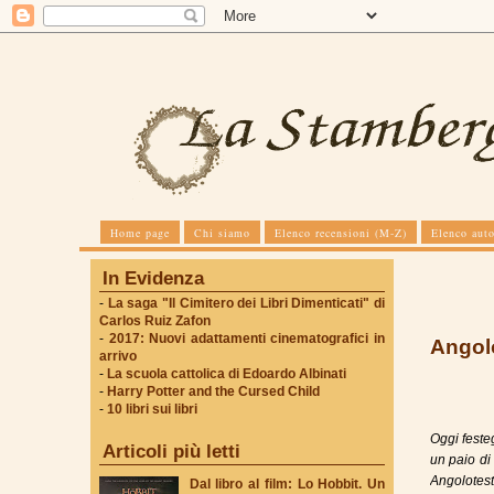
Home page
Chi siamo
Elenco recensioni (M-Z)
Elenco auto
In Evidenza
-
La saga "Il Cimitero dei Libri Dimenticati" di
Carlos Ruiz Zafon
-
2017: Nuovi adattamenti cinematografici in
Angolo
arrivo
-
La scuola cattolica di Edoardo Albinati
-
Harry Potter and the Cursed Child
-
10 libri sui libri
Oggi feste
Articoli più letti
un paio di 
Angolotest
Dal libro al film: Lo Hobbit. Un