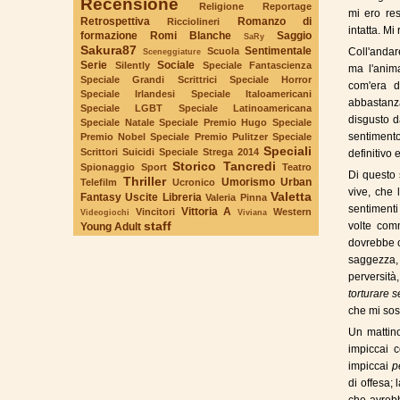
Recensione
Religione
Reportage
mi ero re
Retrospettiva
Romanzo di
Ricciolineri
intatta. Mi
formazione
Romi Blanche
Saggio
SaRy
Sakura87
Sentimentale
Scuola
Coll'andar
Sceneggiature
Serie
Sociale
Silently
Speciale Fantascienza
ma l'anim
Speciale Grandi Scrittrici
Speciale Horror
com'era d
Speciale Irlandesi
Speciale Italoamericani
abbastanz
Speciale LGBT
Speciale Latinoamericana
disgusto 
Speciale Natale
Speciale Premio Hugo
Speciale
sentimento
Premio Nobel
Speciale Premio Pulitzer
Speciale
Speciali
Scrittori Suicidi
Speciale Strega 2014
definitivo 
Storico
Tancredi
Spionaggio
Sport
Teatro
Di questo 
Thriller
Umorismo
Urban
Telefilm
Ucronico
vive, che 
Valetta
Fantasy
Uscite Libreria
Valeria Pinna
sentimenti
Vittoria A
Vincitori
Western
Videogiochi
Viviana
staff
volte com
Young Adult
dovrebbe c
saggezza,
perversità
torturare 
che mi sos
Un mattino
impiccai 
impiccai
p
di offesa; 