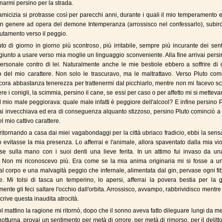
rmi persino per la strada.
amicizia si protrasse così per parecchi anni, durante i quali il mio temperamento e
 in genere ad opera del demone Intemperanza (arrossisco nel confessarlo), subir
utamento verso il peggio.
to di giorno in giorno più scontroso, più irritabile, sempre più incurante dei sen
o giunto a usare verso mia moglie un linguaggio sconveniente. Alla fine arrivai persi
ersonale contro di lei. Naturalmente anche le mie bestiole ebbero a soffrire di
 del mio carattere. Non solo le trascuravo, ma le maltrattavo. Verso Pluto co
cora abbastanza tenerezza per trattenermi dal picchiarlo, mentre non mi facevo s
re i conigli, la scimmia, persino il cane, se essi per caso o per affetto mi si mettevan
l mio male peggiorava: quale male infatti è peggiore dell'alcool? E infine persino Pl
i invecchiava ed era di conseguenza alquanto stizzoso, persino Pluto cominciò a
del mio cattivo carattere.
ritornando a casa dai miei vagabondaggi per la città ubriaco fradicio, ebbi la sen
to evitasse la mia presenza. Lo afferrai e l'animale, allora spaventato dalla mia vi
e sulla mano con i suoi denti una lieve ferita. In un attimo fui invaso da una
 Non mi riconoscevo più. Era come se la mia anima originaria mi si fosse a un 
al corpo e una malvagità peggio che infernale, alimentata dal gin, pervase ogni fi
. Mi tolsi di tasca un temperino, lo apersi, afferrai la povera bestia per la g
ente gli feci saltare l'occhio dall'orbita. Arrossisco, avvampo, rabbrividisco mentre
rive questa inaudita atrocità.
ol mattino la ragione mi ritornò, dopo che il sonno aveva fatto dileguare lungi da me
notturna, provai un sentimento per metà di orrore, per metà di rimorso, per il delitto