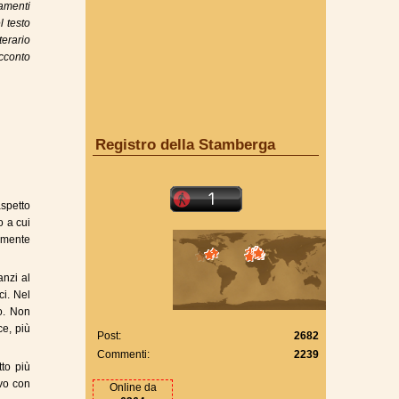
amenti
l testo
terario
acconto
Registro della Stamberga
aspetto
o a cui
tamente
nzi al
i. Nel
to. Non
ce, più
Post:
2682
Commenti:
2239
tto più
ivo con
Online da