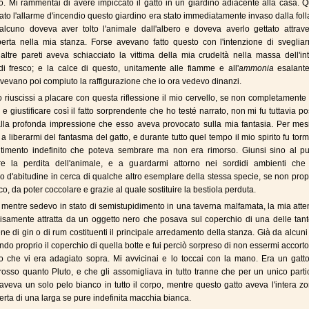
o. Mi rammentai di avere impiccato il gatto in un giardino adiacente alla casa.
dato l'allarme d'incendio questo giardino era stato immediatamente invaso dalla folla
alcuno doveva aver tolto l'animale dall'albero e doveva averlo gettato attrave
perta nella mia stanza. Forse avevano fatto questo con l'intenzione di svegliar
altre pareti aveva schiacciato la vittima della mia crudeltà nella massa dell'i
i fresco; e la calce di questo, unitamente alle fiamme e all'
ammonia
esalante
vevano poi compiuto la raffigurazione che io ora vedevo dinanzi.
 riuscissi a placare con questa riflessione il mio cervello, se non completamente
e giustificare così il fatto sorprendente che ho testé narrato, non mi fu tuttavia po
alla profonda impressione che esso aveva provocato sulla mia fantasia. Per mesi
 a liberarmi del fantasma del gatto, e durante tutto quel tempo il mio spirito fu tor
timento indefinito che poteva sembrare ma non era rimorso. Giunsi sino al pu
re la perdita dell'animale, e a guardarmi attorno nei sordidi ambienti che
o d'abitudine in cerca di qualche altro esemplare della stessa specie, se non prop
ico, da poter coccolare e grazie al quale sostituire la bestiola perduta.
 mentre sedevo in stato di semistupidimento in una taverna malfamata, la mia att
isamente attratta da un oggetto nero che posava sul coperchio di una delle tant
ne di gin o di rum costituenti il principale arredamento della stanza. Già da alcuni
ando proprio il coperchio di quella botte e fui perciò sorpreso di non essermi accort
to che vi era adagiato sopra. Mi avvicinai e lo toccai con la mano. Era un gatt
osso quanto Pluto, e che gli assomigliava in tutto tranne che per un unico parti
aveva un solo pelo bianco in tutto il corpo, mentre questo gatto aveva l'intera z
perta di una larga se pure indefinita macchia bianca.