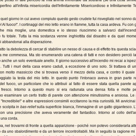
e posto in tale pericolo la mia anima immortale da sottrarla (se una cosa simil
perfino all'infinita misericordia dell'Infinitamente Misericordioso e Infinitamente Te
i quel giorno in cui avevo compiuto questo gesto crudele fui risvegliato nel sonno d
o! Al fuoco!". I cortinaggi del mio letto erano in fiamme, tutta la casa ardeva. Fu con
à che mia moglie, una domestica e io stesso riuscimmo a salvarci dall'incend
e fu totale. Tutta la mia sostanza venne inghiottita dal disastro e da quel mom
mi abbandonai alla disperazione.
tto la debolezza di cercar di stabilire un nesso di causa e di effetto tra questa sci
 da me commessa. Ma sto enumerando una catena di fatti e non desidero perciò la
 anche un solo eventuale anello. Il giorno successivo all'incendio mi recai a ispe
. Tutti i muri della casa erano caduti, a eccezione di uno solo. Si trattava di 
non molto massiccio che si trovava verso il mezzo della casa, e contro il quale
giato la testa del mio letto. In questo punto l'intonaco aveva in gran parte re
 del fuoco, un particolare che io attribuii al fatto di essere stata quella parete 
di fresco. Intorno a questo muro si era radunata una densa folla e molte p
 esaminare un certo tratto di parete con attenzione minutissima e ansiosa. Le 
 "Incredibile!" e altre espressioni consimili eccitarono la mia curiosità. Mi avvicinai 
e scolpita in
bas-relief
sulla superficie bianca, l'immagine di un gatto gigantesco. L'
con una precisione che aveva veramente del fantastico. Intorno al collo dell'a
 una corda.
ima, nel trovarmi di fronte a quella apparizione - poiché non potevo considerarla alt
so da uno sbalordimento e da un terrore incontrollabili. Ma in seguito la ragione m