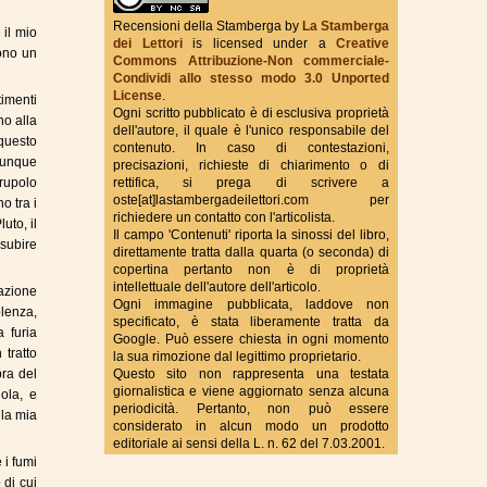
Recensioni della Stamberga
by
La Stamberga
 il mio
dei Lettori
is licensed under a
Creative
ono un
Commons Attribuzione-Non commerciale-
True Fantasy Italy
Condividi allo stesso modo 3.0 Unported
License
.
timenti
Ogni scritto pubblicato è di esclusiva proprietà
no alla
dell'autore, il quale è l'unico responsabile del
 questo
contenuto. In caso di contestazioni,
munque
precisazioni, richieste di chiarimento o di
crupolo
rettifica, si prega di scrivere a
oste[at]lastambergadeilettori.com per
o tra i
richiedere un contatto con l'articolista.
uto, il
Il campo 'Contenuti' riporta la sinossi del libro,
 subire
direttamente tratta dalla quarta (o seconda) di
copertina pertanto non è di proprietà
intellettuale dell'autore dell'articolo.
sazione
Ogni immagine pubblicata, laddove non
olenza,
specificato, è stata liberamente tratta da
 furia
Google. Può essere chiesta in ogni momento
tratto
la sua rimozione dal legittimo proprietario.
bra del
Questo sito non rappresenta una testata
giornalistica e viene aggiornato senza alcuna
ola, e
periodicità. Pertanto, non può essere
 la mia
considerato in alcun modo un prodotto
editoriale ai sensi della L. n. 62 del 7.03.2001.
 i fumi
 di cui