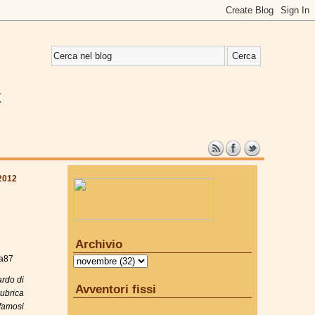
2012
Archivio
a87
ardo di
Avventori fissi
rubrica
 famosi