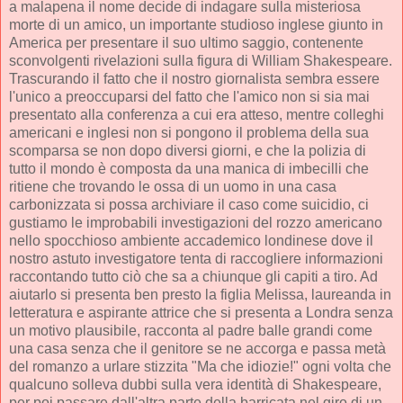
a malapena il nome decide di indagare sulla misteriosa
morte di un amico, un importante studioso inglese giunto in
America per presentare il suo ultimo saggio, contenente
sconvolgenti rivelazioni sulla figura di William Shakespeare.
Trascurando il fatto che il nostro giornalista sembra essere
l'unico a preoccuparsi del fatto che l'amico non si sia mai
presentato alla conferenza a cui era atteso, mentre colleghi
americani e inglesi non si pongono il problema della sua
scomparsa se non dopo diversi giorni, e che la polizia di
tutto il mondo è composta da una manica di imbecilli che
ritiene che trovando le ossa di un uomo in una casa
carbonizzata si possa archiviare il caso come suicidio, ci
gustiamo le improbabili investigazioni del rozzo americano
nello spocchioso ambiente accademico londinese dove il
nostro astuto investigatore tenta di raccogliere informazioni
raccontando tutto ciò che sa a chiunque gli capiti a tiro. Ad
aiutarlo si presenta ben presto la figlia Melissa, laureanda in
letteratura e aspirante attrice che si presenta a Londra senza
un motivo plausibile, racconta al padre balle grandi come
una casa senza che il genitore se ne accorga e passa metà
del romanzo a urlare stizzita "Ma che idiozie!" ogni volta che
qualcuno solleva dubbi sulla vera identità di Shakespeare,
per poi passare dall'altra parte della barricata nel giro di un