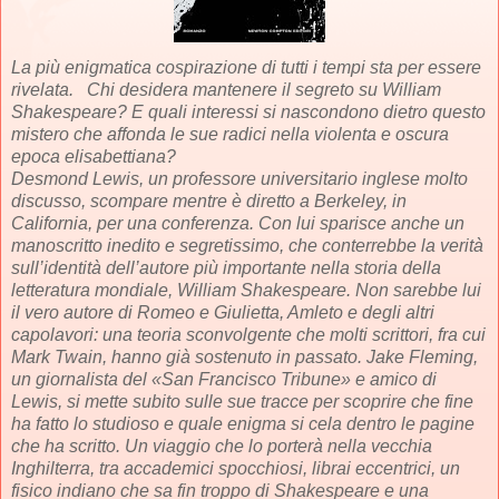
La più enigmatica cospirazione di tutti i tempi sta per essere
rivelata. Chi desidera mantenere il segreto su William
Shakespeare? E quali interessi si nascondono dietro questo
mistero che affonda le sue radici nella violenta e oscura
epoca elisabettiana?
Desmond Lewis, un professore universitario inglese molto
discusso, scompare mentre è diretto a Berkeley, in
California, per una conferenza. Con lui sparisce anche un
manoscritto inedito e segretissimo, che conterrebbe la verità
sull’identità dell’autore più importante nella storia della
letteratura mondiale, William Shakespeare. Non sarebbe lui
il vero autore di Romeo e Giulietta, Amleto e degli altri
capolavori: una teoria sconvolgente che molti scrittori, fra cui
Mark Twain, hanno già sostenuto in passato. Jake Fleming,
un giornalista del «San Francisco Tribune» e amico di
Lewis, si mette subito sulle sue tracce per scoprire che fine
ha fatto lo studioso e quale enigma si cela dentro le pagine
che ha scritto. Un viaggio che lo porterà nella vecchia
Inghilterra, tra accademici spocchiosi, librai eccentrici, un
fisico indiano che sa fin troppo di Shakespeare e una