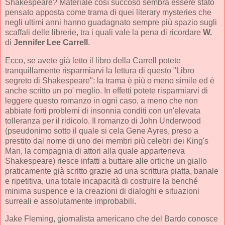
Shakespeare? Materiale così succoso sembra essere stato
pensato apposta come trama di quei literary mysteries che
negli ultimi anni hanno guadagnato sempre più spazio sugli
scaffali delle librerie, tra i quali vale la pena di ricordare
W.
di
Jennifer Lee Carrell
.
Ecco, se avete già letto il libro della Carrell potete
tranquillamente risparmiarvi la lettura di questo "Libro
segreto di Shakespeare": la trama è più o meno simile ed è
anche scritto un po' meglio. In effetti potete risparmiarvi di
leggere questo romanzo in ogni caso, a meno che non
abbiate forti problemi di insonnia conditi con un'elevata
tolleranza per il ridicolo. Il romanzo di John Underwood
(pseudonimo sotto il quale si cela Gene Ayres, preso a
prestito dal nome di uno dei membri più celebri dei King's
Man, la compagnia di attori alla quale apparteneva
Shakespeare) riesce infatti a buttare alle ortiche un giallo
praticamente già scritto grazie ad una scrittura piatta, banale
e ripetitiva, una totale incapacità di costruire la benché
minima suspence e la creazioni di dialoghi e situazioni
surreali e assolutamente improbabili.
Jake Fleming, giornalista americano che del Bardo conosce