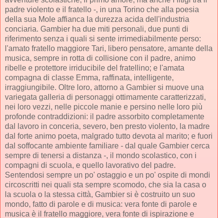
padre violento e il fratello -, in una Torino che alla poesia
della sua Mole affianca la durezza acida dell'industria
conciaria. Gambier ha due miti personali, due punti di
riferimento senza i quali si sente irrimediabilmente perso:
l'amato fratello maggiore Tari, libero pensatore, amante della
musica, sempre in rotta di collisione con il padre, animo
ribelle e protettore irriducibile del fratellino; e l'amata
compagna di classe Emma, raffinata, intelligente,
irraggiungibile. Oltre loro, attorno a Gambier si muove una
variegata galleria di personaggi ottimamente caratterizzati,
nei loro vezzi, nelle piccole manie e persino nelle loro più
profonde contraddizioni: il padre assorbito completamente
dal lavoro in conceria, severo, ben presto violento, la madre
dal forte animo poeta, malgrado tutto devota al marito; e fuori
dal soffocante ambiente familiare - dal quale Gambier cerca
sempre di tenersi a distanza -, il mondo scolastico, con i
compagni di scuola, e quello lavorativo del padre.
Sentendosi sempre un po' ostaggio e un po' ospite di mondi
circoscritti nei quali sta sempre scomodo, che sia la casa o
la scuola o la stessa città, Gambier si è costruito un suo
mondo, fatto di parole e di musica: vera fonte di parole e
musica è il fratello maggiore, vera fonte di ispirazione e