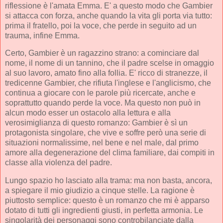
riflessione è l'amata Emma. E' a questo modo che Gambier
si attacca con forza, anche quando la vita gli porta via tutto:
prima il fratello, poi la voce, che perde in seguito ad un
trauma, infine Emma.
Certo, Gambier è un ragazzino strano: a cominciare dal
nome, il nome di un tannino, che il padre scelse in omaggio
al suo lavoro, amato fino alla follia. E' ricco di stranezze, il
tredicenne Gambier, che rifiuta l'inglese e l'anglicismo, che
continua a giocare con le parole più ricercate, anche e
soprattutto quando perde la voce. Ma questo non può in
alcun modo esser un ostacolo alla lettura e alla
verosimiglianza di questo romanzo: Gambier è sì un
protagonista singolare, che vive e soffre però una serie di
situazioni normalissime, nel bene e nel male, dal primo
amore alla degenerazione del clima familiare, dai compiti in
classe alla violenza del padre.
Lungo spazio ho lasciato alla trama: ma non basta, ancora,
a spiegare il mio giudizio a cinque stelle. La ragione è
piuttosto semplice: questo è un romanzo che mi è apparso
dotato di tutti gli ingredienti giusti, in perfetta armonia. Le
singolarità dei personaggi sono controbilanciate dalla