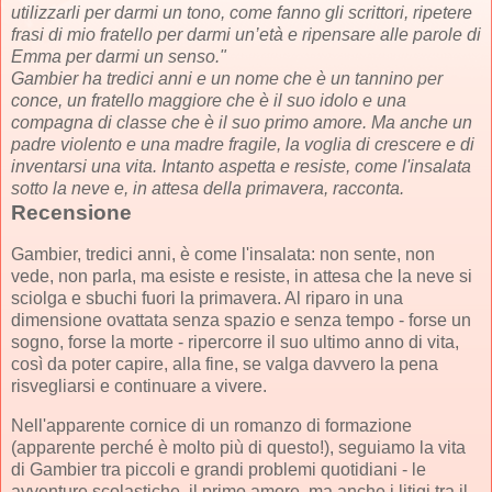
utilizzarli per darmi un tono, come fanno gli scrittori, ripetere
frasi di mio fratello per darmi un’età e ripensare alle parole di
Emma per darmi un senso."
Gambier ha tredici anni e un nome che è un tannino per
conce, un fratello maggiore che è il suo idolo e una
compagna di classe che è il suo primo amore. Ma anche un
padre violento e una madre fragile, la voglia di crescere e di
inventarsi una vita. Intanto aspetta e resiste, come l'insalata
sotto la neve e, in attesa della primavera, racconta.
Recensione
Gambier, tredici anni, è come l'insalata: non sente, non
vede, non parla, ma esiste e resiste, in attesa che la neve si
sciolga e sbuchi fuori la primavera. Al riparo in una
dimensione ovattata senza spazio e senza tempo - forse un
sogno, forse la morte - ripercorre il suo ultimo anno di vita,
così da poter capire, alla fine, se valga davvero la pena
risvegliarsi e continuare a vivere.
Nell'apparente cornice di un romanzo di formazione
(apparente perché è molto più di questo!), seguiamo la vita
di Gambier tra piccoli e grandi problemi quotidiani - le
avventure scolastiche, il primo amore, ma anche i litigi tra il