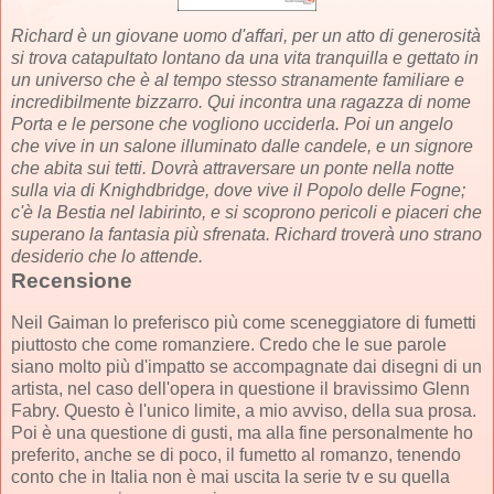
Richard è un giovane uomo d'affari, per un atto di generosità
si trova catapultato lontano da una vita tranquilla e gettato in
un universo che è al tempo stesso stranamente familiare e
incredibilmente bizzarro. Qui incontra una ragazza di nome
Porta e le persone che vogliono ucciderla. Poi un angelo
che vive in un salone illuminato dalle candele, e un signore
che abita sui tetti. Dovrà attraversare un ponte nella notte
sulla via di Knighdbridge, dove vive il Popolo delle Fogne;
c'è la Bestia nel labirinto, e si scoprono pericoli e piaceri che
superano la fantasia più sfrenata. Richard troverà uno strano
desiderio che lo attende.
Recensione
Neil Gaiman lo preferisco più come sceneggiatore di fumetti
piuttosto che come romanziere. Credo che le sue parole
siano molto più d'impatto se accompagnate dai disegni di un
artista, nel caso dell'opera in questione il bravissimo Glenn
Fabry. Questo è l'unico limite, a mio avviso, della sua prosa.
Poi è una questione di gusti, ma alla fine personalmente ho
preferito, anche se di poco, il fumetto al romanzo, tenendo
conto che in Italia non è mai uscita la serie tv e su quella