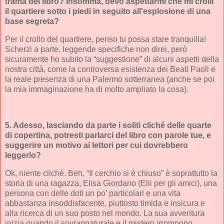
trama del libro? Insomma, devo aspettarmi che mi crolli
il quartiere sotto i piedi in seguito all'esplosione di una
base segreta?
Per il crollo del quartiere, penso tu possa stare tranquilla!
Scherzi a parte, leggende specifiche non direi, però
sicuramente ho subito la “suggestione” di alcuni aspetti della
nostra città, come la controversa esistenza dei Beati Paoli e
la reale presenza di una Palermo sotterranea (anche se poi
la mia immaginazione ha di molto ampliato la cosa).
5. Adesso, lasciando da parte i soliti cliché delle quarte
di copertina, potresti parlarci del libro con parole tue, e
suggerire un motivo ai lettori per cui dovrebbero
leggerlo?
Ok, niente cliché. Beh, “Il cerchio si è chiuso” è soprattutto la
storia di una ragazza, Elisa Giordano (Elli per gli amici), una
persona con delle doti un po’ particolari e una vita
abbastanza insoddisfacente, piuttosto timida e insicura e
alla ricerca di un suo posto nel mondo. La sua avventura
inizia quando il sovrannaturale e il mistero irrompono