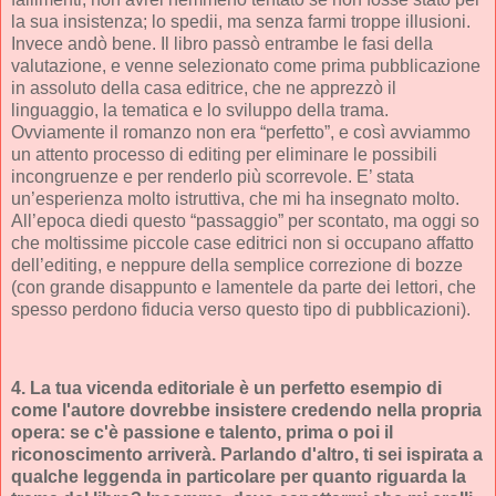
la sua insistenza; lo spedii, ma senza farmi troppe illusioni.
Invece andò bene. Il libro passò entrambe le fasi della
valutazione, e venne selezionato come prima pubblicazione
in assoluto della casa editrice, che ne apprezzò il
linguaggio, la tematica e lo sviluppo della trama.
Ovviamente il romanzo non era “perfetto”, e così avviammo
un attento processo di editing per eliminare le possibili
incongruenze e per renderlo più scorrevole. E’ stata
un’esperienza molto istruttiva, che mi ha insegnato molto.
All’epoca diedi questo “passaggio” per scontato, ma oggi so
che moltissime piccole case editrici non si occupano affatto
dell’editing, e neppure della semplice correzione di bozze
(con grande disappunto e lamentele da parte dei lettori, che
spesso perdono fiducia verso questo tipo di pubblicazioni).
4. La tua vicenda editoriale è un perfetto esempio di
come l'autore dovrebbe insistere credendo nella propria
opera: se c'è passione e talento, prima o poi il
riconoscimento arriverà. Parlando d'altro, ti sei ispirata a
qualche leggenda in particolare per quanto riguarda la