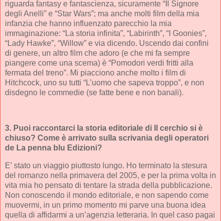
riguarda fantasy e fantascienza, sicuramente “Il Signore
degli Anelli” e “Star Wars”; ma anche molti film della mia
infanzia che hanno influenzato parecchio la mia
immaginazione: “La storia infinita”, “Labirinth”, “I Goonies”,
“Lady Hawke”, “Willow” e via dicendo. Uscendo dai confini
di genere, un altro film che adoro (e che mi fa sempre
piangere come una scema) è “Pomodori verdi fritti alla
fermata del treno”. Mi piacciono anche molto i film di
Hitchcock, uno su tutti “L’uomo che sapeva troppo”, e non
disdegno le commedie (se fatte bene e non banali).
3. Puoi raccontarci la storia editoriale di Il cerchio si è
chiuso? Come è arrivato sulla scrivania degli operatori
de La penna blu Edizioni?
E’ stato un viaggio piuttosto lungo. Ho terminato la stesura
del romanzo nella primavera del 2005, e per la prima volta in
vita mia ho pensato di tentare la strada della pubblicazione.
Non conoscendo il mondo editoriale, e non sapendo come
muovermi, in un primo momento mi parve una buona idea
quella di affidarmi a un’agenzia letteraria. In quel caso pagai