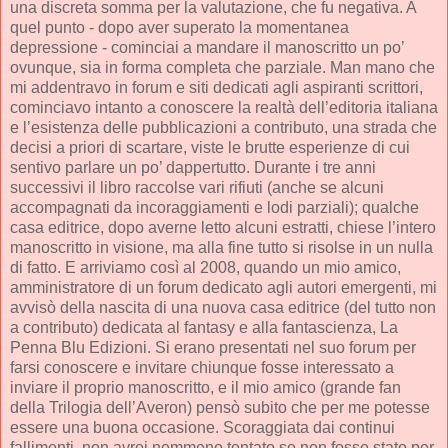
una discreta somma per la valutazione, che fu negativa. A
quel punto - dopo aver superato la momentanea
depressione - cominciai a mandare il manoscritto un po’
ovunque, sia in forma completa che parziale. Man mano che
mi addentravo in forum e siti dedicati agli aspiranti scrittori,
cominciavo intanto a conoscere la realtà dell’editoria italiana
e l’esistenza delle pubblicazioni a contributo, una strada che
decisi a priori di scartare, viste le brutte esperienze di cui
sentivo parlare un po’ dappertutto. Durante i tre anni
successivi il libro raccolse vari rifiuti (anche se alcuni
accompagnati da incoraggiamenti e lodi parziali); qualche
casa editrice, dopo averne letto alcuni estratti, chiese l’intero
manoscritto in visione, ma alla fine tutto si risolse in un nulla
di fatto. E arriviamo così al 2008, quando un mio amico,
amministratore di un forum dedicato agli autori emergenti, mi
avvisò della nascita di una nuova casa editrice (del tutto non
a contributo) dedicata al fantasy e alla fantascienza, La
Penna Blu Edizioni. Si erano presentati nel suo forum per
farsi conoscere e invitare chiunque fosse interessato a
inviare il proprio manoscritto, e il mio amico (grande fan
della Trilogia dell’Averon) pensò subito che per me potesse
essere una buona occasione. Scoraggiata dai continui
fallimenti, non avrei nemmeno tentato se non fosse stato per