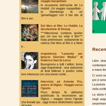
viaggio inaspettato
In occasione dell'uscita de Lo
Hobbit. Un viaggio inaspettato ,
la Stamberga fa un
'gemellaggio' con il bel sito di
film e ser...
Dal libro al film: Lo Hobbit. La
desolazione di Smaug
***Attenzione: contiene spoiler
per chi non ha visto il film***
Nota preliminare: solitamente la
rubrica Dal libro al film è a titolo
p...
Recen
Angolotesti: "Lamento per
Ignacio Sánchez Mejías" di
Federico García Lorca
Libro str
Buongiorno a tutti i lettori, torna
contempora
oggi Angolotesti , una selezione
e mano fe
di testi letterari o poetici nella
loro interezza con una breve conte...
Ci sono ra
poi ci sono
Intervista ad Antonio Pra,
La poesia 
autore di Olgius - Viaggio verso
l'ignoto
nella scrit
Poco tempo fa abbiamo
Le storie h
pubblicato la recensione ad
Olgius – viaggio verso l’ignoto
negli ango
che trovate qui , oggi invece dedichiamo spazio
smarriment
all’autor...