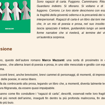
Sono ragazzi di carta. Fuggono. Camminano. Rito
Guardano indietro. Si sfiorano. Si voltano e di
fuggono. Corrono. Le loro storie descrivono con esa
la fragilità della gioventù odierna e la precarietà dei r
interpersonali. Ragazzi di carta è un libro dai toni met
che, in un mix di poesia e prosa, nel suo insolito 
lascia spiazzato il lettore, guidandolo lungo un sent
forme narrative che si rivelerà, al termine del vi
un'autentica sorpresa.
sione
ano, questo dell’autore romano
Marco Mazzanti
: una sorta di prosimetro in 
nea , che alterna brani di poesia e prosa, in uno stile mescolato e gestito con equ
rma.
cconti brevi, anche brevissimi, brevi cammei di personaggi, di momenti, di impres
 delle poesie, in verso libero.
fa da controcanto alla prosa, legando un libro che, a momenti, diventa talmente l
tura filigranata, da essere quasi impalpabile.
anno come filo conduttore i “ragazzi di carta”, descritti, osservati nelle loro fragili
li più remoti dell’animo, inseguiti fin dentro la più profonda malinconia, fin de
o più buio.