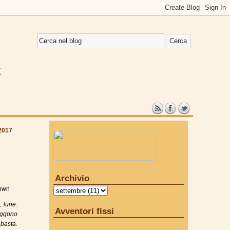
2017
Archivio
own
, lune.
Avventori fissi
seggono
basta.