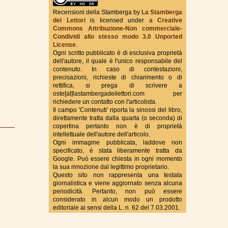
Recensioni della Stamberga
by
La Stamberga
dei Lettori
is licensed under a
Creative
Commons Attribuzione-Non commerciale-
True Fantasy Italy
Condividi allo stesso modo 3.0 Unported
License
.
Ogni scritto pubblicato è di esclusiva proprietà
dell'autore, il quale è l'unico responsabile del
contenuto. In caso di contestazioni,
precisazioni, richieste di chiarimento o di
rettifica, si prega di scrivere a
oste[at]lastambergadeilettori.com per
richiedere un contatto con l'articolista.
Il campo 'Contenuti' riporta la sinossi del libro,
direttamente tratta dalla quarta (o seconda) di
copertina pertanto non è di proprietà
intellettuale dell'autore dell'articolo.
Ogni immagine pubblicata, laddove non
specificato, è stata liberamente tratta da
Google. Può essere chiesta in ogni momento
la sua rimozione dal legittimo proprietario.
Questo sito non rappresenta una testata
giornalistica e viene aggiornato senza alcuna
periodicità. Pertanto, non può essere
considerato in alcun modo un prodotto
editoriale ai sensi della L. n. 62 del 7.03.2001.