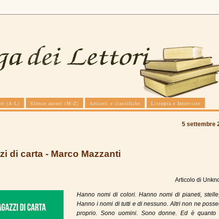
ri (A-L)
Elenco autori (M-Z)
Articoli e classifiche
Listopia e Interviste
5 settembre 
i di carta - Marco Mazzanti
Articolo di
Unkn
Hanno nomi di colori. Hanno nomi di pianeti, stelle
Hanno i nomi di tutti e di nessuno. Altri non ne pos
proprio. Sono uomini. Sono donne. Ed è quanto 