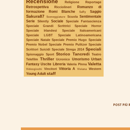
Recensione
Religione
Reportage
Retrospettiva
Romanzo di
Ricciolineri
formazione
Romi Blanche
Saggio
SaRy
Sakura87
Sentimentale
Scuola
Sceneggiature
Serie
Sociale
Silently
Speciale Fantascienza
Speciale Grandi Scrittrici
Speciale Horror
Speciale Irlandesi
Speciale Italoamericani
Speciale LGBT
Speciale Latinoamericana
Speciale Natale
Speciale Premio Hugo
Speciale
Premio Nobel
Speciale Premio Pulitzer
Speciale
Speciali
Scrittori Suicidi
Speciale Strega 2014
Storico
Tancredi
Spionaggio
Sport
Teatro
Thriller
Umorismo
Urban
Telefilm
Ucronico
Valetta
Fantasy
Uscite Libreria
Valeria Pinna
Vittoria A
Vincitori
Western
Videogiochi
Viviana
staff
Young Adult
POST PIÙ 