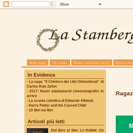
Home page
Chi siamo
Elenco recensioni (M-Z)
Elenco auto
In Evidenza
-
La saga "Il Cimitero dei Libri Dimenticati" di
Carlos Ruiz Zafon
-
2017: Nuovi adattamenti cinematografici in
Ragazz
arrivo
-
La scuola cattolica di Edoardo Albinati
-
Harry Potter and the Cursed Child
-
10 libri sui libri
Articoli più letti
Dal libro al film: Lo Hobbit. Un