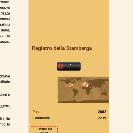
rnano.
 nuovo
ttezza
apporti
afisici
fluire,
iero di
aggio,
Registro della Stamberga
chiave
ilibrio
sioni e
eggero,
Post:
2682
Commenti:
2239
tà, fin
ntro lo
Online da