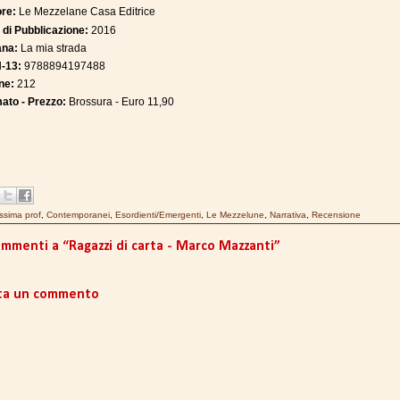
ore:
Le Mezzelane Casa Editrice
 di Pubblicazione:
2016
ana:
La mia strada
-13:
9788894197488
ne:
212
ato - Prezzo:
Brossura - Euro 11,90
issima prof
,
Contemporanei
,
Esordienti/Emergenti
,
Le Mezzelune
,
Narrativa
,
Recensione
ommenti a “Ragazzi di carta - Marco Mazzanti”
ta un commento