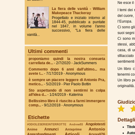
Ne esce il 
La fiera delle vanità - William
I temi dei
Makepeace Thackeray
del cuore,
Progettato e iniziato intorno al
l’Europa.
1844-45, pubblicato a puntate
nel 1847, in volume l'anno
Ci sono gli
successivo, "La fiera delle
suoi segni
vanità...
Ci sono m
stessi, ab
casa, di u
Ultimi commenti
sfilaccia
proponiamo quindi la nostra consueta
sentimenti 
carrellata de...
- 2/7/2020
- JackSummers
Un libro 
Commento dopo 6 anni dall'ultimo... ma
avete t...
- 7/17/2019
- Anonymous
tenermi con
è sempre un piacere leggere di Antonio Pra,
Un libro p
metico...
- 5/2/2019
- Pier Paolo Bottin
originalità.
Sto aspettando di non sentirmi in colpa
all’idea d...
- 1/24/2019
- Katerina
Bellissimo libro è riuscito a farmi immergere
Giudizi
comp...
- 9/12/2018
- Anonymous
Etichette
Dettagli
Angolotesti
#ODIOLESERIEINTERROTTE
Andrew93
Titol
Antonio
Annunci
Anime
Anteprime
Auto
Articoli
Approfondimenti
Aryaali76