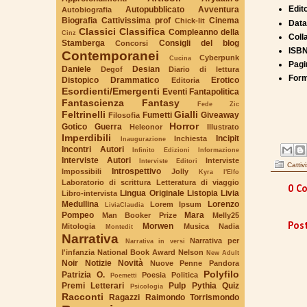
Edit
Autopubblicato
Avventura
Autobiografia
Biografia
Cattivissima prof
Cinema
Chick-lit
Data
Classici
Classifica
Compleanno della
Cinz
Coll
Stamberga
Consigli del blog
Concorsi
ISBN
Contemporanei
Cyberpunk
Cucina
Pagi
Daniele
Desian
Degof
Diario di lettura
Form
Distopico
Drammatico
Erotico
Editoria
Esordienti/Emergenti
Eventi
Fantapolitica
Fantascienza
Fantasy
Fede Zic
Feltrinelli
Gialli
Fumetti
Giveaway
Filosofia
Horror
Gotico
Guerra
Heleonor
Illustrato
Imperdibili
Incipit
Inchiesta
Inaugurazione
Incontri Autori
Infinito Edizioni
Informazione
Interviste Autori
Interviste
Interviste Editori
Cattiv
Introspettivo
Impossibili
Jolly
Kyra l'Elfo
Laboratorio di scrittura
Letteratura di viaggio
0 C
Lingua Originale
Listopia
Livia
Libro-intervista
Medullina
Lorenzo
Lorem Ipsum
LiviaClaudia
Pompeo
Mara
Man Booker Prize
Melly25
Pos
Morwen
Mitologia
Musica
Nadia
Montedit
Narrativa
Narrativa per
Narrativa in versi
l'infanzia
National Book Award
Nelson
New Adult
Noir
Notizie
Novità
Nuove Penne
Pandora
Polyfilo
Patrizia O.
Poesia
Politica
Poemetti
Premi Letterari
Pulp
Pythia
Quiz
Psicologia
Racconti
Ragazzi
Raimondo Torrismondo