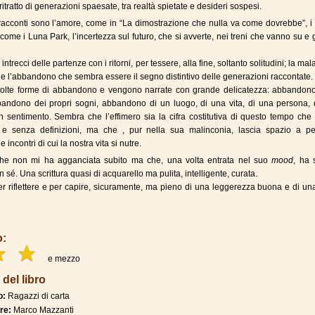
ritratto di generazioni spaesate, tra realtà spietate e desideri sospesi.
 racconti sono l’amore, come in “La dimostrazione che nulla va come dovrebbe”, i
 come i Luna Park, l’incertezza sul futuro, che si avverte, nei treni che vanno su e 
 intrecci delle partenze con i ritorni, per tessere, alla fine, soltanto solitudini; la malat
 e l’abbandono che sembra essere il segno distintivo delle generazioni raccontate.
olte forme di abbandono e vengono narrate con grande delicatezza: abbandono
bandono dei propri sogni, abbandono di un luogo, di una vita, di una persona, 
n sentimento. Sembra che l’effimero sia la cifra costitutiva di questo tempo che
to e senza definizioni, ma che , pur nella sua malinconia, lascia spazio a pen
e incontri di cui la nostra vita si nutre.
che non mi ha agganciata subito ma che, una volta entrata nel suo
mood
, ha 
 sé. Una scrittura quasi di acquarello ma pulita, intelligente, curata.
er riflettere e per capire, sicuramente, ma pieno di una leggerezza buona e di un
o:
e mezzo
 del libro
o:
Ragazzi di carta
re:
Marco Mazzanti