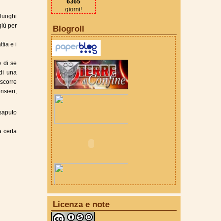
6365
giorni!
 luoghi
giù per
Blogroll
tia e i
 di se
di una
 scorre
sieri,
saputo
a certa
Licenza e note