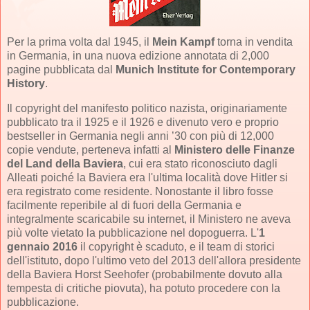
Per la prima volta dal 1945, il
Mein Kampf
torna in vendita
in Germania, in una nuova edizione annotata di 2,000
pagine pubblicata dal
Munich Institute for Contemporary
History
.
Il copyright del manifesto politico nazista, originariamente
pubblicato tra il 1925 e il 1926 e divenuto vero e proprio
bestseller in Germania negli anni ’30 con più di 12,000
copie vendute, perteneva infatti al
Ministero delle Finanze
del Land della Baviera
, cui era stato riconosciuto dagli
Alleati poiché la Baviera era l'ultima località dove Hitler si
era registrato come residente. Nonostante il libro fosse
facilmente reperibile al di fuori della Germania e
integralmente scaricabile su internet, il Ministero ne aveva
più volte vietato la pubblicazione nel dopoguerra. L'
1
gennaio 2016
il copyright è scaduto, e il team di storici
dell'istituto, dopo l'ultimo veto del 2013 dell'allora presidente
della Baviera Horst Seehofer (probabilmente dovuto alla
tempesta di critiche piovuta), ha potuto procedere con la
pubblicazione.