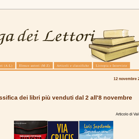
ri (A-L)
Elenco autori (M-Z)
Articoli e classifiche
Listopia e Interviste
12 novembre 
ssifica dei libri più venduti dal 2 all'8 novembre
Articolo di
Val