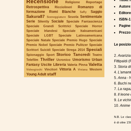
Titolo
:
Recensione
Religione
Reportage
Autore
Retrospettiva
Romanzo di
Ricciolineri
formazione
Romi Blanche
Saggio
SaRy
Editor
Sakura87
Sentimentale
Scuola
Sceneggiature
ISBN-1
Serie
Sociale
Silently
Speciale Fantascienza
Pagine
Speciale Grandi Scrittrici
Speciale Horror
Speciale Irlandesi
Speciale Italoamericani
Prezzo
Speciale LGBT
Speciale Latinoamericana
Speciale Natale
Speciale Premio Hugo
Speciale
Le posizion
Premio Nobel
Speciale Premio Pulitzer
Speciale
Speciali
Scrittori Suicidi
Speciale Strega 2014
Storico
Tancredi
Spionaggio
Sport
Teatro
2.
Avarizia
Thriller
Umorismo
Urban
Telefilm
Ucronico
Fittipaldi (
Valetta
Fantasy
Uscite Libreria
Valeria Pinna
3.
Storia d
Vittoria A
Vincitori
Western
Videogiochi
Viviana
4.
L'amant
staff
Young Adult
5.
Anna
- 
6.
Buchi ne
7.
La ragaz
8.
Il leone
9.
Le vichi
10.
Anime 
N.B. Le class
è di oltre 15