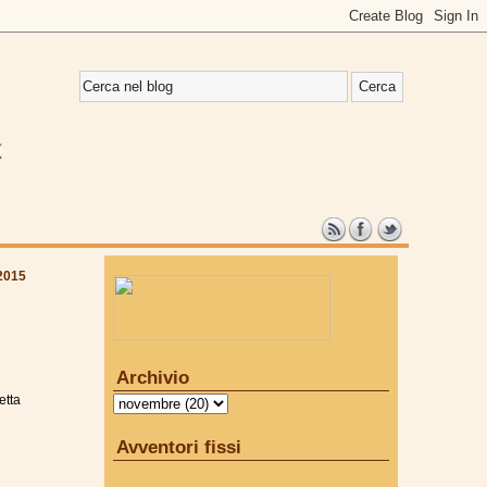
2015
Archivio
etta
Avventori fissi