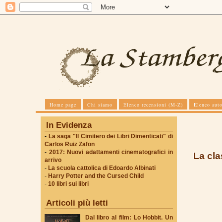
Home page
Chi siamo
Elenco recensioni (M-Z)
Elenco auto
In Evidenza
-
La saga "Il Cimitero dei Libri Dimenticati" di
Carlos Ruiz Zafon
-
2017: Nuovi adattamenti cinematografici in
La cla
arrivo
-
La scuola cattolica di Edoardo Albinati
-
Harry Potter and the Cursed Child
-
10 libri sui libri
Articoli più letti
Dal libro al film: Lo Hobbit. Un