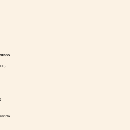
iliano
,00)
)
erimento