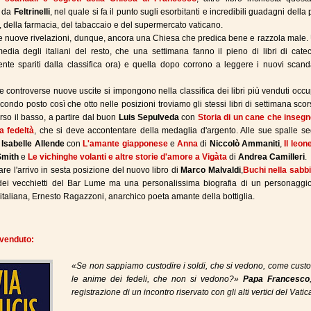
o da
Feltrinelli
, nel quale si fa il punto sugli esorbitanti e incredibili guadagni dell
, della farmacia, del tabaccaio e del supermercato vaticano.
e nuove rivelazioni, dunque, ancora una Chiesa che predica bene e razzola male.
dia degli italiani del resto, che una settimana fanno il pieno di libri di cate
nte spariti dalla classifica ora) e quella dopo corrono a leggere i nuovi scand
 controverse nuove uscite si impongono nella classifica dei libri più venduti oc
ondo posto così che otto nelle posizioni troviamo gli stessi libri di settimana scors
erso il basso, a partire dal buon
Luis Sepulveda
con
Storia di un cane che insegn
a fedeltà
, che si deve accontentare della medaglia d'argento. Alle sue spalle s
e
Isabelle Allende
con
L'amante giapponese
e
Anna
di
Niccolò Ammaniti
,
Il leon
Smith
e
Le vichinghe volanti e altre storie d'amore a Vigàta
di
Andrea Camilleri
.
re l'arrivo in sesta posizione del nuovo libro di
Marco Malvaldi
,
Buchi nella sabb
 dei vecchietti del Bar Lume ma una personalissima biografia di un personaggio
a italiana, Ernesto Ragazzoni, anarchico poeta amante della bottiglia.
ù venduto:
«Se non sappiamo custodire i soldi, che si vedono, come cust
le anime dei fedeli, che non si vedono?»
Papa Francesco
registrazione di un incontro riservato con gli alti vertici del Vati