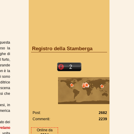
 questa
Registro della Stamberga
eso la
ughe di
 furto,
 grande
on è la
oi sono
ditrice
roscena
ssi che
si, in
merica
Post:
2682
Commenti:
2239
ato dei
velano
Online da
a volta