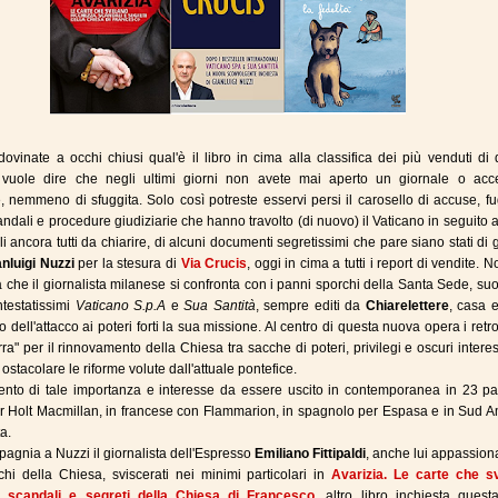
ovinate a occhi chiusi qual'è il libro in cima alla classifica dei più venduti di
 vuole dire che negli ultimi giorni non avete mai aperto un giornale o acc
e, nemmeno di sfuggita. Solo così potreste esservi persi il carosello di accuse, f
andali e procedure giudiziarie che hanno travolto (di nuovo) il Vaticano in seguito al
li ancora tutti da chiarire, di alcuni documenti segretissimi che pare siano stati di
nluigi Nuzzi
per la stesura di
Via Crucis
, oggi in cima a tutti i report di vendite. N
a che il giornalista milanese si confronta con i panni sporchi della Santa Sede, su
ontestatissimi
Vaticano S.p.A
e
Sua Santità
, sempre editi da
Chiarelettere
, casa e
o dell'attacco ai poteri forti la sua missione. Al centro di questa nuova opera i ret
rra" per il rinnovamento della Chiesa tra sacche di poteri, privilegi e oscuri intere
ostacolare le riforme volute dall'attuale pontefice.
nto di tale importanza e interesse da essere uscito in contemporanea in 23 pae
r Holt Macmillan, in francese con Flammarion, in spagnolo per Espasa e in Sud A
a.
pagnia a Nuzzi il giornalista dell'Espresso
Emiliano Fittipaldi
, anche lui appassion
chi della Chiesa, sviscerati nei minimi particolari in
Avarizia. Le carte che s
, scandali e segreti della Chiesa di Francesco
, altro libro inchiesta quest