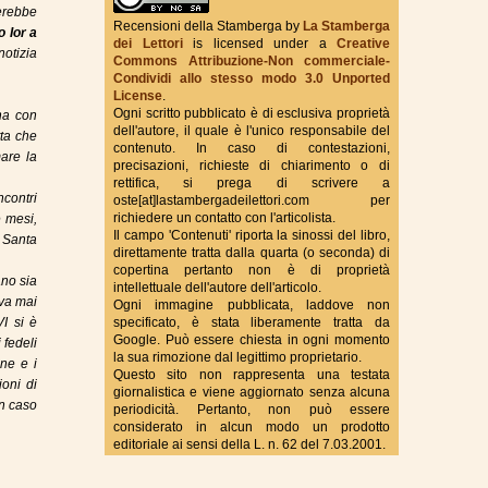
erebbe
Recensioni della Stamberga
by
La Stamberga
o Ior a
dei Lettori
is licensed under a
Creative
otizia
Commons Attribuzione-Non commerciale-
True Fantasy Italy
Condividi allo stesso modo 3.0 Unported
License
.
Ogni scritto pubblicato è di esclusiva proprietà
rna con
dell'autore, il quale è l'unico responsabile del
tta che
contenuto. In caso di contestazioni,
are la
precisazioni, richieste di chiarimento o di
rettifica, si prega di scrivere a
contri
oste[at]lastambergadeilettori.com per
richiedere un contatto con l'articolista.
e mesi,
Il campo 'Contenuti' riporta la sinossi del libro,
a Santa
direttamente tratta dalla quarta (o seconda) di
copertina pertanto non è di proprietà
ano sia
intellettuale dell'autore dell'articolo.
iva mai
Ogni immagine pubblicata, laddove non
I si è
specificato, è stata liberamente tratta da
Google. Può essere chiesta in ogni momento
 fedeli
la sua rimozione dal legittimo proprietario.
ine e i
Questo sito non rappresenta una testata
ioni di
giornalistica e viene aggiornato senza alcuna
un caso
periodicità. Pertanto, non può essere
considerato in alcun modo un prodotto
editoriale ai sensi della L. n. 62 del 7.03.2001.