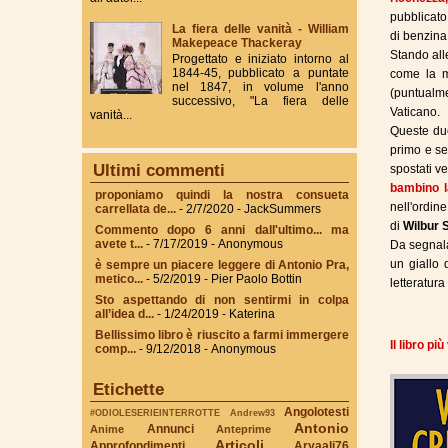
pubblicat
La fiera delle vanità - William
di benzina
Makepeace Thackeray
Stando all
Progettato e iniziato intorno al
1844-45, pubblicato a puntate
come la me
nel 1847, in volume l'anno
(puntualme
successivo, "La fiera delle
Vaticano.
vanità...
Queste due
primo e sec
Ultimi commenti
spostati v
bambino l
proponiamo quindi la nostra consueta
nell'ordin
carrellata de...
- 2/7/2020
- JackSummers
di
Wilbur 
Commento dopo 6 anni dall'ultimo... ma
avete t...
- 7/17/2019
- Anonymous
Da segnala
un giallo
è sempre un piacere leggere di Antonio Pra,
metico...
- 5/2/2019
- Pier Paolo Bottin
letteratur
Sto aspettando di non sentirmi in colpa
all’idea d...
- 1/24/2019
- Katerina
Bellissimo libro è riuscito a farmi immergere
Il libro pi
comp...
- 9/12/2018
- Anonymous
Etichette
Angolotesti
#ODIOLESERIEINTERROTTE
Andrew93
Antonio
Annunci
Anime
Anteprime
Articoli
Approfondimenti
Aryaali76