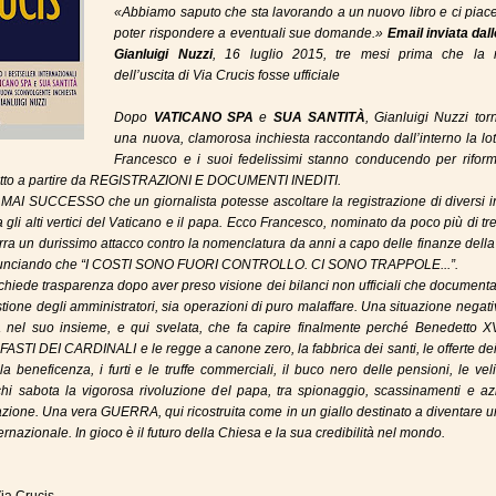
«Abbiamo saputo che sta lavorando a un nuovo libro e ci piac
poter rispondere a eventuali sue domande.»
Email inviata dall
Gianluigi Nuzzi
, 16 luglio 2015, tre mesi prima che la n
dell’uscita di Via Crucis fosse ufficiale
Dopo
VATICANO SPA
e
SUA SANTITÀ
, Gianluigi Nuzzi to
una nuova, clamorosa inchiesta raccontando dall’interno la lo
Francesco e i suoi fedelissimi stanno conducendo per riform
utto a partire da REGISTRAZIONI E DOCUMENTI INEDITI.
I SUCCESSO che un giornalista potesse ascoltare la registrazione di diversi in
ra gli alti vertici del Vaticano e il papa. Ecco Francesco, nominato da poco più di tr
rra un durissimo attacco contro la nomenclatura da anni a capo delle finanze dell
unciando che “I COSTI SONO FUORI CONTROLLO. CI SONO TRAPPOLE...”.
chiede trasparenza dopo aver preso visione dei bilanci non ufficiali che document
tione degli amministratori, sia operazioni di puro malaffare. Una situazione negat
a nel suo insieme, e qui svelata, che fa capire finalmente perché Benedetto XV
 FASTI DEI CARDINALI e le regge a canone zero, la fabbrica dei santi, le offerte dei
lla beneficenza, i furti e le truffe commerciali, il buco nero delle pensioni, le vel
chi sabota la vigorosa rivoluzione del papa, tra spionaggio, scassinamenti e az
azione. Una vera GUERRA, qui ricostruita come in un giallo destinato a diventare 
ternazionale. In gioco è il futuro della Chiesa e la sua credibilità nel mondo.