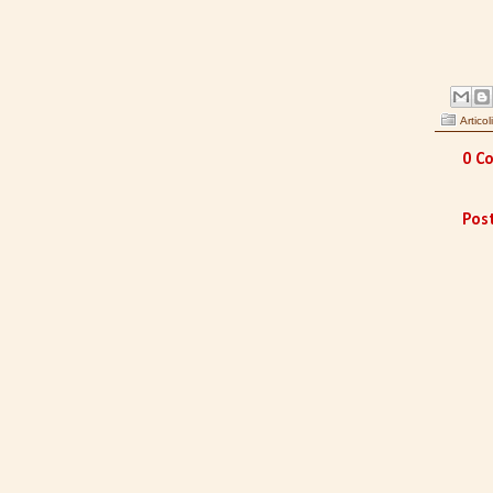
Articoli
0 Co
Pos