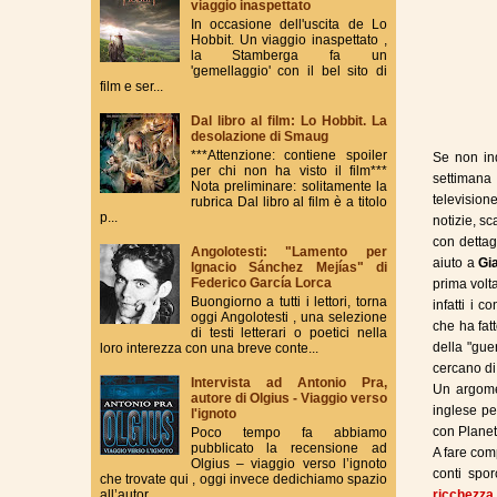
viaggio inaspettato
In occasione dell'uscita de Lo
Hobbit. Un viaggio inaspettato ,
la Stamberga fa un
'gemellaggio' con il bel sito di
film e ser...
Dal libro al film: Lo Hobbit. La
desolazione di Smaug
***Attenzione: contiene spoiler
Se non ind
per chi non ha visto il film***
settimana
Nota preliminare: solitamente la
television
rubrica Dal libro al film è a titolo
p...
notizie, sc
con dettag
Angolotesti: "Lamento per
aiuto a
Gia
Ignacio Sánchez Mejías" di
Federico García Lorca
prima volt
Buongiorno a tutti i lettori, torna
infatti i c
oggi Angolotesti , una selezione
che ha fatt
di testi letterari o poetici nella
della "gue
loro interezza con una breve conte...
cercano di 
Intervista ad Antonio Pra,
Un argome
autore di Olgius - Viaggio verso
inglese pe
l'ignoto
con Planet
Poco tempo fa abbiamo
pubblicato la recensione ad
A fare com
Olgius – viaggio verso l’ignoto
conti spor
che trovate qui , oggi invece dedichiamo spazio
all’autor...
ricchezza