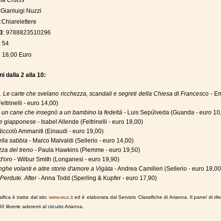
Via Crucis
:Gianluigi Nuzzi
e
:Chiarelettere
3
: 9788823510296
: 54
: 18,00 Euro
i dalla 2 alla 10:
. Le carte che svelano ricchezza, scandali e segreti della Chiesa di Francesco
- Em
Feltrinelli - euro 14,00)
i un cane che insegnò a un bambino la fedeltà
- Luis Sepúlveda (Guanda - euro 10
e giapponese
- Isabel Allende (Feltrinelli - euro 18,00)
Niccolò Ammaniti (Einaudi - euro 19,00)
lla sabbia
- Marco Malvaldi (Sellerio - euro 14,00)
za del treno
- Paula Hawkins (Piemme - euro 19,50)
 d'oro
- Wilbur Smith (Longanesi - euro 19,90)
nghe volanti e altre storie d'amore a Vigàta
- Andrea Camilleri (Sellerio - euro 18,00
Perdute. After
- Anna Todd (Sperling & Kupfer - euro 17,90)
ifica è tratta dal sito
www.wuz.it
ed è elaborata dal Servizio Classifiche di Arianna. Il panel di rif
00 librerie aderenti al circuito Arianna.