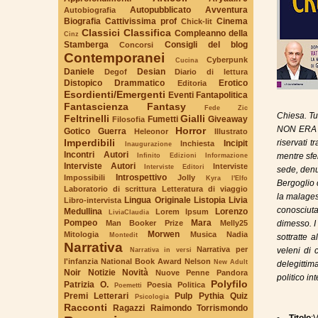
Autopubblicato
Avventura
Autobiografia
Biografia
Cattivissima prof
Cinema
Chick-lit
Classici
Classifica
Compleanno della
Cinz
Stamberga
Consigli del blog
Concorsi
Contemporanei
Cyberpunk
Cucina
Daniele
Desian
Degof
Diario di lettura
Distopico
Drammatico
Erotico
Editoria
Esordienti/Emergenti
Eventi
Fantapolitica
Fantascienza
Fantasy
Fede Zic
Chiesa. T
Feltrinelli
Gialli
Fumetti
Giveaway
Filosofia
NON ERA MA
Horror
Gotico
Guerra
Heleonor
Illustrato
Imperdibili
riservati t
Incipit
Inchiesta
Inaugurazione
Incontri Autori
Infinito Edizioni
Informazione
mentre sfe
Interviste Autori
Interviste
Interviste Editori
sede, den
Introspettivo
Impossibili
Jolly
Kyra l'Elfo
Bergoglio 
Laboratorio di scrittura
Letteratura di viaggio
la malages
Lingua Originale
Listopia
Livia
Libro-intervista
conosciut
Medullina
Lorenzo
Lorem Ipsum
LiviaClaudia
Pompeo
Mara
Man Booker Prize
Melly25
dimesso. I
Morwen
Mitologia
Musica
Nadia
Montedit
sottratte a
Narrativa
Narrativa per
Narrativa in versi
veleni di 
l'infanzia
National Book Award
Nelson
New Adult
delegittim
Noir
Notizie
Novità
Nuove Penne
Pandora
politico in
Polyfilo
Patrizia O.
Poesia
Politica
Poemetti
Premi Letterari
Pulp
Pythia
Quiz
Psicologia
Racconti
Ragazzi
Raimondo Torrismondo