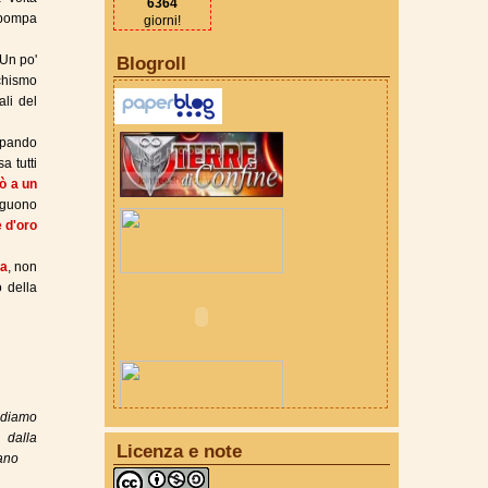
6364
a pompa
giorni!
 Un po'
Blogroll
chismo
ali del
cupando
a tutti
ò a un
eguono
e d'oro
ia
, non
 della
odiamo
, dalla
Licenza e note
cano