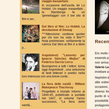
viaggio inaspettato
In occasione dell'uscita de Lo
Hobbit. Un viaggio inaspettato ,
la Stamberga fa un
'gemellaggio' con il bel sito di
film e ser...
Dal libro al film: Lo Hobbit. La
desolazione di Smaug
***Attenzione: contiene spoiler
per chi non ha visto il film***
Recen
Nota preliminare: solitamente la
rubrica Dal libro al film è a titolo
p...
Ero molto 
Angolotesti: "Lamento per
essendo pr
Ignacio Sánchez Mejías" di
Federico García Lorca
non arriva
Buongiorno a tutti i lettori, torna
Valerio La
oggi Angolotesti , una selezione
invidiare a
di testi letterari o poetici nella
loro interezza con una breve conte...
Nephilim
è
stile estr
La fiera delle vanità - William
occasioni,
Makepeace Thackeray
Progettato e iniziato intorno al
diverso fo
1844-45, pubblicato a puntate
punto di v
nel 1847, in volume l'anno
possibilit
successivo, "La fiera delle
vanità...
protagonis