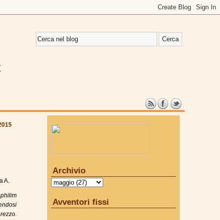
2015
Archivio
a A.
philim
Avventori fissi
tendosi
rezzo.