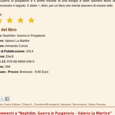
Guerra in purgatorio
è il primo volume di una trilogia e sarei davvero felice d
ecensire il seguito. 5 stelle +, direi, per un libro che merita davvero di essere letto.
o:
 del libro
o:
Nephilim. Guerra in Purgatorio
re:
Valerio La Martire
ore:
Armando Curcio
 di Pubblicazione:
2014
ana:
Electi
-13:
978-88-6868-048-0
ne:
288
ato - Prezzo:
Brossura - 9,90 Euro
o Curcio Editore
,
Chiara A.
,
Esordienti/Emergenti
,
Narrativa
,
Recensione
,
Urban Fantasy
ommenti a “Nephilim. Guerra in Purgatorio - Valerio La Martire”