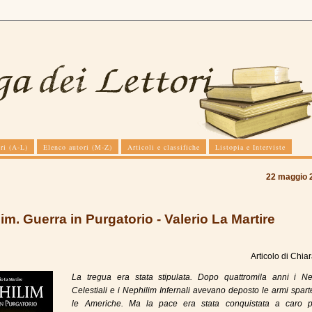
ri (A-L)
Elenco autori (M-Z)
Articoli e classifiche
Listopia e Interviste
22 maggio 
im. Guerra in Purgatorio - Valerio La Martire
Articolo di
Chiar
La tregua era stata stipulata. Dopo quattromila anni i Ne
Celestiali e i Nephilim Infernali avevano deposto le armi spar
le Americhe. Ma la pace era stata conquistata a caro p