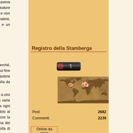
 aveva
reature
o e non
atore,
e e un
Registro della Stamberga
erché,
ui fine
autore
ulla da
e a uno
n varie
 a ogni
tolo al
Post:
2682
ore la
Commenti:
2239
ima dei
olta di
Online da