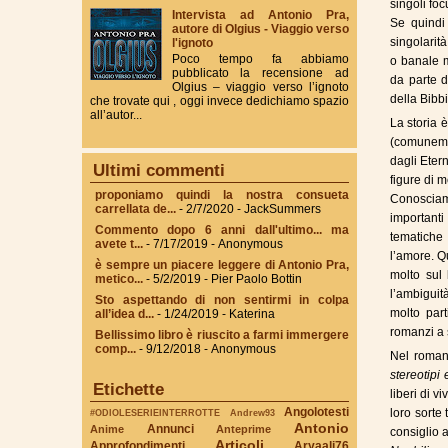
singoli foc
Intervista ad Antonio Pra,
Se quindi 
autore di Olgius - Viaggio verso
singolarit
l'ignoto
Poco tempo fa abbiamo
o banale m
pubblicato la recensione ad
da parte d
Olgius – viaggio verso l’ignoto
della Bibbi
che trovate qui , oggi invece dedichiamo spazio
all’autor...
La storia è
(comunemen
dagli Etern
Ultimi commenti
figure di 
proponiamo quindi la nostra consueta
Conosciamo
carrellata de...
- 2/7/2020
- JackSummers
important
Commento dopo 6 anni dall'ultimo... ma
tematiche
avete t...
- 7/17/2019
- Anonymous
l’amore. Q
è sempre un piacere leggere di Antonio Pra,
molto sul
metico...
- 5/2/2019
- Pier Paolo Bottin
l’ambiguit
Sto aspettando di non sentirmi in colpa
molto part
all’idea d...
- 1/24/2019
- Katerina
romanzi a 
Bellissimo libro è riuscito a farmi immergere
comp...
- 9/12/2018
- Anonymous
Nel romanz
stereotipi 
Etichette
liberi di v
Angolotesti
loro sorte 
#ODIOLESERIEINTERROTTE
Andrew93
Antonio
Annunci
Anime
Anteprime
consiglio a
Articoli
Approfondimenti
Aryaali76