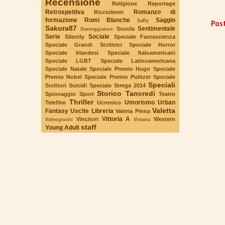
Recensione
Religione
Reportage
Retrospettiva
Romanzo di
Ricciolineri
formazione
Romi Blanche
Saggio
SaRy
Pos
Sakura87
Sentimentale
Scuola
Sceneggiature
Serie
Sociale
Silently
Speciale Fantascienza
Speciale Grandi Scrittrici
Speciale Horror
Speciale Irlandesi
Speciale Italoamericani
Speciale LGBT
Speciale Latinoamericana
Speciale Natale
Speciale Premio Hugo
Speciale
Premio Nobel
Speciale Premio Pulitzer
Speciale
Speciali
Scrittori Suicidi
Speciale Strega 2014
Storico
Tancredi
Spionaggio
Sport
Teatro
Thriller
Umorismo
Urban
Telefilm
Ucronico
Valetta
Fantasy
Uscite Libreria
Valeria Pinna
Vittoria A
Vincitori
Western
Videogiochi
Viviana
staff
Young Adult