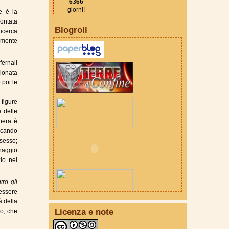
6366
giorni!
re è la
contata
Blogroll
ricerca
camente
fernali
ionata
 poi le
 figure
 delle
pera è
iocando
sesso;
naggio
io nei
tro gli
 essere
à della
Licenza e note
zo, che