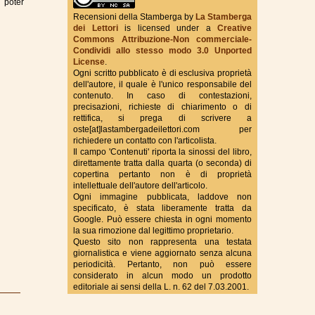
i poter
Recensioni della Stamberga
by
La Stamberga
dei Lettori
is licensed under a
Creative
Commons Attribuzione-Non commerciale-
True Fantasy Italy
Condividi allo stesso modo 3.0 Unported
License
.
Ogni scritto pubblicato è di esclusiva proprietà
dell'autore, il quale è l'unico responsabile del
contenuto. In caso di contestazioni,
precisazioni, richieste di chiarimento o di
rettifica, si prega di scrivere a
oste[at]lastambergadeilettori.com per
richiedere un contatto con l'articolista.
Il campo 'Contenuti' riporta la sinossi del libro,
direttamente tratta dalla quarta (o seconda) di
copertina pertanto non è di proprietà
intellettuale dell'autore dell'articolo.
Ogni immagine pubblicata, laddove non
specificato, è stata liberamente tratta da
Google. Può essere chiesta in ogni momento
la sua rimozione dal legittimo proprietario.
Questo sito non rappresenta una testata
giornalistica e viene aggiornato senza alcuna
periodicità. Pertanto, non può essere
considerato in alcun modo un prodotto
editoriale ai sensi della L. n. 62 del 7.03.2001.