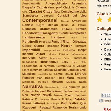
Nephilim. 
Autopubblicato
Avventura
Autobiografia
leggere e r
Biografia
Cattivissima prof
Cinema
Chick-lit
Classici
Classifica
Compleanno della
Cinz
Giudizi
Stamberga
Consigli del blog
Concorsi
Contemporanei
Cyberpunk
Cucina
Daniele
Desian
Degof
Diario di lettura
Dettagli
Distopico
Drammatico
Erotico
Editoria
Esordienti/Emergenti
Eventi
Fantapolitica
Titol
Fantascienza
Fantasy
Fede Zic
Auto
Feltrinelli
Gialli
Fumetti
Giveaway
Filosofia
Edit
Horror
Gotico
Guerra
Heleonor
Illustrato
Data
Imperdibili
Incipit
Inchiesta
Inaugurazione
Incontri Autori
Coll
Infinito Edizioni
Informazione
Interviste Autori
Interviste
Interviste Editori
ISBN
Introspettivo
Impossibili
Jolly
Kyra l'Elfo
Pagi
Laboratorio di scrittura
Letteratura di viaggio
Form
Lingua Originale
Listopia
Livia
Libro-intervista
Medullina
Lorenzo
Lorem Ipsum
LiviaClaudia
Pompeo
Mara
Man Booker Prize
Melly25
Morwen
Mitologia
Musica
Nadia
Montedit
Narrativa
Narrativa per
Narrativa in versi
l'infanzia
National Book Award
Nelson
New Adult
Noir
Notizie
Novità
Nuove Penne
Pandora
Polyfilo
Patrizia O.
Poesia
Politica
Poemetti
Armand
Premi Letterari
Pulp
Pythia
Quiz
Psicologia
Racconti
Ragazzi
Raimondo Torrismondo
0 C