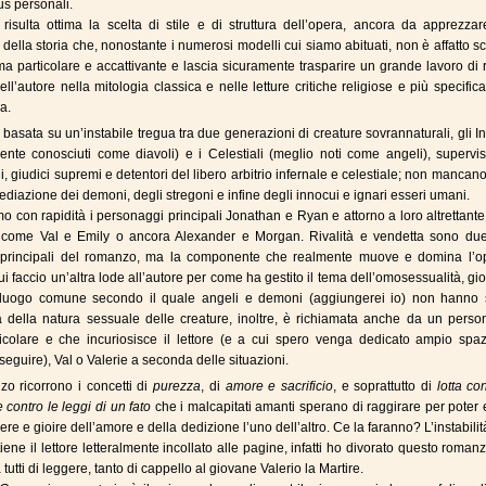
us personali.
risulta ottima la scelta di stile e di struttura dell’opera, ancora da apprezza
à della storia che, nonostante i numerosi modelli cui siamo abituati, non è affatto s
a particolare e accattivante e lascia sicuramente trasparire un grande lavoro di 
ell’autore nella mitologia classica e nelle letture critiche religiose e più specifi
a.
 basata su un’instabile tregua tra due generazioni di creature sovrannaturali, gli In
te conosciuti come diavoli) e i Celestiali (meglio noti come angeli), supervis
i, giudici supremi e detentori del libero arbitrio infernale e celestiale; non mancano
mediazione dei demoni, degli stregoni e infine degli innocui e ignari esseri umani.
 con rapidità i personaggi principali Jonathan e Ryan e attorno a loro altrettante
i come Val e Emily o ancora Alexander e Morgan. Rivalità e vendetta sono due
 principali del romanzo, ma la componente che realmente muove e domina l’o
ui faccio un’altra lode all’autore per come ha gestito il tema dell’omosessualità, g
 luogo comune secondo il quale angeli e demoni (aggiungerei io) non hanno 
à della natura sessuale delle creature, inoltre, è richiamata anche da un perso
icolare e che incuriosisce il lettore (e a cui spero venga dedicato ampio spaz
seguire), Val o Valerie a seconda delle situazioni.
o ricorrono i concetti di
purezza
, di
amore e sacrificio
, e soprattutto di
lotta con
e contro le leggi di un fato
che i malcapitati amanti sperano di raggirare per poter
ivere e gioire dell’amore e della dedizione l’uno dell’altro. Ce la faranno? L’instabilit
tiene il lettore letteralmente incollato alle pagine, infatti ho divorato questo roman
 tutti di leggere, tanto di cappello al giovane Valerio la Martire.