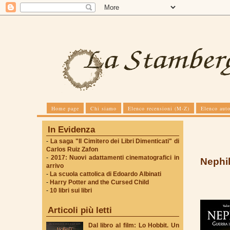
Home page
Chi siamo
Elenco recensioni (M-Z)
Elenco auto
In Evidenza
-
La saga "Il Cimitero dei Libri Dimenticati" di
Carlos Ruiz Zafon
-
2017: Nuovi adattamenti cinematografici in
Nephil
arrivo
-
La scuola cattolica di Edoardo Albinati
-
Harry Potter and the Cursed Child
-
10 libri sui libri
Articoli più letti
Dal libro al film: Lo Hobbit. Un