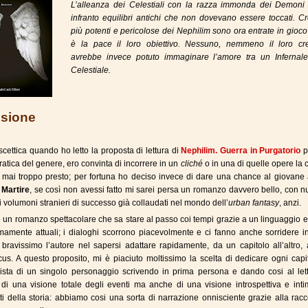
L’alleanza dei Celestiali con la razza immonda dei Demoni
infranto equilibri antichi che non dovevano essere toccati. C
più potenti e pericolose dei Nephilim sono ora entrate in gioc
è la pace il loro obiettivo. Nessuno, nemmeno il loro cre
avrebbe invece potuto immaginare l’amore tra un Infernal
Celestiale.
sione
scettica quando ho letto la proposta di lettura di
Nephilim. Guerra in Purgatorio
p
atica del genere, ero convinta di incorrere in un
cliché
o in una di quelle opere la c
 mai troppo presto; per fortuna ho deciso invece di dare una chance al giovane 
 Martire
, se così non avessi fatto mi sarei persa un romanzo davvero bello, con n
i volumoni stranieri di successo già collaudati nel mondo dell’
urban fantasy
, anzi.
 un romanzo spettacolare che sa stare al passo coi tempi grazie a un linguaggio 
emamente attuali; i dialoghi scorrono piacevolmente e ci fanno anche sorridere i
 bravissimo l’autore nel sapersi adattare rapidamente, da un capitolo all’altro,
cus. A questo proposito, mi è piaciuto moltissimo la scelta di dedicare ogni capi
ista di un singolo personaggio scrivendo in prima persona e dando cosi al lett
à di una visione totale degli eventi ma anche di una visione introspettiva e int
ti della storia: abbiamo cosi una sorta di narrazione onnisciente grazie alla racc