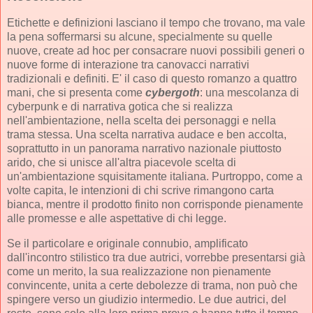
Etichette e definizioni lasciano il tempo che trovano, ma vale
la pena soffermarsi su alcune, specialmente su quelle
nuove, create ad hoc per consacrare nuovi possibili generi o
nuove forme di interazione tra canovacci narrativi
tradizionali e definiti. E' il caso di questo romanzo a quattro
mani, che si presenta come
cybergoth
: una mescolanza di
cyberpunk e di narrativa gotica che si realizza
nell'ambientazione, nella scelta dei personaggi e nella
trama stessa. Una scelta narrativa audace e ben accolta,
soprattutto in un panorama narrativo nazionale piuttosto
arido, che si unisce all'altra piacevole scelta di
un'ambientazione squisitamente italiana. Purtroppo, come a
volte capita, le intenzioni di chi scrive rimangono carta
bianca, mentre il prodotto finito non corrisponde pienamente
alle promesse e alle aspettative di chi legge.
Se il particolare e originale connubio, amplificato
dall'incontro stilistico tra due autrici, vorrebbe presentarsi già
come un merito, la sua realizzazione non pienamente
convincente, unita a certe debolezze di trama, non può che
spingere verso un giudizio intermedio. Le due autrici, del