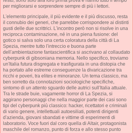
resto, sono solo alla loro prima prova e hanno tutto il tempo
per migliorarsi e sorprendere sempre di più i lettori.
L'elemento principale, il più evidente e il più discusso, resta
il connubio dei generi, che parrebbe corrispondere ai distinti
gusti delle due scrittrici. L'incontro però non si risolve in una
reciproca contaminazione, né in una piena fusione: del
gotico si salva solo una certa coloratura della città di La
Spezia, mentre tutto l'intreccio e buona parte
dell'ambientazione fantascientifica si ascrivano al collaudato
cyberpunk di gibsoniana memoria. Nello specifico, troviamo
un'Italia futura disgregata e trasfigurata in una distopia che
ha portato alle estreme conseguenze la divaricazione tra
ricchi e poveri, tra elites e minoranze. Un tema classico, ma
ben sorretto da connotazioni sociologiche specifiche,
sintomo di un attento sguardo delle autrici sull'Italia attuale.
Tra le strade buie, vagamente horror di La Spezia, si
aggirano personaggi che nella maggior parte dei casi sono
tipi del cyberpunk più classico: hacker, ricettatori e criminali
di vario genere, intellettuali autoesiliati, potenti dirigenti
d'azienda, giovani sbandati e vittime di esperimenti di
laboratorio. Voce fuori dal coro quella di Altair, protagonista
maschile del romanzo, punto di forza e allo stesso punto