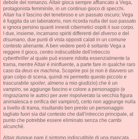
debole del romanzo. Altair gioca sempre affiancato a Vega,
protagonista femminile, in un continuo gioco di specchi.
Altair ha il fascino del tenebroso e un passato oscuro; Vega
è fuggita da un laboratorio, non ricorda nulla del suo passato
e ignora persino quanti innesti cibernetici ospiti il suo corpo.
I due, insieme, incarnano spiriti differenti del
diverso
e del
disumano
, due punti di vista opposti calati in un comune
contesto alienante. A ben vedere però è soltanto Vega a
reggere il gioco, centro indiscutibile dell'intreccio
cyberthriller
al quale può essere ridotta essenzialmente la
trama, mentre Altair è ininfluente, a parte fare in qualche raro
caso da
deus ex machina
. Scoprire poi (e non è davvero un
gran colpo di scena, quindi mi permetto questo piccolo e
trascurabile
spoiler
, almeno a mio giudizio) che è un
vampiro
, se aggiunge fascino e colore a personaggio (e
ringraziamo le autrici per aver rispolverato la vecchia figura
animalesca e orrifica del vampiro!), certo non aggiunge nulla
a livello di trama, risultando ben presto un personaggio
tagliato fuori sia dal contesto che dall'intreccio principale, al
punto che potrebbe essere eliminato senza che cambi
alcunché.
Altair dunque pare il sintomo indiscutibile di una mancata