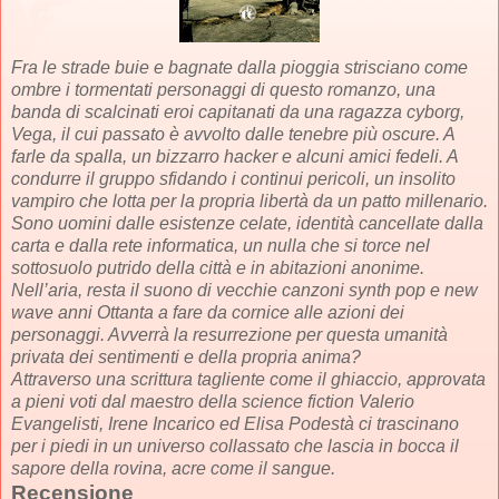
Fra le strade buie e bagnate dalla pioggia strisciano come
ombre i tormentati personaggi di questo romanzo, una
banda di scalcinati eroi capitanati da una ragazza cyborg,
Vega, il cui passato è avvolto dalle tenebre più oscure. A
farle da spalla, un bizzarro hacker e alcuni amici fedeli. A
condurre il gruppo sfidando i continui pericoli, un insolito
vampiro che lotta per la propria libertà da un patto millenario.
Sono uomini dalle esistenze celate, identità cancellate dalla
carta e dalla rete informatica, un nulla che si torce nel
sottosuolo putrido della città e in abitazioni anonime.
Nell’aria, resta il suono di vecchie canzoni synth pop e new
wave anni Ottanta a fare da cornice alle azioni dei
personaggi. Avverrà la resurrezione per questa umanità
privata dei sentimenti e della propria anima?
Attraverso una scrittura tagliente come il ghiaccio, approvata
a pieni voti dal maestro della science fiction Valerio
Evangelisti, Irene Incarico ed Elisa Podestà ci trascinano
per i piedi in un universo collassato che lascia in bocca il
sapore della rovina, acre come il sangue.
Recensione