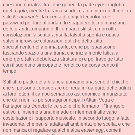
coesione narrativa tra i due generi: la parte
cyber
ingloba
quella
goth
, mentre la trama si riduce a un intreccio thriller in
stile
Neuromante
, la ricerca di gingilli tecnologici e
password per fare affondare lo strapotere tecnofinanziario
delle grandi compagnie. Il comparto stilistico non offre
consolazioni, la scrittura risulta talvolta spenta e opaca,
salvo improvvise colorazioni gotiche della città,
specialmente nella prima parte, e che poi spariscono,
lasciando spazio a una trama che inizialmente fatica a
emergere (altra debolezza strutturale) e poi travolge tutto
con il suo ritmo sincopato e frenetico da corsa contro il
tempo.
Sull'altro piatto della bilancia poniamo una serie di chicche
che si possono considerare dei regalini da parte delle autrici
ai loro lettori: il campo semantico astronomico, innanzitutto,
che dà i nomi ai personaggi principali (Altair, Vega e
l'antagonista Deneb: le tre stelle che formano il "triangolo
estivo"), insieme a una miriade di riferimenti alle varie
costellazioni; il supporto musicale, in secondo luogo, affatto
invadente, che ben si adatta all'ambientazione scelta, e che
non manca di regalare qualche altra
easter egg
, come il