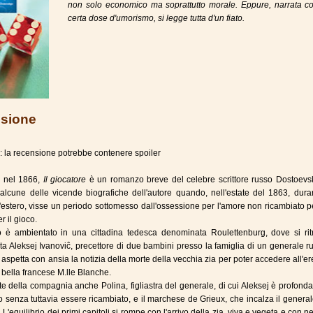
non solo economico ma soprattutto morale. Eppure, narrata c
certa dose d'umorismo, si legge tutta d'un fiato.
sione
: la recensione potrebbe contenere spoiler
o nel 1866,
Il giocatore
è un romanzo breve del celebre scrittore russo Dostoevsk
 alcune delle vicende biografiche dell'autore quando, nell'estate del 1863, dur
l'estero, visse un periodo sottomesso dall'ossessione per l'amore non ricambiato 
r il gioco.
o è ambientato in una cittadina tedesca denominata Roulettenburg, dove si ritr
ta Aleksej Ivanoviĉ, precettore di due bambini presso la famiglia di un generale r
 aspetta con ansia la notizia della morte della vecchia zia per poter accedere all'er
 bella francese M.lle Blanche.
e della compagnia anche Polina, figliastra del generale, di cui Aleksej è profon
 senza tuttavia essere ricambiato, e il marchese de Grieux, che incalza il general
. L'equilibrio dei primi capitoli si rompe con l'arrivo della zia, viva e vegeta e con 