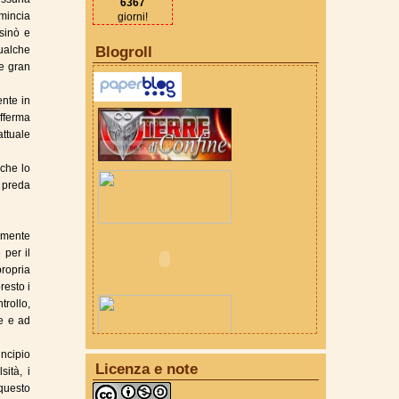
6367
omincia
giorni!
asinò e
qualche
Blogroll
re gran
ente in
afferma
ttuale
 che lo
n preda
ramente
 per il
propria
resto i
trollo,
re e ad
incipio
Licenza e note
ità, i
 questo