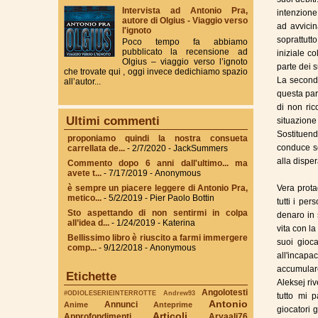
Intervista ad Antonio Pra,
intenzione
autore di Olgius - Viaggio verso
ad avvicin
l'ignoto
soprattutt
Poco tempo fa abbiamo
pubblicato la recensione ad
iniziale c
Olgius – viaggio verso l’ignoto
parte dei 
che trovate qui , oggi invece dedichiamo spazio
La seconda
all’autor...
questa par
di non ric
Ultimi commenti
situazione 
Sostituend
proponiamo quindi la nostra consueta
conduce se
carrellata de...
- 2/7/2020
- JackSummers
alla disper
Commento dopo 6 anni dall'ultimo... ma
avete t...
- 7/17/2019
- Anonymous
è sempre un piacere leggere di Antonio Pra,
Vera prota
metico...
- 5/2/2019
- Pier Paolo Bottin
tutti i pe
Sto aspettando di non sentirmi in colpa
denaro in 
all’idea d...
- 1/24/2019
- Katerina
vita con l
Bellissimo libro è riuscito a farmi immergere
suoi gioca
comp...
- 9/12/2018
- Anonymous
all'incapa
accumular
Etichette
Aleksej ri
Angolotesti
#ODIOLESERIEINTERROTTE
Andrew93
tutto mi p
Antonio
Annunci
Anime
Anteprime
giocatori 
Articoli
Approfondimenti
Aryaali76