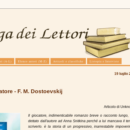
ri (A-L)
Elenco autori (M-Z)
Articoli e classifiche
Listopia e Interviste
19 luglio
catore - F. M. Dostoevskij
Articolo di
Unkn
Il giocatore
, indimenticabile romanzo breve o racconto lungo,
dettato dall'autore ad Anna Snitkina perché a lui mancava il t
scriverlo. è la storia di un progressivo, inarrestabile impover