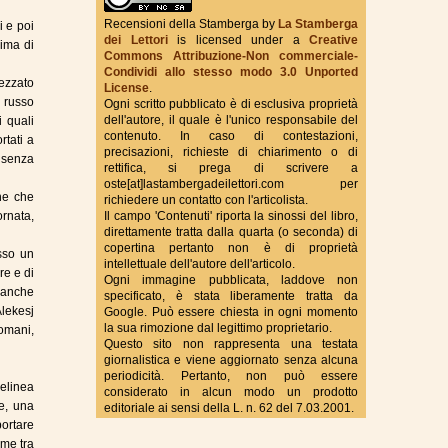
Recensioni della Stamberga
by
La Stamberga
i e poi
dei Lettori
is licensed under a
Creative
rima di
Commons Attribuzione-Non commerciale-
True Fantasy Italy
Condividi allo stesso modo 3.0 Unported
rezzato
License
.
n russo
Ogni scritto pubblicato è di esclusiva proprietà
dell'autore, il quale è l'unico responsabile del
i quali
contenuto. In caso di contestazioni,
rtati a
precisazioni, richieste di chiarimento o di
i senza
rettifica, si prega di scrivere a
oste[at]lastambergadeilettori.com per
che che
richiedere un contatto con l'articolista.
ornata,
Il campo 'Contenuti' riporta la sinossi del libro,
direttamente tratta dalla quarta (o seconda) di
copertina pertanto non è di proprietà
esso un
intellettuale dell'autore dell'articolo.
re e di
Ogni immagine pubblicata, laddove non
e anche
specificato, è stata liberamente tratta da
Alekesj
Google. Può essere chiesta in ogni momento
la sua rimozione dal legittimo proprietario.
omani,
Questo sito non rappresenta una testata
giornalistica e viene aggiornato senza alcuna
periodicità. Pertanto, non può essere
elinea
considerato in alcun modo un prodotto
re, una
editoriale ai sensi della L. n. 62 del 7.03.2001.
portare
ime tra