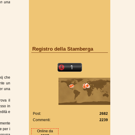
on una
Registro della Stamberga
ij che
ante un
per una
ova il
usso in
edità e
Post:
2682
Commenti:
2239
damente
e per i
Online da
nessuna