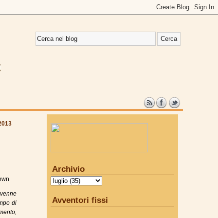
 2013
Archivio
own
 venne
Avventori fissi
empo di
imento,