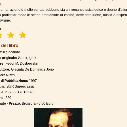
i.
ella narrazione è molto serrato sebbene sia un romanzo psicologico e degne d'att
in particolar modo le scene ambientate al casinò, dove corruzione, falsità e dispe
ovrane.
o:
 del libro
o:
Il giocatore
o originale:
Игрок, Igrok
re:
Fedor M. Dostoevskij
uttore:
Giacinta De Dominicis Jorio
ore:
Rizzoli
 di Pubblicazione:
1997
ana:
BUR Superclassici
-13:
9788817018678
ne:
220
ato - Prezzo:
Brossura - 6,50 Euro