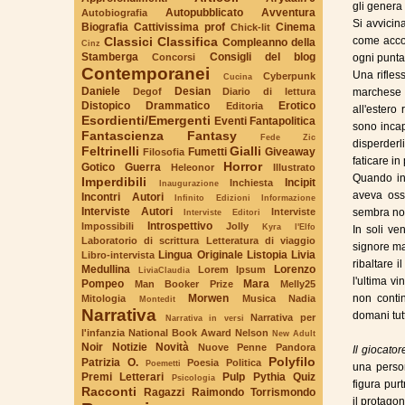
gli genera 
Autopubblicato
Avventura
Autobiografia
Si avvicin
Biografia
Cattivissima prof
Cinema
Chick-lit
Classici
Classifica
come accom
Compleanno della
Cinz
Stamberga
Consigli del blog
Concorsi
ogni punta
Contemporanei
Una rifles
Cyberpunk
Cucina
Daniele
Desian
Degof
Diario di lettura
marchese f
Distopico
Drammatico
Erotico
Editoria
all'estero
Esordienti/Emergenti
Eventi
Fantapolitica
sono incapa
Fantascienza
Fantasy
Fede Zic
disperderl
Feltrinelli
Gialli
Fumetti
Giveaway
Filosofia
faticare i
Horror
Gotico
Guerra
Heleonor
Illustrato
Quando inf
Imperdibili
Incipit
Inchiesta
Inaugurazione
aveva osse
Incontri Autori
Infinito Edizioni
Informazione
Interviste Autori
Interviste
sembra non
Interviste Editori
Introspettivo
Impossibili
Jolly
Kyra l'Elfo
In soli ve
Laboratorio di scrittura
Letteratura di viaggio
signore ma
Lingua Originale
Listopia
Livia
Libro-intervista
ribaltare 
Medullina
Lorenzo
Lorem Ipsum
LiviaClaudia
l'ultima vi
Pompeo
Mara
Man Booker Prize
Melly25
Morwen
non conti
Mitologia
Musica
Nadia
Montedit
Narrativa
domani tutt
Narrativa per
Narrativa in versi
l'infanzia
National Book Award
Nelson
New Adult
Noir
Notizie
Novità
Nuove Penne
Pandora
Il giocator
Polyfilo
Patrizia O.
Poesia
Politica
Poemetti
una person
Premi Letterari
Pulp
Pythia
Quiz
Psicologia
figura pur
Racconti
Ragazzi
Raimondo Torrismondo
il protagon