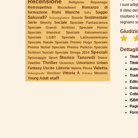
Recensione
Religione
Reportage
i suoi artigl
Retrospettiva
Romanzo di
Ricciolineri
Il ritmo d
formazione
Romi Blanche
Saggio
SaRy
risultano 
Sakura87
Sentimentale
Scuola
Sceneggiature
regnano s
Serie
Sociale
Silently
Speciale Fantascienza
Speciale Grandi Scrittrici
Speciale Horror
Giudizi
Speciale Irlandesi
Speciale Italoamericani
Speciale LGBT
Speciale Latinoamericana
Speciale Natale
Speciale Premio Hugo
Speciale
Premio Nobel
Speciale Premio Pulitzer
Speciale
Dettagli
Speciali
Scrittori Suicidi
Speciale Strega 2014
Titol
Storico
Tancredi
Spionaggio
Sport
Teatro
Thriller
Umorismo
Urban
Titol
Telefilm
Ucronico
Valetta
Fantasy
Uscite Libreria
Valeria Pinna
Auto
Vittoria A
Vincitori
Western
Videogiochi
Viviana
Trad
staff
Young Adult
Edit
Data
Coll
ISBN
Pagi
Form