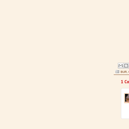
BUR
,
1 C