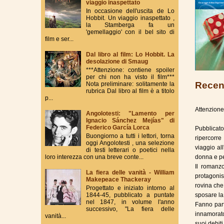
viaggio inaspettato
In occasione dell'uscita de Lo
Hobbit. Un viaggio inaspettato ,
la Stamberga fa un
'gemellaggio' con il bel sito di
film e ser...
Dal libro al film: Lo Hobbit. La
desolazione di Smaug
***Attenzione: contiene spoiler
per chi non ha visto il film***
Recen
Nota preliminare: solitamente la
rubrica Dal libro al film è a titolo
p...
Attenzione
Angolotesti: "Lamento per
Ignacio Sánchez Mejías" di
Federico García Lorca
Pubblicat
Buongiorno a tutti i lettori, torna
ripercorre
oggi Angolotesti , una selezione
viaggio al
di testi letterari o poetici nella
loro interezza con una breve conte...
donna e pe
Il romanz
La fiera delle vanità - William
protagonis
Makepeace Thackeray
rovina che
Progettato e iniziato intorno al
1844-45, pubblicato a puntate
sposare la
nel 1847, in volume l'anno
Fanno part
successivo, "La fiera delle
innamorato
vanità...
suoi debiti