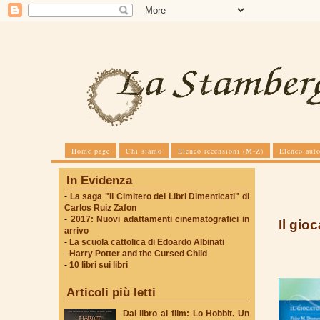
Home page
Chi siamo
Elenco recensioni (M-Z)
Elenco auto
In Evidenza
-
La saga "Il Cimitero dei Libri Dimenticati" di
Carlos Ruiz Zafon
-
2017: Nuovi adattamenti cinematografici in
Il gio
arrivo
-
La scuola cattolica di Edoardo Albinati
-
Harry Potter and the Cursed Child
-
10 libri sui libri
Articoli più letti
Dal libro al film: Lo Hobbit. Un