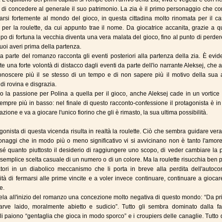
 di concedere al generale il suo patrimonio. La zia è il primo personaggio che c
arsi fortemente al mondo del gioco, in questa cittadina molto rinomata per il c
o per la roulette, da cui appunto trae il nome. Da giocatrice accanita, grazie a 
olpo di fortuna la vecchia diventa una vera malata del gioco, fino al punto di perde
suoi averi prima della partenza.
 parte del romanzo racconta gli eventi posteriori alla partenza della zia. È evid
te una forte volontà di distacco dagli eventi da parte dell'io narrante Aleksej, che 
onoscere più il se stesso di un tempo e di non sapere più il motivo della sua a
di rovina e disgrazia.
o la passione per Polina a quella per il gioco, anche Aleksej cade in un vortice
mpre più in basso: nel finale di questo racconto-confessione il protagonista è i
azione e va a giocare l'unico fiorino che gli è rimasto, la sua ultima possibilità.
gonista di questa vicenda risulta in realtà la roulette. Ciò che sembra guidare ve
rsonaggi che in modo più o meno significativo vi si avvicinano non è tanto l'amore
sé quanto piuttosto il desiderio di raggiungere uno scopo, di veder cambiare la 
a semplice scelta casuale di un numero o di un colore. Ma la roulette risucchia ben p
tori in un diabolico meccanismo che li porta in breve alla perdita dell'autocon
cità di fermarsi alle prime vincite e a voler invece continuare, continuare a gioca
e.
vela all'inizio del romanzo una concezione molto negativa di questo mondo: “Da pr
arve laido, moralmente abietto e sudicio”. Tutto gli sembra dominato dalla fals
gli paiono “gentaglia che gioca in modo sporco” e i croupiers delle canaglie. Tutto