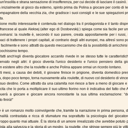
un'insolita e strana sensazione di insofferenza, per cui decide di lasciare il casinò.
a inizialmente al gioco da esterno, spinto prima da Polina a giocare per conto di le
pagnatore della vecchia zia, che gradisce i suoi consigli e le sue spiegazioni p
ta.
sione molto interessante è contenuta nel dialogo tra il protagonista e il tanto disp
rancese al quale Aleksej (alter ego di Dostoevskij ) spiega come sia facile per u
 rovinarsi: la roulette è, secondo il suo parere, creata appositamente per i russi, 
ci di trattenere i propri capitali, al contrario degli altri europei, ma altresì sono po
i facilmente e sono attratti da questo meccanismo che dà la possibilità di arricchirs
n pochissimo tempo.
atti anch'egli diventa giocatore accanito rivede in se stesso tutte le caratteristi
rvato negli altri: il gioco diventa l'unico desiderio e l'unico pensiero della gi
 esistere altro che la roulette e anche Polina appare ormai un ricordo lontano.
nti mesi, a causa dei debiti, il giovane finisce in prigione, diventa domestico pr
, dopo poco tempo, torna nuovamente alla roulette, di nuovo col desiderio di vince
il suo destino. Come attratto da una calamita non riesce a fare a meno di giocare 
ncita che lo porta a moltiplicare il suo ultimo fiorino non è indicativa del fatto che 
nuerà a giocare e giocare ancora nonostante la sua ultima esclamazione: “d
o finirà!”
e
è un romanzo molto coinvolgente che, tramite la narrazione in prima persona, d
alità contrastata e ricca di sfumature ma soprattutto la psicologia del giocato
troppo quanto mai attuale. È la storia di un amore irrealizzato che avrebbe potuto 
ista alla salvezza e la storia di un mostro, la roulette, che stringe sempre più le vitt