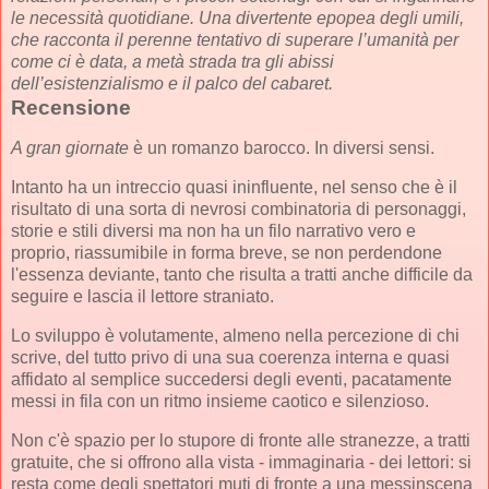
le necessità quotidiane. Una divertente epopea degli umili,
che racconta il perenne tentativo di superare l’umanità per
come ci è data, a metà strada tra gli abissi
dell’esistenzialismo e il palco del cabaret.
Recensione
A gran giornate
è un romanzo barocco. In diversi sensi.
Intanto ha un intreccio quasi ininfluente, nel senso che è il
risultato di una sorta di nevrosi combinatoria di personaggi,
storie e stili diversi ma non ha un filo narrativo vero e
proprio, riassumibile in forma breve, se non perdendone
l'essenza deviante, tanto che risulta a tratti anche difficile da
seguire e lascia il lettore straniato.
Lo sviluppo è volutamente, almeno nella percezione di chi
scrive, del tutto privo di una sua coerenza interna e quasi
affidato al semplice succedersi degli eventi, pacatamente
messi in fila con un ritmo insieme caotico e silenzioso.
Non c'è spazio per lo stupore di fronte alle stranezze, a tratti
gratuite, che si offrono alla vista - immaginaria - dei lettori: si
resta come degli spettatori muti di fronte a una messinscena