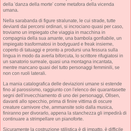
della 'danza della morte' come metafora della vicenda
umana.
Nella sarabanda di figure stralunate, le cui strade, tutte
devianti dai percorsi ordinari, si incrociano quasi per caso,
troviamo un impiegato che viaggia in macchina in
compagnia della sua amante, una bambola gonfiabile, un
impiegato trasformatosi in bodyguard e freak insieme,
coperto di tatuaggi e pronto a prodursi una fessura sulla
lingua in modo da averla biforcuta, lo scrittore rifugiatosi in
un sanatorio surreale, quasi una montagna incantata,
mentre mancano quasi del tutto personaggi femminili, se
non con ruoli laterali.
La mania catalografica delle deviazioni umane si estende
fino al parossismo, raggiunto con l'elenco dei quarantasette
segni dell'invecchiamento di uno dei personaggi, Ollsen,
davanti allo specchio, prima di finire vittima di oscure
creature carnivore che, ammansite solo dalla musica,
finiranno per divorarlo, appena la stanchezza gli impedirà di
continuare a strimpellare un pianoforte.
Sicuramente la costruzione stilistica è di impatto, è difficile