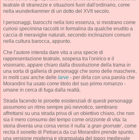
teatrale di stranezze e situazioni fuori dall'ordinario, come
nella
wunderkammer
di un dotto del XVII secolo.
I personaggi, barocchi nella loro essenza, si mostrano come
curiosi
specimina
raccolti in formalina da qualche erudito a
caccia di meraviglie naturali, secondo inclinazioni comuni
nella cultura barocca, appunto.
Che l'autore intenda dare vita a una specie di
rappresentazione teatrale, sospesa tra l'onirico e il
visionario, appare chiaro dalla dissoluzione della trama in
una sorta di galleria di personaggi che sono delle maschere,
in molti casi anche delle
larve
- per dirla con una parola che
Morandini ha usato come titolo del suo primo romanzo -
umane in cerca di fuga dalla realtà.
Strada facendo le piroette esistenziali di questi personaggi
assumono un ritmo sempre più nevrotico, sembrano
affrettarsi su una strada priva di un obiettivo chiaro, che non
sia il mero consumo del tempo come orizzonte di vita: la
storia diventa una corsa verso il nulla '
a gran giornate
', come
recita il sonetto di Petrarca da cui Morandini prende spunto,
una versione moderna e strampalata del
topos
medievale