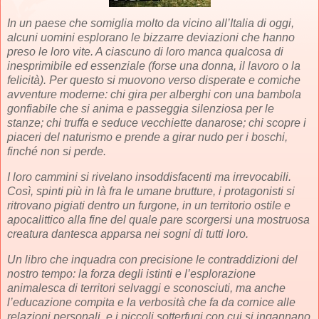
In un paese che somiglia molto da vicino all’Italia di oggi,
alcuni uomini esplorano le bizzarre deviazioni che hanno
preso le loro vite. A ciascuno di loro manca qualcosa di
inesprimibile ed essenziale (forse una donna, il lavoro o la
felicità). Per questo si muovono verso disperate e comiche
avventure moderne: chi gira per alberghi con una bambola
gonfiabile che si anima e passeggia silenziosa per le
stanze; chi truffa e seduce vecchiette danarose; chi scopre i
piaceri del naturismo e prende a girar nudo per i boschi,
finché non si perde.
I loro cammini si rivelano insoddisfacenti ma irrevocabili.
Così, spinti più in là fra le umane brutture, i protagonisti si
ritrovano pigiati dentro un furgone, in un territorio ostile e
apocalittico alla fine del quale pare scorgersi una mostruosa
creatura dantesca apparsa nei sogni di tutti loro.
Un libro che inquadra con precisione le contraddizioni del
nostro tempo: la forza degli istinti e l’esplorazione
animalesca di territori selvaggi e sconosciuti, ma anche
l’educazione compita e la verbosità che fa da cornice alle
relazioni personali, e i piccoli sotterfugi con cui si ingannano