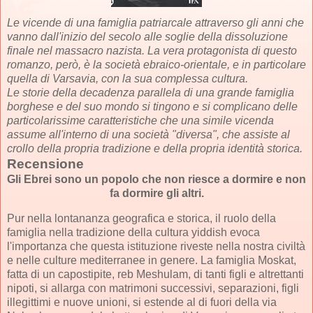
Le vicende di una famiglia patriarcale attraverso gli anni che
vanno dall'inizio del secolo alle soglie della dissoluzione
finale nel massacro nazista. La vera protagonista di questo
romanzo, però, è la società ebraico-orientale, e in particolare
quella di Varsavia, con la sua complessa cultura.
Le storie della decadenza parallela di una grande famiglia
borghese e del suo mondo si tingono e si complicano delle
particolarissime caratteristiche che una simile vicenda
assume all'interno di una società "diversa", che assiste al
crollo della propria tradizione e della propria identità storica.
Recensione
Gli Ebrei sono un popolo che non riesce a dormire e non
fa dormire gli altri.
Pur nella lontananza geografica e storica, il ruolo della
famiglia nella tradizione della cultura yiddish evoca
l'importanza che questa istituzione riveste nella nostra civiltà
e nelle culture mediterranee in genere. La famiglia Moskat,
fatta di un capostipite, reb Meshulam, di tanti figli e altrettanti
nipoti, si allarga con matrimoni successivi, separazioni, figli
illegittimi e nuove unioni, si estende al di fuori della via