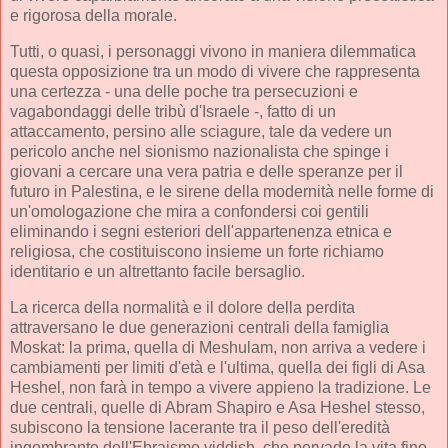
e rigorosa della morale.
Tutti, o quasi, i personaggi vivono in maniera dilemmatica
questa opposizione tra un modo di vivere che rappresenta
una certezza - una delle poche tra persecuzioni e
vagabondaggi delle tribù d'Israele -, fatto di un
attaccamento, persino alle sciagure, tale da vedere un
pericolo anche nel sionismo nazionalista che spinge i
giovani a cercare una vera patria e delle speranze per il
futuro in Palestina, e le sirene della modernità nelle forme di
un'omologazione che mira a confondersi coi gentili
eliminando i segni esteriori dell'appartenenza etnica e
religiosa, che costituiscono insieme un forte richiamo
identitario e un altrettanto facile bersaglio.
La ricerca della normalità e il dolore della perdita
attraversano le due generazioni centrali della famiglia
Moskat: la prima, quella di Meshulam, non arriva a vedere i
cambiamenti per limiti d'età e l'ultima, quella dei figli di Asa
Heshel, non farà in tempo a vivere appieno la tradizione. Le
due centrali, quelle di Abram Shapiro e Asa Heshel stesso,
subiscono la tensione lacerante tra il peso dell'eredità
ingombrante dell'Ebraismo yiddish, che pervade la vita fino