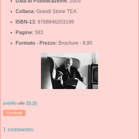
Data di Pubblicazione:
2005
Collana:
Grandi Storie TEA
ISBN-13:
9788846203199
Pagine:
583
Formato - Prezzo:
Brochure - 9,90
polyfilo
alle
09:30
Condividi
1 commento: