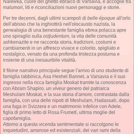
Nalewka, cuore del ghetto ebraico di Varsavia, e accoglie tra
malumori, liti e riconciliazioni nuovi personaggi e storie.
Per tre decenni, dagli ultimi scampoli di
belle époque
all'orlo
dell'abisso che la inghiottirà nell'olocausto nazista, la
genealogia di una benestante famiglia ebrea polacca apre
uno spiraglio sulla
ostjudentum
, la vita delle comunità
ashkenazite e ne racconta storia, tradizioni, costumi e
cambiamenti in un affresco vivace e colorito, spigliato e
nostalgico, venato da una profonda tristezza postuma e
insieme di una inesauribile vitalità.
Il filone narrativo principale segue l'arrivo di uno studente di
famiglia rabbinica, Asa Heshel Bannet, a Varsavia e il suo
ingresso nella ricca famiglia Moskat tramite la conoscenza
con Abram Shapiro, un
viveur
genero del patriarca
Meshulam Moskat, e la sua storia d'amore, contrastata dalla
famiglia, con una delle nipoti di Meshulam, Hadassah, dopo
una fuga in Svizzera e un matrimonio infelice con Adele,
figlia di primo letto di Rosa Frumetl, ultima moglie del
capofamiglia.
Attorno a questa vicenda sentimentale si raccolgono le
inquietudini, amorose ed esistenziali, dei vari rami della