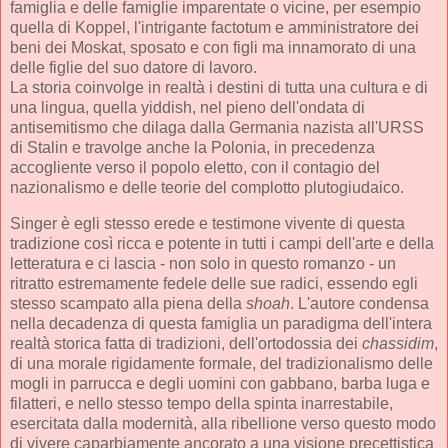
famiglia e delle famiglie imparentate o vicine, per esempio
quella di Koppel, l'intrigante factotum e amministratore dei
beni dei Moskat, sposato e con figli ma innamorato di una
delle figlie del suo datore di lavoro.
La storia coinvolge in realtà i destini di tutta una cultura e di
una lingua, quella yiddish, nel pieno dell'ondata di
antisemitismo che dilaga dalla Germania nazista all'URSS
di Stalin e travolge anche la Polonia, in precedenza
accogliente verso il popolo eletto, con il contagio del
nazionalismo e delle teorie del complotto plutogiudaico.
Singer è egli stesso erede e testimone vivente di questa
tradizione così ricca e potente in tutti i campi dell'arte e della
letteratura e ci lascia - non solo in questo romanzo - un
ritratto estremamente fedele delle sue radici, essendo egli
stesso scampato alla piena della
shoah
. L'autore condensa
nella decadenza di questa famiglia un paradigma dell'intera
realtà storica fatta di tradizioni, dell'ortodossia dei
chassidim
,
di una morale rigidamente formale, del tradizionalismo delle
mogli in parrucca e degli uomini con gabbano, barba luga e
filatteri, e nello stesso tempo della spinta inarrestabile,
esercitata dalla modernità, alla ribellione verso questo modo
di vivere caparbiamente ancorato a una visione precettistica