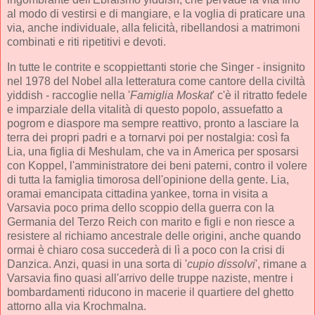
al modo di vestirsi e di mangiare, e la voglia di praticare una
via, anche individuale, alla felicità, ribellandosi a matrimoni
combinati e riti ripetitivi e devoti.
In tutte le contrite e scoppiettanti storie che Singer - insignito
nel 1978 del Nobel alla letteratura come cantore della civiltà
yiddish - raccoglie nella '
Famiglia Moskat
' c'è il ritratto fedele
e imparziale della vitalità di questo popolo, assuefatto a
pogrom e diaspore ma sempre reattivo, pronto a lasciare la
terra dei propri padri e a tornarvi poi per nostalgia: così fa
Lia, una figlia di Meshulam, che va in America per sposarsi
con Koppel, l'amministratore dei beni paterni, contro il volere
di tutta la famiglia timorosa dell'opinione della gente. Lia,
oramai emancipata cittadina yankee, torna in visita a
Varsavia poco prima dello scoppio della guerra con la
Germania del Terzo Reich con marito e figli e non riesce a
resistere al richiamo ancestrale delle origini, anche quando
ormai è chiaro cosa succederà di lì a poco con la crisi di
Danzica. Anzi, quasi in una sorta di '
cupio dissolvi
', rimane a
Varsavia fino quasi all'arrivo delle truppe naziste, mentre i
bombardamenti riducono in macerie il quartiere del ghetto
attorno alla via Krochmalna.