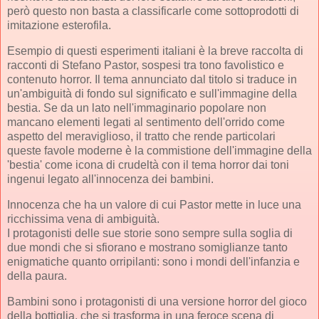
però questo non basta a classificarle come sottoprodotti di
imitazione esterofila.
Esempio di questi esperimenti italiani è la breve raccolta di
racconti di Stefano Pastor, sospesi tra tono favolistico e
contenuto horror. Il tema annunciato dal titolo si traduce in
un'ambiguità di fondo sul significato e sull'immagine della
bestia. Se da un lato nell'immaginario popolare non
mancano elementi legati al sentimento dell'orrido come
aspetto del meraviglioso, il tratto che rende particolari
queste favole moderne è la commistione dell'immagine della
'bestia' come icona di crudeltà con il tema horror dai toni
ingenui legato all'innocenza dei bambini.
Innocenza che ha un valore di cui Pastor mette in luce una
ricchissima vena di ambiguità.
I protagonisti delle sue storie sono sempre sulla soglia di
due mondi che si sfiorano e mostrano somiglianze tanto
enigmatiche quanto orripilanti: sono i mondi dell'infanzia e
della paura.
Bambini sono i protagonisti di una versione horror del gioco
della bottiglia, che si trasforma in una feroce scena di