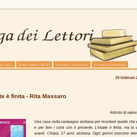
ri (A-L)
Elenco autori (M-Z)
Articoli e classifiche
Listopia e Interviste
28 febbraio
te è finita - Rita Massaro
Articolo di
sakur
Una casa nella campagna siciliana per ricordare quello che 
e per fare i conti con il presente. L'estate è finita, ma la 
avanti. Chiara, 17 anni, siciliana. Ogni giorno trascorre ide