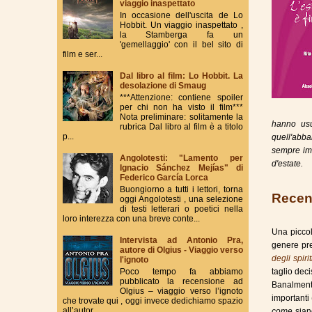
viaggio inaspettato
In occasione dell'uscita de Lo
Hobbit. Un viaggio inaspettato ,
la Stamberga fa un
'gemellaggio' con il bel sito di
film e ser...
Dal libro al film: Lo Hobbit. La
desolazione di Smaug
***Attenzione: contiene spoiler
per chi non ha visto il film***
Nota preliminare: solitamente la
hanno usu
rubrica Dal libro al film è a titolo
p...
quell'abba
sempre imm
Angolotesti: "Lamento per
d'estate.
Ignacio Sánchez Mejías" di
Federico García Lorca
Buongiorno a tutti i lettori, torna
Recen
oggi Angolotesti , una selezione
di testi letterari o poetici nella
loro interezza con una breve conte...
Una piccol
Intervista ad Antonio Pra,
genere pre
autore di Olgius - Viaggio verso
degli spirit
l'ignoto
Poco tempo fa abbiamo
taglio dec
pubblicato la recensione ad
Banalmente
Olgius – viaggio verso l’ignoto
importanti
che trovate qui , oggi invece dedichiamo spazio
all’autor...
come
sian