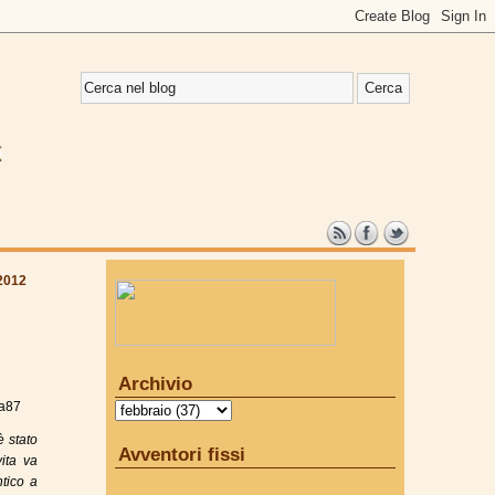
 2012
Archivio
a87
è stato
Avventori fissi
vita va
ntico a