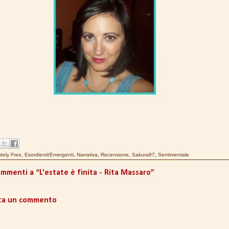
tely Free
,
Esordienti/Emergenti
,
Narrativa
,
Recensione
,
Sakura87
,
Sentimentale
ommenti a “L'estate è finita - Rita Massaro”
ta un commento