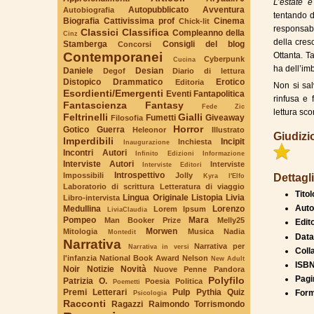
L’estate è
Autopubblicato
Avventura
Autobiografia
tentando d
Biografia
Cattivissima prof
Cinema
Chick-lit
responsabil
Classici
Classifica
Compleanno della
Cinz
della cres
Stamberga
Consigli del blog
Concorsi
Contemporanei
Ottanta. T
Cyberpunk
Cucina
ha dell’im
Daniele
Desian
Degof
Diario di lettura
Distopico
Drammatico
Erotico
Editoria
Non si sal
Esordienti/Emergenti
Eventi
Fantapolitica
rinfusa e 
Fantascienza
Fantasy
Fede Zic
lettura sco
Feltrinelli
Gialli
Fumetti
Giveaway
Filosofia
Horror
Gotico
Guerra
Heleonor
Illustrato
Giudizi
Imperdibili
Incipit
Inchiesta
Inaugurazione
Incontri Autori
Infinito Edizioni
Informazione
Interviste Autori
Interviste
Interviste Editori
Introspettivo
Impossibili
Jolly
Dettagli
Kyra l'Elfo
Laboratorio di scrittura
Letteratura di viaggio
Titol
Lingua Originale
Listopia
Livia
Libro-intervista
Auto
Medullina
Lorenzo
Lorem Ipsum
LiviaClaudia
Pompeo
Mara
Man Booker Prize
Melly25
Edit
Morwen
Mitologia
Musica
Nadia
Montedit
Data
Narrativa
Narrativa per
Narrativa in versi
Coll
l'infanzia
National Book Award
Nelson
New Adult
ISBN
Noir
Notizie
Novità
Nuove Penne
Pandora
Pagi
Polyfilo
Patrizia O.
Poesia
Politica
Poemetti
Premi Letterari
Pulp
Pythia
Quiz
Form
Psicologia
Racconti
Ragazzi
Raimondo Torrismondo