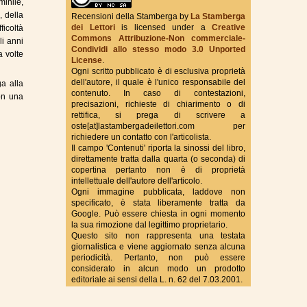
inile,
, della
Recensioni della Stamberga
by
La Stamberga
dei Lettori
is licensed under a
Creative
ficoltà
Commons Attribuzione-Non commerciale-
True Fantasy Italy
li anni
Condividi allo stesso modo 3.0 Unported
a volte
License
.
Ogni scritto pubblicato è di esclusiva proprietà
dell'autore, il quale è l'unico responsabile del
ga alla
contenuto. In caso di contestazioni,
on una
precisazioni, richieste di chiarimento o di
rettifica, si prega di scrivere a
oste[at]lastambergadeilettori.com per
richiedere un contatto con l'articolista.
Il campo 'Contenuti' riporta la sinossi del libro,
direttamente tratta dalla quarta (o seconda) di
copertina pertanto non è di proprietà
intellettuale dell'autore dell'articolo.
Ogni immagine pubblicata, laddove non
specificato, è stata liberamente tratta da
Google. Può essere chiesta in ogni momento
la sua rimozione dal legittimo proprietario.
Questo sito non rappresenta una testata
giornalistica e viene aggiornato senza alcuna
periodicità. Pertanto, non può essere
considerato in alcun modo un prodotto
editoriale ai sensi della L. n. 62 del 7.03.2001.