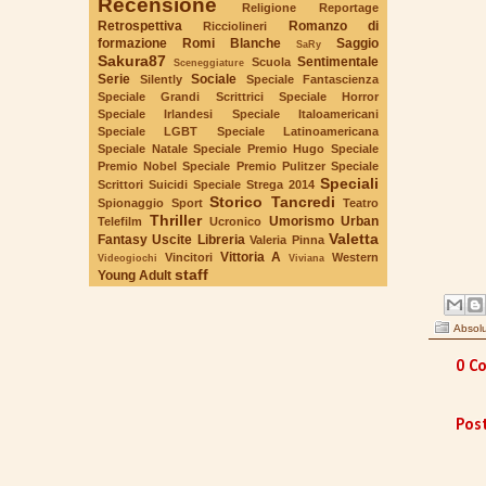
Recensione
Religione
Reportage
Retrospettiva
Romanzo di
Ricciolineri
formazione
Romi Blanche
Saggio
SaRy
Sakura87
Sentimentale
Scuola
Sceneggiature
Serie
Sociale
Silently
Speciale Fantascienza
Speciale Grandi Scrittrici
Speciale Horror
Speciale Irlandesi
Speciale Italoamericani
Speciale LGBT
Speciale Latinoamericana
Speciale Natale
Speciale Premio Hugo
Speciale
Premio Nobel
Speciale Premio Pulitzer
Speciale
Speciali
Scrittori Suicidi
Speciale Strega 2014
Storico
Tancredi
Spionaggio
Sport
Teatro
Thriller
Umorismo
Urban
Telefilm
Ucronico
Valetta
Fantasy
Uscite Libreria
Valeria Pinna
Vittoria A
Vincitori
Western
Videogiochi
Viviana
staff
Young Adult
Absolu
0 C
Pos