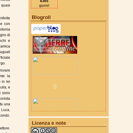
6365
 quasi
giorni!
Blogroll
nfinite
me con
notonia
giro di
iochi e
e amica
 uguali
iciale
rgo.
rovare
ente
la
in lei
ulla, e
ti sono
gonista
fa una
 Luca,
condo.
Licenza e note
ettore.