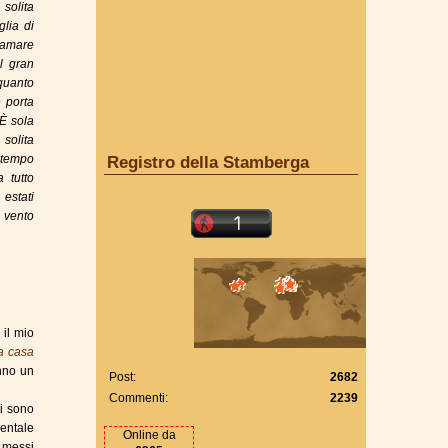
solita
glia di
 amare
l gran
uanto
e porta
 È sola
solita
l tempo
Registro della Stamberga
 tutto
 estati
 vento
 il mio
a casa
nno un
Post:
2682
Commenti:
2239
ti sono
mentale
Online da
é messi