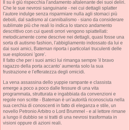
Il su è giù rispecchia l'andamento altalenante dei suoi deliri.
Che le sue nevrosi sanguinarie - nei cui dettagli splatter
l'autore indulge senza risparmiare nulla agli stomaci più
deboli, dal sadismo al cannibalismo - siano da considerare
sublimate più che reali lo indica lo stanco andamento
descrittivo con cui questi orrori vengono spiattellati:
metodicamente come descrive nei dettagli, quasi fosse una
sorta di autismo fashion, l'abbigliamento indossato da lui e
dai suoi amici, Bateman riporta i particolari truculenti delle
sue esplosioni 'gore'.
Il fatto che per i suoi amici lui rimanga sempre 'il bravo
ragazzo della porta accanto' aumenta solo la sua
frustrazione e l'efferatezza degli omicidi.
La vena assassina dello yuppie rampante e classista
emerge a poco a poco dalle fessure di una vita
programmata, strutturata e ingabbiata da convenzioni e
regole non scritte - Bateman è un'autorità riconosciuta nella
sua cerchia di conoscenti in fatto di eleganza e stile, un
novello Petronio Arbitro o Lord Brummel - e al lettore rimane
a lungo il dubbio se si tratti di una nevrosi trasformata in
visioni oppure di azioni reali.