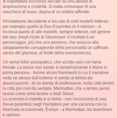
di rispettabile successo sociale su una abisso di
disperazione e crudeltà. Si tratta comunque di una
maschera di lusso, degna di un esteta raffinato.
All'estetismo decadente e leccato di certi modelli letterari -
per esempio quello di Des Esseintes di
A rebours
- si
incrocia quello di altri modelli, sempre letterari, nel genere
del duo Jekyll-Hyde di Stevenson: il risultato è un
personaggio, più che una persona, che associa allo
sdoppiamento consapevole della personalità un raffinato
senso del glamour, al limite della svenevolezza.
Un serial killer psicopatico, che uccide solo con lame
firmate. La trama non esiste: è semplicemente il diario in
prima persona - tranne alcuni frammenti in cui il narratore
vede se stesso dall'esterno in preda al delirio da
dissociazione - di un dandy di professione, nella città dentro
la città più cool da sempre, Manhattan, che a tempo perso
lavora come simil-broker a Wall Street.
Lo scenario è ristretto e si limita - con l'eccezione di una
breve parentesi negli Hamptons per una vacanza con la
fidanzata occasionale, Evelyn - a Manhattan, tra downtown
e uptown.