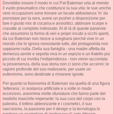
Dovrebbe essere il modo in cui Pat Bateman urla al mondo
il vuoto pneumatico che costituisce la sua vita: le sue uniche
vere occupazioni sono trovare un locale abbastanza 'in' da
prenotare per la sera, avere un pusher a disposizione per
fare il giusto mix di cocaina e ansiolitici, abbinare scarpe e
cravatte al completo indossato. Al di là di queste paranoie
che assumono la forma di veri e propri incubi a occhi aperti,
da cui Bateman non riesce a svegliarsi perché vive in un
mondo che lo ignora nonostante tutto, del protagonista non
sappiamo nulla. Della sua famiglia - una madre affetta da
demenza senile e sepolta viva in un ospizio e un fratello più
piccolo di cui invidia l'indipendenza - non viene raccontata
la provenienza, della sua storia non ci sono che accenni: le
ragioni profonde del suo malessere, per usare un
eufemismo, sono destinate a rimanere ignote.
Per quanto la fisionomia di Bateman sia quella di una figura
'letteraria', in sostanza artificiale e a volte in modo
eccessivo, assomma molte sfumature che fanno parte del
modello maschile imperante: la sua cura del corpo con la
palestra, il lettino abbronzante e i cosmetici, il suo
narcisismo, la passione per il design e la tecnologia lo
rendono un esemplare di 'metrosexual'
ante litteram
.