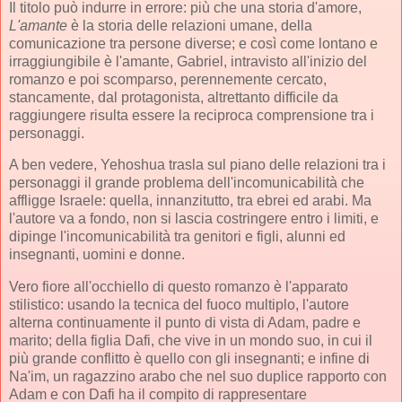
Il titolo può indurre in errore: più che una storia d'amore,
L'amante
è la storia delle relazioni umane, della
comunicazione tra persone diverse; e così come lontano e
irraggiungibile è l'amante, Gabriel, intravisto all'inizio del
romanzo e poi scomparso, perennemente cercato,
stancamente, dal protagonista, altrettanto difficile da
raggiungere risulta essere la reciproca comprensione tra i
personaggi.
A ben vedere, Yehoshua trasla sul piano delle relazioni tra i
personaggi il grande problema dell'incomunicabilità che
affligge Israele: quella, innanzitutto, tra ebrei ed arabi. Ma
l'autore va a fondo, non si lascia costringere entro i limiti, e
dipinge l'incomunicabilità tra genitori e figli, alunni ed
insegnanti, uomini e donne.
Vero fiore all'occhiello di questo romanzo è l'apparato
stilistico: usando la tecnica del fuoco multiplo, l'autore
alterna continuamente il punto di vista di Adam, padre e
marito; della figlia Dafi, che vive in un mondo suo, in cui il
più grande conflitto è quello con gli insegnanti; e infine di
Na'im, un ragazzino arabo che nel suo duplice rapporto con
Adam e con Dafi ha il compito di rappresentare