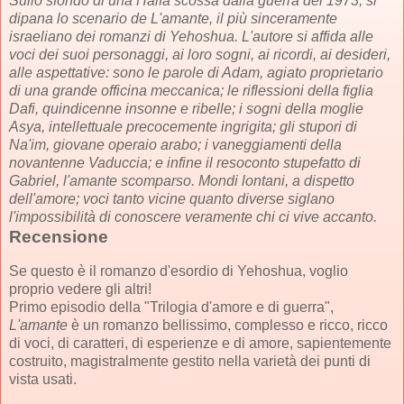
Sullo sfondo di una Haifa scossa dalla guerra del 1973, si
dipana lo scenario de L'amante, il più sinceramente
israeliano dei romanzi di Yehoshua. L'autore si affida alle
voci dei suoi personaggi, ai loro sogni, ai ricordi, ai desideri,
alle aspettative: sono le parole di Adam, agiato proprietario
di una grande officina meccanica; le riflessioni della figlia
Dafi, quindicenne insonne e ribelle; i sogni della moglie
Asya, intellettuale precocemente ingrigita; gli stupori di
Na'im, giovane operaio arabo; i vaneggiamenti della
novantenne Vaduccia; e infine il resoconto stupefatto di
Gabriel, l'amante scomparso. Mondi lontani, a dispetto
dell'amore; voci tanto vicine quanto diverse siglano
l'impossibilità di conoscere veramente chi ci vive accanto.
Recensione
Se questo è il romanzo d'esordio di Yehoshua, voglio
proprio vedere gli altri!
Primo episodio della "Trilogia d'amore e di guerra",
L'amante
è un romanzo bellissimo, complesso e ricco, ricco
di voci, di caratteri, di esperienze e di amore, sapientemente
costruito, magistralmente gestito nella varietà dei punti di
vista usati.