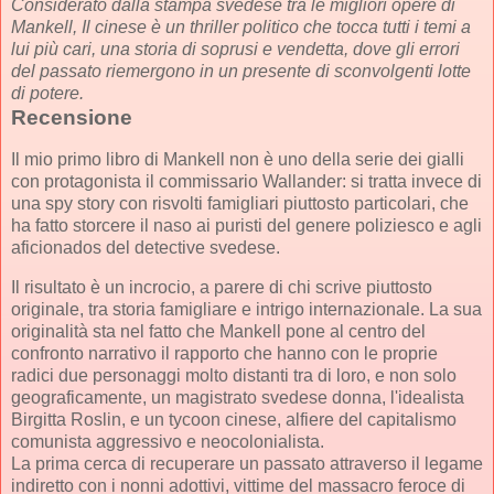
Considerato dalla stampa svedese tra le migliori opere di
Mankell, Il cinese è un thriller politico che tocca tutti i temi a
lui più cari, una storia di soprusi e vendetta, dove gli errori
del passato riemergono in un presente di sconvolgenti lotte
di potere.
Recensione
Il mio primo libro di Mankell non è uno della serie dei gialli
con protagonista il commissario Wallander: si tratta invece di
una spy story con risvolti famigliari piuttosto particolari, che
ha fatto storcere il naso ai puristi del genere poliziesco e agli
aficionados del detective svedese.
Il risultato è un incrocio, a parere di chi scrive piuttosto
originale, tra storia famigliare e intrigo internazionale. La sua
originalità sta nel fatto che Mankell pone al centro del
confronto narrativo il rapporto che hanno con le proprie
radici due personaggi molto distanti tra di loro, e non solo
geograficamente, un magistrato svedese donna, l'idealista
Birgitta Roslin, e un tycoon cinese, alfiere del capitalismo
comunista aggressivo e neocolonialista.
La prima cerca di recuperare un passato attraverso il legame
indiretto con i nonni adottivi, vittime del massacro feroce di