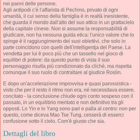
nei panni delle persone.
Agli antipodi c'è l'affarista di Pechino, privato di ogni
umanità, il cui senso della famiglia è in realtà inesistente,
che guarda il mondo dall'alto del suo attico in un grattacielo
della capitale cinese. Non si assume la responsabilità di
giudicare, non ha nessuna guida etica: l'unico valore che lo
spinge è il raggiungimento dei suoi obiettivi, che solo in
parte coincidono con quelli dell'intelligentja del Paese. La
vendetta per lui è poco più che un tassello nel gioco di
equilibri di potere: da questo punto di vista il suo
personaggio risulta più condizionato da clichè, ma rispetta
comunque il suo ruolo di contraltare al giudice Roslin.
E dopo un'accelerazione improvvisa e quasi parossistica -
visto che per il resto il ritmo non era, né necessitava essere,
concitato - la conclusione chiude ogni conto sospeso con il
passato, in un equilibrio meritato e non definitivo tra gli
opposti. Lo Yin e lo Yang sono pari e palla al centro: non per
questo, come diceva Mao Tse Tung, cesserà di esserci
confusione sotto il cielo. Com'è giusto che sia.
Dettagli del libro