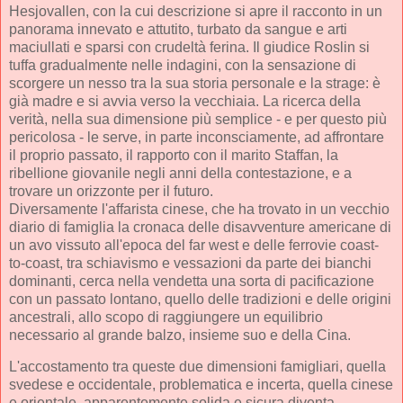
Hesjovallen, con la cui descrizione si apre il racconto in un
panorama innevato e attutito, turbato da sangue e arti
maciullati e sparsi con crudeltà ferina. Il giudice Roslin si
tuffa gradualmente nelle indagini, con la sensazione di
scorgere un nesso tra la sua storia personale e la strage: è
già madre e si avvia verso la vecchiaia. La ricerca della
verità, nella sua dimensione più semplice - e per questo più
pericolosa - le serve, in parte inconsciamente, ad affrontare
il proprio passato, il rapporto con il marito Staffan, la
ribellione giovanile negli anni della contestazione, e a
trovare un orizzonte per il futuro.
Diversamente l'affarista cinese, che ha trovato in un vecchio
diario di famiglia la cronaca delle disavventure americane di
un avo vissuto all'epoca del far west e delle ferrovie coast-
to-coast, tra schiavismo e vessazioni da parte dei bianchi
dominanti, cerca nella vendetta una sorta di pacificazione
con un passato lontano, quello delle tradizioni e delle origini
ancestrali, allo scopo di raggiungere un equilibrio
necessario al grande balzo, insieme suo e della Cina.
L'accostamento tra queste due dimensioni famigliari, quella
svedese e occidentale, problematica e incerta, quella cinese
e orientale, apparentemente solida e sicura diventa