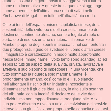
diario, alla Cina dei giorni nostri in viaggio verso il futuro
come una locomotiva. A queste tre sequenze si aggiunge,
come appendice dell'ultima, una sorta di safari nello
Zimbabwe di Mugabe, un tuffo nell'attualità più cruda.
Oltre ai temi dell'espansionismo capitalista cinese, della
sostenibilità dello sviluppo e della crescita umane e dei
destini del continente africano, sempre legato al ruolo di
serbatoio di risorse, umane e materiali, il romanzo di
Mankell propone degli spunti interessanti nel confronto tra i
due protagonisti, il giudice svedese e l'uomo d'affari cinese.
Il magistrato è caratterizzato in modo molto approfondito,
riesce facile immaginarne il volto tanto sono scandagliati ed
esplorati tutti gli aspetti della sua vita, privata, lavorativa e
affettiva. Il suo bisogno di impegolarsi in una vicenda, che
tutto sommato la riguarda solo marginalmente, è
profondamente umano, così come lo è il suo slancio
nell'affrontare il rischio di un'indagine incosciente e
dilettantesca: è il giudice idealizzato, in alto sullo scranno
del tribunale, con la facoltà di decidere delle vite degli
individui, ma non troppo distante e irraggiungibile. Anzi il
suo potere discreto è rivolto a un'etica calvinista del servizio
e trova la sua giustificazione proprio nella capacità di calarsi