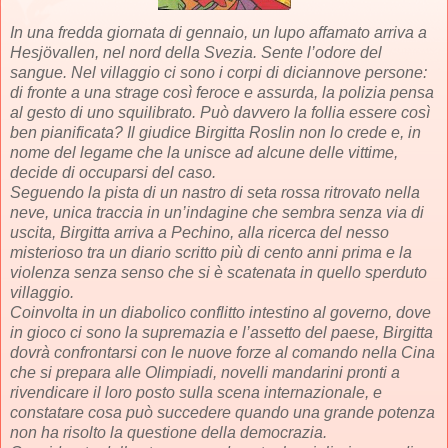
In una fredda giornata di gennaio, un lupo affamato arriva a
Hesjövallen, nel nord della Svezia. Sente l’odore del
sangue. Nel villaggio ci sono i corpi di diciannove persone:
di fronte a una strage così feroce e assurda, la polizia pensa
al gesto di uno squilibrato. Può davvero la follia essere così
ben pianificata? Il giudice Birgitta Roslin non lo crede e, in
nome del legame che la unisce ad alcune delle vittime,
decide di occuparsi del caso.
Seguendo la pista di un nastro di seta rossa ritrovato nella
neve, unica traccia in un’indagine che sembra senza via di
uscita, Birgitta arriva a Pechino, alla ricerca del nesso
misterioso tra un diario scritto più di cento anni prima e la
violenza senza senso che si è scatenata in quello sperduto
villaggio.
Coinvolta in un diabolico conflitto intestino al governo, dove
in gioco ci sono la supremazia e l’assetto del paese, Birgitta
dovrà confrontarsi con le nuove forze al comando nella Cina
che si prepara alle Olimpiadi, novelli mandarini pronti a
rivendicare il loro posto sulla scena internazionale, e
constatare cosa può succedere quando una grande potenza
non ha risolto la questione della democrazia.