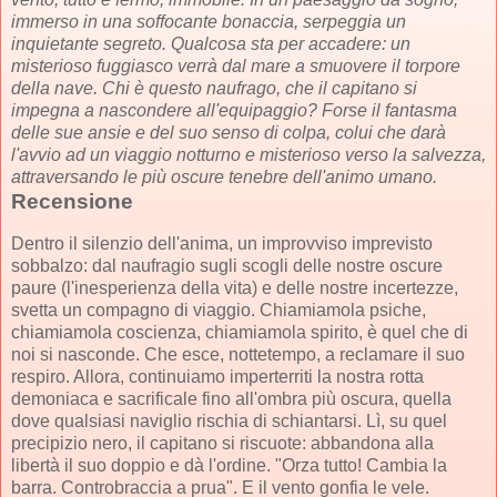
immerso in una soffocante bonaccia, serpeggia un
inquietante segreto. Qualcosa sta per accadere: un
misterioso fuggiasco verrà dal mare a smuovere il torpore
della nave. Chi è questo naufrago, che il capitano si
impegna a nascondere all'equipaggio? Forse il fantasma
delle sue ansie e del suo senso di colpa, colui che darà
l'avvio ad un viaggio notturno e misterioso verso la salvezza,
attraversando le più oscure tenebre dell'animo umano.
Recensione
Dentro il silenzio dell'anima, un improvviso imprevisto
sobbalzo: dal naufragio sugli scogli delle nostre oscure
paure (l'inesperienza della vita) e delle nostre incertezze,
svetta un compagno di viaggio. Chiamiamola psiche,
chiamiamola coscienza, chiamiamola spirito, è quel che di
noi si nasconde. Che esce, nottetempo, a reclamare il suo
respiro. Allora, continuiamo imperterriti la nostra rotta
demoniaca e sacrificale fino all'ombra più oscura, quella
dove qualsiasi naviglio rischia di schiantarsi. Lì, su quel
precipizio nero, il capitano si riscuote: abbandona alla
libertà il suo doppio e dà l'ordine. "Orza tutto! Cambia la
barra. Controbraccia a prua". E il vento gonfia le vele.