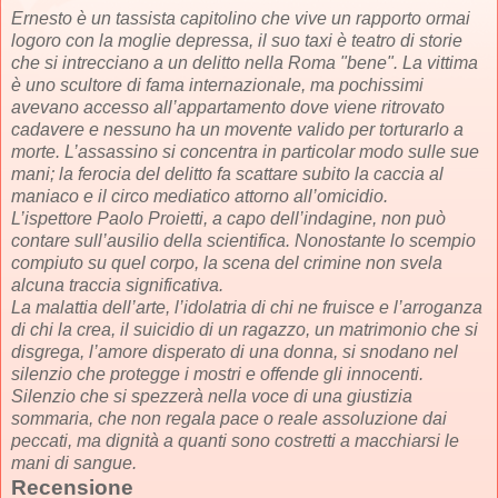
Ernesto è un tassista capitolino che vive un rapporto ormai
logoro con la moglie depressa, il suo taxi è teatro di storie
che si intrecciano a un delitto nella Roma "bene". La vittima
è uno scultore di fama internazionale, ma pochissimi
avevano accesso all’appartamento dove viene ritrovato
cadavere e nessuno ha un movente valido per torturarlo a
morte. L’assassino si concentra in particolar modo sulle sue
mani; la ferocia del delitto fa scattare subito la caccia al
maniaco e il circo mediatico attorno all’omicidio.
L’ispettore Paolo Proietti, a capo dell’indagine, non può
contare sull’ausilio della scientifica. Nonostante lo scempio
compiuto su quel corpo, la scena del crimine non svela
alcuna traccia significativa.
La malattia dell’arte, l’idolatria di chi ne fruisce e l’arroganza
di chi la crea, il suicidio di un ragazzo, un matrimonio che si
disgrega, l’amore disperato di una donna, si snodano nel
silenzio che protegge i mostri e offende gli innocenti.
Silenzio che si spezzerà nella voce di una giustizia
sommaria, che non regala pace o reale assoluzione dai
peccati, ma dignità a quanti sono costretti a macchiarsi le
mani di sangue.
Recensione