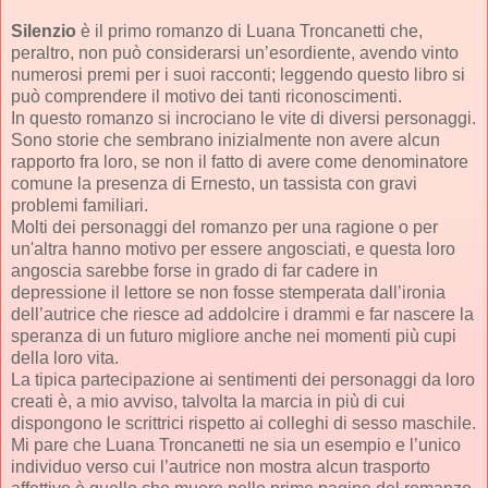
Silenzio
è il primo romanzo di Luana Troncanetti che,
peraltro, non può considerarsi un’esordiente, avendo vinto
numerosi premi per i suoi racconti; leggendo questo libro si
può comprendere il motivo dei tanti riconoscimenti.
In questo romanzo si incrociano le vite di diversi personaggi.
Sono storie che sembrano inizialmente non avere alcun
rapporto fra loro, se non il fatto di avere come denominatore
comune la presenza di Ernesto, un tassista con gravi
problemi familiari.
Molti dei personaggi del romanzo per una ragione o per
un'altra hanno motivo per essere angosciati, e questa loro
angoscia sarebbe forse in grado di far cadere in
depressione il lettore se non fosse stemperata dall’ironia
dell’autrice che riesce ad addolcire i drammi e far nascere la
speranza di un futuro migliore anche nei momenti più cupi
della loro vita.
La tipica partecipazione ai sentimenti dei personaggi da loro
creati è, a mio avviso, talvolta la marcia in più di cui
dispongono le scrittrici rispetto ai colleghi di sesso maschile.
Mi pare che Luana Troncanetti ne sia un esempio e l’unico
individuo verso cui l’autrice non mostra alcun trasporto