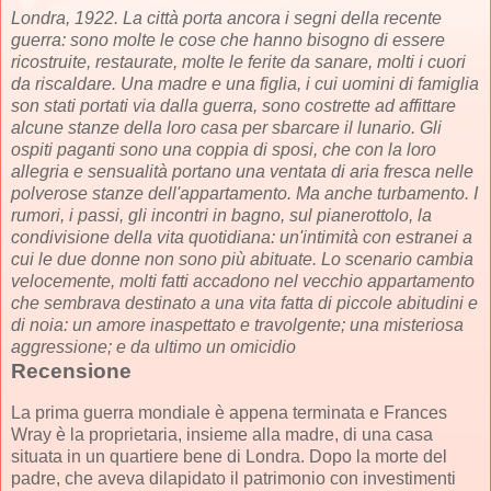
Londra, 1922. La città porta ancora i segni della recente
guerra: sono molte le cose che hanno bisogno di essere
ricostruite, restaurate, molte le ferite da sanare, molti i cuori
da riscaldare. Una madre e una figlia, i cui uomini di famiglia
son stati portati via dalla guerra, sono costrette ad affittare
alcune stanze della loro casa per sbarcare il lunario. Gli
ospiti paganti sono una coppia di sposi, che con la loro
allegria e sensualità portano una ventata di aria fresca nelle
polverose stanze dell'appartamento. Ma anche turbamento. I
rumori, i passi, gli incontri in bagno, sul pianerottolo, la
condivisione della vita quotidiana: un'intimità con estranei a
cui le due donne non sono più abituate. Lo scenario cambia
velocemente, molti fatti accadono nel vecchio appartamento
che sembrava destinato a una vita fatta di piccole abitudini e
di noia: un amore inaspettato e travolgente; una misteriosa
aggressione; e da ultimo un omicidio
Recensione
La prima guerra mondiale è appena terminata e Frances
Wray è la proprietaria, insieme alla madre, di una casa
situata in un quartiere bene di Londra. Dopo la morte del
padre, che aveva dilapidato il patrimonio con investimenti