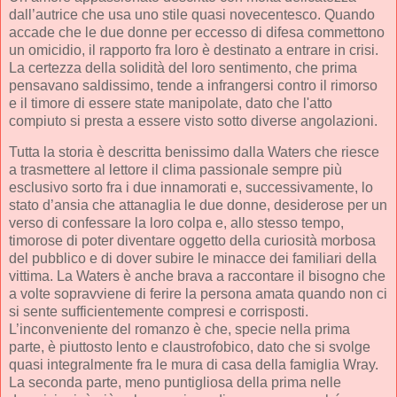
dall’autrice che usa uno stile quasi novecentesco. Quando
accade che le due donne per eccesso di difesa commettono
un omicidio, il rapporto fra loro è destinato a entrare in crisi.
La certezza della solidità del loro sentimento, che prima
pensavano saldissimo, tende a infrangersi contro il rimorso
e il timore di essere state manipolate, dato che l'atto
compiuto si presta a essere visto sotto diverse angolazioni.
Tutta la storia è descritta benissimo dalla Waters che riesce
a trasmettere al lettore il clima passionale sempre più
esclusivo sorto fra i due innamorati e, successivamente, lo
stato d’ansia che attanaglia le due donne, desiderose per un
verso di confessare la loro colpa e, allo stesso tempo,
timorose di poter diventare oggetto della curiosità morbosa
del pubblico e di dover subire le minacce dei familiari della
vittima. La Waters è anche brava a raccontare il bisogno che
a volte sopravviene di ferire la persona amata quando non ci
si sente sufficientemente compresi e corrisposti.
L’inconveniente del romanzo è che, specie nella prima
parte, è piuttosto lento e claustrofobico, dato che si svolge
quasi integralmente fra le mura di casa della famiglia Wray.
La seconda parte, meno puntigliosa della prima nelle