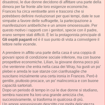
disastrosi, le due donne decidono di affittare una parte della
dimora per far fronte alle loro esigenze economiche.
Frances ha circa ventisette anni e trascorsi che si
potrebbero definire rivoluzionari per quei tempi, date le sue
simpatie a favore delle suffragette, la partecipazione a
manifestazioni antibelliche e un amore omosessuale. Per
questo motivo i rapporti con i genitori, specie con il padre,
erano sempre stati difficili. È lei la protagonista principale di
Gli ospiti paganti
ed è il suo punto di vista a coinvolgere il
lettore nelle vicende.
A prendere in affitto una parte della casa è una coppia di
giovani sposi di condizione sociale inferiore, ma con buone
prospettive economiche. Lilian, la giovane donna poco più
che ventenne che entra nella casa dei Wray, ha gusti un po’
plebei e arreda le sue stanze con cianfrusaglie che
suscitano inizialmente una certa ironia in Frances. Però è
gentile, piuttosto procace, un po’ malinconica e con buone
capacità sartoriali.
Dopo un periodo di tempo in cui le due donne si studiano,
sembra nascere fra loro una grande amicizia che,
successivamente, si trasforma in qualcosa di più.
Un amore appassionato descritto con molta delicatezza