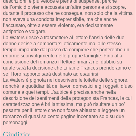
descrizioni, è più veloce e piena di suspense, perché
dell’omicidio viene accusata un’altra persona e si scopre,
durante il processo che ne consegue, non solo che la vittima
non aveva una condotta irreprensibile, ma che anche
l’accusato, oltre a essere violento, era decisamente
antipatico e volgare.
La Waters riesce a trasmettere al lettore l’ansia delle due
donne decise a comportarsi eticamente ma, allo stesso
tempo, impaurite dal passo da compiere che porterebbe un
enorme sconvolgimento nelle proprie famiglie. Fino alla
conclusione del romanzo il lettore rimarrà nel dubbio su
quale sarà la decisione che Lilian e Frances prenderanno e
se il loro rapporto sarà destinato ad esaurirsi.
La Waters è pignola nel descrivere le toilette delle signore,
nonché la quotidianità dei lavori domestici e gli oggetti d’uso
comune a quei tempi. L’autrice è precisa anche nella
descrizione dei sentimenti della protagonista Frances, la cui
caratterizzazione è brillantissima, ma può risultare un po’
pesante per il lettore che non fosse abituato a leggere un
romanzo di quasi seicento pagine incentrato solo su due
personaggi.
Giudizio: