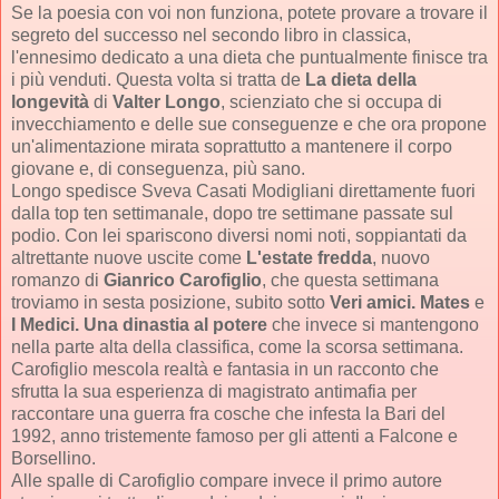
Se la poesia con voi non funziona, potete provare a trovare il
segreto del successo nel secondo libro in classica,
l'ennesimo dedicato a una dieta che puntualmente finisce tra
i più venduti. Questa volta si tratta de
La dieta della
longevità
di
Valter Longo
, scienziato che si occupa di
invecchiamento e delle sue conseguenze e che ora propone
un'alimentazione mirata soprattutto a mantenere il corpo
giovane e, di conseguenza, più sano.
Longo spedisce Sveva Casati Modigliani direttamente fuori
dalla top ten settimanale, dopo tre settimane passate sul
podio. Con lei spariscono diversi nomi noti, soppiantati da
altrettante nuove uscite come
L'estate fredda
, nuovo
romanzo di
Gianrico Carofiglio
, che questa settimana
troviamo in sesta posizione, subito sotto
Veri amici. Mates
e
I Medici. Una dinastia al potere
che invece si mantengono
nella parte alta della classifica, come la scorsa settimana.
Carofiglio mescola realtà e fantasia in un racconto che
sfrutta la sua esperienza di magistrato antimafia per
raccontare una guerra fra cosche che infesta la Bari del
1992, anno tristemente famoso per gli attenti a Falcone e
Borsellino.
Alle spalle di Carofiglio compare invece il primo autore