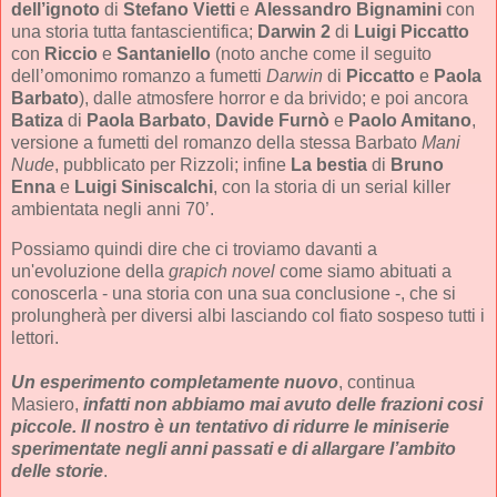
dell’ignoto
di
Stefano Vietti
e
Alessandro Bignamini
con
una storia tutta fantascientifica;
Darwin 2
di
Luigi Piccatto
con
Riccio
e
Santaniello
(noto anche come il seguito
dell’omonimo romanzo a fumetti
Darwin
di
Piccatto
e
Paola
Barbato
), dalle atmosfere horror e da brivido; e poi ancora
Batiza
di
Paola Barbato
,
Davide Furnò
e
Paolo Amitano
,
versione a fumetti del romanzo della stessa Barbato
Mani
Nude
, pubblicato per Rizzoli; infine
La bestia
di
Bruno
Enna
e
Luigi Siniscalchi
, con la storia di un serial killer
ambientata negli anni 70’.
Possiamo quindi dire che ci troviamo davanti a
un'evoluzione della
grapich novel
come siamo abituati a
conoscerla - una storia con una sua conclusione -, che si
prolungherà per diversi albi lasciando col fiato sospeso tutti i
lettori.
Un esperimento completamente nuovo
, continua
Masiero,
infatti non abbiamo mai avuto delle frazioni cosi
piccole. Il nostro è un tentativo di ridurre le miniserie
sperimentate negli anni passati e di allargare l’ambito
delle storie
.