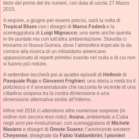
titolo del primo dei tre numeri, con data di uscita 27 Marzo
2015.
A seguire, a giugno per essere precisi, sarà la volta di
Tropical Blues
con i disegni di
Marco Foderà
e la
sceneggiatura di
Luigi Mignacco
; una serie anche questa
in tre puntate ma con tutt'altra ambientazione. Stavolta ci
troviamo in Nuova Guinea, dove l’atmosfera tropicale fa da
cornice alla ricerca di un miliardario americano
appassionato di reperti primitivi svanito nel nulla e di cui non
si hanno più notizie.
A settembre toccherà poi ai quattro episodi di
Hellnoir
di
Pasquale Ruju
e
Giovanni Frighieri
, una storia a metà tra il
poliziesco e il sovrannaturale che racconta le vicende di una
cittadina sospesa tra la nostra dimensione e una
dimensione alternativa simile all’Inferno.
Infine nel 2016 ci attendono altre numerose sorprese (in
ordine non ancora reso noto):
Avana
, ambientato a Cuba
negli anni pre-rivoluzionari, con sceneggiatura di
Michele
Masiero
e disegni di
Oreste Suarez
; l’avvincente western
Cheyenne
, disegnato da
Fabio Valdambrini
,
I pionieri