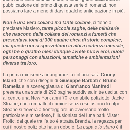
pubblicazione del primo di questa serie di romanzi, non
possiamo fare a meno di darvi qualche anticipazione in più.
Non è una vera collana ma tante collane
, ci tiene a
precisare Masiero,
tante piccole saghe, delle miniserie
che nascono dalla collana dei romanzi a fumetti che
presentava tomi di 300 pagine circa di storie complete,
ma queste ora si spezzettano in albi a cadenza mensile;
ogni tre o quattro mesi dunque avrete nuovi eroi, nuovi
personaggi con situazioni, tematiche e ambientazioni
diverse tra loro
.
La prima miniserie a inaugurare la collana sarà
Coney
Island
, che con i disegni di
Giuseppe Barbati
e
Bruno
Ramella
e la sceneggiatura di
Gianfranco Manfredi
presenta una storia di 292 pagine suddivisa in tre uscite, con
al centro una New York anni 70’ e un abile poliziotto, Jacke
Sloane, che combatte il crimine senza esclusioni di colpi.
Sloane si troverà a fronteggiare un avversario molto
particolare e misterioso, l’illusionista del luna park Mister
Frolic, dal quale tra l’altro è attratta Brenda, la ragazza per
cui il nostro poliziotto ha un debole.
La pupa e lo sbirro
è il