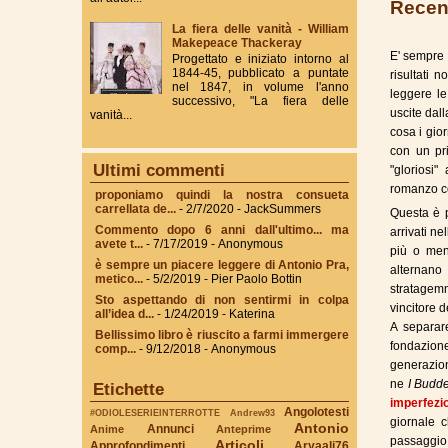
Recen
La fiera delle vanità - William
Makepeace Thackeray
E' sempre 
Progettato e iniziato intorno al
1844-45, pubblicato a puntate
risultati 
nel 1847, in volume l'anno
leggere le
successivo, "La fiera delle
uscite dal
vanità...
cosa i gior
con un pri
Ultimi commenti
"gloriosi
romanzo co
proponiamo quindi la nostra consueta
carrellata de...
- 2/7/2020
- JackSummers
Questa è p
Commento dopo 6 anni dall'ultimo... ma
arrivati ne
avete t...
- 7/17/2019
- Anonymous
più o meno
è sempre un piacere leggere di Antonio Pra,
alternano
metico...
- 5/2/2019
- Pier Paolo Bottin
stratagem
Sto aspettando di non sentirmi in colpa
vincitore d
all’idea d...
- 1/24/2019
- Katerina
A separare
Bellissimo libro è riuscito a farmi immergere
fondazione
comp...
- 9/12/2018
- Anonymous
generazioni
ne
I Budd
Etichette
imperfezio
Angolotesti
#ODIOLESERIEINTERROTTE
Andrew93
giornale 
Antonio
Annunci
Anime
Anteprime
passaggio
Articoli
Approfondimenti
Aryaali76