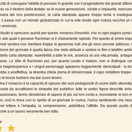
cità di coniugare l'abilità di pensare in grande con il pragmatismo dei grandi affarist
sso va il destino della testata: se le nuove generazioni, viziate e impaurite, mancan
onaria dei loro predecessori, la carta stampata appare troppo lenta e inadegua
il passo con un mondo globalizzato in cui la rete rende ogni notizia vecchia un 
è avvenuta.
 illustri si sprecano quindi per questo romanzo d'esordio, che in ogni pagina porta 
e alle quali il giovane Rachman si è chiaramente ispirato. Per questo di primo imp
isti
sembra non meritarsi troppo le generose lodi che gli sono piovute addosso. 
zione del giornale è quella tipica che siete abituati a vedere in film e telefilm amb
della carta stampata: reperibilità a tutte le ore, assenza di una vita privata, antag
arse. Lo stile di Rachman poi, per quanto curato e maturo, non si distingue cer
à o magniloquenza e i singoli personaggi appaiono leggermente stereotipati - la d
edda e anaffettiva, la stramba zitella piena di idiosincrasie, il capo redattore troppo
ore di bozze burbero ma dal cuore tenero.
lva il romanzo è la capacità di ognuno dei suoi protagonisti di uscire dallo stereoti
basta da accattivarsi le simpatie del pubblico; tutte le undici figure descritte arri
assionano, fanno desiderare di sapere di più sul loro conto e, nonostante le loro e
ni, così in linea con lo spirito di un giornale in rovina, l'unico sentimento che rie
el lettore è l'empatia, la comprensione, addirittura l'affetto. Da questo punto d
ronte a un lavoro veramente ben fatto.
o: