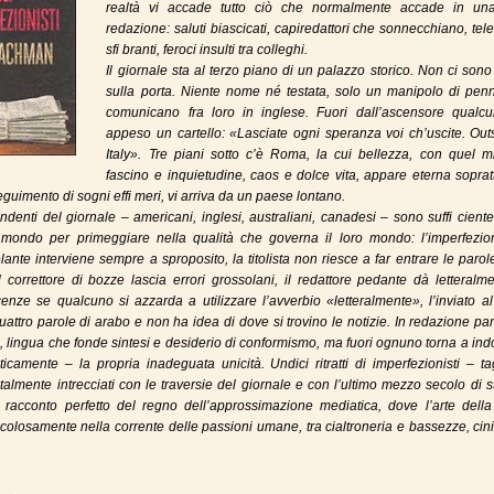
realtà vi accade tutto ciò che normalmente accade in un
redazione: saluti biascicati, capiredattori che sonnecchiano, tel
sfi branti, feroci insulti tra colleghi.
Il giornale sta al terzo piano di un palazzo storico. Non ci sono 
sulla porta. Niente nome né testata, solo un manipolo di pen
comunicano fra loro in inglese. Fuori dall’ascensore qualc
appeso un cartello: «Lasciate ogni speranza voi ch’uscite. Out
Italy». Tre piani sotto c’è Roma, la cui bellezza, con quel mi
fascino e inquietudine, caos e dolce vita, appare eterna soprat
seguimento di sogni effi meri, vi arriva da un paese lontano.
pendenti del giornale – americani, inglesi, australiani, canadesi – sono suffi cien
 mondo per primeggiare nella qualità che governa il loro mondo: l’imperfezio
elante interviene sempre a sproposito, la titolista non riesce a far entrare le parol
l correttore di bozze lascia errori grossolani, il redattore pedante dà letteralm
nze se qualcuno si azzarda a utilizzare l’avverbio «letteralmente», l’inviato a
attro parole di arabo e non ha idea di dove si trovino le notizie. In redazione par
, lingua che fonde sintesi e desiderio di conformismo, ma fuori ognuno torna a in
camente – la propria inadeguata unicità. Undici ritratti di imperfezionisti – tag
fatalmente intrecciati con le traversie del giornale e con l’ultimo mezzo secolo di s
 racconto perfetto del regno dell’approssimazione mediatica, dove l’arte della 
ricolosamente nella corrente delle passioni umane, tra cialtroneria e bassezze, ci