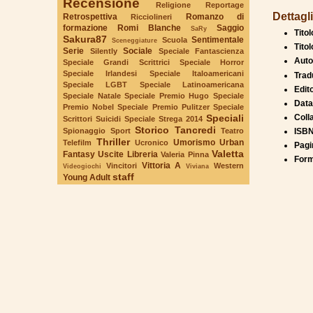
Recensione
Religione
Reportage
Dettagli
Retrospettiva
Romanzo di
Ricciolineri
formazione
Romi Blanche
Saggio
SaRy
Titol
Sakura87
Sentimentale
Scuola
Sceneggiature
Titol
Serie
Sociale
Silently
Speciale Fantascienza
Auto
Speciale Grandi Scrittrici
Speciale Horror
Speciale Irlandesi
Speciale Italoamericani
Trad
Speciale LGBT
Speciale Latinoamericana
Edit
Speciale Natale
Speciale Premio Hugo
Speciale
Data
Premio Nobel
Speciale Premio Pulitzer
Speciale
Speciali
Coll
Scrittori Suicidi
Speciale Strega 2014
Storico
Tancredi
Spionaggio
Sport
Teatro
ISBN
Thriller
Umorismo
Urban
Telefilm
Ucronico
Pagi
Valetta
Fantasy
Uscite Libreria
Valeria Pinna
Form
Vittoria A
Vincitori
Western
Videogiochi
Viviana
staff
Young Adult