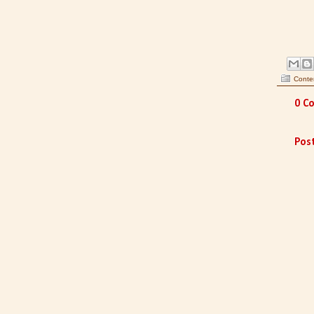
Conte
0 C
Pos