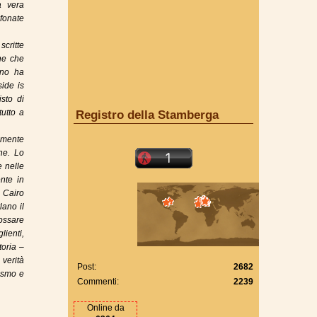
a vera
efonate
scritte
ne che
uno ha
side is
sto di
tutto a
Registro della Stamberga
temente
ne. Lo
e nelle
ente in
l Cairo
lano il
dossare
lienti,
toria –
verità
Post:
2682
nismo e
Commenti:
2239
Online da