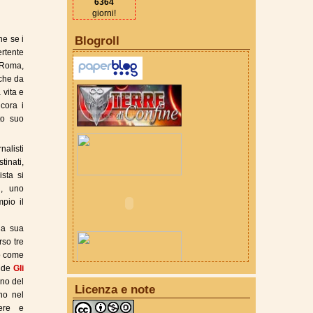
6364
giorni!
he se i
Blogroll
ertente
 Roma,
nche da
 vita e
cora i
to suo
nalisti
tinati,
ista si
i, uno
pio il
la sua
rso tre
io come
a de
Gli
ino del
Licenza e note
no nel
tere e