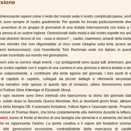
sione
interessante sapere come il resto del mondo vede il nostro complicato paese, anc
non sono sempre di nostro gradimento. Per questo ho trovato particolarmente div
 avventure di un gruppo di giornalisti di una testata internazionale con base a
la penna di un autore inglese. Ossessionati dalla moda e dal nostro aspetto ma a
nali stranieri dicono di noi - cosa vi dicevo? -, caotici, mammoni, amanti della bella
mo ministro che non sfigurerebbe al circo come ciliegina sulla torta (erano an
" anni berlusconiani): così l'esordiente Tom Rachman vede noi italiani in ques
rale incentrato sul mondo nel giornalismo.
erò solo la cornice degli eventi, i cui protagonisti sono quasi tutti americani, gior
lla nostra capitale con il sogno di una carriera in una gloriosa e storica testata e des
 colpevolmente, a contribuire alla lenta agonia del giornale. I loro punti di v
 di capitolo in capitolo, collegati da piccoli dettagli e riferimenti secondar
ma narrativo visto spesso in questo tipo di romanzo, ultimo famosissimo esem
el Pulitzer
Olive Kitteridge
di Elizabeth Strout.
 ogni sezione sono brevi interludi che ripercorrono la storia del giornale dal
, subito dopo la Seconda Guerra Mondiale, fino ai desolanti giorni finali, attrave
 della famiglia Ott: il visionario fondatore, l'ottuso figlio e l'asociale nipote. Propr
enbook
di Thomas Mann, che torna costantemente alla memoria durante la lettur
nisti
, siamo di fronte al declino di una famiglia che alimenta e si alimenta del decl
che ne rappresenta l'animo. La spinta creativa e il vigore del fondatore scema
 alle generazioni successive, contraddistinte dalla mancanza di carat