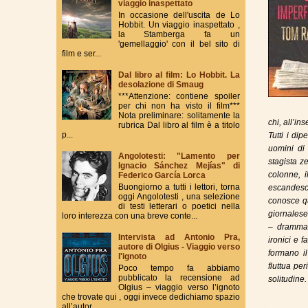
viaggio inaspettato
In occasione dell'uscita de Lo
Hobbit. Un viaggio inaspettato ,
la Stamberga fa un
'gemellaggio' con il bel sito di
film e ser...
Dal libro al film: Lo Hobbit. La
desolazione di Smaug
***Attenzione: contiene spoiler
per chi non ha visto il film***
Nota preliminare: solitamente la
chi, all’in
rubrica Dal libro al film è a titolo
p...
Tutti i di
uomini di
Angolotesti: "Lamento per
stagista z
Ignacio Sánchez Mejías" di
colonne, i
Federico García Lorca
Buongiorno a tutti i lettori, torna
escandesce
oggi Angolotesti , una selezione
conosce qu
di testi letterari o poetici nella
giornalese
loro interezza con una breve conte...
– drammati
Intervista ad Antonio Pra,
ironici e 
autore di Olgius - Viaggio verso
formano il
l'ignoto
fluttua pe
Poco tempo fa abbiamo
pubblicato la recensione ad
solitudine.
Olgius – viaggio verso l’ignoto
che trovate qui , oggi invece dedichiamo spazio
all’autor...