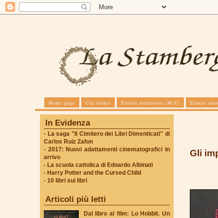
Home page
Chi siamo
Elenco recensioni (M-Z)
Elenco auto
In Evidenza
-
La saga "Il Cimitero dei Libri Dimenticati" di
Carlos Ruiz Zafon
-
2017: Nuovi adattamenti cinematografici in
Gli im
arrivo
-
La scuola cattolica di Edoardo Albinati
-
Harry Potter and the Cursed Child
-
10 libri sui libri
Articoli più letti
Dal libro al film: Lo Hobbit. Un