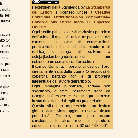
i.
Recensioni della Stamberga
by
La Stamberga
o della
dei Lettori
is licensed under a
Creative
ta per
Commons Attribuzione-Non commerciale-
True Fantasy Italy
istante
Condividi allo stesso modo 3.0 Unported
License
.
Ogni scritto pubblicato è di esclusiva proprietà
traccia
dell'autore, il quale è l'unico responsabile del
atto
Gli
contenuto. In caso di contestazioni,
La vita
precisazioni, richieste di chiarimento o di
rettifica, si prega di scrivere a
ientate
oste[at]lastambergadeilettori.com per
onismo,
richiedere un contatto con l'articolista.
to per
Il campo 'Contenuti' riporta la sinossi del libro,
onna in
direttamente tratta dalla quarta (o seconda) di
 mite e
copertina pertanto non è di proprietà
intellettuale dell'autore dell'articolo.
Ogni immagine pubblicata, laddove non
po quel
specificato, è stata liberamente tratta da
vano al
Google. Può essere chiesta in ogni momento
videnti
la sua rimozione dal legittimo proprietario.
scono a
Questo sito non rappresenta una testata
i vista
giornalistica e viene aggiornato senza alcuna
periodicità. Pertanto, non può essere
considerato in alcun modo un prodotto
editoriale ai sensi della L. n. 62 del 7.03.2001.