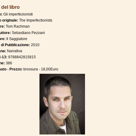
 del libro
o:
Gli imperfezionisti
o originale:
The Imperfectionists
re:
Tom Rachman
uttore:
Sebastiano Pezzani
ore:
Il Saggiatore
 di Pubblicazione:
2010
ana:
Narrativa
-13:
9788842815815
ne:
386
ato - Prezzo:
brossura - 18,00Euro