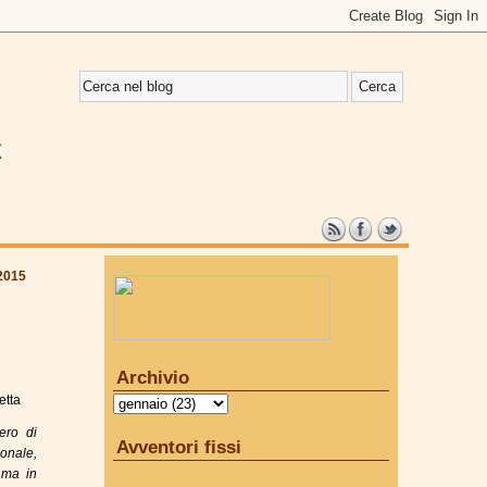
2015
Archivio
etta
ero di
Avventori fissi
ionale,
 ma in