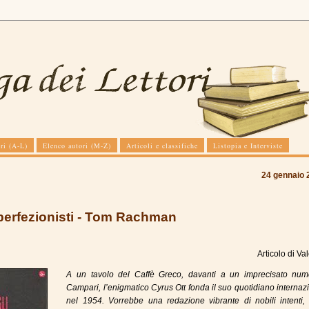
ri (A-L)
Elenco autori (M-Z)
Articoli e classifiche
Listopia e Interviste
24 gennaio 
perfezionisti - Tom Rachman
Articolo di
Val
A un tavolo del Caffè Greco, davanti a un imprecisato num
Campari, l’enigmatico Cyrus Ott fonda il suo quotidiano internaz
nel 1954. Vorrebbe una redazione vibrante di nobili intenti,