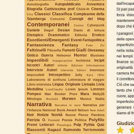
dall'incapa
Autopubblicato
Avventura
Autobiografia
Biografia
Cattivissima prof
Cinema
Chick-lit
Di pari pa
Classici
Classifica
Compleanno della
Cinz
forza visi
Stamberga
Consigli del blog
Concorsi
mantenere 
Contemporanei
Cyberpunk
Cucina
dopo che 
Daniele
Desian
Degof
Diario di lettura
I paragoni
Distopico
Drammatico
Erotico
Editoria
delle oper
Esordienti/Emergenti
Eventi
Fantapolitica
Fantascienza
Fantasy
imperfezion
Fede Zic
Feltrinelli
Gialli
Fumetti
Giveaway
Filosofia
nella reda
Horror
Gotico
Guerra
Heleonor
Illustrato
nei templi 
Imperdibili
Incipit
Inchiesta
Inaugurazione
finanze sc
Incontri Autori
Infinito Edizioni
Informazione
originalit
Interviste Autori
Interviste
Interviste Editori
carriera fr
Introspettivo
Impossibili
Jolly
Kyra l'Elfo
il corrett
Laboratorio di scrittura
Letteratura di viaggio
Lingua Originale
Listopia
Livia
Libro-intervista
Ciò che sa
Medullina
Lorenzo
Lorem Ipsum
LiviaClaudia
tanto che 
Pompeo
Mara
Man Booker Prize
Melly25
cuore, app
Morwen
Mitologia
Musica
Nadia
Montedit
imperfezio
Narrativa
Narrativa per
Narrativa in versi
generare n
l'infanzia
National Book Award
Nelson
New Adult
siamo di f
Noir
Notizie
Novità
Nuove Penne
Pandora
Polyfilo
Patrizia O.
Poesia
Politica
Poemetti
Giudizi
Premi Letterari
Pulp
Pythia
Quiz
Psicologia
Racconti
Ragazzi
Raimondo Torrismondo