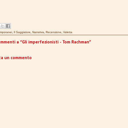
mporanei
,
Il Saggiatore
,
Narrativa
,
Recensione
,
Valetta
ommenti a “Gli imperfezionisti - Tom Rachman”
ta un commento