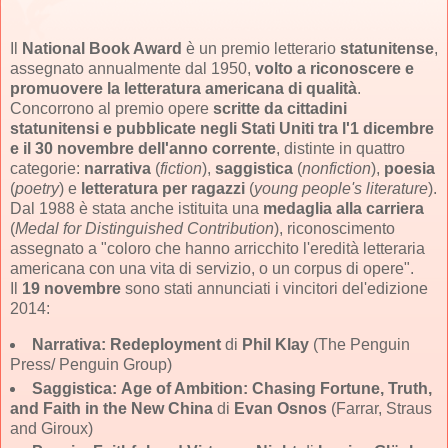
Il
National Book Award
è un premio letterario
statunitense
,
assegnato annualmente dal 1950,
volto a riconoscere e
promuovere la letteratura americana di qualità
.
Concorrono al premio opere
scritte da cittadini
statunitensi e pubblicate negli Stati Uniti tra l'1 dicembre
e il 30 novembre dell'anno corrente
, distinte in quattro
categorie:
narrativa
(
fiction
),
saggistica
(
nonfiction
),
poesia
(
poetry
) e
letteratura per ragazzi
(
young people's literature
).
Dal 1988 è stata anche istituita una
medaglia alla carriera
(
Medal for Distinguished Contribution
), riconoscimento
assegnato a "coloro che hanno arricchito l'eredità letteraria
americana con una vita di servizio, o un corpus di opere".
Il
19 novembre
sono stati annunciati i vincitori del'edizione
2014:
Narrativa:
Redeployment
di
Phil Klay
(The Penguin
Press/ Penguin Group)
Saggistica:
Age of Ambition: Chasing Fortune, Truth,
and Faith in the New China
di
Evan Osnos
(Farrar, Straus
and Giroux)