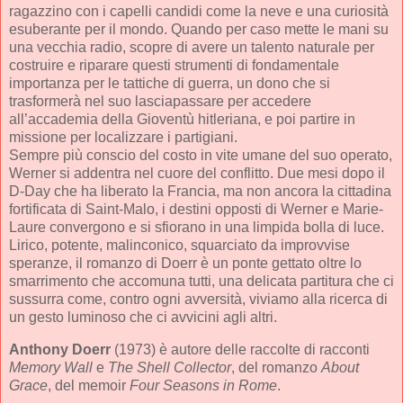
ragazzino con i capelli candidi come la neve e una curiosità
esuberante per il mondo. Quando per caso mette le mani su
una vecchia radio, scopre di avere un talento naturale per
costruire e riparare questi strumenti di fondamentale
importanza per le tattiche di guerra, un dono che si
trasformerà nel suo lasciapassare per accedere
all’accademia della Gioventù hitleriana, e poi partire in
missione per localizzare i partigiani.
Sempre più conscio del costo in vite umane del suo operato,
Werner si addentra nel cuore del conflitto. Due mesi dopo il
D-Day che ha liberato la Francia, ma non ancora la cittadina
fortificata di Saint-Malo, i destini opposti di Werner e Marie-
Laure convergono e si sfiorano in una limpida bolla di luce.
Lirico, potente, malinconico, squarciato da improvvise
speranze, il romanzo di Doerr è un ponte gettato oltre lo
smarrimento che accomuna tutti, una delicata partitura che ci
sussurra come, contro ogni avversità, viviamo alla ricerca di
un gesto luminoso che ci avvicini agli altri.
Anthony Doerr
(1973) è autore delle raccolte di racconti
Memory Wall
e
The Shell Collector
, del romanzo
About
Grace
, del memoir
Four Seasons in Rome
.