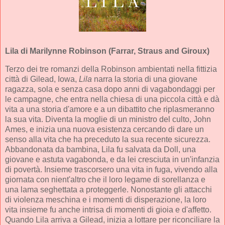
Lila
di Marilynne Robinson (Farrar, Straus and Giroux)
Terzo dei tre romanzi della Robinson ambientati nella fittizia
città di Gilead, Iowa,
Lila
narra la storia di una giovane
ragazza, sola e senza casa dopo anni di vagabondaggi per
le campagne, che entra nella chiesa di una piccola città e dà
vita a una storia d'amore e a un dibattito che riplasmeranno
la sua vita. Diventa la moglie di un ministro del culto, John
Ames, e inizia una nuova esistenza cercando di dare un
senso alla vita che ha preceduto la sua recente sicurezza.
Abbandonata da bambina, Lila fu salvata da Doll, una
giovane e astuta vagabonda, e da lei cresciuta in un'infanzia
di povertà. Insieme trascorsero una vita in fuga, vivendo alla
giornata con nient'altro che il loro legame di sorellanza e
una lama seghettata a proteggerle. Nonostante gli attacchi
di violenza meschina e i momenti di disperazione, la loro
vita insieme fu anche intrisa di momenti di gioia e d'affetto.
Quando Lila arriva a Gilead, inizia a lottare per riconciliare la