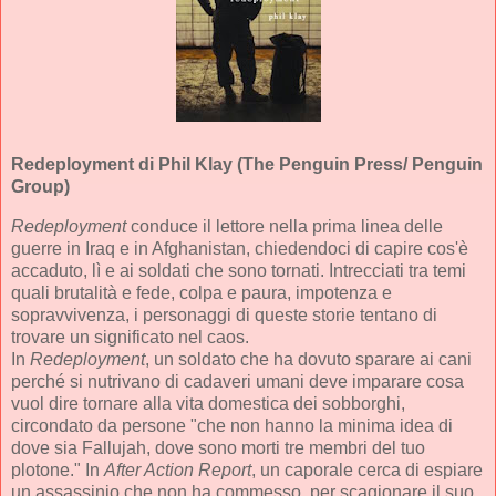
Redeployment
di Phil Klay (The Penguin Press/ Penguin
Group)
Redeployment
conduce il lettore nella prima linea delle
guerre in Iraq e in Afghanistan, chiedendoci di capire cos'è
accaduto, lì e ai soldati che sono tornati. Intrecciati tra temi
quali brutalità e fede, colpa e paura, impotenza e
sopravvivenza, i personaggi di queste storie tentano di
trovare un significato nel caos.
In
Redeployment
, un soldato che ha dovuto sparare ai cani
perché si nutrivano di cadaveri umani deve imparare cosa
vuol dire tornare alla vita domestica dei sobborghi,
circondato da persone "che non hanno la minima idea di
dove sia Fallujah, dove sono morti tre membri del tuo
plotone." In
After Action Report
, un caporale cerca di espiare
un assassinio che non ha commesso, per scagionare il suo