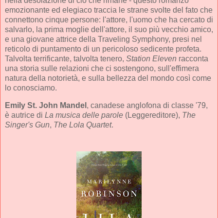
nella desolazione di ciò che rimane - questo romanzo
emozionante ed elegiaco traccia le strane svolte del fato che
connettono cinque persone: l'attore, l'uomo che ha cercato di
salvarlo, la prima moglie dell'attore, il suo più vecchio amico,
e una giovane attrice della Traveling Symphony, presi nel
reticolo di puntamento di un pericoloso sedicente profeta.
Talvolta terrificante, talvolta tenero,
Station Eleven
racconta
una storia sulle relazioni che ci sostengono, sull'effimera
natura della notorietà, e sulla bellezza del mondo così come
lo conosciamo.
Emily St. John Mandel
, canadese anglofona di classe '79,
è autrice di
La musica delle parole
(Leggereditore),
The
Singer's Gun
,
The Lola Quartet
.