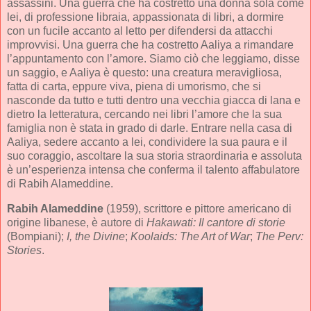
assassini. Una guerra che ha costretto una donna sola come
lei, di professione libraia, appassionata di libri, a dormire
con un fucile accanto al letto per difendersi da attacchi
improvvisi. Una guerra che ha costretto Aaliya a rimandare
l’appuntamento con l’amore. Siamo ciò che leggiamo, disse
un saggio, e Aaliya è questo: una creatura meravigliosa,
fatta di carta, eppure viva, piena di umorismo, che si
nasconde da tutto e tutti dentro una vecchia giacca di lana e
dietro la letteratura, cercando nei libri l’amore che la sua
famiglia non è stata in grado di darle. Entrare nella casa di
Aaliya, sedere accanto a lei, condividere la sua paura e il
suo coraggio, ascoltare la sua storia straordinaria e assoluta
è un’esperienza intensa che conferma il talento affabulatore
di Rabih Alameddine.
Rabih Alameddine
(1959), scrittore e pittore americano di
origine libanese, è autore di
Hakawati: Il cantore di storie
(Bompiani);
I, the Divine
;
Koolaids: The Art of War
;
The Perv:
Stories
.